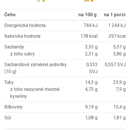
Čeho
na 100 g
na 1 porci
Energetická hodnota
744 kJ
1 244 kJ
Kalorická hodnota
178 kcal
297 kcal
Sacharidy
3,33 g
5,57 g
z toho cukry
2,31 g
3,86 g
Sacharidové výměnné jednotky
0,333
0,557 SVJ
(10 g)
SVJ
Tuky
14,3 g
23,9 g
z toho nasycené mastné
4,73 g
7,9 g
kyseliny
Bílkoviny
9,19 g
15,4 g
Sůl
1,08 g
1,81 g