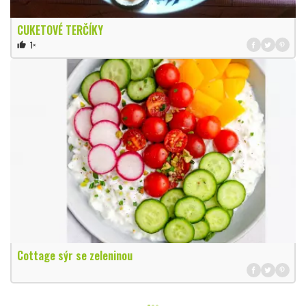
CUKETOVÉ TERČÍKY
1×
thumb_up
Cottage sýr se zeleninou