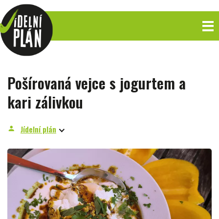
Pošírovaná vejce s jogurtem a
kari zálivkou
Jídelní plán
person