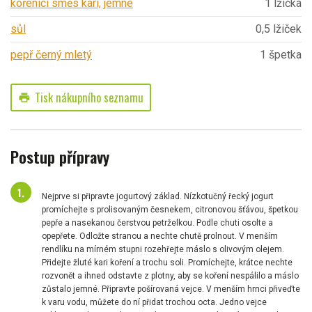
kořenicí směs kari, jemné
1 lžička
sůl
0,5 lžiček
pepř černý mletý
1 špetka
Tisk nákupního seznamu
print
Postup přípravy
Nejprve si připravte jogurtový základ. Nízkotučný řecký jogurt
promíchejte s prolisovaným česnekem, citronovou šťávou, špetkou
pepře a nasekanou čerstvou petrželkou. Podle chuti osolte a
opepřete. Odložte stranou a nechte chutě prolnout. V menším
rendlíku na mírném stupni rozehřejte máslo s olivovým olejem.
Přidejte žluté kari koření a trochu soli. Promíchejte, krátce nechte
rozvonět a ihned odstavte z plotny, aby se koření nespálilo a máslo
zůstalo jemné. Připravte pošírovaná vejce. V menším hrnci přiveďte
k varu vodu, můžete do ní přidat trochou octa. Jedno vejce