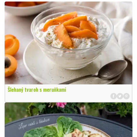
Šlehaný tvaroh s meruňkami