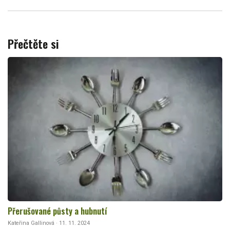
Přečtěte si
Přerušované půsty a hubnutí
Kateřina Gallinová · 11. 11. 2024