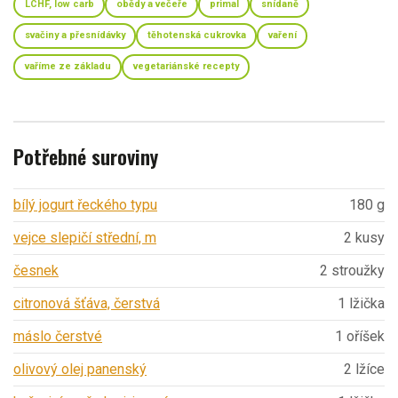
LCHF, low carb
obědy a večeře
primal
snídaně
svačiny a přesnídávky
těhotenská cukrovka
vaření
vaříme ze základu
vegetariánské recepty
Potřebné suroviny
bílý jogurt řeckého typu
180 g
vejce slepičí střední, m
2 kusy
česnek
2 stroužky
citronová šťáva, čerstvá
1 lžička
máslo čerstvé
1 oříšek
olivový olej panenský
2 lžíce