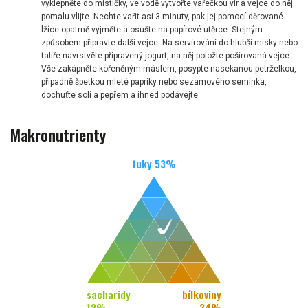
vyklepněte do mističky, ve vodě vytvořte vařečkou vír a vejce do něj
pomalu vlijte. Nechte vařit asi 3 minuty, pak jej pomocí děrované
lžíce opatrně vyjměte a osušte na papírové utěrce. Stejným
způsobem připravte další vejce. Na servírování do hlubší misky nebo
talíře navrstvěte připravený jogurt, na něj položte pošírovaná vejce.
Vše zakápněte kořeněným máslem, posypte nasekanou petrželkou,
případně špetkou mleté papriky nebo sezamového semínka,
dochuťte solí a pepřem a ihned podávejte.
Makronutrienty
tuky
53
%
sacharidy
bílkoviny
12
%
34
%