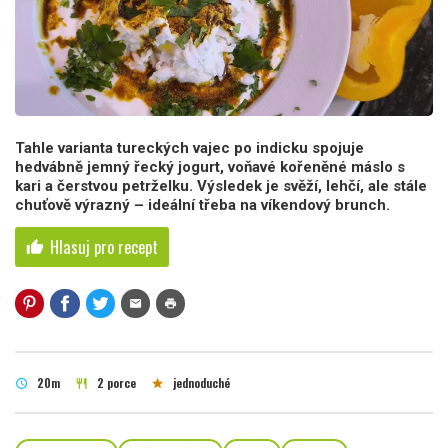
Tahle varianta tureckých vajec po indicku spojuje
hedvábně jemný řecký jogurt, voňavé kořeněné máslo s
kari a čerstvou petrželku. Výsledek je svěží, lehčí, ale stále
chuťově výrazný – ideální třeba na víkendový brunch.
Hlasuj pro recept
thumb_up
mail
print
20m
2 porce
jednoduché
schedule
restaurant
star