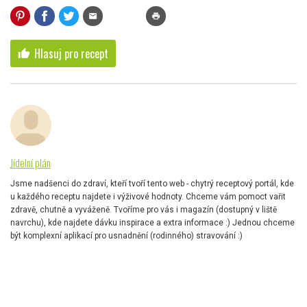
mail
print
Hlasuj pro recept
thumb_up
Jídelní plán
Jsme nadšenci do zdraví, kteří tvoří tento web - chytrý receptový portál, kde
u každého receptu najdete i výživové hodnoty. Chceme vám pomoct vařit
zdravě, chutně a vyváženě. Tvoříme pro vás i magazín (dostupný v liště
navrchu), kde najdete dávku inspirace a extra informace :) Jednou chceme
být komplexní aplikací pro usnadnění (rodinného) stravování :)