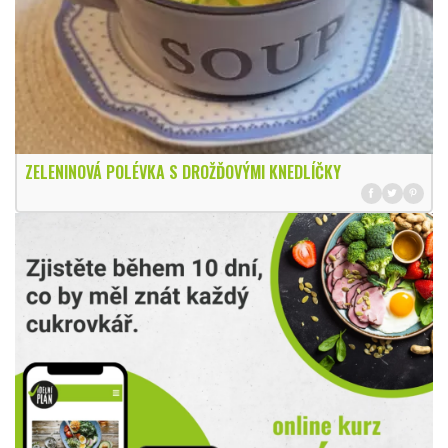
ZELENINOVÁ POLÉVKA S DROŽĎOVÝMI KNEDLÍČKY