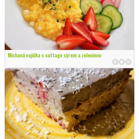
Míchaná vajíčka s cottage sýrem a zeleninou