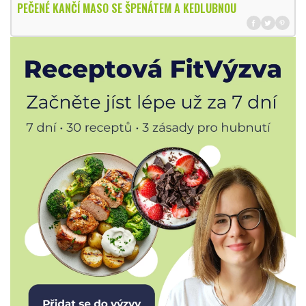
PEČENÉ KANČÍ MASO SE ŠPENÁTEM A KEDLUBNOU