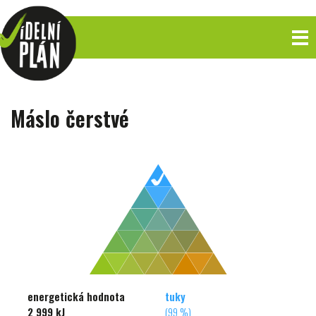
Máslo čerstvé
energetická hodnota
tuky
2 999 kJ
(99 %)