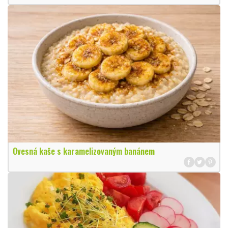
Ovesná kaše s karamelizovaným banánem