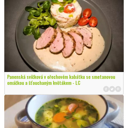
Panenská svíčková v ořechovém kabátku se smetanovou
omáčkou a šťouchaným květákem - LC