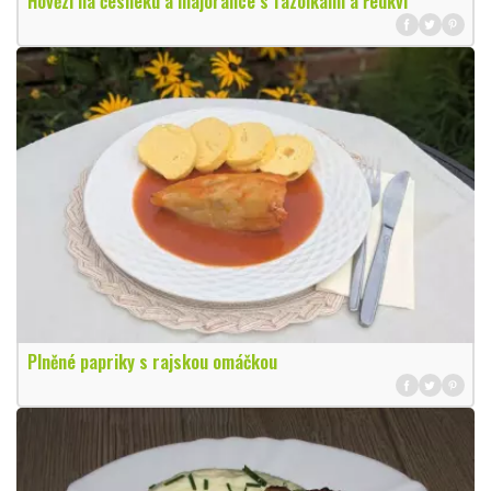
Hovězí na česneku a majoránce s fazolkami a ředkví
Plněné papriky s rajskou omáčkou