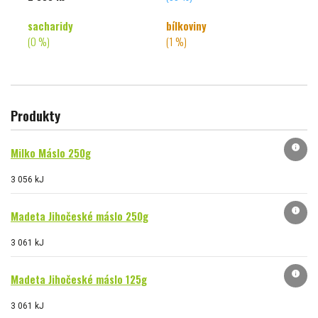
sacharidy
bílkoviny
(0 %)
(1 %)
Produkty
info
Milko Máslo 250g
3 056 kJ
info
Madeta Jihočeské máslo 250g
3 061 kJ
info
Madeta Jihočeské máslo 125g
3 061 kJ