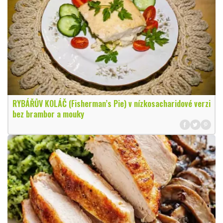
RYBÁŘŮV KOLÁČ (Fisherman’s Pie) v nízkosacharidové verzi
bez brambor a mouky