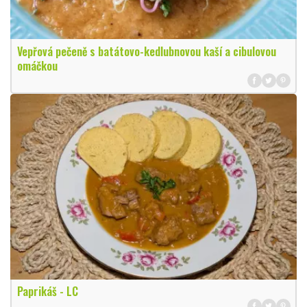
Vepřová pečeně s batátovo-kedlubnovou kaší a cibulovou
omáčkou
Paprikáš - LC