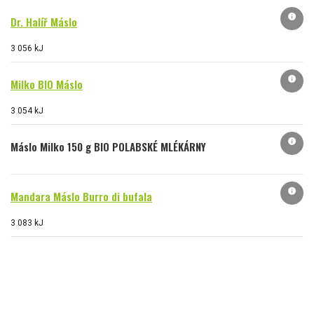
info
Dr. Halíř Máslo
3 056 kJ
info
Milko BIO Máslo
3 054 kJ
info
Máslo Milko 150 g BIO POLABSKÉ MLÉKÁRNY
info
Mandara Máslo Burro di bufala
3 083 kJ