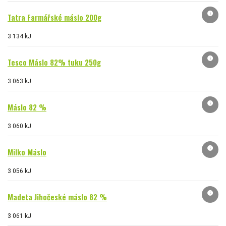
info
Tatra Farmářské máslo 200g
3 134 kJ
info
Tesco Máslo 82% tuku 250g
3 063 kJ
info
Máslo 82 %
3 060 kJ
info
Milko Máslo
3 056 kJ
info
Madeta Jihočeské máslo 82 %
3 061 kJ