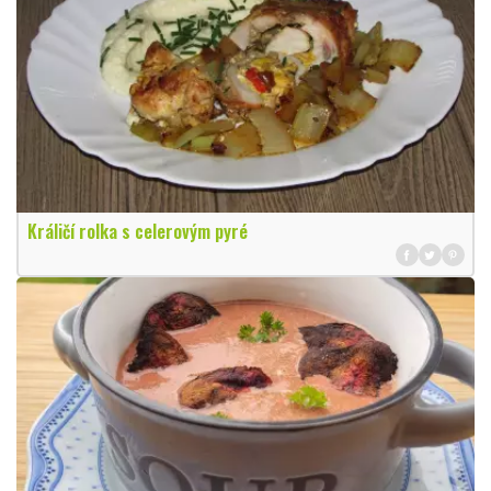
Králičí rolka s celerovým pyré