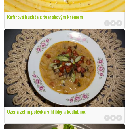
Kefírová buchta s tvarohovým krémem
Uzená zelná polévka s hříbky a kedlubnou