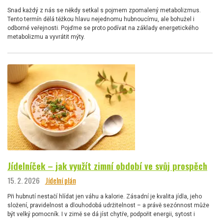
Snad každý z nás se někdy setkal s pojmem zpomalený metabolizmus.
Tento termín dělá těžkou hlavu nejednomu hubnoucímu, ale bohužel i
odborné veřejnosti. Pojďme se proto podívat na základy energetického
metabolizmu a vyvrátit mýty.
Jídelníček – jak využít zimní období ve svůj prospěch
15. 2. 2026
Jídelní plán
Při hubnutí nestačí hlídat jen váhu a kalorie. Zásadní je kvalita jídla, jeho
složení, pravidelnost a dlouhodobá udržitelnost – a právě sezónnost může
být velký pomocník. I v zimě se dá jíst chytře, podpořit energii, sytost i