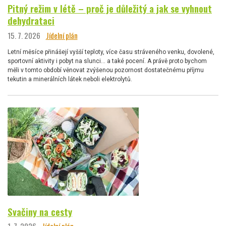
Pitný režim v létě – proč je důležitý a jak se vyhnout
dehydrataci
15. 7. 2026
Jídelní plán
Letní měsíce přinášejí vyšší teploty, více času stráveného venku, dovolené,
sportovní aktivity i pobyt na slunci… a také pocení. A právě proto bychom
měli v tomto období věnovat zvýšenou pozornost dostatečnému příjmu
tekutin a minerálních látek neboli elektrolytů.
Svačiny na cesty