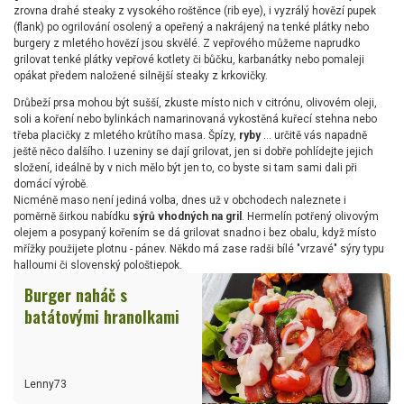
zrovna drahé steaky z vysokého roštěnce (rib eye), i vyzrálý hovězí pupek
(flank) po ogrilování osolený a opeřený a nakrájený na tenké plátky nebo
burgery z mletého hovězí jsou skvělé. Z vepřového můžeme naprudko
grilovat tenké plátky vepřové kotlety či bůčku, karbanátky nebo pomaleji
opákat předem naložené silnější steaky z krkovičky.
Drůbeží prsa mohou být sušší, zkuste místo nich v citrónu, olivovém oleji,
soli a koření nebo bylinkách namarinovaná vykostěná kuřecí stehna nebo
třeba placičky z mletého krůtího masa. Špízy,
ryby
... určitě vás napadně
ještě něco dalšího. I uzeniny se dají grilovat, jen si dobře pohlídejte jejich
složení, ideálně by v nich mělo být jen to, co byste si tam sami dali při
domácí výrobě.
Nicméně maso není jediná volba, dnes už v obchodech naleznete i
poměrně širkou nabídku
sýrů vhodných na gril
. Hermelín potřený olivovým
olejem a posypaný kořením se dá grilovat snadno i bez obalu, když místo
mřížky použijete plotnu - pánev. Někdo má zase radši bílé "vrzavé" sýry typu
halloumi či slovenský pološtiepok.
Burger naháč s
batátovými hranolkami
Lenny73