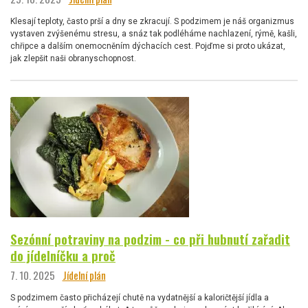
Klesají teploty, často prší a dny se zkracují. S podzimem je náš organizmus
vystaven zvýšenému stresu, a snáz tak podléháme nachlazení, rýmě, kašli,
chřipce a dalším onemocněním dýchacích cest. Pojďme si proto ukázat,
jak zlepšit naši obranyschopnost.
Sezónní potraviny na podzim - co při hubnutí zařadit
do jídelníčku a proč
7. 10. 2025
Jídelní plán
S podzimem často přicházejí chutě na vydatnější a kaloričtější jídla a