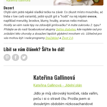
Kateřina Gallinová
Dezert
Chybí vám ještě nějaké sladká tečka na závěr. Co zkusit místo moučníku, ač
třeba v low carb variantě), ještě využít gril a "hodit" na něj nějaké
ovoce
,
například meruňky, broskve, blumy, hrušky, ananas nebo meloun.
Hodily se vám naše tipy na zdravější grrilovačku? A máte cukrovku 2. typu?
Přidejte se do naší facebookové skupiny
Setřes diabetes
, kde najdete rad pro
zvládání této choroby a dosažení lepších glykémií mnohem víc. Užitečné pro
vás mohou být i naše programy
DiaZáklad
a
Život 2.0
.
Líbil se vám článek? Šiřte ho dál!
Kateřina Gallinová
Kateřina Gallinová - Jídelní plán
Jídlo je můj obrovský koníček, ráda vařím,
peču i si o stravě čtu. Prošla jsem si
dvouletým obdobím nízkosacharidové