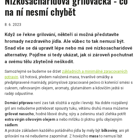
Nízkosacharidová grilovačka - co
na ní nesmí chybět
8. 6. 2023
Když se řekne grilování, někteří si možná představíte
hromady nezdravého jídla. Ale vůbec to tak nemusí být.
Snad vše se dá upravit lépe nebo má své nízkosacharidové
alternativy. Pojďme si tedy ukázat, jak si zároveň pochutnat
a svému tělu zbytečně neškodit.
Samozřejmě se budeme se držet
základních a minimálně zpracovaných
potravin
. Už hotová, předem naložená masa, trvanlivé omáčky a
předpřipravené marinády, průmyslově zpracované pečivo či kořenící směsi s
cukrem, rafinovaným olejem, aromaty, glutamátem a kdovíčím ještě si
raději odpustíme.
Domácí příprava
není zas tak složitá a vyjde i levněji. Na dobře rozpálený
gril ani nebudeme potřebovat spousty tuku, většinu druhů masa můžeme
grilovat nasucho
, hodně libové druhy, sýry a zeleninu stačí zlehka potřít
extra virgin olivovým olejem
a nebo mřížku či plotnu grilu obyčejným
sádlem
.
A protože základem každého pořádného jídla by měly být
bílkoviny
, ani při
grilování na ně nebudeme zapomínat. Z hovězího
masa
to nemusí být