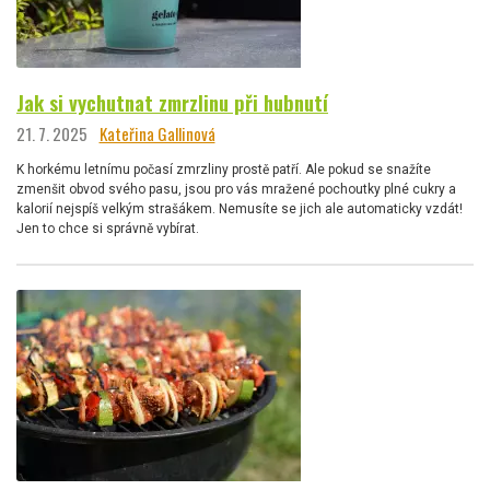
Jak si vychutnat zmrzlinu při hubnutí
21. 7. 2025
Kateřina Gallinová
K horkému letnímu počasí zmrzliny prostě patří. Ale pokud se snažíte
zmenšit obvod svého pasu, jsou pro vás mražené pochoutky plné cukry a
kalorií nejspíš velkým strašákem. Nemusíte se jich ale automaticky vzdát!
Jen to chce si správně vybírat.