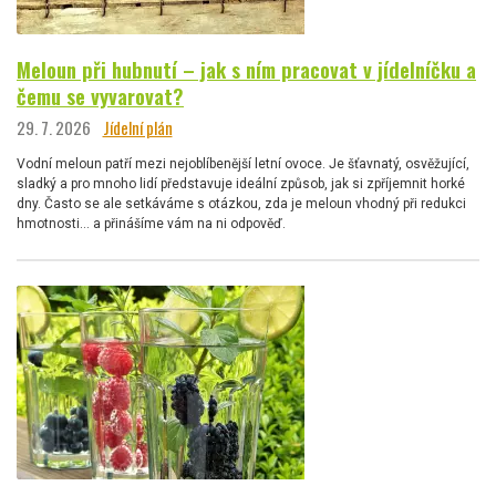
Meloun při hubnutí – jak s ním pracovat v jídelníčku a
čemu se vyvarovat?
29. 7. 2026
Jídelní plán
Vodní meloun patří mezi nejoblíbenější letní ovoce. Je šťavnatý, osvěžující,
sladký a pro mnoho lidí představuje ideální způsob, jak si zpříjemnit horké
dny. Často se ale setkáváme s otázkou, zda je meloun vhodný při redukci
hmotnosti… a přinášíme vám na ni odpověď.