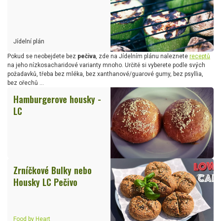
Jídelní plán
Pokud se neobejdete bez
pečiva
, zde na Jídelním plánu naleznete
receptů
na jeho nízkosacharidové varianty mnoho. Určitě si vyberete podle svých
požadavků, třeba bez mléka, bez xanthanové/guarové gumy, bez psyllia,
bez ořechů ...
Hamburgerove housky -
LC
Zrníčkové Bulky nebo
Housky LC Pečivo
Food by Heart