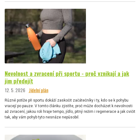
Nevolnost a zvracení při sportu - proč vznikají a jak
jim předejít
12. 5. 2026
Jídelní plán
Různé potíže při sportu dokáží zaskočit začátečníky i ty, kdo se k pohybu
vracejí po pauze. V tomto článku zjistíte, proč může docházet k nevolnosti
až zvracení, jakou roli hraje tempo, jídlo, pitný režim i regenerace a jak cvičit
tak, aby vám pohyb tyto nesnáze nepůsobil.