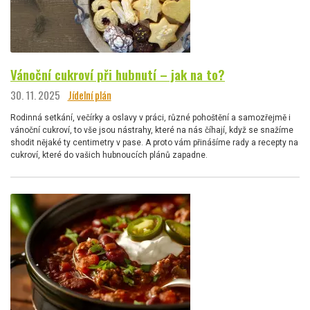
Vánoční cukroví při hubnutí – jak na to?
30. 11. 2025
Jídelní plán
Rodinná setkání, večírky a oslavy v práci, různé pohoštění a samozřejmě i
vánoční cukroví, to vše jsou nástrahy, které na nás číhají, když se snažíme
shodit nějaké ty centimetry v pase. A proto vám přinášíme rady a recepty na
cukroví, které do vašich hubnoucích plánů zapadne.