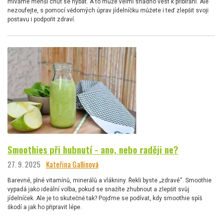
míváme menší chuť se hýbat. A to může velmi snadno vést k přibírání. Ale
nezoufejte, s pomocí vědomých úprav jídelníčku můžete i teď zlepšit svoji
postavu i podpořit zdraví.
Smoothies při hubnutí - ano, nebo raději ne?
27. 9. 2025
Kateřina Gallinová
Barevné, plné vitamínů, minerálů a vlákniny. Řekli byste „zdravé“. Smoothie
vypadá jako ideální volba, pokud se snažíte zhubnout a zlepšit svůj
jídelníček. Ale je to skutečně tak? Pojďme se podívat, kdy smoothie spíš
škodí a jak ho připravit lépe.