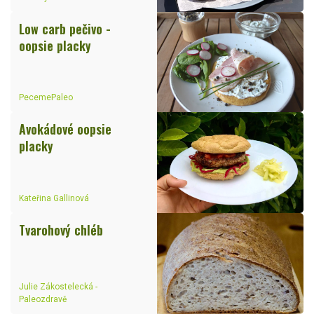
Low carb pečivo -
oopsie placky
PecemePaleo
Avokádové oopsie
placky
Kateřina Gallinová
Tvarohový chléb
Julie Zákostelecká -
Paleozdravě