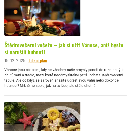
Štědrovečerní večeře – jak si užít Vánoce, aniž byste
si narušili hubnutí
15. 12. 2025
Jídelní plán
Vánoce jsou obdobím, kdy se všechny naše smysly ponoří do rozmanitých
chutí, vůní a tradic, mezi které neodmyslitelně patří i bohatá štědrovečerní
tabule. Ale co když se zároveň snažíte udržet svou váhu nebo dokonce
hubnout? Mrkněme spolu, jak na to lépe, ale stále chutně.