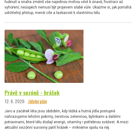
hubnutí a snaha změnit vše najednou mohou vést k únavě, frustraci až
vyhoření, neúspěch nemusí být projevem slabé vůle. Ukažme si, jak pomáhá
udržitelný přístup, menší cíle a laskavost k vlastnímu tělu.
Právě v sezóně - hrášek
12. 6. 2026
Jídelní plán
Jaro a začátek léta jsou obdobím, kdy těžká a hutná jídla postupně
nahrazujeme lehčími pokrmy, čerstvou zeleninou, bylinkami a dalšími
potravinami, které tělu dodají energii, vitamíny i potřebnou svěžest. A mezi
aktuální sezónní suroviny patří hrášek – mrkněme spolu na něj.