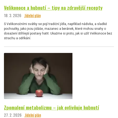
Velikonoce a hubnutí – tipy na zdravější recepty
18. 3. 2026
Jídelní plán
S Velikonočními svátky se pojí tradiční jídla, například nádivka, a sladké
pochoutky, jako jsou jidáše, mazanec a beránek, které mohou snahy o
dosažení štíhlejší postavy hatit. Ukažme si proto, jak si užít Velikonoce bez
strachu a odříkání.
Zpomalení metabolizmu – jak ovlivňuje hubnutí
27. 2. 2026
Jídelní plán