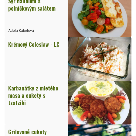
Sýr halloumi s
polníčkovým salátem
Adéla Kábelová
Krémový Coleslaw - LC
Karbanátky z mletého
masa a cukety s
tzatziki
Grilované cukety