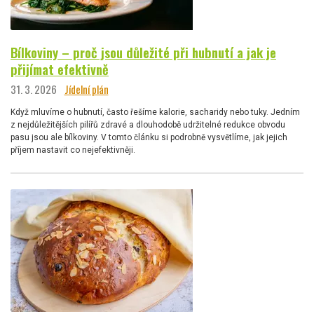
Bílkoviny – proč jsou důležité při hubnutí a jak je
přijímat efektivně
31. 3. 2026
Jídelní plán
Když mluvíme o hubnutí, často řešíme kalorie, sacharidy nebo tuky. Jedním
z nejdůležitějších pilířů zdravé a dlouhodobě udržitelné redukce obvodu
pasu jsou ale bílkoviny. V tomto článku si podrobně vysvětlíme, jak jejich
příjem nastavit co nejefektivněji.