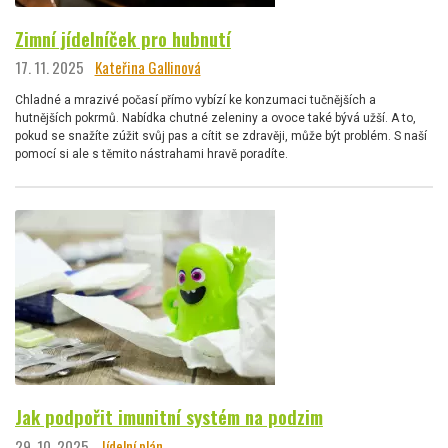
Zimní jídelníček pro hubnutí
17. 11. 2025
Kateřina Gallinová
Chladné a mrazivé počasí přímo vybízí ke konzumaci tučnějších a
hutnějších pokrmů. Nabídka chutné zeleniny a ovoce také bývá užší. A to,
pokud se snažíte zúžit svůj pas a cítit se zdravěji, může být problém. S naší
pomocí si ale s těmito nástrahami hravě poradíte.
Jak podpořit imunitní systém na podzim
29. 10. 2025
Jídelní plán