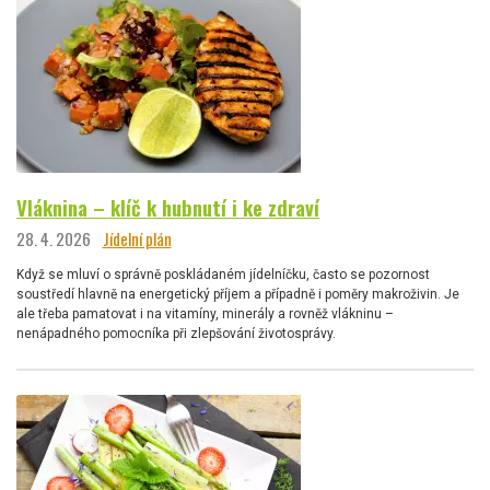
Vláknina – klíč k hubnutí i ke zdraví
28. 4. 2026
Jídelní plán
Když se mluví o správně poskládaném jídelníčku, často se pozornost
soustředí hlavně na energetický příjem a případně i poměry makroživin. Je
ale třeba pamatovat i na vitamíny, minerály a rovněž vlákninu –
nenápadného pomocníka při zlepšování životosprávy.