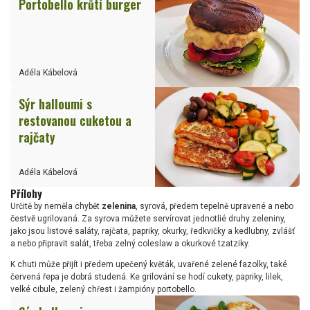
Portobello krůtí burger
Adéla Kábelová
Sýr halloumi s
restovanou cuketou a
rajčaty
Adéla Kábelová
Přílohy
Určitě by neměla chybět
zelenina
, syrová, předem tepelně upravené a nebo
čestvě ugrilovaná. Za syrova můžete servírovat jednotlié druhy zeleniny,
jako jsou listové saláty, rajčata, papriky, okurky, ředkvičky a kedlubny, zvlášť
a nebo připravit salát, třeba zelný coleslaw a okurkové tzatziky.
K chuti může přijít i předem upečený květák, uvařené zelené fazolky, také
červená řepa je dobrá studená. Ke grilování se hodí cukety, papriky, lilek,
velké cibule, zelený chřest i žampióny portobello.