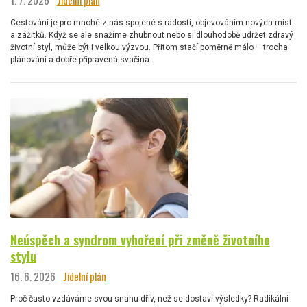
1. 7. 2026
Jídelní plán
Cestování je pro mnohé z nás spojené s radostí, objevováním nových míst
a zážitků. Když se ale snažíme zhubnout nebo si dlouhodobě udržet zdravý
životní styl, může být i velkou výzvou. Přitom stačí poměrně málo – trocha
plánování a dobře připravená svačina.
Neúspěch a syndrom vyhoření při změně životního
stylu
16. 6. 2026
Jídelní plán
Proč často vzdáváme svou snahu dřív, než se dostaví výsledky? Radikální