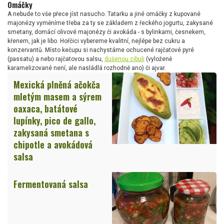
Omáčky
A nebude to vše přece jíst nasucho. Tatarku a jiné omáčky z kupované
majonézy vyměníme třeba za ty se základem z řeckého jogurtu, zakysané
smetany, domácí olivové majonézy či avokáda - s bylinkami, česnekem,
křenem, jak je libo. Hořčici vybereme kvalitní, nejlépe bez cukru a
konzervantů. Místo kečupu si nachystáme ochucené rajčatové pyré
(passatu) a nebo rajčatovou salsu,
dušenou cibuli
(vyloženě
karamelizované není, ale nasládlá rozhodně ano) či ajvar.
Mexická plněná ačokča
mletým masem a sýrem
oaxaca, batátové
lupínky, pico de gallo,
zakysaná smetana s
chipotle a avokádová
salsa
Fermentovaná salsa