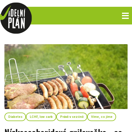
Diabetes
LCHF, low carb
Právě v sezóně
Víme, co jíme