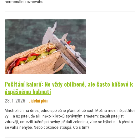
hormonální rovnováhu.
Počítání kalorií: Ne vždy oblíbené, ale často klíčové k
úspěšnému hubnutí
28. 1. 2026
Jídelní plán
Mnoho lidí má dnes jedno společné přání: zhubnout. Možná mezi ně patříte i
vy – a už jste udělali i několik kroků správným směrem: začali jste jíst
zdravěji, omezili tučné potraviny, přidali zeleninu, více se hýbete… A přesto
se váha nehýbe. Nebo dokonce stoupá. Co s tím?