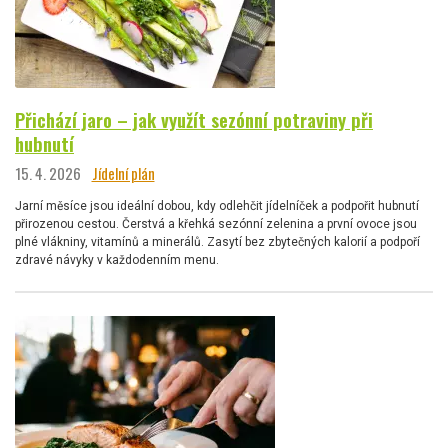
Přichází jaro – jak využít sezónní potraviny při
hubnutí
15. 4. 2026
Jídelní plán
Jarní měsíce jsou ideální dobou, kdy odlehčit jídelníček a podpořit hubnutí
přirozenou cestou. Čerstvá a křehká sezónní zelenina a první ovoce jsou
plné vlákniny, vitamínů a minerálů. Zasytí bez zbytečných kalorií a podpoří
zdravé návyky v každodenním menu.