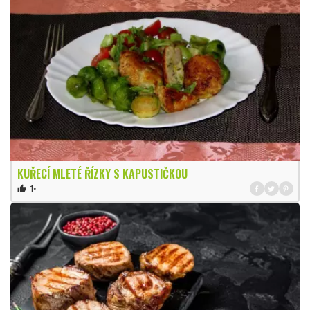
KUŘECÍ MLETÉ ŘÍZKY S KAPUSTIČKOU
1×
thumb_up