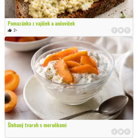
Pomazánka z vajíček a ančoviček
2×
thumb_up
Šlehaný tvaroh s meruňkami