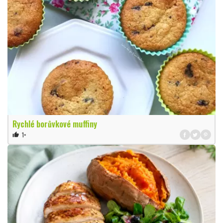
Rychlé borůvkové muffiny
1×
thumb_up