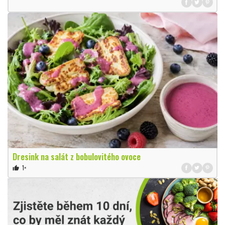
Dresink na salát z bobulovitého ovoce
1×
thumb_up