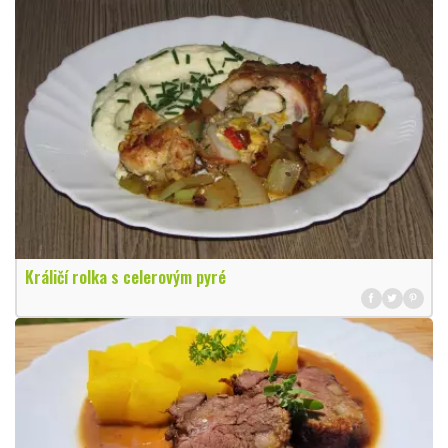
Králičí rolka s celerovým pyré