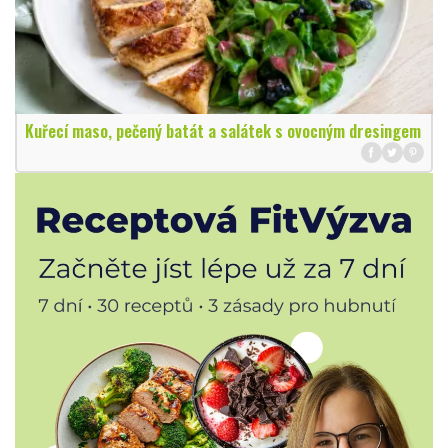
Kuřecí maso, pečený batát a salátek s ovocným dresingem