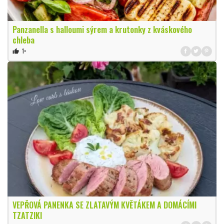
Panzanella s halloumi sýrem a krutonky z kváskového
chleba
1×
thumb_up
VEPŘOVÁ PANENKA SE ZLATAVÝM KVĚTÁKEM A DOMÁCÍMI
TZATZIKI