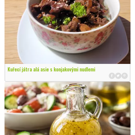
Kuřecí játra alá asie s konjakovými nudlemi