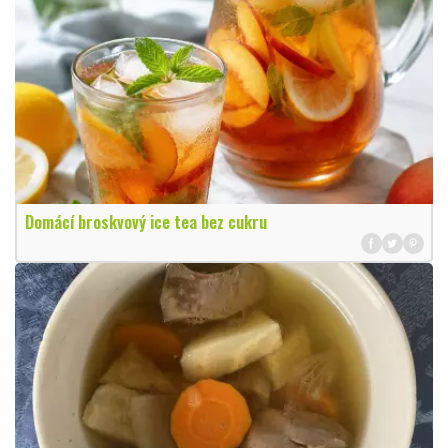
Domácí broskvový ice tea bez cukru