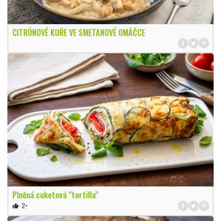
CITRÓNOVÉ KUŘE VE SMETANOVÉ OMÁČCE
Plněná cuketová "tortilla"
2×
thumb_up