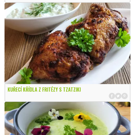
KUŘECÍ KŘÍDLA Z FRITÉZY S TZATZIKI