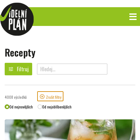
Recepty
Filtruj
tune
search
highlight_off
4008
výsledků
Zrušit filtry
Od nejnovějších
Od nejoblíbenějších