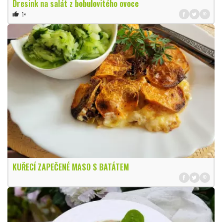
Dresink na salát z bobulovitého ovoce
1×
thumb_up
KUŘECÍ ZAPEČENÉ MASO S BATÁTEM