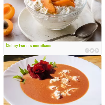
Šlehaný tvaroh s meruňkami