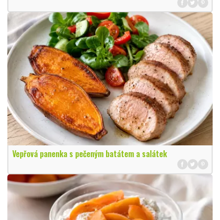
Vepřová panenka s pečeným batátem a salátek