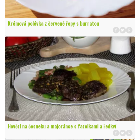
Krémová polévka z červené řepy s burratou
Hovězí na česneku a majoránce s fazolkami a ředkví