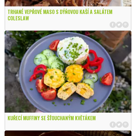
TRHANÉ VEPŘOVÉ MASO S DÝŇOVOU KAŠÍ A SALÁTEM
COLESLAW
KUŘECÍ MUFFINY SE ŠŤOUCHANÝM KVĚTÁKEM