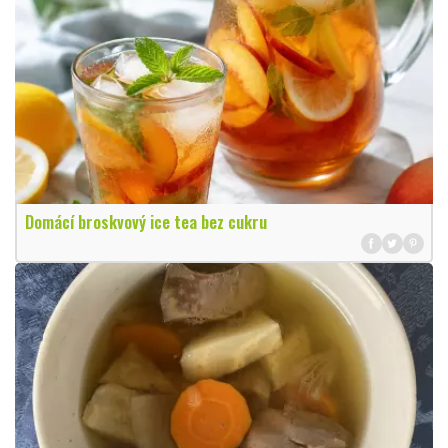
Domácí broskvový ice tea bez cukru