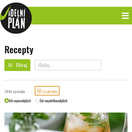
Recepty
Filtruj
tune
search
highlight_off
3446
výsledků
Zrušit filtry
Od nejnovějších
Od nejoblíbenějších