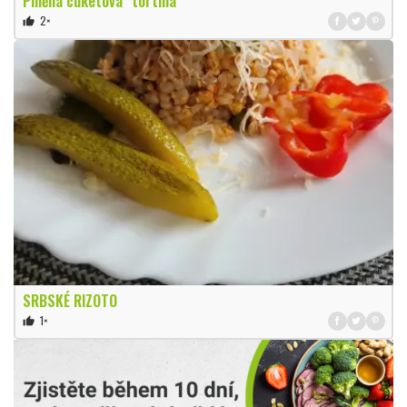
Plněná cuketová "tortilla"
2×
thumb_up
SRBSKÉ RIZOTO
1×
thumb_up