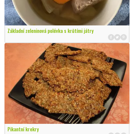
Základní zeleninová polévka s krůtími játry
Pikantní krekry