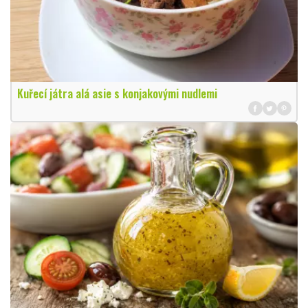
Kuřecí játra alá asie s konjakovými nudlemi