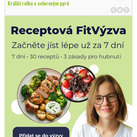
Králičí rolka s celerovým pyré