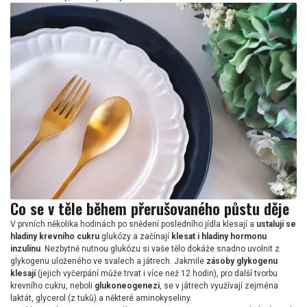
Co se v těle během přerušovaného půstu děje
V prvních několika hodinách po snědení posledního jídla klesají a
ustalují se
hladiny krevního cukru
glukózy a začínají
klesat i hladiny hormonu
inzulínu
. Nezbytně nutnou glukózu si vaše tělo dokáže snadno uvolnit z
glykogenu uloženého ve svalech a játrech. Jakmile
zásoby glykogenu
klesají
(jejich vyčerpání může trvat i více než 12 hodin), pro další tvorbu
krevního cukru, neboli
glukoneogenezi
, se v játrech využívají zejména
laktát, glycerol (z tuků) a některé aminokyseliny.