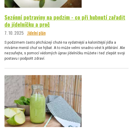
Sezónní potraviny na podzim - co při hubnutí zařadit
do jídelníčku a proč
7. 10. 2025
Jídelní plán
S podzimem často přicházejí chutě na vydatnější a kaloričtější jídla a
míváme menší chuť se hýbat. A to může velmi snadno vést k přibírání. Ale
nezoufejte, s pomocí vědomých úprav jídelníčku můžete i teď zlepšit svoji
postavu i podpořit zdraví.