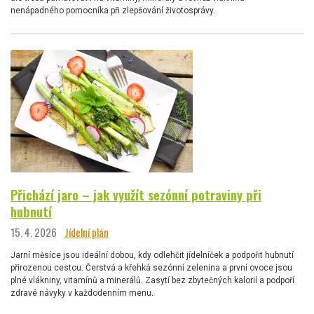
nenápadného pomocníka při zlepšování životosprávy.
Přichází jaro – jak využít sezónní potraviny při
hubnutí
15. 4. 2026
Jídelní plán
Jarní měsíce jsou ideální dobou, kdy odlehčit jídelníček a podpořit hubnutí
přirozenou cestou. Čerstvá a křehká sezónní zelenina a první ovoce jsou
plné vlákniny, vitamínů a minerálů. Zasytí bez zbytečných kalorií a podpoří
zdravé návyky v každodenním menu.