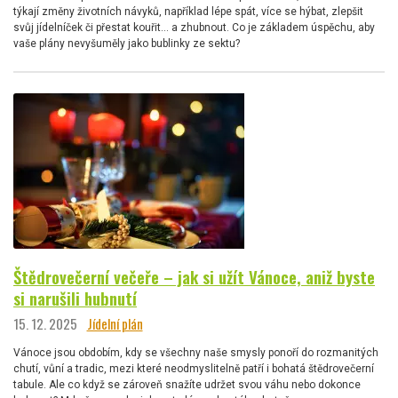
týkají změny životních návyků, například lépe spát, více se hýbat, zlepšit
svůj jídelníček či přestat kouřit… a zhubnout. Co je základem úspěchu, aby
vaše plány nevyšuměly jako bublinky ze sektu?
Štědrovečerní večeře – jak si užít Vánoce, aniž byste
si narušili hubnutí
15. 12. 2025
Jídelní plán
Vánoce jsou obdobím, kdy se všechny naše smysly ponoří do rozmanitých
chutí, vůní a tradic, mezi které neodmyslitelně patří i bohatá štědrovečerní
tabule. Ale co když se zároveň snažíte udržet svou váhu nebo dokonce