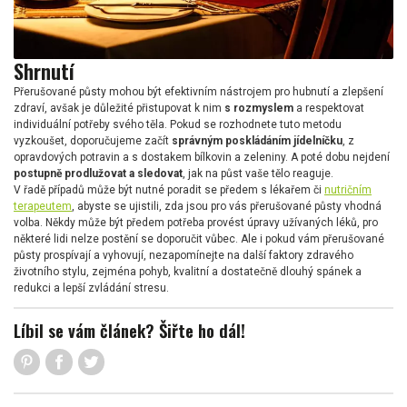
Shrnutí
Přerušované půsty mohou být efektivním nástrojem pro hubnutí a zlepšení
zdraví, avšak je důležité přistupovat k nim
s rozmyslem
a respektovat
individuální potřeby svého těla. Pokud se rozhodnete tuto metodu
vyzkoušet, doporučujeme začít
správným poskládáním jídelníčku
, z
opravdových potravin a s dostakem bílkovin a zeleniny. A poté dobu nejdení
postupně prodlužovat a sledovat
, jak na půst vaše tělo reaguje.
V řadě případů může být nutné poradit se předem s lékařem či
nutričním
terapeutem
, abyste se ujistili, zda jsou pro vás přerušované půsty vhodná
volba. Někdy může být předem potřeba provést úpravy užívaných léků, pro
některé lidi nelze postění se doporučit vůbec. Ale i pokud vám přerušované
půsty prospívají a vyhovují, nezapomínejte na další faktory zdravého
životního stylu, zejména pohyb, kvalitní a dostatečně dlouhý spánek a
redukci a lepší zvládání stresu.
Líbil se vám článek? Šiřte ho dál!