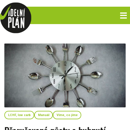
LCHF, low carb
Manuál
Víme, co jíme