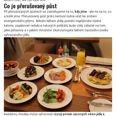
během noci, ale i po část dne.
Co je přerušovaný půst
Při přerušovaných půstech se zaměřujeme na to,
kdy jíme
- ale ne na to, co
a kolik jíme. Přerušovaný půst proto nemusí nutně vést ke snížení
energetického příjmu. Ačkoliv během doby postění nepříjímáte žádné
kalorie, úspěšnost redukce tukových polštářů bude vždy záležet na tom,
jaké potraviny a v jakém množství zkonzumujete během časového úseku
vyhrazeného jídlu.
Každému člověku může vyhovovat
různý poměr časových oken jídla a