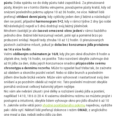
půstu
. Doba spánku se do doby půstu také započítává. Za přerušované
půsty, kterým se v tomto článku věnujeme, považujeme půsty kratší, kdy od
snězení posledního pokrmu uplyne 10 až 36 hodin, ne více. Někteří lidé
preferují
střídavé denní půsty
, kdy cyklicky jeden den jí běžně a následující
den se postí, případně
harmonogram 5+2
, kdy v rámci týdne 2 dny (po sobě
NEnásledující) nejedí a 5 dnů dodržují svůj běžný jídelníček.
Mnohem častější je ale
časově omezené okno jedení
v rámci každého
jednoho dne. Běžně lidé konzumují večeři, poté spí a poměrně brzo po
probuzení snídají. Nejedí tedy zhruba 10 až 12 hodin. O přerušovaných
půstech začínáme mluvit, pokud je
doba bez konzumace jídla protažena
na 14 a více hodin
.
Velmi
oblíbeným schématem je 16/8
, kdy jíte jen okně dlouhém 8 hodin a
zbytek dne, tedy 16 hodin, se postíte. Toto rozvržení obvykle zahrnuje dvě
až tři jídla za den, dobu jejich konzumace snadno
přizpůsobíte svému
chronotypu a dennímu rozvrhu
. Může to vypadat buď třeba tak, že začnete
až obědem a skončíte pozdní večeří. Nebo si dáte brunch a posledním
jídlem dne bude brzká večeře. Může vám vyhovovat i nastartovat svůj den
snídaní a po pozdním obědě už nejíst nic. Tato poslední možnost obvykle
pomáhá snižovat celkový kalorický příjem nejlépe.
Nic vám ale nebrání zkusit i jiné délky a rozložení úseků jídla a postění,
například 14:10, 18:6 či 20:4. K vašemu ideálnímu režimu se můžete projíst i
postupně a intuitivně, obvykle lidem vyhovuje okno pro jídlo dlouhé 6 až 10
h. Jakmile sníte větší porci
vhodně poskládanáho pokrmu
najednou, vydržíte
pak i déle sytí. Někteří lidé preferují dokonce i režim
OMAD
, z anglického
one meal a day, neboli jedno jídlo za den.