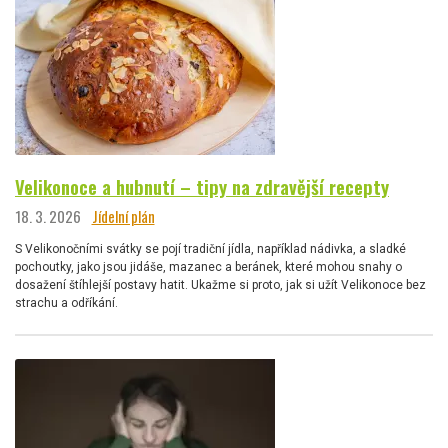
Velikonoce a hubnutí – tipy na zdravější recepty
18. 3. 2026
Jídelní plán
S Velikonočními svátky se pojí tradiční jídla, například nádivka, a sladké
pochoutky, jako jsou jidáše, mazanec a beránek, které mohou snahy o
dosažení štíhlejší postavy hatit. Ukažme si proto, jak si užít Velikonoce bez
strachu a odříkání.