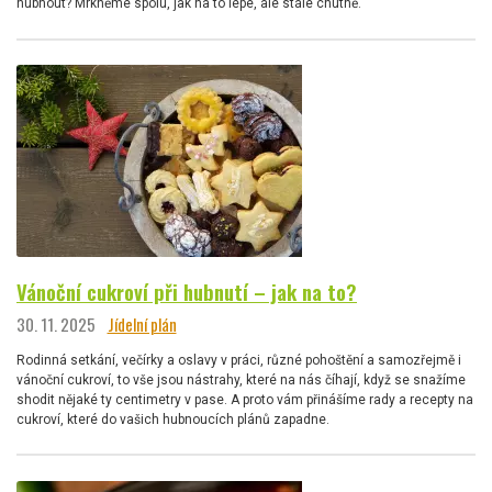
hubnout? Mrkněme spolu, jak na to lépe, ale stále chutně.
Vánoční cukroví při hubnutí – jak na to?
30. 11. 2025
Jídelní plán
Rodinná setkání, večírky a oslavy v práci, různé pohoštění a samozřejmě i
vánoční cukroví, to vše jsou nástrahy, které na nás číhají, když se snažíme
shodit nějaké ty centimetry v pase. A proto vám přinášíme rady a recepty na
cukroví, které do vašich hubnoucích plánů zapadne.