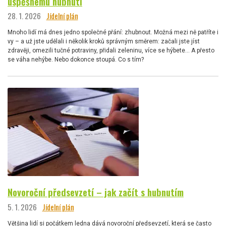
úspěšnému hubnutí
28. 1. 2026
Jídelní plán
Mnoho lidí má dnes jedno společné přání: zhubnout. Možná mezi ně patříte i
vy – a už jste udělali i několik kroků správným směrem: začali jste jíst
zdravěji, omezili tučné potraviny, přidali zeleninu, více se hýbete… A přesto
se váha nehýbe. Nebo dokonce stoupá. Co s tím?
Novoroční předsevzetí – jak začít s hubnutím
5. 1. 2026
Jídelní plán
Většina lidí si počátkem ledna dává novoroční předsevzetí, která se často