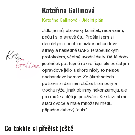
Kateřina Gallinová
Kateřina Gallinová - Jídelní plán
Jídlo je můj obrovský koníček, ráda vařím,
peču i si o stravě čtu. Prošla jsem si
dvouletým obdobím nízkosacharidové
stravy a následně GAPS terapeutickým
protokolem, včetně úvodní diety. Od té doby
jídelníček postupně rozvolňuju, ale pořád jím
opravdové jídlo a skoro nikdy to nejsou
sacharidové bomby. Ze škrobnatých
potravin si dám jen občas brambory a
trochu rýže, jinak obilniny nekonzumuju, ale
pro muže a děti je používám. Ke slazení mi
stačí ovoce a malé množství medu,
případně datlový "cukr".
Co takhle si přečíst ještě