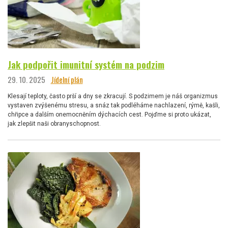
Jak podpořit imunitní systém na podzim
29. 10. 2025
Jídelní plán
Klesají teploty, často prší a dny se zkracují. S podzimem je náš organizmus
vystaven zvýšenému stresu, a snáz tak podléháme nachlazení, rýmě, kašli,
chřipce a dalším onemocněním dýchacích cest. Pojďme si proto ukázat,
jak zlepšit naši obranyschopnost.