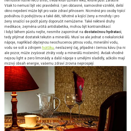
nemusíte nutně něco sníst, třeba kvůli užívání léků, klidně půst zařaďte.
Však to nemusí být věc pravidelná. I jen občasné, samovolně vzniklé, delší
okno nejedení může být pro vaše zdraví přínosem. Nicméně pro osoby trpící
podváhou či podvýživou a také děti, těhotné a kojící ženy a mnohdy i pro
ženy snažící se počít půsty doporučit nemůžeme. Také některé druhy
medikace, zejména určitá antidiabetika, mohou být kontraindikací.
I když během půstu nejíte, nesmíte zapomínat na
dostatečnou hydrataci
,
tedy přijímat dostatek tekutin a minerálů. Musí se ale jednat o nekalorické
nápoje, například obyčejnou neochucenou pitnou vodu, minerální vodu,
vodu se solí a zdrojem
hořčíku
, neslazený čaj, případně i černou kávu (na ni
ale pozor, může zvyšovat ztráty vody a minerálů močením). Avšak vhodné
nejsou light a zero limonády a další nápoje s umělými sladidly, ačkoliv mají
mizivý obsah energie, vašemu zdraví zrovna neprospějí.