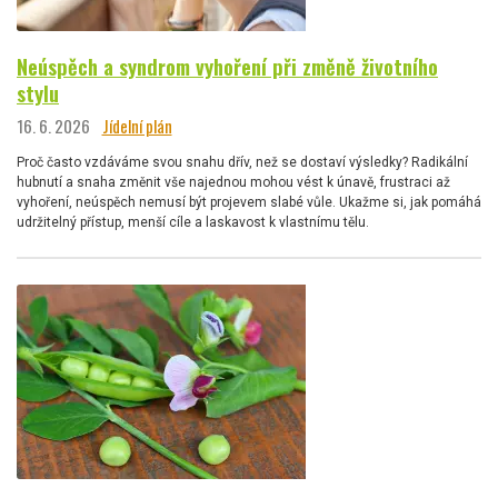
Neúspěch a syndrom vyhoření při změně životního
stylu
16. 6. 2026
Jídelní plán
Proč často vzdáváme svou snahu dřív, než se dostaví výsledky? Radikální
hubnutí a snaha změnit vše najednou mohou vést k únavě, frustraci až
vyhoření, neúspěch nemusí být projevem slabé vůle. Ukažme si, jak pomáhá
udržitelný přístup, menší cíle a laskavost k vlastnímu tělu.