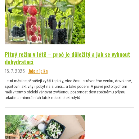
Pitný režim v létě – proč je důležitý a jak se vyhnout
dehydrataci
15. 7. 2026
Jídelní plán
Letní měsíce přinášejí vyšší teploty, více času stráveného venku, dovolené,
sportovní aktivity i pobyt na slunci… a také pocení. A právě proto bychom
měli v tomto období věnovat zvýšenou pozornost dostatečnému příjmu
tekutin a minerálních látek neboli elektrolytů.