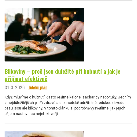
Bílkoviny – proč jsou důležité při hubnutí a jak je
přijímat efektivně
31. 3. 2026
Jídelní plán
Když mluvíme o hubnutí, často řešíme kalorie, sacharidy nebo tuky. Jedním
z nejdůležitějších pilířů zdravé a dlouhodobě udržitelné redukce obvodu
pasu jsou ale bílkoviny. V tomto článku si podrobně vysvětlíme, jak jejich
příjem nastavit co nejefektivněji.