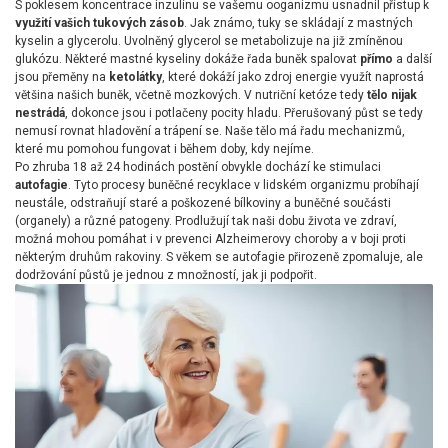
S poklesem koncentrace inzulínu se vašemu ooganizmu usnadnil přístup k
využití vašich tukových zásob
. Jak známo, tuky se skládají z mastných
kyselin a glycerolu. Uvolněný glycerol se metabolizuje na již zmíněnou
glukózu. Některé mastné kyseliny dokáže řada buněk spalovat
přímo
a další
jsou přeměny na
ketolátky
, které dokáží jako zdroj energie využít naprostá
většina našich buněk, včetně mozkových. V nutriční ketóze tedy
tělo nijak
nestrádá
, dokonce jsou i potlačeny pocity hladu. Přerušovaný půst se tedy
nemusí rovnat hladovění a trápení se. Naše tělo má řadu mechanizmů,
které mu pomohou fungovat i během doby, kdy nejíme.
Po zhruba 18 až 24 hodinách postění obvykle dochází ke stimulaci
autofagie
. Tyto procesy buněčné recyklace v lidském organizmu probíhají
neustále, odstraňují staré a poškozené bílkoviny a buněčné součásti
(organely) a různé patogeny. Prodlužují tak naši dobu života ve zdraví,
možná mohou pomáhat i v prevenci Alzheimerovy choroby a v boji proti
některým druhům rakoviny. S věkem se autofagie přirozeně zpomaluje, ale
dodržování půstů je jednou z množností, jak ji podpořit.