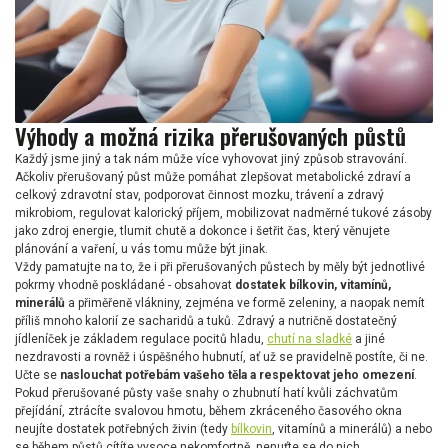
Výhody a možná rizika přerušovaných půstů
Každý jsme jiný a tak nám může více vyhovovat jiný způsob stravování.
Ačkoliv přerušovaný půst může pomáhat zlepšovat metabolické zdraví a
celkový zdravotní stav, podporovat činnost mozku, trávení a zdravý
mikrobiom, regulovat kalorický příjem, mobilizovat nadměrné tukové zásoby
jako zdroj energie, tlumit chutě a dokonce i šetřit čas, který věnujete
plánování a vaření, u vás tomu může být jinak.
Vždy pamatujte na to, že i při přerušovaných půstech by měly být jednotlivé
pokrmy vhodně poskládané - obsahovat
dostatek bílkovin, vitamínů,
minerálů
a přiměřeně vlákniny, zejména ve formě zeleniny, a naopak nemít
příliš mnoho kalorií ze sacharidů a tuků. Zdravý a nutričně dostatečný
jídleníček je základem regulace pocitů hladu,
chutí na sladké
a jiné
nezdravosti a rovněž i úspěšného hubnutí, ať už se pravidelně postíte, či ne.
Učte se
naslouchat potřebám vašeho těla a respektovat jeho omezení
.
Pokud přerušované půsty vaše snahy o zhubnutí hatí kvůli záchvatům
přejídání, ztrácíte svalovou hmotu, během zkráceného časového okna
neujíte dostatek potřebných živin (tedy
bílkovin
, vitamínů a minerálů) a nebo
se během půstů cítíte vysoce nekomfortně, nenuťte se do nich.