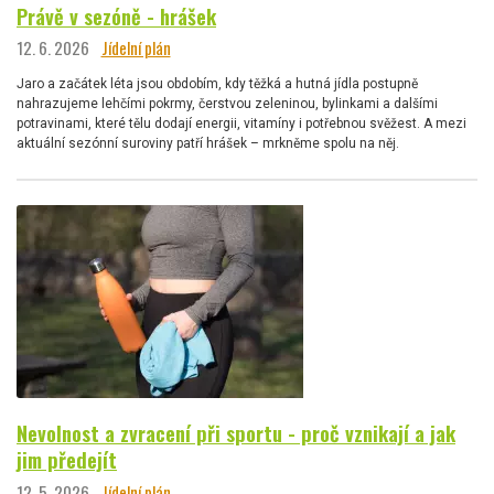
Právě v sezóně - hrášek
12. 6. 2026
Jídelní plán
Jaro a začátek léta jsou obdobím, kdy těžká a hutná jídla postupně
nahrazujeme lehčími pokrmy, čerstvou zeleninou, bylinkami a dalšími
potravinami, které tělu dodají energii, vitamíny i potřebnou svěžest. A mezi
aktuální sezónní suroviny patří hrášek – mrkněme spolu na něj.
Nevolnost a zvracení při sportu - proč vznikají a jak
jim předejít
12. 5. 2026
Jídelní plán