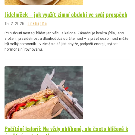
Jídelníček – jak využít zimní období ve svůj prospěch
15. 2. 2026
Jídelní plán
Při hubnutí nestačí hlídat jen váhu a kalorie. Zásadní je kvalita jídla, jeho
složení, pravidelnost a dlouhodobá udržitelnost – a právě sezónnost může
být velký pomocník. I v zimě se dá jíst chytře, podpořit energii, sytost i
hormonální rovnováhu.
Počítání kalorií: Ne vždy oblíbené, ale často klíčové k