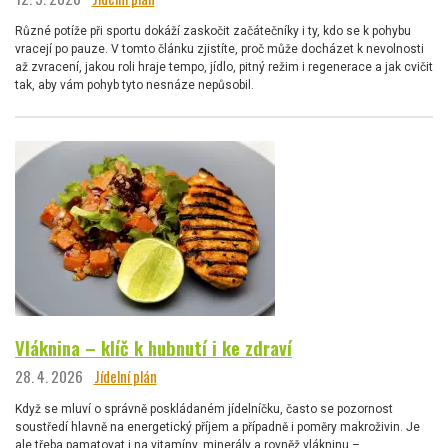
Různé potíže při sportu dokáží zaskočit začátečníky i ty, kdo se k pohybu
vracejí po pauze. V tomto článku zjistíte, proč může docházet k nevolnosti
až zvracení, jakou roli hraje tempo, jídlo, pitný režim i regenerace a jak cvičit
tak, aby vám pohyb tyto nesnáze nepůsobil.
Vláknina – klíč k hubnutí i ke zdraví
28. 4. 2026
Jídelní plán
Když se mluví o správně poskládaném jídelníčku, často se pozornost
soustředí hlavně na energetický příjem a případně i poměry makroživin. Je
ale třeba pamatovat i na vitamíny, minerály a rovněž vlákninu –