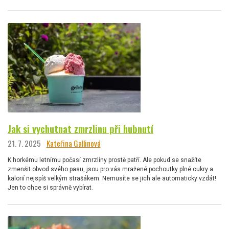
Jak si vychutnat zmrzlinu při hubnutí
21. 7. 2025
Kateřina Gallinová
K horkému letnímu počasí zmrzliny prostě patří. Ale pokud se snažíte
zmenšit obvod svého pasu, jsou pro vás mražené pochoutky plné cukry a
kalorií nejspíš velkým strašákem. Nemusíte se jich ale automaticky vzdát!
Jen to chce si správně vybírat.