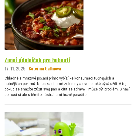
Zimní jídelníček pro hubnutí
17. 11. 2025
Kateřina Gallinová
Chladné a mrazivé počasí přímo vybízí ke konzumaci tučnějších a
hutnějších pokrmů. Nabídka chutné zeleniny a ovoce také bývá užší. A to,
pokud se snažíte zúžit svůj pas a cítit se zdravěji, může být problém. S naší
pomocí si ale s těmito nástrahami hravě poradíte.