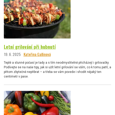
Letní grilování při hubnutí
19. 6. 2025
Kateřina Gallinová
Teplé a slunné počasí je tady a s tím neodmyslitelně přicházejí i grilovačky.
Podívejte se na naše tipy, jak si užít letní grilování se vším, co k tomu patří, a
přitom zbytečně nepřibrat – a třeba se vám povede i shodit nějaký ten
centimetr v pase.