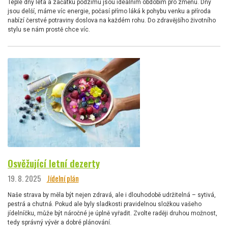
Teplé dny léta a začátku podzimu jsou ideálním obdobím pro změnu. Dny
jsou delší, máme víc energie, počasí přímo láká k pohybu venku a příroda
nabízí čerstvé potraviny doslova na každém rohu. Do zdravějšího životního
stylu se nám prostě chce víc.
Osvěžující letní dezerty
19. 8. 2025
Jídelní plán
Naše strava by měla být nejen zdravá, ale i dlouhodobě udržitelná – sytivá,
pestrá a chutná. Pokud ale byly sladkosti pravidelnou složkou vašeho
jídelníčku, může být náročné je úplně vyřadit. Zvolte raději druhou možnost,
tedy správný vývěr a dobré plánování.