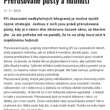
Přerušované půsty a hubnutí
11. 11. 2024
Při shazování nadbytečných kilogramů je možné využít
různé strategie. Jednou z nich jsou právě přerušované
půsty, kdy je v rámci dne zkráceno časové okno, ve kterém
jíte. Je ale potřeba mít na paměti, že to ne vždy musí vést k
úspěšnému hubnutí.
Přerušované půsty, anglicky intermittent fasting (IF) se v posledních letech
staly populární metodou, jak se dobrat k menšímu obvodu pasu. Jsou
vlastně protikladem k léta doporučovanému jedení menších porcí vícekrát
denně. Je pravda, že lidské tělo je přizpůsobeno k tomu, aby vydrželo bez
jídla dlouhé hodiny. Cyklické střídání úseků konzumace jídla a postění se je
něčím, co našemu zdraví může velmi prospět. Ale také nemusí, podívejme
se proto na přerušované půsty podrobněji.
Přerušované půsty, stejně jako půsty několikadenní, nejsou historicky ničím
novým. Jsou součástí historie lidstva odedávna, jsou součástí i mnoha
náboženství. Už v době lovců a sběračů se střídala období dostatku jídla i
jeho nedostatku,. A těla lidí se s tím dokázala výborně vypořádat - a dokáží
to také v současnosti. Přerušovaný půst je možná dokonce i něco, co
děláte, jen o tom nevíte. Často nesnídáte nebo vynecháváte večeři? Tak to
je přesně ono. Máte úsek, kdy jíte, o řadu hodin kratší. Postíte se tedy nejen