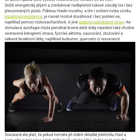
Snížit energetický příjem a zredukovat nadbytečné tukové zásoby lze i bez
přerušovaných půstů. Poklesu hladin inzulínu, a tím i snížení rizika vzniku
inzulínové rezistence
, je rovněž možné dosáhnout i bez postění se,
například pomocí nízkosacharidové, či jiné
správně poskládané stravy
. Ke
stimulace autofagie může pomáhat kromě delší doby nejedení také vhodně
sestavená ketogenní strava, fyzická aktivita, saunování, otužování a
některé bioaktivní látky, například kurkumin, quercetin či resveratrol.
Současně ale platí, že pokud nemáte při dobré skladbě jídelníčku hlad a