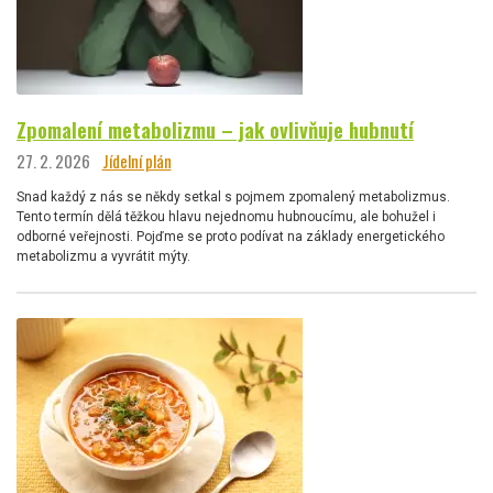
Zpomalení metabolizmu – jak ovlivňuje hubnutí
27. 2. 2026
Jídelní plán
Snad každý z nás se někdy setkal s pojmem zpomalený metabolizmus.
Tento termín dělá těžkou hlavu nejednomu hubnoucímu, ale bohužel i
odborné veřejnosti. Pojďme se proto podívat na základy energetického
metabolizmu a vyvrátit mýty.