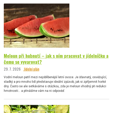
Meloun při hubnutí – jak s ním pracovat v jídelníčku a
čemu se vyvarovat?
29. 7. 2026
Jídelní plán
Vodní meloun patří mezi nejoblíbenější letní ovoce. Je šťavnatý, osvěžující,
sladký a pro mnoho lidí představuje ideální způsob, jak si zpříjemnit horké
dny. Často se ale setkáváme s otázkou, zda je meloun vhodný při redukci
hmotnosti… a přinášíme vám na ni odpověď.