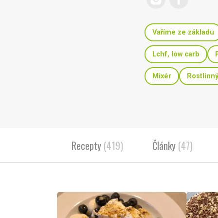
Vaříme ze základu
Lchf, low carb
Mixér
Rostlinn
Recepty
(419)
Články
(47)