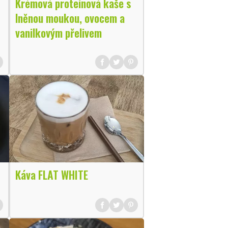
Krémová proteinová kaše s
lněnou moukou, ovocem a
vanilkovým přelivem
Káva FLAT WHITE