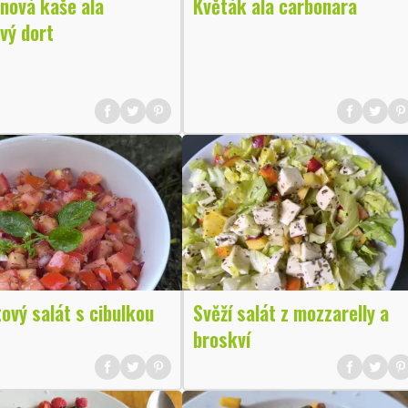
nová kaše ala
Květák ala carbonara
vý dort
ový salát s cibulkou
Svěží salát z mozzarelly a
broskví