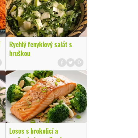
í
Rychlý fenyklový salát s
hruškou
Losos s brokolicí a