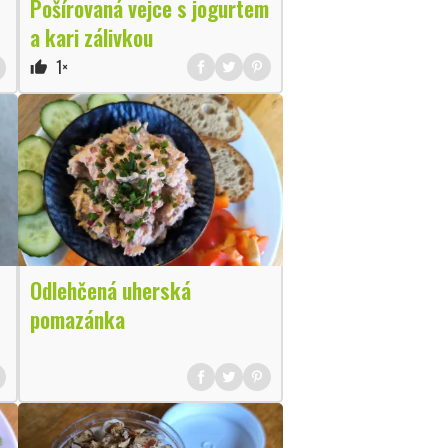
Pošírovaná vejce s jogurtem
a kari zálivkou
1×
thumb_up
Odlehčená uherská
pomazánka