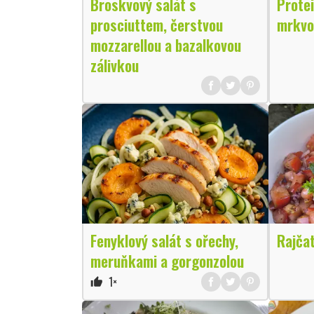
Broskvový salát s
Protei
prosciuttem, čerstvou
mrkvo
mozzarellou a bazalkovou
zálivkou
Fenyklový salát s ořechy,
Rajčat
meruňkami a gorgonzolou
1×
thumb_up