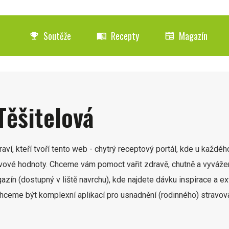
Soutěže
Recepty
Magazín
emoji_events
menu_book
newspaper
Těšitelová
ví, kteří tvoří tento web - chytrý receptový portál, kde u každéh
ivové hodnoty. Chceme vám pomoct vařit zdravě, chutně a vyváže
azín (dostupný v liště navrchu), kde najdete dávku inspirace a ex
hceme být komplexní aplikací pro usnadnění (rodinného) stravová