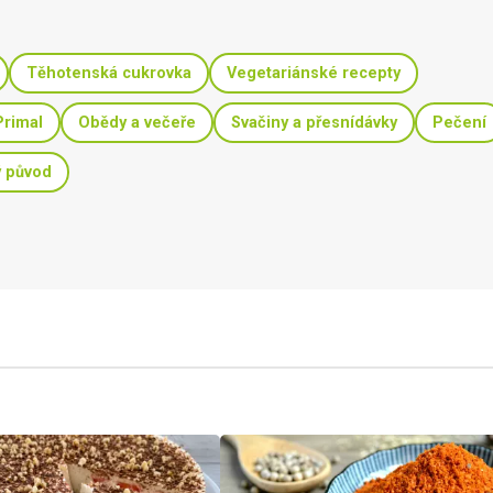
Těhotenská cukrovka
Vegetariánské recepty
Primal
Obědy a večeře
Svačiny a přesnídávky
Pečení
ý původ