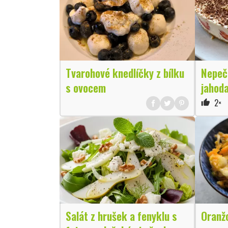
Tvarohové knedlíčky z bílku
Nepeč
s ovocem
jahoda
2×
thumb_up
Salát z hrušek a fenyklu s
Oranž