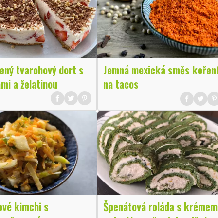
ený tvarohový dort s
Jemná mexická směs kořen
mi a želatinou
na tacos
ové kimchi s
Špenátová roláda s krémem