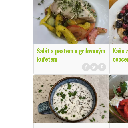
Salát s pestem a grilovaným
Kaše z
kuřetem
ovoce