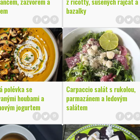
ančem, zázvorem a
z ricotty, sušených rajčat a
lem
bazalky
á polévka se
Carpaccio salát s rukolou,
vanými houbami a
parmazánem a ledovým
novým jogurtem
salátem