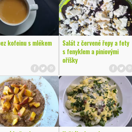
bez kofeinu s mlékem
Salát z červené řepy a fety
s fenyklem a piniovými
oříšky