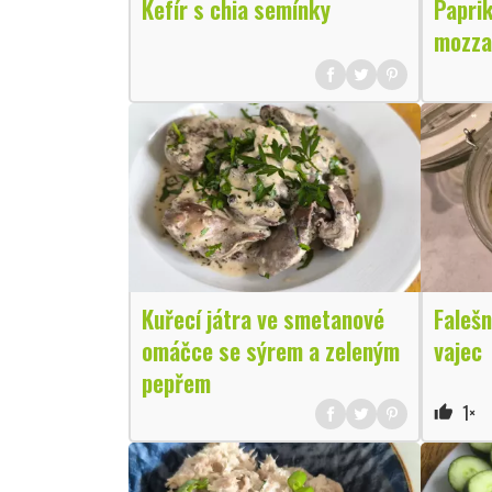
Kefír s chia semínky
Paprik
mozza
Kuřecí játra ve smetanové
Falešn
omáčce se sýrem a zeleným
vajec
pepřem
1×
thumb_up