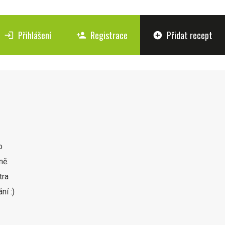
Přihlášení
Registrace
Přidat recept
login
person_add
add_circle
o
ně.
tra
ní :)