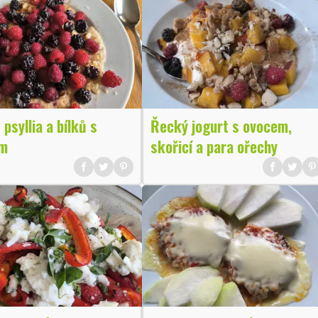
 psyllia a bílků s
Řecký jogurt s ovocem,
m
skořicí a para ořechy