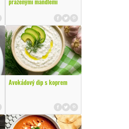
praženými mandlemi
Avokádový dip s koprem