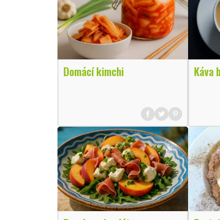
Domácí kimchi
Káva 