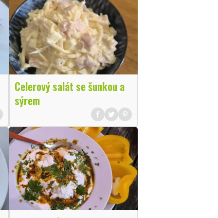
Celerový salát se šunkou a
sýrem