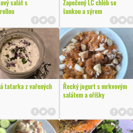
ový salát s
Zapečený LC chléb se
rellou
šunkou a sýrem
á tatarka z vařených
Řecký jogurt s mrkvovým
salátem a oříšky