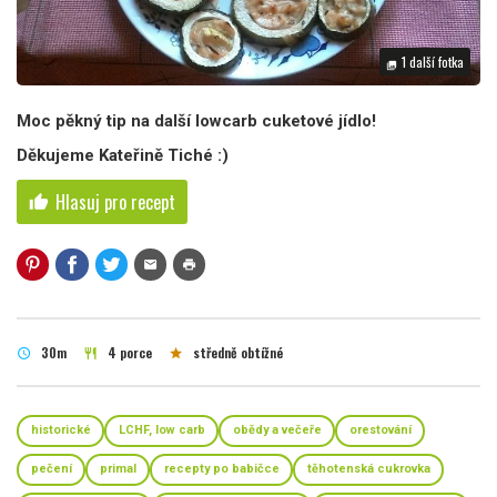
1 další fotka
photo_library
Moc pěkný tip na další lowcarb cuketové jídlo!
Děkujeme Kateřině Tiché :)
Hlasuj pro recept
thumb_up
mail
print
30m
4 porce
středně obtížné
schedule
restaurant
star
historické
LCHF, low carb
obědy a večeře
orestování
pečení
primal
recepty po babičce
těhotenská cukrovka