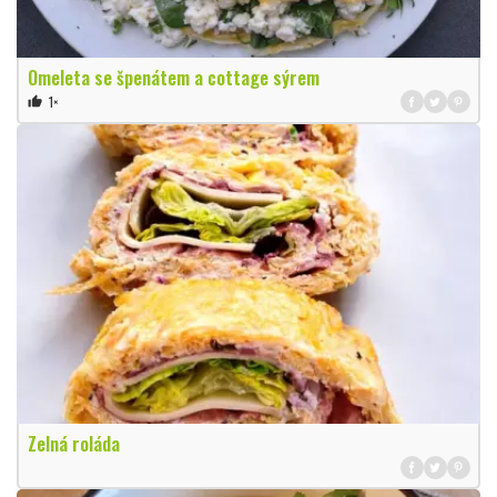
Omeleta se špenátem a cottage sýrem
1×
thumb_up
Zelná roláda