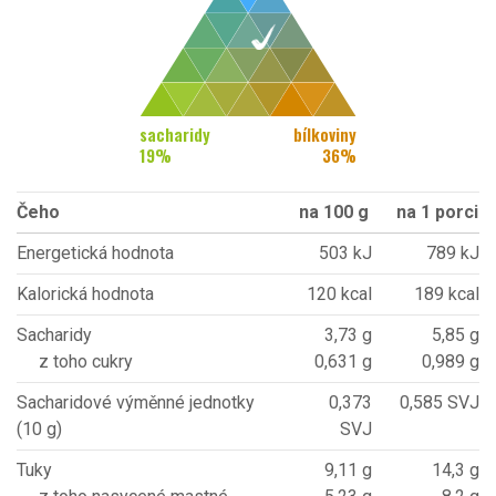
sacharidy
bílkoviny
19
%
36
%
Čeho
na 100 g
na 1 porci
Energetická hodnota
503 kJ
789 kJ
Kalorická hodnota
120 kcal
189 kcal
Sacharidy
3,73 g
5,85 g
z toho cukry
0,631 g
0,989 g
Sacharidové výměnné jednotky
0,373
0,585 SVJ
(10 g)
SVJ
Tuky
9,11 g
14,3 g