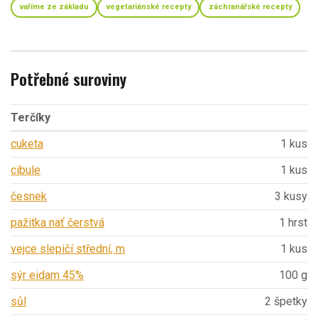
vaříme ze základu
vegetariánské recepty
záchranářské recepty
Potřebné suroviny
Terčíky
cuketa
1 kus
cibule
1 kus
česnek
3 kusy
pažitka nať čerstvá
1 hrst
vejce slepičí střední, m
1 kus
sýr eidam 45%
100 g
sůl
2 špetky