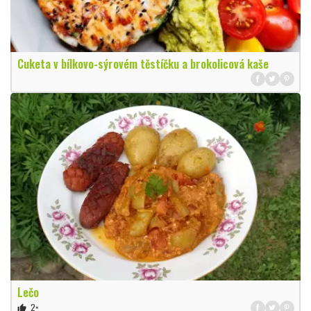
Cuketa v bílkovo-sýrovém těstíčku a brokolicová kaše
Lečo
2×
thumb_up