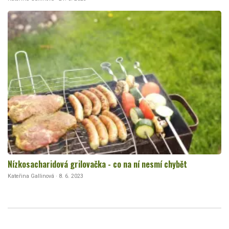
Nízkosacharidová grilovačka - co na ní nesmí chybět
Kateřina Gallinová · 8. 6. 2023