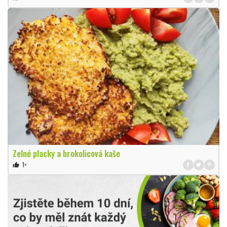
Zelné placky a brokolicová kaše
1×
thumb_up