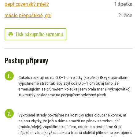
pepř cayenský mletý
1 špetka
máslo přepuštěné, ghí
2 lžíce
Tisk nákupního seznamu
print
Postup přípravy
Cuketu rozkrájíme na O,8–1 cm plátky (kolečka) ❷ vykrajovátkem
vypíchneme střed tak, aby zbyl cca O,5–1 cm okraj (ano, se
zmenšujícím se průměrem kolečka jsem brala menší vykrajovátko)
❸ kroužky poklademe na pečpapírem vyložený plech
Vykrojené středy pokrájíme na kostičky (plus oloupané konce, ať
nejsou zbytky, že jo?) a dáme smažit na pánev s trochou ghí
(másla/oleje); zaprášíme kajenem, osolíme a restujeme ❺ po
nějaké chvilce (když se cuketa trochu obdělá) přihodíme pokrájenou