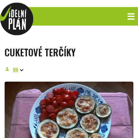
CUKETOVÉ TERČÍKY
Oli
person