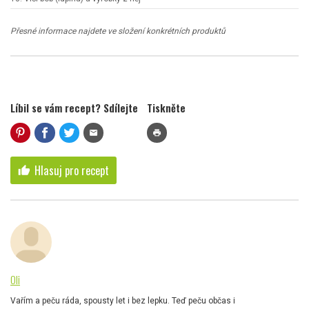
Přesné informace najdete ve složení konkrétních produktů
Líbil se vám recept? Sdílejte
Tiskněte
mail
print
Hlasuj pro recept
thumb_up
Oli
Vařím a peču ráda, spousty let i bez lepku. Teď peču občas i