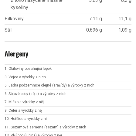
z toho nasycené mastné
5,23 g
8,2 g
kyseliny
Bílkoviny
7,11 g
11,1 g
Sůl
0,696 g
1,09 g
Alergeny
1. Obiloviny obsahující lepek
3. Vejce a výrobky z nich
5. Jádra podzemnice olejné (arašídy) a výrobky z nich
6. Sójové boby (sója) a výrobky z nich
7. Mléko a výrobky z něj
9. Celer a výrobky z něj
10. Hořčice a výrobky z ní
11. Sezamová semena (sezam) a výrobky z nich
13. Vlčí bob (lupina) a výrobky z něj