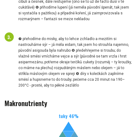
cibuli a česnek, dále restujeme (ono se to už de facto dusí v té
cukšťávě) ❻ přihodíme lupení (já neměla původní špenát, tak jsem
si vystačila s pažitkou) a případně koření, já zaimprovizovala s
rozmarýnem – fantazii se meze nekladou
❼ přehodíme do misky, aby to lehce zchladlo a mezitím si
nastrouháme sýr – já měla eidam, tak jsem ho strouhla najemno,
původní asigouda byla nahrubo ❽ předehřejeme si troubu; do
vlažné směsi vmícháme vejce a sýr (původně se tam vrzla i hrst
asiparmezánu; potřeme okraje terčíků cukety (rozuměj – ty kroužky,
co máme na plechu) rozpuštěným máslem nebo olejem – já to
stříkla máslovým olejem ve spreji ❾ díry v kolečkách zaplníme
směsí a hupsneme to do trouby; pečeme cca 20 minut na 190–
200°C - prostě, aby to pěkně zezlátlo
Makronutrienty
tuky
46
%