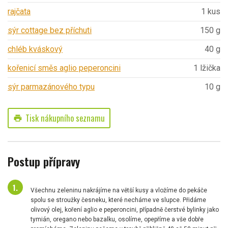
rajčata
1 kus
sýr cottage bez příchuti
150 g
chléb kváskový
40 g
kořenicí směs aglio peperoncini
1 lžička
sýr parmazánového typu
10 g
Tisk nákupního seznamu
print
Postup přípravy
Všechnu zeleninu nakrájíme na větší kusy a vložíme do pekáče
spolu se stroužky česneku, které necháme ve slupce. Přidáme
olivový olej, koření aglio e peperoncini, případně čerstvé bylinky jako
tymián, oregano nebo bazalku, osolíme, opepříme a vše dobře