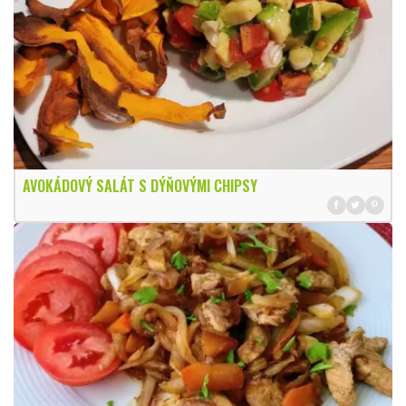
AVOKÁDOVÝ SALÁT S DÝŇOVÝMI CHIPSY