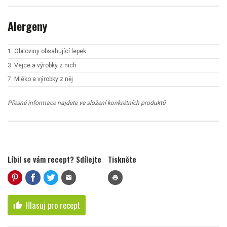
Alergeny
1. Obiloviny obsahující lepek
3. Vejce a výrobky z nich
7. Mléko a výrobky z něj
Přesné informace najdete ve složení konkrétních produktů
Líbil se vám recept? Sdílejte
Tiskněte
mail
print
Hlasuj pro recept
thumb_up