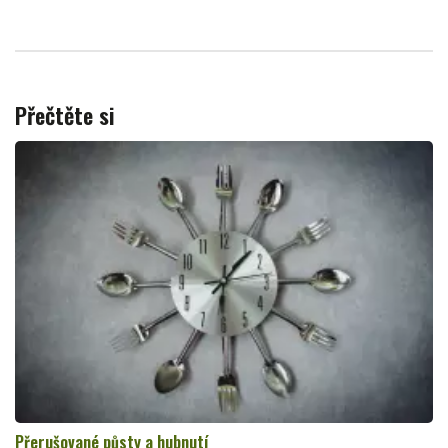
Přečtěte si
Přerušované půsty a hubnutí