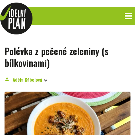
Polévka z pečené zeleniny (s
bílkovinami)
Adéla Kábelová
person