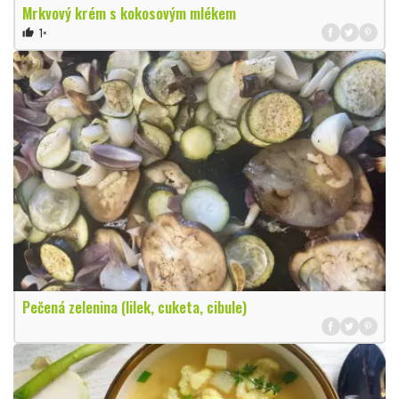
Mrkvový krém s kokosovým mlékem
1×
thumb_up
Pečená zelenina (lilek, cuketa, cibule)