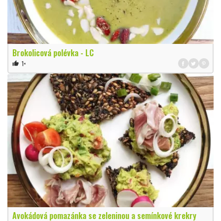
Brokolicová polévka - LC
1×
thumb_up
Avokádová pomazánka se zeleninou a semínkové krekry