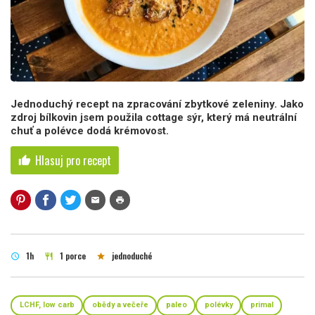
Jednoduchý recept na zpracování zbytkové zeleniny. Jako
zdroj bílkovin jsem použila cottage sýr, který má neutrální
chuť a polévce dodá krémovost.
Hlasuj pro recept
thumb_up
mail
print
1h
1 porce
jednoduché
schedule
restaurant
star
LCHF, low carb
obědy a večeře
paleo
polévky
primal