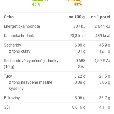
45
%
33
%
Čeho
na 100 g
na 1 porci
Energetická hodnota
307 kJ
2 044 kJ
Kalorická hodnota
73,3 kcal
489 kcal
Sacharidy
6,88 g
45,9 g
z toho cukry
1,81 g
12,1 g
Sacharidové výměnné jednotky
0,688
4,59 SVJ
(10 g)
SVJ
Tuky
3,22 g
21,5 g
z toho nasycené mastné
0,88 g
5,86 g
kyseliny
Bílkoviny
5,06 g
33,7 g
Sůl
0,616 g
4,11 g