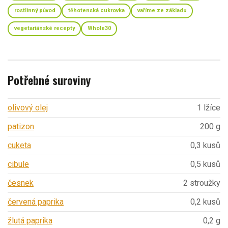
rostlinný původ
těhotenská cukrovka
vaříme ze základu
vegetariánské recepty
Whole30
Potřebné suroviny
olivový olej
1 lžíce
patizon
200 g
cuketa
0,3 kusů
cibule
0,5 kusů
česnek
2 stroužky
červená paprika
0,2 kusů
žlutá paprika
0,2 g