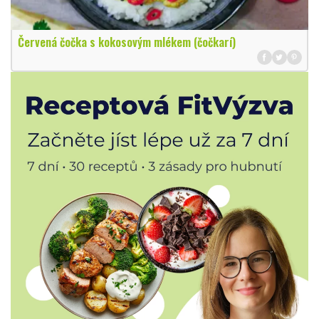
Červená čočka s kokosovým mlékem (čočkarí)