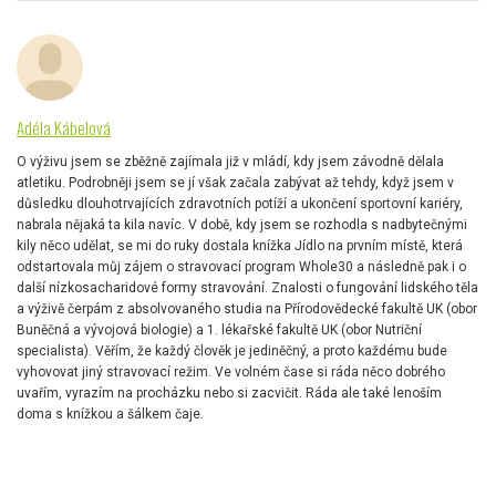
Adéla Kábelová
O výživu jsem se zběžně zajímala již v mládí, kdy jsem závodně dělala
atletiku. Podrobněji jsem se jí však začala zabývat až tehdy, když jsem v
důsledku dlouhotrvajících zdravotních potíží a ukončení sportovní kariéry,
nabrala nějaká ta kila navíc. V době, kdy jsem se rozhodla s nadbytečnými
kily něco udělat, se mi do ruky dostala knížka Jídlo na prvním místě, která
odstartovala můj zájem o stravovací program Whole30 a následně pak i o
další nízkosacharidové formy stravování. Znalosti o fungování lidského těla
a výživě čerpám z absolvovaného studia na Přírodovědecké fakultě UK (obor
Buněčná a vývojová biologie) a 1. lékařské fakultě UK (obor Nutriční
specialista). Věřím, že každý člověk je jediněčný, a proto každému bude
vyhovovat jiný stravovací režim. Ve volném čase si ráda něco dobrého
uvařím, vyrazím na procházku nebo si zacvičit. Ráda ale také lenoším
doma s knížkou a šálkem čaje.