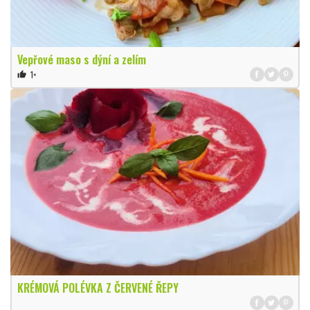
Vepřové maso s dýní a zelím
1×
thumb_up
KRÉMOVÁ POLÉVKA Z ČERVENÉ ŘEPY