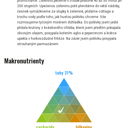
promícháme. Zeleninu pečeme v troubě přibližně 40 až 50 minut při
200 stupních. Upečenou zeleninu poté přendáme do větší nádoby,
česnek vymáčkneme ze slupky k zelenině, přidáme cottage a
trochu vody podle toho, jak hustou polévku chceme. Vše
rozmixujeme tyčovým mixérem dohladka. Do polévky jsem ještě
přidala krutony z kváskového chleba, které jsem předtím pokapala
olivovým olejem, posypala kořením aglio e peperoncini a krátce
upekla v horkovzdušné fritéze. Na závěr jsem polévku posypala
strouhaným parmazánem.
Makronutrienty
tuky
21
%
sacharidy
bílkoviny