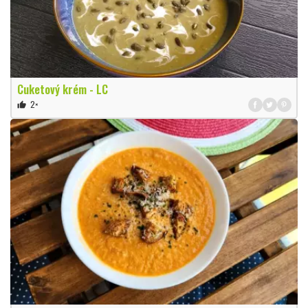
Cuketový krém - LC
2×
thumb_up