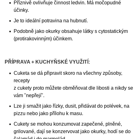
Příznivě ovlivňuje činnost ledvin. Má močopudné
účinky.
Je to ideální potravina na hubnutí.
Podobně jako okurky obsahuje látky s cytostatickým
(protirakovinným) účinkem.
PŘÍPRAVA + KUCHYŇSKÉ VYUŽITÍ:
Cuketa se dá připravit skoro na všechny způsoby,
recepty
z cukety proto můžete obměňovat dle libosti a nikdy se
vám "nepřejí".
Lze ji smažit jako řízky, dusit, přidávat do polévek, na
pizzu nebo jako přílohu k masu.
Cukety se mohou konzumovat zapečené, plněné,
grilované, dají se konzervovat jako okurky, hodí se do
čalamád i do marmelád.