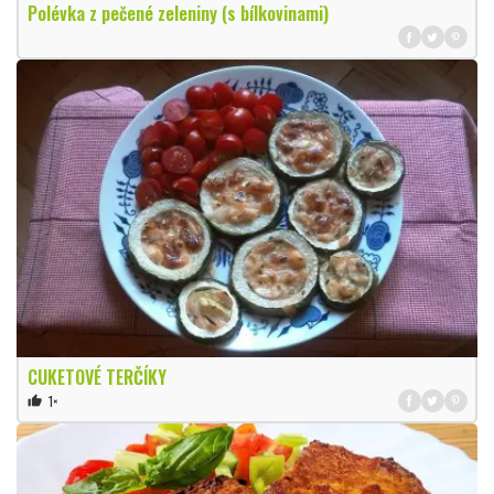
Polévka z pečené zeleniny (s bílkovinami)
CUKETOVÉ TERČÍKY
1×
thumb_up