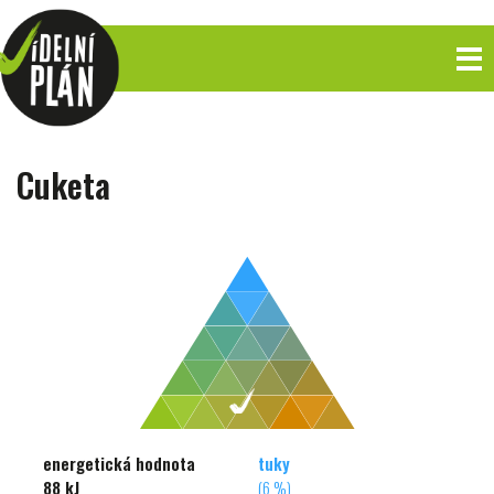
Cuketa
energetická hodnota
tuky
88 kJ
(6 %)