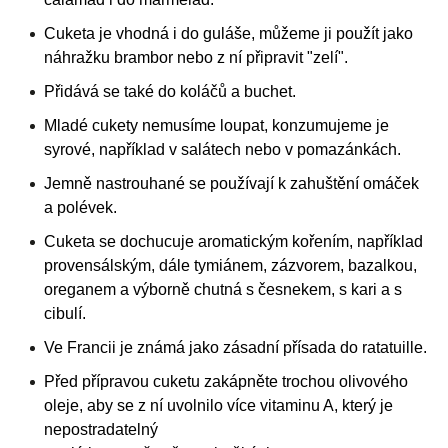
Cuketa je vhodná i do guláše, můžeme ji použít jako
náhražku brambor nebo z ní připravit "zelí".
Přidává se také do koláčů a buchet.
Mladé cukety nemusíme loupat, konzumujeme je
syrové, například v salátech nebo v pomazánkách.
Jemně nastrouhané se používají k zahuštění omáček
a polévek.
Cuketa se dochucuje aromatickým kořením, například
provensálským, dále tymiánem, zázvorem, bazalkou,
oreganem a výborně chutná s česnekem, s kari a s
cibulí.
Ve Francii je známá jako zásadní přísada do ratatuille.
Před přípravou cuketu zakápněte trochou olivového
oleje, aby se z ní uvolnilo více vitaminu A, který je
nepostradatelný