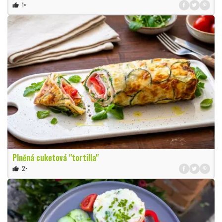
1×
thumb_up
Plněná cuketová "tortilla"
2×
thumb_up