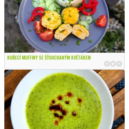
KUŘECÍ MUFFINY SE ŠŤOUCHANÝM KVĚTÁKEM