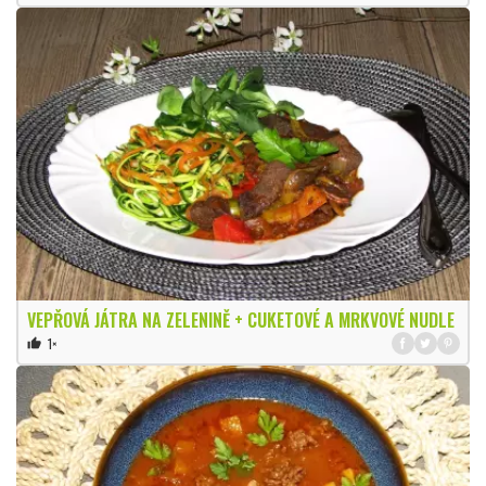
VEPŘOVÁ JÁTRA NA ZELENINĚ + CUKETOVÉ A MRKVOVÉ NUDLE
1×
thumb_up