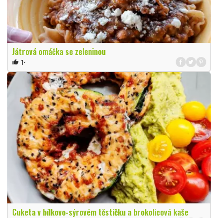
Játrová omáčka se zeleninou
1×
thumb_up
Cuketa v bílkovo-sýrovém těstíčku a brokolicová kaše