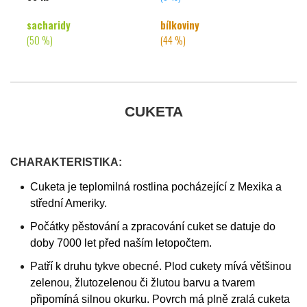
sacharidy
bílkoviny
(50 %)
(44 %)
CUKETA
CHARAKTERISTIKA:
Cuketa je teplomilná rostlina pocházející z Mexika a
střední Ameriky.
Počátky pěstování a zpracování cuket se datuje do
doby 7000 let před naším letopočtem.
Patří k druhu tykve obecné. Plod cukety mívá většinou
zelenou, žlutozelenou či žlutou barvu a tvarem
připomíná silnou okurku. Povrch má plně zralá cuketa