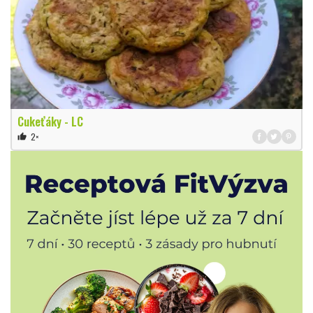
Cukeťáky - LC
2×
thumb_up