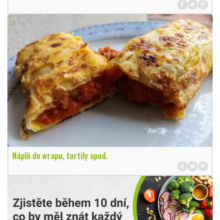
Náplň do wrapu, tortily apod.