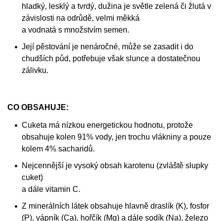
hladký, lesklý a tvrdý, dužina je světle zelená či žlutá v
závislosti na odrůdě, velmi měkká
a vodnatá s množstvím semen.
Její pěstování je nenáročné, může se zasadit i do
chudších půd, potřebuje však slunce a dostatečnou
zálivku.
CO OBSAHUJE:
Cuketa má nízkou energetickou hodnotu, protože
obsahuje kolen 91% vody, jen trochu vlákniny a pouze
kolem 4% sacharidů.
Nejcennější je vysoký obsah karotenu (zvláště slupky
cuket)
a dále vitamin C.
Z minerálních látek obsahuje hlavně draslík (K), fosfor
(P), vápník (Ca), hořčík (Mg) a dále sodík (Na), železo