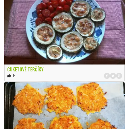
CUKETOVÉ TERČÍKY
1×
thumb_up