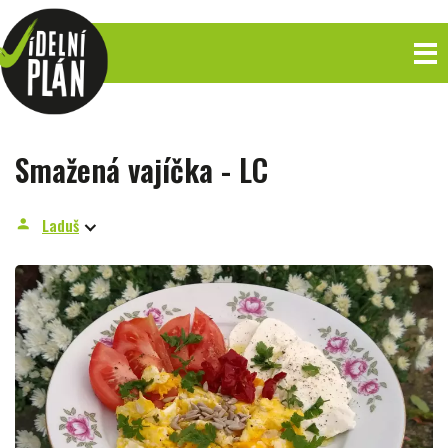
Smažená vajíčka - LC
Laduš
person