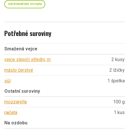
záchranářské recepty
Potřebné suroviny
Smažená vejce
vejce slepičí střední, m
2 kusy
máslo čerstvé
2 lžičky
sůl
1 špetka
Ostatní suroviny
mozzarella
100 g
rajčata
1 kus
Na ozdobu