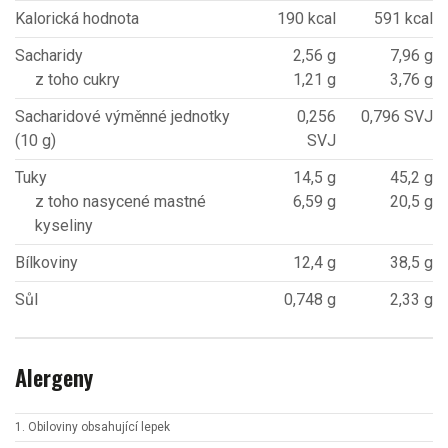
Kalorická hodnota
190 kcal
591 kcal
Sacharidy
2,56 g
7,96 g
z toho cukry
1,21 g
3,76 g
Sacharidové výměnné jednotky
0,256
0,796 SVJ
(10 g)
SVJ
Tuky
14,5 g
45,2 g
z toho nasycené mastné
6,59 g
20,5 g
kyseliny
Bílkoviny
12,4 g
38,5 g
Sůl
0,748 g
2,33 g
Alergeny
1. Obiloviny obsahující lepek