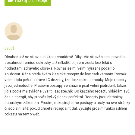
Laduš
Dlouhodobě se stravuji nízkosacharidově. Díky této stravě se mi povedlo
dosáhnout remise cukrovky. Již několik let jsem zcela bez léků s
hodnotami zdravého člověka. Rovněž se mi velmi výrazně podařilo
zhubnout. Ráda předělávám klasické recepty do low carb varianty. Rovněž
velmi ráda peču i zdravé LC dezerty, tzn. bez cukru a mouky. Moje recepty
jsou jednoduché. Pracovní postupy se snažím psát velmi podrobně, takže
jídla podle mě zvládne uvařit i začátečník. Do každého receptu vkládám svůj
čas a energii, aby pro vás byl výsledek perfektní. Recepty jsou chráněny
autorským zákonem. Prosím, nekopírujte mé postupy a texty na své stránky
či sociální sítě; pokud chcete recept šířit dál, využijte prosím funkci sdílení
odkazu na tento web.