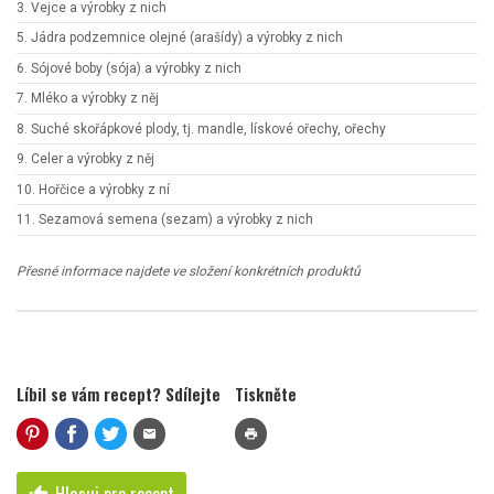
3. Vejce a výrobky z nich
5. Jádra podzemnice olejné (arašídy) a výrobky z nich
6. Sójové boby (sója) a výrobky z nich
7. Mléko a výrobky z něj
8. Suché skořápkové plody, tj. mandle, lískové ořechy, ořechy
9. Celer a výrobky z něj
10. Hořčice a výrobky z ní
11. Sezamová semena (sezam) a výrobky z nich
Přesné informace najdete ve složení konkrétních produktů
Líbil se vám recept? Sdílejte
Tiskněte
mail
print
Hlasuj pro recept
thumb_up