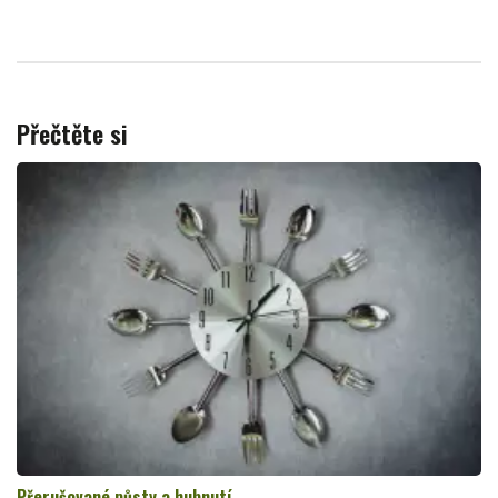
Přečtěte si
Přerušované půsty a hubnutí