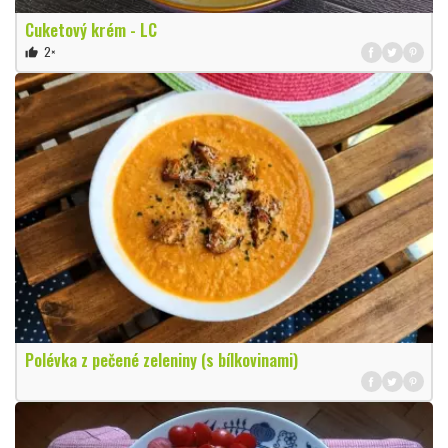
Cuketový krém - LC
2×
thumb_up
Polévka z pečené zeleniny (s bílkovinami)