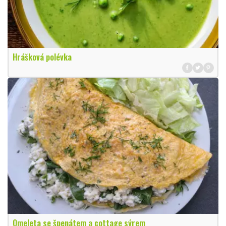
Hrášková polévka
Omeleta se špenátem a cottage sýrem