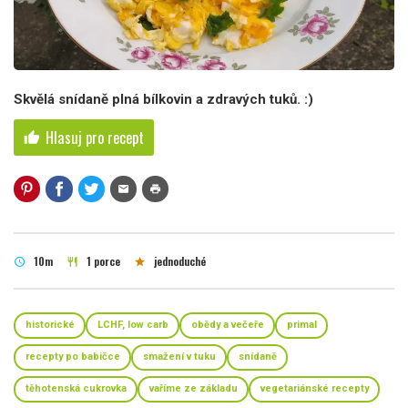
Skvělá snídaně plná bílkovin a zdravých tuků. :)
Hlasuj pro recept
thumb_up
mail
print
10m
1 porce
jednoduché
schedule
restaurant
star
historické
LCHF, low carb
obědy a večeře
primal
recepty po babičce
smažení v tuku
snídaně
těhotenská cukrovka
vaříme ze základu
vegetariánské recepty