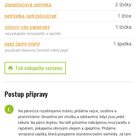
slunečnicová semínka
2 lžičky
petrželka, petrželová nať
1 lžíce
olivový olej panenský
1 lžička
na pokapání mozzarelly a rajčete
pepř černý mletý
1 špetka
používám barevný čerstvě mletý pepř
Tisk nákupního seznamu
print
Postup přípravy
Na pánvičce rozehřejeme máslo, přidáme vejce, osolíme a
promícháme. Smažíme jen chvilku a odstavíme, když jsou ještě
tekutá. Na pánvi dojdou. Na talíř položíme nakrájenou mozzarellu s
rajčetem, pokapeme olivovým olejem a opepříme. Přidáme
smažená vajíčka, která posypeme slunečnicovými semínky. Já tam