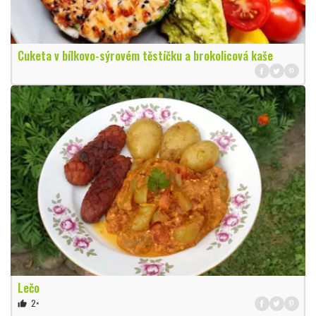
Cuketa v bílkovo-sýrovém těstíčku a brokolicová kaše
Lečo
2×
thumb_up