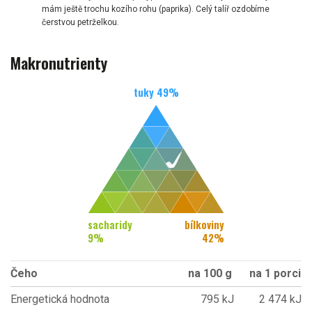
mám ještě trochu kozího rohu (paprika). Celý talíř ozdobíme
čerstvou petrželkou.
Makronutrienty
tuky
49
%
sacharidy
bílkoviny
9
%
42
%
Čeho
na 100 g
na 1 porci
Energetická hodnota
795 kJ
2 474 kJ