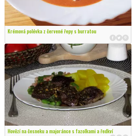
Krémová polévka z červené řepy s burratou
Hovězí na česneku a majoránce s fazolkami a ředkví