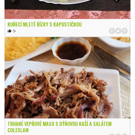
KUŘECÍ MLETÉ ŘÍZKY S KAPUSTIČKOU
1×
thumb_up
TRHANÉ VEPŘOVÉ MASO S DÝŇOVOU KAŠÍ A SALÁTEM
COLESLAW