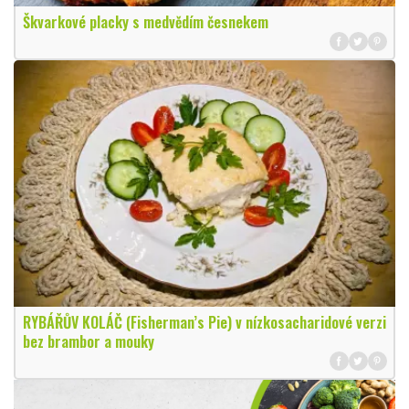
Škvarkové placky s medvědím česnekem
RYBÁŘŮV KOLÁČ (Fisherman’s Pie) v nízkosacharidové verzi
bez brambor a mouky