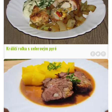
Králičí rolka s celerovým pyré