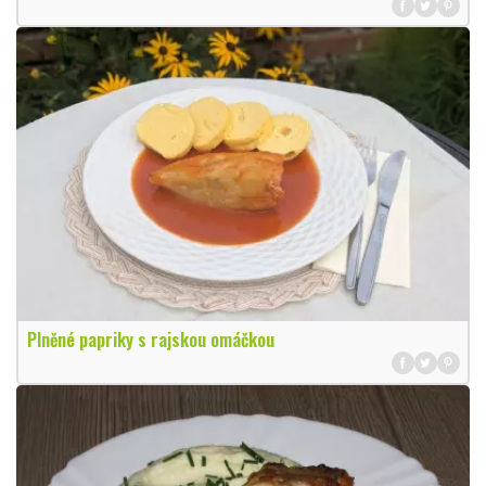
Plněné papriky s rajskou omáčkou