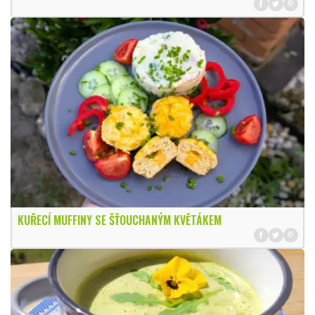
KUŘECÍ MUFFINY SE ŠŤOUCHANÝM KVĚTÁKEM