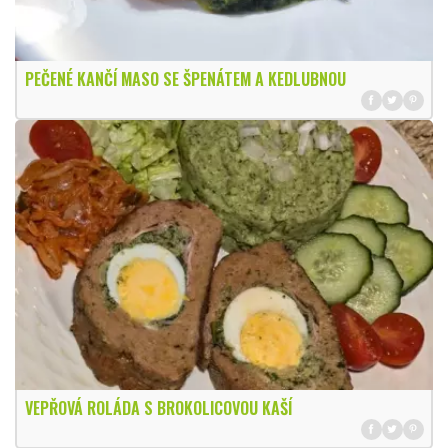
PEČENÉ KANČÍ MASO SE ŠPENÁTEM A KEDLUBNOU
VEPŘOVÁ ROLÁDA S BROKOLICOVOU KAŠÍ