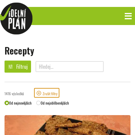
Recepty
Filtruj
tune
search
highlight_off
1416
výsledků
Zrušit filtry
Od nejnovějších
Od nejoblíbenějších