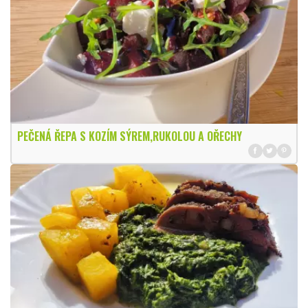
PEČENÁ ŘEPA S KOZÍM SÝREM,RUKOLOU A OŘECHY