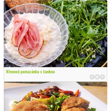
Křenová pomazánka s šunkou