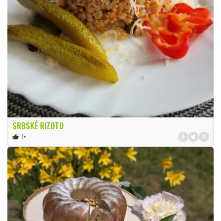
SRBSKÉ RIZOTO
1×
thumb_up