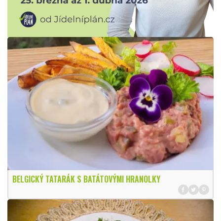
BELGICKÝ TATARÁK S BATÁTOVÝMI HRANOLKY