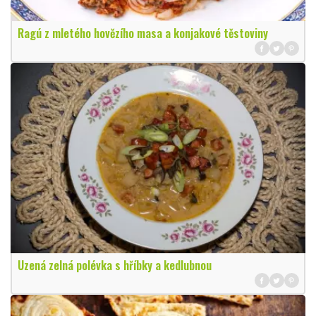
Ragú z mletého hovězího masa a konjakové těstoviny
Uzená zelná polévka s hříbky a kedlubnou