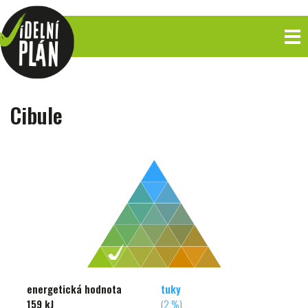
Cibule
energetická hodnota
tuky
159 kJ
(2 %)