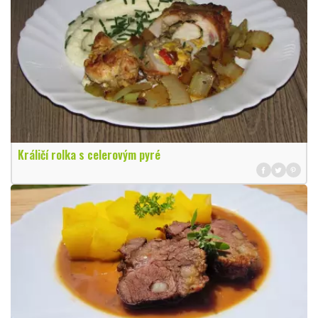
Králičí rolka s celerovým pyré