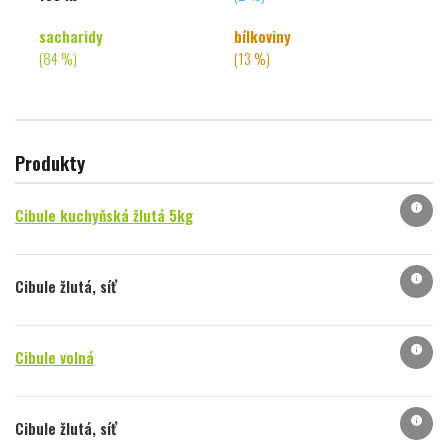
sacharidy
bílkoviny
(84 %)
(13 %)
Produkty
info
Cibule kuchyňská žlutá 5kg
info
Cibule žlutá, síť
info
Cibule volná
info
Cibule žlutá, síť