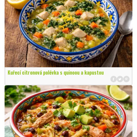
Kuřecí citronová polévka s quinoou a kapustou