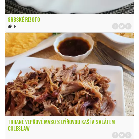
SRBSKÉ RIZOTO
1×
thumb_up
TRHANÉ VEPŘOVÉ MASO S DÝŇOVOU KAŠÍ A SALÁTEM
COLESLAW