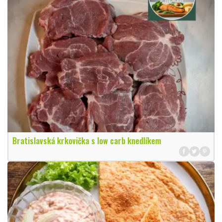
Bratislavská krkovička s low carb knedlíkem