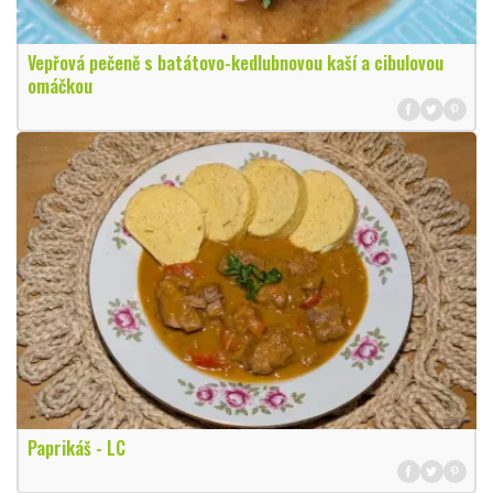
Vepřová pečeně s batátovo-kedlubnovou kaší a cibulovou
omáčkou
Paprikáš - LC