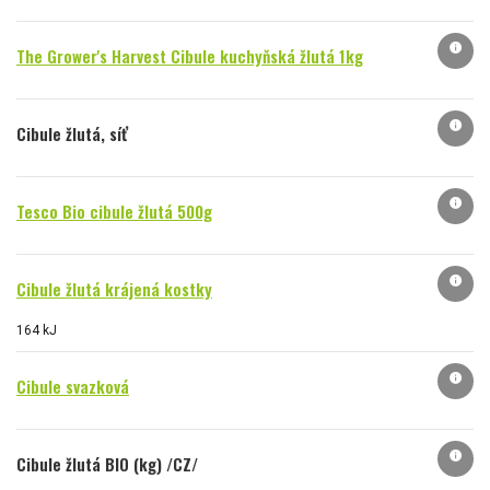
info
The Grower's Harvest Cibule kuchyňská žlutá 1kg
info
Cibule žlutá, síť
info
Tesco Bio cibule žlutá 500g
info
Cibule žlutá krájená kostky
164 kJ
info
Cibule svazková
info
Cibule žlutá BIO (kg) /CZ/