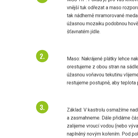
vnější tuk odřezat a maso rozporc
tak nádherně mramorované medail
úžasnou mozaiku podobnou hovězí
šťavnatém jídle.
Maso: Nakrájené plátky lehce na
orestujeme z obou stran na sádle.
úžasnou voňavou tekutinu vlijem
restujeme postupně, aby teplota 
Základ: V kastrolu osmažíme nadr
a zasmahneme. Dále přidáme čás
zalijeme vroucí vodou (nebo výva
naplněný novým kořením. Pod po