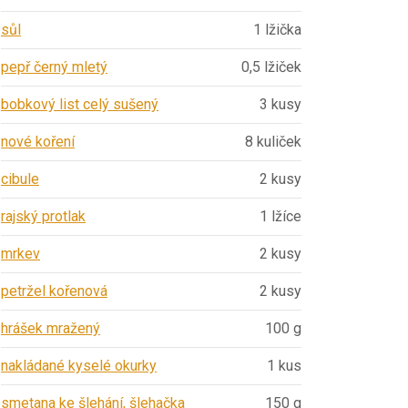
sůl
1 lžička
pepř černý mletý
0,5 lžiček
bobkový list celý sušený
3 kusy
nové koření
8 kuliček
cibule
2 kusy
rajský protlak
1 lžíce
mrkev
2 kusy
petržel kořenová
2 kusy
hrášek mražený
100 g
nakládané kyselé okurky
1 kus
smetana ke šlehání, šlehačka
150 g