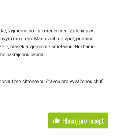
é, vyjmeme ho i s kořením ven. Zeleninový
čovým mixérem. Maso vrátíme zpět, přidáme
ržele, hrášek a zjemníme smetanou. Necháme
me nakrájenou okurku.
dochutíme citrónovou šťávou pro vyváženou chuť.
Hlasuj pro recept
thumb_up