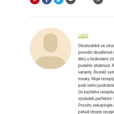
Laduš
Dlouhodobě se strav
povedlo dosáhnout r
léků s hodnotami zd
podařilo zhubnout. 
varianty. Rovněž vel
mouky. Moje recepty
psát velmi podrobně,
Do každého receptu 
výsledek perfektní.
Prosím, nekopírujte 
pokud chcete recept 