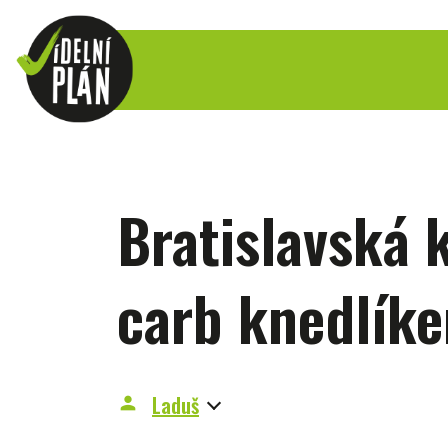
Bratislavská 
carb knedlík
Laduš
person