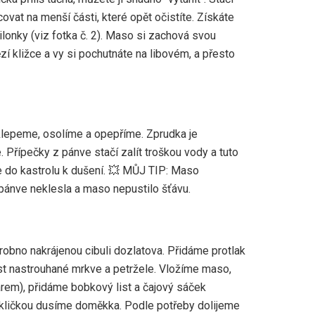
ovat na menší části, které opět očistíte. Získáte
onky (viz fotka č. 2). Maso si zachová svou
 kližce a vy si pochutnáte na libovém, a přesto
klepeme, osolíme a opepříme. Zprudka je
 Přípečky z pánve stačí zalít troškou vody a tuto
e do kastrolu k dušení. 💥 MŮJ TIP: Maso
pánve neklesla a maso nepustilo šťávu.
obno nakrájenou cibuli dozlatova. Přidáme protlak
t nastrouhané mrkve a petržele. Vložíme maso,
rem), přidáme bobkový list a čajový sáček
kličkou dusíme doměkka. Podle potřeby dolijeme