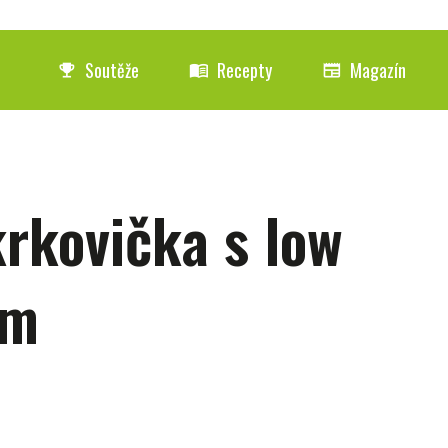
Soutěže
Recepty
Magazín
emoji_events
menu_book
newspaper
krkovička s low
em