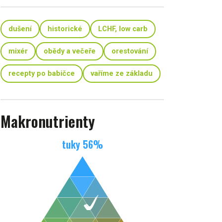
dušení
historické
LCHF, low carb
mixér
obědy a večeře
orestování
recepty po babičce
vaříme ze základu
Makronutrienty
tuky
56
%