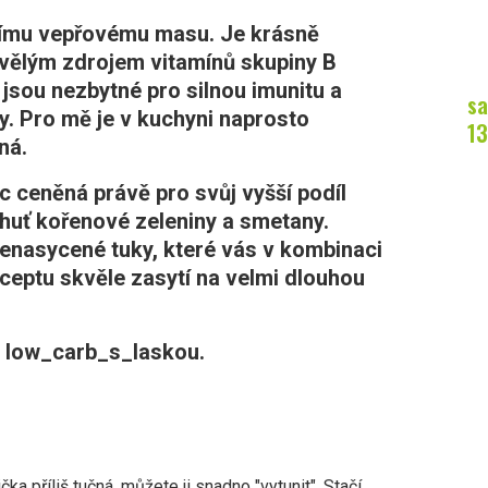
jšímu vepřovému masu. Je krásně
kvělým zdrojem vitamínů skupiny B
 jsou nezbytné pro silnou imunitu a
sa
. Pro mě je v kuchyni naprosto
13
ná.
c ceněná právě pro svůj vyšší podíl
huť kořenové zeleniny a smetany.
nasycené tuky, které vás v kombinaci
ceptu skvěle zasytí na velmi dlouhou
na low_carb_s_laskou.
a příliš tučná, můžete ji snadno "vytunit". Stačí