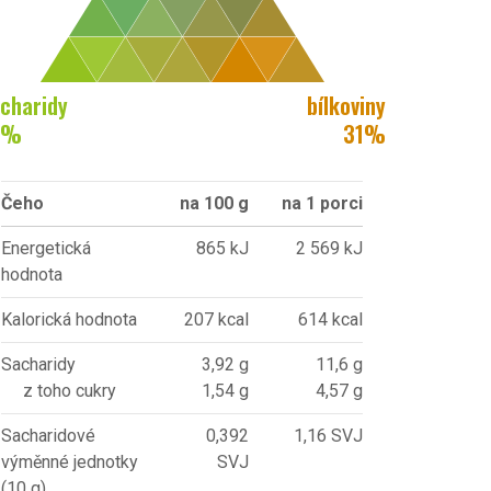
charidy
bílkoviny
%
31
%
Čeho
na 100 g
na 1 porci
Energetická
865 kJ
2 569 kJ
hodnota
Kalorická hodnota
207 kcal
614 kcal
Sacharidy
3,92 g
11,6 g
z toho cukry
1,54 g
4,57 g
Sacharidové
0,392
1,16 SVJ
výměnné jednotky
SVJ
(10 g)