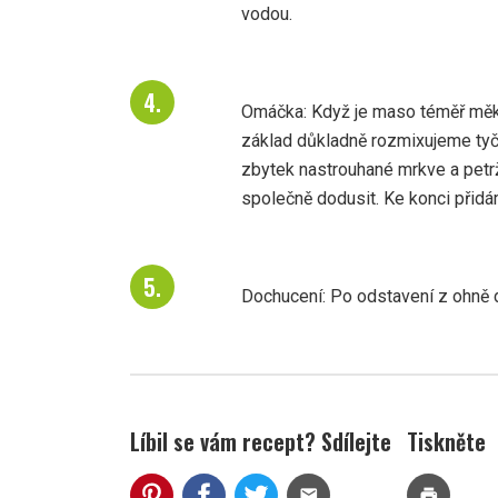
vodou.
Omáčka: Když je maso téměř měkk
základ důkladně rozmixujeme ty
zbytek nastrouhané mrkve a pet
společně dodusit. Ke konci přidá
Dochucení: Po odstavení z ohně 
Líbil se vám recept? Sdílejte
Tiskněte
mail
print