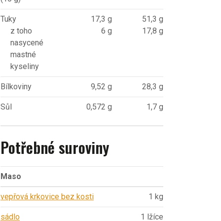
Tuky
17,3 g
51,3 g
z toho
6 g
17,8 g
nasycené
mastné
kyseliny
Bílkoviny
9,52 g
28,3 g
Sůl
0,572 g
1,7 g
Potřebné suroviny
Maso
vepřová krkovice bez kosti
1 kg
sádlo
1 lžíce