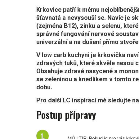
Krkovice patří k mému nejoblíbeně
šťavnatá a nevysouší se. Navíc je s
(zejména B12), zinku a selenu, které
správné fungování nervové soustavy
univerzální a na dušení přímo stvoře
V low carb kuchyni je krkovička naví
zdravých tuků, které skvěle nesou c
Obsahuje zdravé nasycené a monone
se zeleninou a knedlíkem v tomto re
dobu.
Pro další LC inspiraci mě sledujte 
Postup přípravy
MŮJ TIP: Pokud je pro vás krkovičk