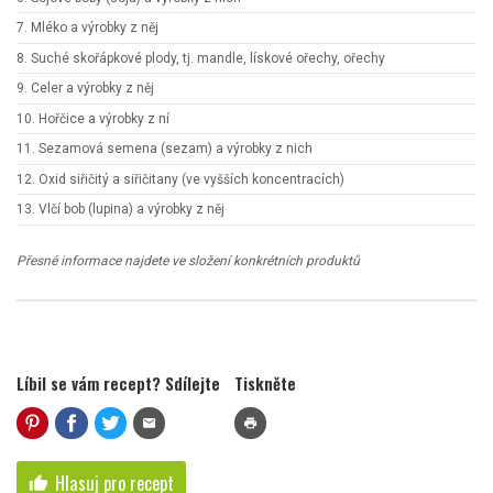
7. Mléko a výrobky z něj
8. Suché skořápkové plody, tj. mandle, lískové ořechy, ořechy
9. Celer a výrobky z něj
10. Hořčice a výrobky z ní
11. Sezamová semena (sezam) a výrobky z nich
12. Oxid siřičitý a siřičitany (ve vyšších koncentracích)
13. Vlčí bob (lupina) a výrobky z něj
Přesné informace najdete ve složení konkrétních produktů
Líbil se vám recept? Sdílejte
Tiskněte
mail
print
Hlasuj pro recept
thumb_up