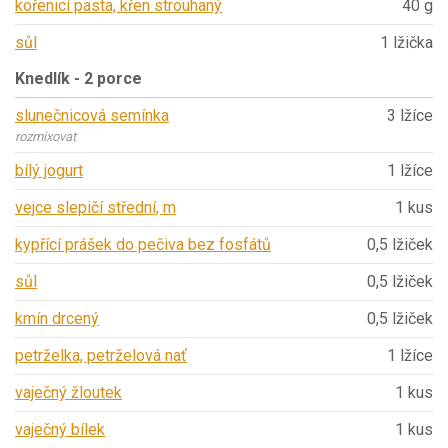
kořenicí pasta, křen strouhaný
40 g
sůl
1 lžička
Knedlík - 2 porce
slunečnicová semínka
3 lžíce
rozmixovat
bílý jogurt
1 lžíce
vejce slepičí střední, m
1 kus
kypřící prášek do pečiva bez fosfátů
0,5 lžiček
sůl
0,5 lžiček
kmín drcený
0,5 lžiček
petrželka, petrželová nať
1 lžíce
vaječný žloutek
1 kus
vaječný bílek
1 kus