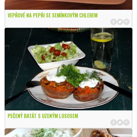
VEPŘOVÉ NA PEPŘI SE SEMÍNKOVÝM CHLEBEM
PEČENÝ BATÁT S UZENÝM LOSOSEM