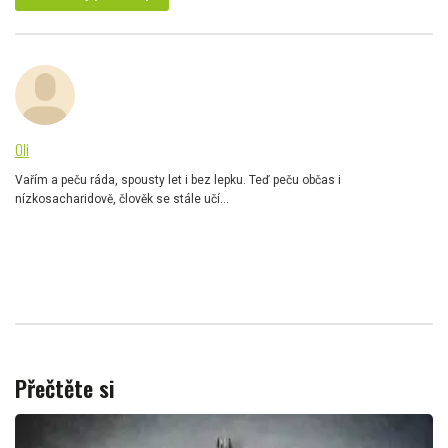
Oli
Vařím a peču ráda, spousty let i bez lepku. Teď peču občas i
nízkosacharidově, člověk se stále učí...
Přečtěte si