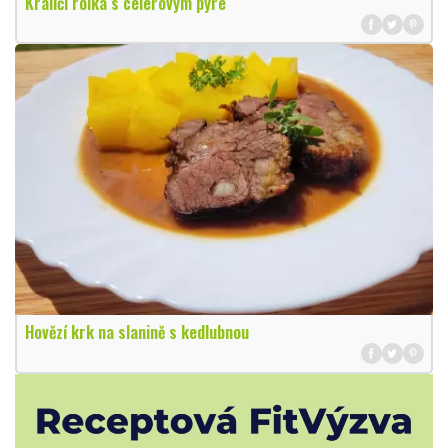
Králičí rolka s celerovým pyré
Hovězí krk na slanině s kedlubnou