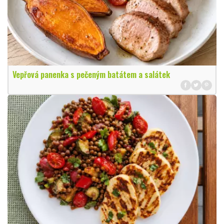
Vepřová panenka s pečeným batátem a salátek