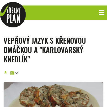
VEPŘOVÝ JAZYK S KŘENOVOU
OMÁČKOU A "KARLOVARSKÝ
KNEDLÍK"
Oli
person