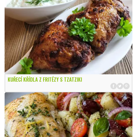
KUŘECÍ KŘÍDLA Z FRITÉZY S TZATZIKI