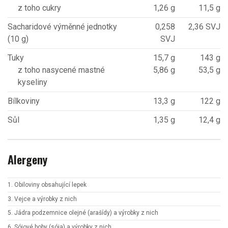
z toho cukry
1,26 g
11,5 g
Sacharidové výměnné jednotky
0,258
2,36 SVJ
(10 g)
SVJ
Tuky
15,7 g
143 g
z toho nasycené mastné
5,86 g
53,5 g
kyseliny
Bílkoviny
13,3 g
122 g
Sůl
1,35 g
12,4 g
Alergeny
1. Obiloviny obsahující lepek
3. Vejce a výrobky z nich
5. Jádra podzemnice olejné (arašídy) a výrobky z nich
6. Sójové boby (sója) a výrobky z nich