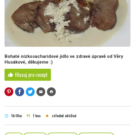
Bohaté nízkosacharidové jídlo ve zdravé úpravě od Věry
Husákové, děkujeme :)
Hlasuj pro recept
thumb_up
mail
print
1h:10m
1 kus
středně obtížné
schedule
restaurant
star