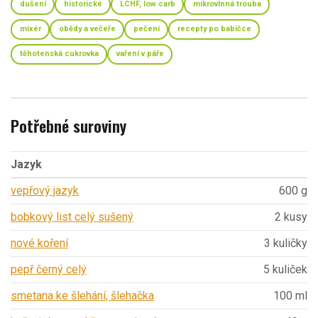
dušení
historické
LCHF, low carb
mikrovlnná trouba
mixér
obědy a večeře
pečení
recepty po babičce
těhotenská cukrovka
vaření v páře
Potřebné suroviny
Jazyk
vepřový jazyk
600 g
bobkový list celý sušený
2 kusy
nové koření
3 kuličky
pepř černý celý
5 kuliček
smetana ke šlehání, šlehačka
100 ml