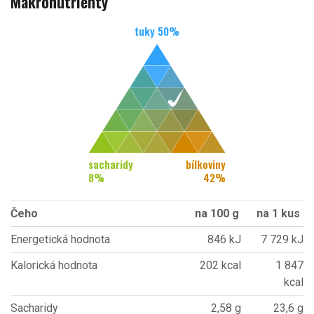
Makronutrienty
tuky
50
%
sacharidy
bílkoviny
8
%
42
%
Čeho
na 100 g
na 1 kus
Energetická hodnota
846 kJ
7 729 kJ
Kalorická hodnota
202 kcal
1 847
kcal
Sacharidy
2,58 g
23,6 g