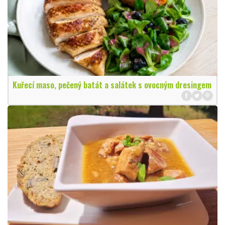
Kuřecí maso, pečený batát a salátek s ovocným dresingem