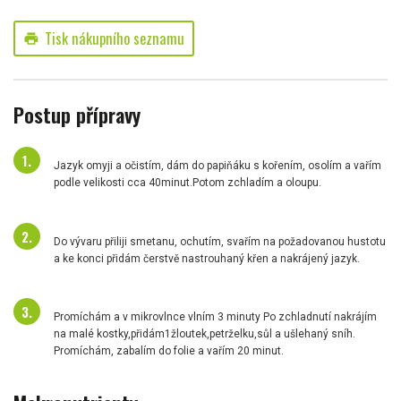
Tisk nákupního seznamu
print
Postup přípravy
Jazyk omyji a očistím, dám do papiňáku s kořením, osolím a vařím
podle velikosti cca 40minut.Potom zchladím a oloupu.
Do vývaru přiliji smetanu, ochutím, svařím na požadovanou hustotu
a ke konci přidám čerstvě nastrouhaný křen a nakrájený jazyk.
Promíchám a v mikrovlnce vlním 3 minuty Po zchladnutí nakrájím
na malé kostky,přidám1žloutek,petrželku,sůl a ušlehaný sníh.
Promíchám, zabalím do folie a vařím 20 minut.