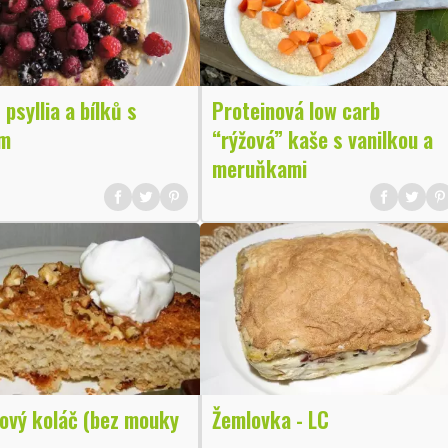
 psyllia a bílků s
Proteinová low carb
m
“rýžová” kaše s vanilkou a
meruňkami
ový koláč (bez mouky
Žemlovka - LC