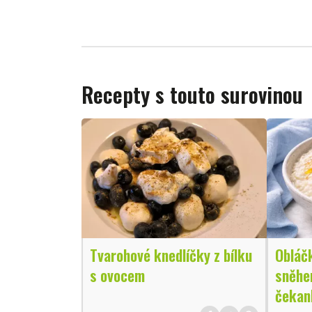
Recepty s touto surovinou
Tvarohové knedlíčky z bílku
Obláč
s ovocem
sněhe
čekan