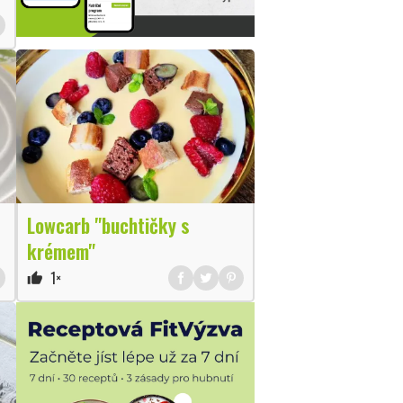
Lowcarb "buchtičky s
krémem"
1×
thumb_up