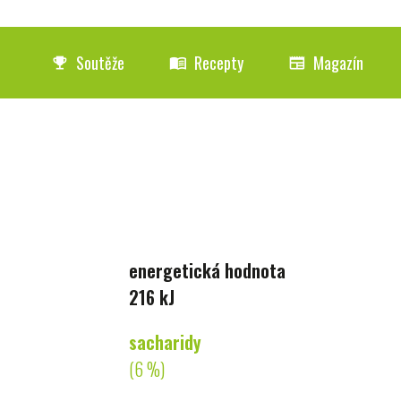
Soutěže
Recepty
Magazín
emoji_events
menu_book
newspaper
energetická hodnota
216 kJ
sacharidy
(6 %)