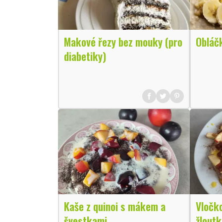
Makové řezy bez mouky (pro
Obláčk
diabetiky)
Kaše z quinoi s mákem a
Vločk
švestkami
žlout