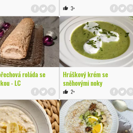
3×
thumb_up
ořechová roláda se
Hráškový krém se
kou - LC
sněhovými noky
2×
thumb_up