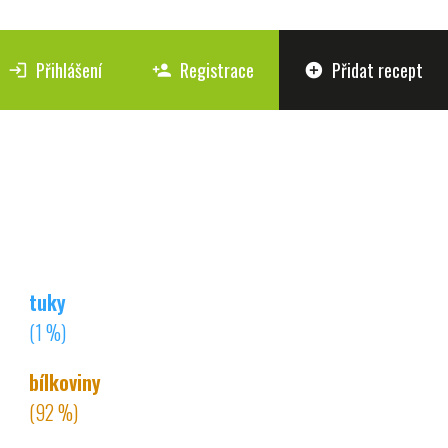
Přihlášení
Registrace
Přidat recept
login
person_add
add_circle
tuky
(1 %)
bílkoviny
(92 %)