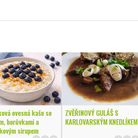
ková ovesná kaše se
ZVĚŘINOVÝ GULÁŠ S
m, borůvkami a
KARLOVARSKÝM KNEDLÍKEM
kovým sirupem