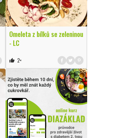
Omeleta z bílků se zeleninou
- LC
2×
thumb_up