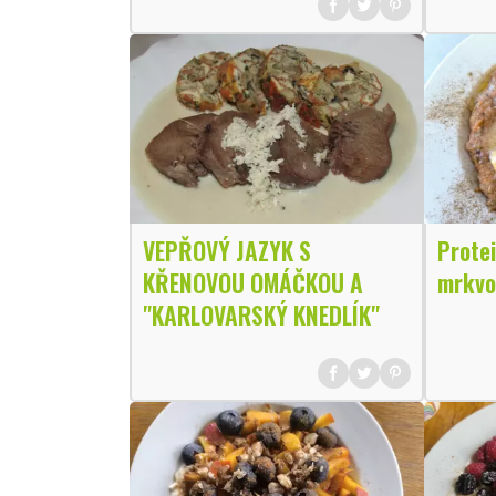
VEPŘOVÝ JAZYK S
Protei
KŘENOVOU OMÁČKOU A
mrkvo
"KARLOVARSKÝ KNEDLÍK"