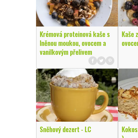
Krémová proteinová kaše s
Kaše z
lněnou moukou, ovocem a
ovoce
vanilkovým přelivem
Sněhový dezert - LC
Kokos
)