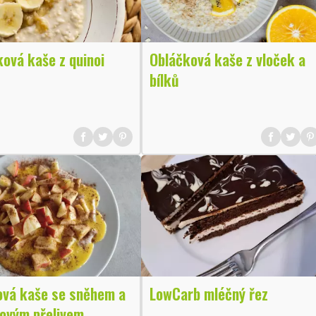
ová kaše z quinoi
Obláčková kaše z vloček a
bílků
ová kaše se sněhem a
LowCarb mléčný řez
kovým přelivem