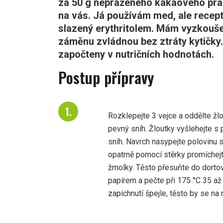
za 50 g nepraženého kakaového prášk
na vás. Já používám med, ale recep
slazený erythritolem. Mám vyzkoušen
záměnu zvládnou bez ztráty kytičky
započteny v nutričních hodnotách.
Postup přípravy
Rozklepejte 3 vejce a oddělte žlo
pevný sníh. Žloutky vyšlehejte s p
sníh. Navrch nasypejte polovinu
opatrně pomocí stěrky promíchejte
žmolky. Těsto přesuňte do dorto
papírem a pečte při 175 °C 35 a
zapíchnutí špejle, těsto by se na 