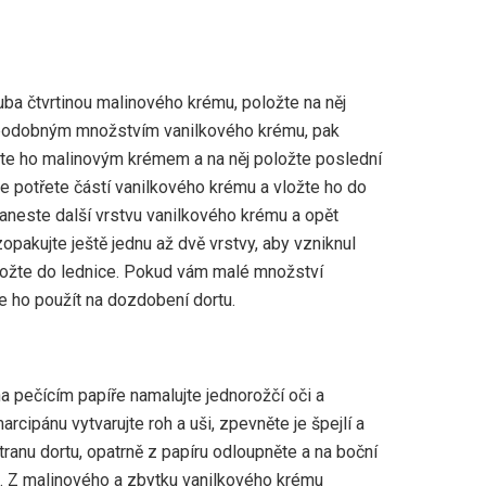
uba čtvrtinou malinového krému, položte na něj
o podobným množstvím vanilkového krému, pak
třete ho malinovým krémem a na něj položte poslední
ce potřete částí vanilkového krému a vložte ho do
aneste další vrstvu vanilkového krému a opět
zopakujte ještě jednu až dvě vrstvy, aby vzniknul
ložte do lednice. Pokud vám malé množství
 ho použít na dozdobení dortu.
 pečícím papíře namalujte jednorožčí oči a
arcipánu vytvarujte roh a uši, zpevněte je špejlí a
stranu dortu, opatrně z papíru odloupněte a na boční
či. Z malinového a zbytku vanilkového krému