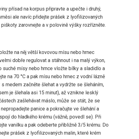
y přísad na korpus připravte a upečte i druhý,
měsi ale navíc přidejte prášek z lyofilizovaných
piškoty zarovnejte a v polovině výšky rozřízněte.
položte na něj větší kovovou mísu nebo hrnec
velmi dobře regulovat a stáhnout i na malý výkon,
 suché mísy nebo hrnce vložte bílky a sladidlo a
jte na 70 °C a pak mísu nebo hrnec z vodní lázně
ky s medem začněte šlehat a vydržte se šleháním,
em je šlehala asi 15 minut), až vznikne lesklý
částech zašlehávat máslo, může se stát, že se
e nepropadejte panice a pokračujte ve šlehání a
spojí do hladkého krému (vážně, povedl se). Při
jte vanilku a pak odeberte přibližně 3/5 krému. Do
jte prášek z lyofilizovaných malin, které krém