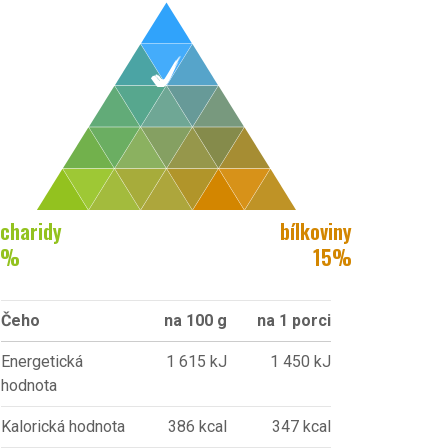
charidy
bílkoviny
%
15
%
Čeho
na 100 g
na 1 porci
Energetická
1 615 kJ
1 450 kJ
hodnota
Kalorická hodnota
386 kcal
347 kcal