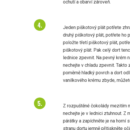
ochutí a obarví zároveň.
Jeden piškotový plát potřete zhr
druhý piškotový plát, potřete h
položte třetí piškotový plát, po
piškotový plát. Pak celý dort ten
lednice zpevnit. Na pevný krém n
nechejte v chladu zpevnit. Takto 
poměrně hladký povrch a dort od
vanilkového krému zbyde, můžete
Z rozpuštěné čokolády mezitím na
nechejte je v lednici ztuhnout. Z m
párátky a zapíchněte je na horní 
stranu dortu jemně přitiskněte o