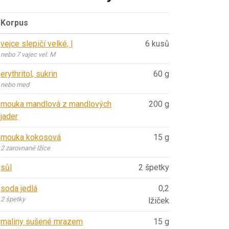
Korpus
vejce slepičí velké, l
6 kusů
nebo 7 vajec vel. M
erythritol, sukrin
60 g
nebo med
mouka mandlová z mandlových
200 g
jader
mouka kokosová
15 g
2 zarovnané lžíce
sůl
2 špetky
soda jedlá
0,2
2 špetky
lžiček
maliny sušené mrazem
15 g