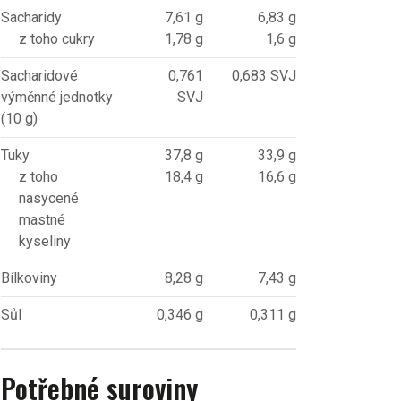
Sacharidy
7,61 g
6,83 g
z toho cukry
1,78 g
1,6 g
Sacharidové
0,761
0,683 SVJ
výměnné jednotky
SVJ
(10 g)
Tuky
37,8 g
33,9 g
z toho
18,4 g
16,6 g
nasycené
mastné
kyseliny
Bílkoviny
8,28 g
7,43 g
Sůl
0,346 g
0,311 g
Potřebné suroviny