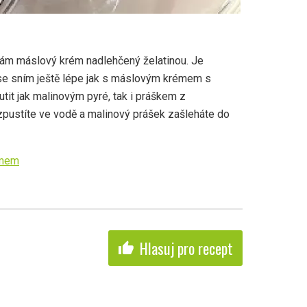
ívám máslový krém nadlehčený želatinou. Je
 se sním ještě lépe jak s máslovým krémem s
tit jak malinovým pyré, tak i práškem z
ozpustíte ve vodě a malinový prášek zašleháte do
émem
Hlasuj pro recept
thumb_up