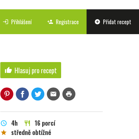
Přihlášení
Registrace
Přidat recept
login
person_add
add_circle
Hlasuj pro recept
thumb_up
mail
print
4h
16 porcí
schedule
restaurant
středně obtížné
star