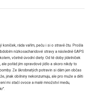
 koníček, ráda vařím, peču i si o stravě čtu. Prošla
obdobím nízkosacharidové stravy a následně GAPS
olem, včetně úvodní diety. Od té doby jídelníček
 ale pořád jím opravdové jídlo a skoro nikdy to
bomby. Ze škrobnatých potravin si dám jen občas
že, jinak obilniny nekonzumuju, ale pro muže a děti
zení mi stačí ovoce a malé množství medu,
r".