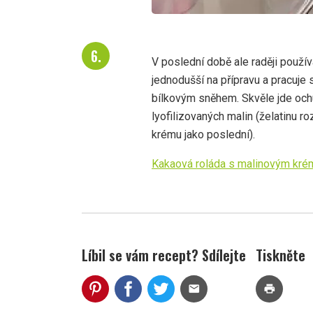
V poslední době ale raději použ
jednodušší na přípravu a pracuje
bílkovým sněhem. Skvěle jde ochu
lyofilizovaných malin (želatinu r
krému jako poslední).
Kakaová roláda s malinovým kr
Líbil se vám recept? Sdílejte
Tiskněte
mail
print