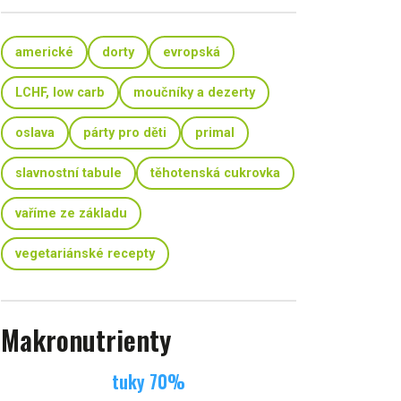
americké
dorty
evropská
LCHF, low carb
moučníky a dezerty
oslava
párty pro děti
primal
slavnostní tabule
těhotenská cukrovka
vaříme ze základu
vegetariánské recepty
Makronutrienty
tuky
70
%