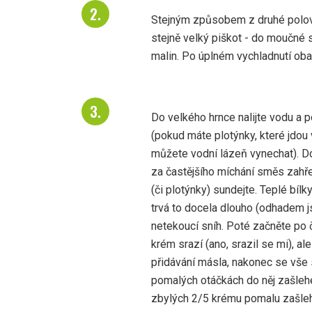
Stejným způsobem z druhé polovin
stejně velký piškot - do moučné s
malin. Po úplném vychladnutí oba 
Do velkého hrnce nalijte vodu a 
(pokud máte plotýnky, které jdou 
můžete vodní lázeň vynechat). Do
za častějšího míchání směs zahře
(či plotýnky) sundejte. Teplé bíl
trvá to docela dlouho (odhadem js
netekoucí sníh. Poté začněte po 
krém srazí (ano, srazil se mi), al
přidávání másla, nakonec se vše 
pomalých otáčkách do něj zašlehe
zbylých 2/5 krému pomalu zašlehe