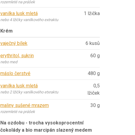
rozemleté na prášek
vanilka lusk mletá
1 lžička
nebo 4 lžičky vanilkového extraktu
Krém
vaječný bílek
6 kusů
erythritol, sukrin
60 g
nebo med
máslo čerstvé
480 g
vanilka lusk mletá
0,5
nebo 2 lžičky vanilkového etxraktu
lžiček
maliny sušené mrazem
30 g
rozemleté na prášek
Na ozdobu - trocha vysokoprocentní
čokolády a bio marcipán slazený medem