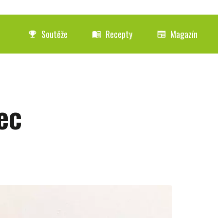
Soutěže
Recepty
Magazín
emoji_events
menu_book
newspaper
ec