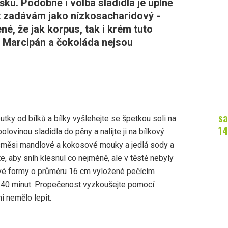
u. Podobně i volba sladidla je úplně
t zadávám jako nízkosacharidový -
é, že jak korpus, tak i krém tuto
. Marcipán a čokoláda nejsou
sa
utky od bílků a bílky vyšlehejte se špetkou soli na
14
olovinou sladidla do pěny a nalijte ji na bílkový
 směsi mandlové a kokosové mouky a jedlá sody a
, aby sníh klesnul co nejméně, ale v těstě nebyly
vé formy o průměru 16 cm vyložené pečícím
ž 40 minut. Propečenost vyzkoušejte pomocí
ni nemělo lepit.