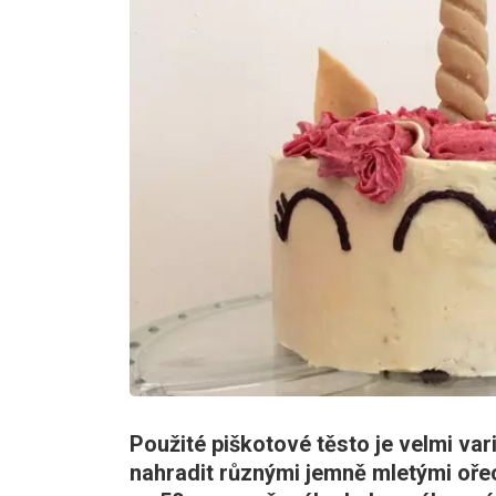
Použité piškotové těsto je velmi va
nahradit různými jemně mletými oře