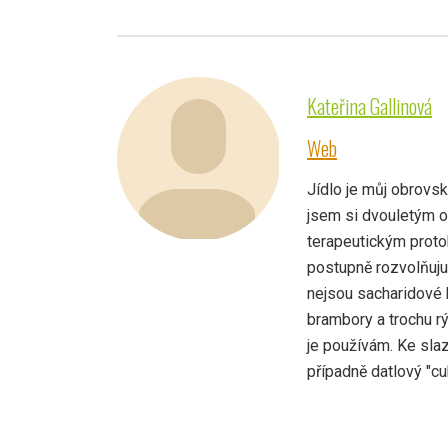
Kateřina Gallinová
Web
Jídlo je můj obrovský
jsem si dvouletým 
terapeutickým protok
postupně rozvolňuju,
nejsou sacharidové 
brambory a trochu rý
je používám. Ke sla
případně datlový "cuk