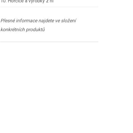
10. Hořčice a výrobky z ní
Přesné informace najdete ve složení
konkrétních produktů