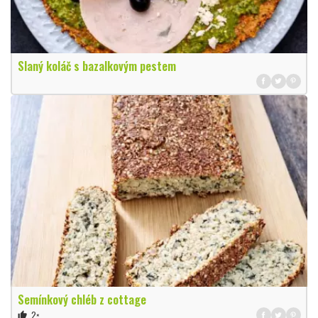
Slaný koláč s bazalkovým pestem
Semínkový chléb z cottage
2×
thumb_up