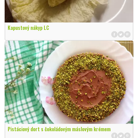
Kapustový nákyp LC
Pistáciový dort s čokoládovým máslovým krémem