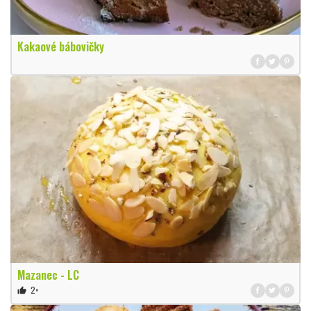
Kakaové bábovičky
Mazanec - LC
2×
thumb_up