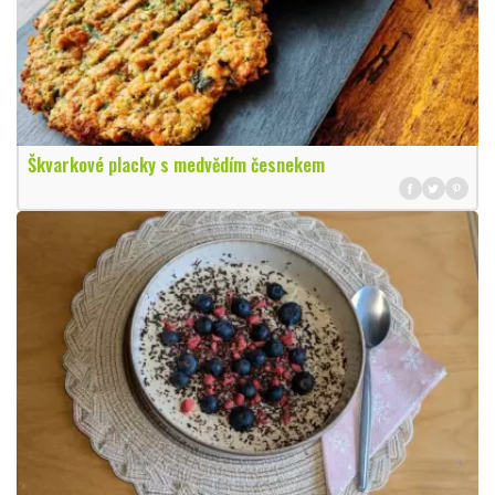
Škvarkové placky s medvědím česnekem