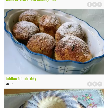
Jablkové buchtičky
1×
thumb_up