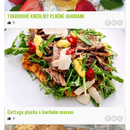
TVAROHOVÉ KNEDLÍKY PLNĚNÉ JAHODAMI
1×
thumb_up
Cottage placka s kachním masem
1×
thumb_up