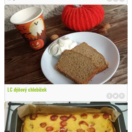
LC dýňový chlebíček