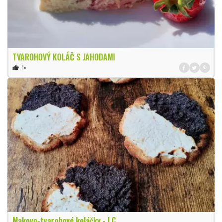
TVAROHOVÝ KOLÁČ S JAHODAMI
1×
thumb_up
Makovo-tvarohové koláčky - LC