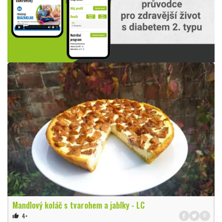
Mandlový koláč s tvarohem a jablky - LC
4×
thumb_up