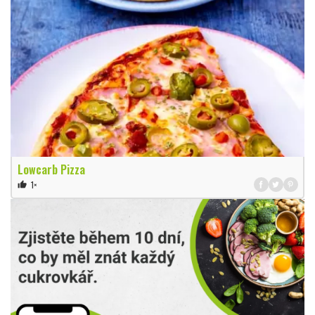
Lowcarb Pizza
1×
thumb_up