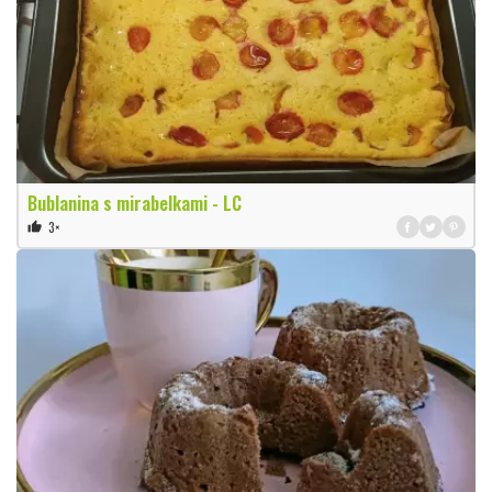
Bublanina s mirabelkami - LC
3×
thumb_up