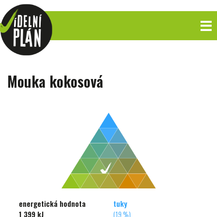
Mouka kokosová
energetická hodnota
tuky
1 399 kJ
(19 %)