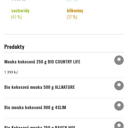
sacharidy
bílkoviny
(43 %)
(37 %)
Produkty
info
Mouka kokosová 250 g BIO COUNTRY LIFE
1 399 kJ
info
Bio kokosová mouka 500 g ALLNATURE
info
Bio mouka kokosová 900 g 4SLIM
info
Bio Kokosová mouka 250 g BAUCK HOF