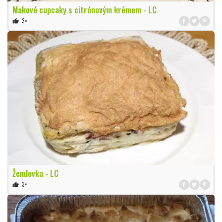
Makové cupcaky s citrónovým krémem - LC
3×
thumb_up
Žemlovka - LC
3×
thumb_up