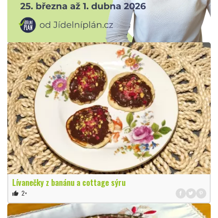
Lívanečky z banánu a cottage sýru
2×
thumb_up