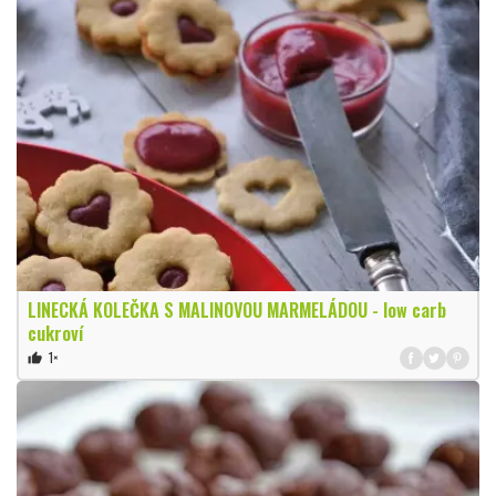
LINECKÁ KOLEČKA S MALINOVOU MARMELÁDOU - low carb
cukroví
1×
thumb_up