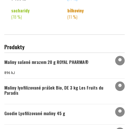
sacharidy
bílkoviny
(78 %)
(11 %)
Produkty
info
Maliny sušené mrazem 20 g ROYAL PHARMA®
896 kJ
info
Maliny lyofilizované prášek Bio, DE 3 kg Les Fruits du
Paradis
info
Goodie Lyofilizované maliny 45 g