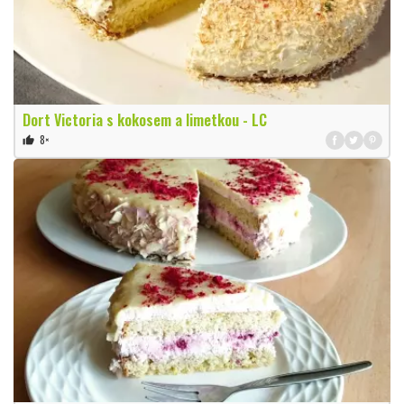
Dort Victoria s kokosem a limetkou - LC
8×
thumb_up