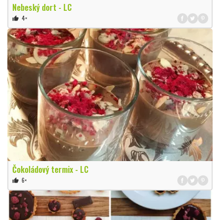
Nebeský dort - LC
4×
thumb_up
Čokoládový termix - LC
6×
thumb_up