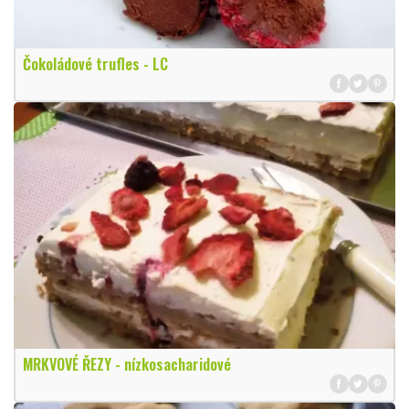
Čokoládové trufles - LC
MRKVOVÉ ŘEZY - nízkosacharidové