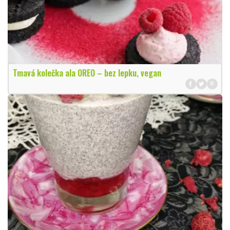
Tmavá kolečka ala OREO – bez lepku, vegan