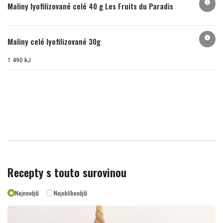
info
Maliny lyofilizované celé 40 g Les Fruits du Paradis
info
Maliny celé lyofilizované 30g
1 490 kJ
Recepty s touto surovinou
Nejnovější
Nejoblíbenější