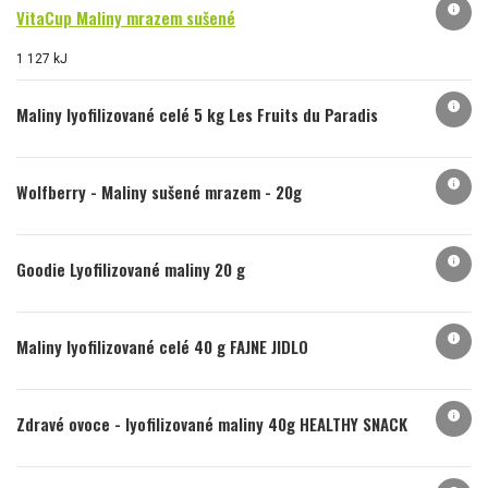
info
VitaCup Maliny mrazem sušené
1 127 kJ
info
Maliny lyofilizované celé 5 kg Les Fruits du Paradis
info
Wolfberry - Maliny sušené mrazem - 20g
info
Goodie Lyofilizované maliny 20 g
info
Maliny lyofilizované celé 40 g FAJNE JIDLO
info
Zdravé ovoce - lyofilizované maliny 40g HEALTHY SNACK