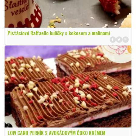
Pistáciové Raffaello kuličky s kokosem a malinami
LOW CARB PERNÍK S AVOKÁDOVÝM ČOKO KRÉMEM