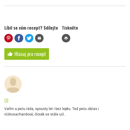
Líbil se vám recept? Sdílejte
Tiskněte
mail
print
Hlasuj pro recept
thumb_up
Oli
Vařím a peču ráda, spousty let i bez lepku. Teď peču občas i
nízkosacharidově, člověk se stále učí...