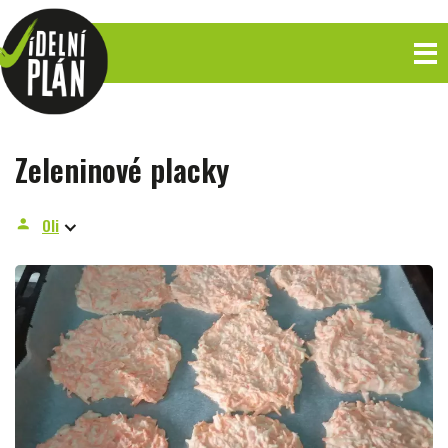
Zeleninové placky
Oli
person