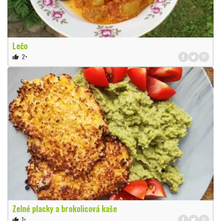
Lečo
2×
thumb_up
Zelné placky a brokolicová kaše
1×
thumb_up