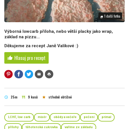
1 další fotka
photo_library
Výborná lowcarb příloha, nebo větší placky jako wrap,
základ na pizzu...
Děkujeme za recept Janě Valíkové :)
Hlasuj pro recept
thumb_up
mail
print
25m
9 kusů
středně obtížné
schedule
restaurant
star
LCHF, low carb
mixér
obědy a večeře
pečení
primal
přílohy
těhotenská cukrovka
vaříme ze základu