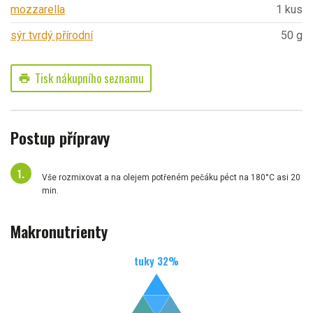
mozzarella
1 kus
sýr tvrdý přírodní
50 g
Tisk nákupního seznamu
print
Postup přípravy
Vše rozmixovat a na olejem potřeném pečáku péct na 180°C asi 20
min.
Makronutrienty
tuky
32
%