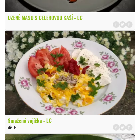
UZENÉ MASO S CELEROVOU KAŠÍ - LC
Smažená vajíčka - LC
1×
thumb_up