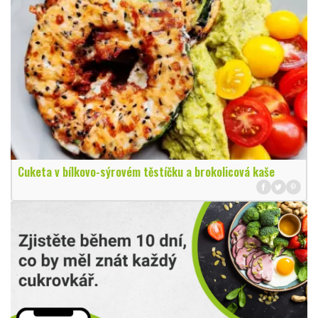
Cuketa v bílkovo-sýrovém těstíčku a brokolicová kaše