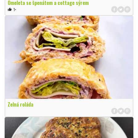
Omeleta se špenátem a cottage sýrem
1×
thumb_up
Zelná roláda