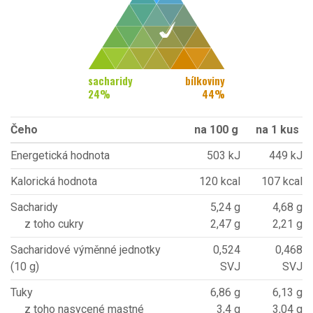
sacharidy
bílkoviny
24
%
44
%
Čeho
na 100 g
na 1 kus
Energetická hodnota
503 kJ
449 kJ
Kalorická hodnota
120 kcal
107 kcal
Sacharidy
5,24 g
4,68 g
z toho cukry
2,47 g
2,21 g
Sacharidové výměnné jednotky
0,524
0,468
(10 g)
SVJ
SVJ
Tuky
6,86 g
6,13 g
z toho nasycené mastné
3,4 g
3,04 g