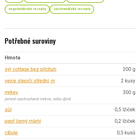
vegetariánské recepty
záchranářské recepty
Potřebné suroviny
Hmota
sýr cottage bez příchuti
200 g
vejce slepičí střední, m
2 kusy
mrkev
300 g
jemně nastrouhané mrkve, nebo dýně
sůl
0,5 lžiček
pepř černý mletý
0,2 lžiček
cibule
0,5 kusů