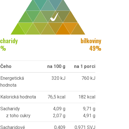
charidy
bílkoviny
7
%
49
%
Čeho
na 100 g
na 1 porci
Energetická
320 kJ
760 kJ
hodnota
Kalorická hodnota
76,5 kcal
182 kcal
Sacharidy
4,09 g
9,71 g
z toho cukry
2,07 g
4,91 g
Sacharidové
0,409
0,971 SVJ