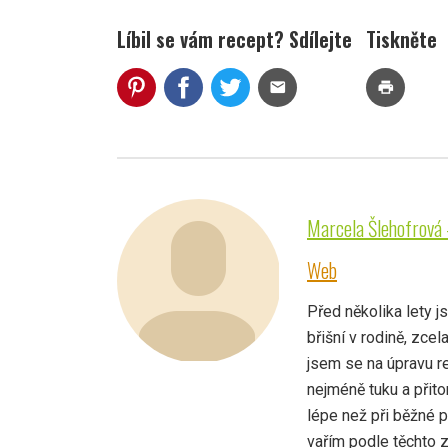
Líbil se vám recept? Sdílejte
Tiskněte
mail
print
Marcela Šlehofrová 
Web
Před několika lety 
břišní v rodině, zcel
jsem se na úpravu r
nejméně tuku a přit
lépe než při běžné p
vařím podle těchto zá