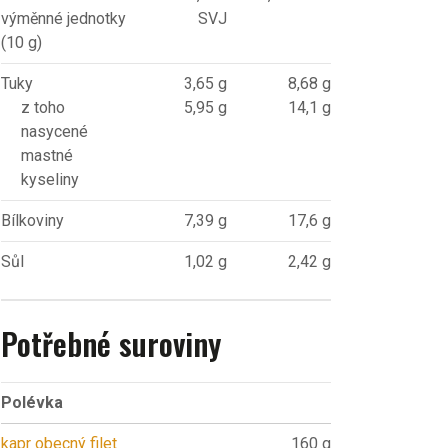
výměnné jednotky
SVJ
(10 g)
Tuky
3,65 g
8,68 g
z toho
5,95 g
14,1 g
nasycené
mastné
kyseliny
Bílkoviny
7,39 g
17,6 g
Sůl
1,02 g
2,42 g
Potřebné suroviny
Polévka
kapr obecný filet
160 g