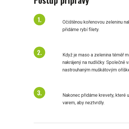
Očištěnou kořenovou zeleninu nak
přidáme rybí filety.
Když je maso a zelenina téměř m
nakrájený na nudličky. Společně v
nastrouhaným muškátovým oříške
Nakonec přidáme krevety, které už 
varem, aby neztvrdly.