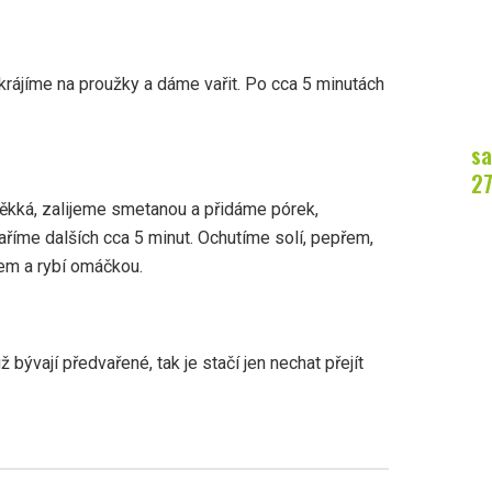
rájíme na proužky a dáme vařit. Po cca 5 minutách
sa
2
ěkká, zalijeme smetanou a přidáme pórek,
aříme dalších cca 5 minut. Ochutíme solí, pepřem,
m a rybí omáčkou.
bývají předvařené, tak je stačí jen nechat přejít