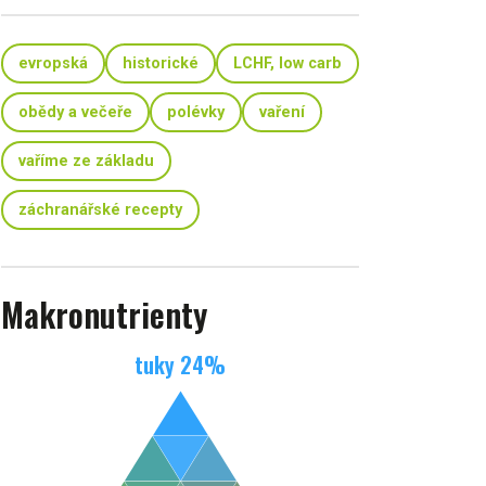
evropská
historické
LCHF, low carb
obědy a večeře
polévky
vaření
vaříme ze základu
záchranářské recepty
Makronutrienty
tuky
24
%