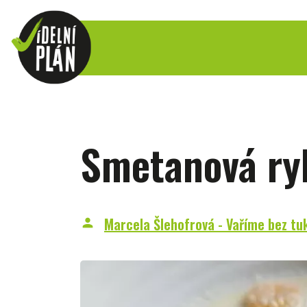
Smetanová ry
Marcela Šlehofrová - Vaříme bez tu
person