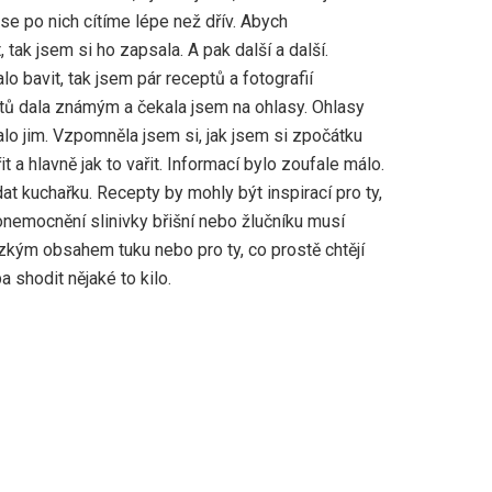
 se po nich cítíme lépe než dřív. Abych
tak jsem si ho zapsala. A pak další a další.
o bavit, tak jsem pár receptů a fotografií
eptů dala známým a čekala jsem na ohlasy. Ohlasy
nalo jim. Vzpomněla jsem si, jak jsem si zpočátku
t a hlavně jak to vařit. Informací bylo zoufale málo.
at kuchařku. Recepty by mohly být inspirací pro ty,
onemocnění slinivky břišní nebo žlučníku musí
ízkým obsahem tuku nebo pro ty, co prostě chtějí
ba shodit nějaké to kilo.