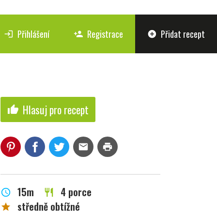
Přihlášení
Registrace
Přidat recept
login
person_add
add_circle
Hlasuj pro recept
thumb_up
mail
print
15m
4 porce
schedule
restaurant
středně obtížné
star