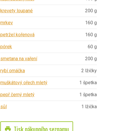
krevety loupané
200 g
mrkev
160 g
petržel kořenová
160 g
pórek
60 g
smetana na vaření
200 g
rybí omáčka
2 lžičky
muškátový ořech mletý
1 špetka
pepř černý mletý
1 špetka
sůl
1 lžička
Tisk nákupního seznamu
print