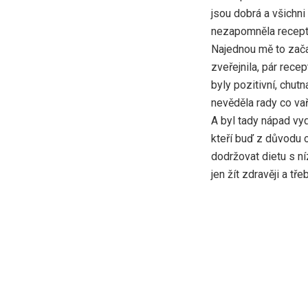
jsou dobrá a všichni
nezapomněla recept, 
Najednou mě to začal
zveřejnila, pár rec
byly pozitivní, chut
nevěděla rady co vaři
A byl tady nápad vyd
kteří buď z důvodu 
dodržovat dietu s n
jen žít zdravěji a tře