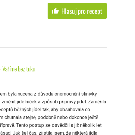
Hlasuj pro recept
thumb_up
- Vaříme bez tuku
jsem byla nucena z důvodu onemocnění slinivky
a změnit jídelníček a způsob přípravy jídel. Zaměřila
eceptů běžných jídel tak, aby obsahovala co
om chutnala stejně, podobně nebo dokonce ještě
řípravě. Tento postup se osvědčil a již několik let
sad. Jak šel čas, zjistila jsem, že některá jídla