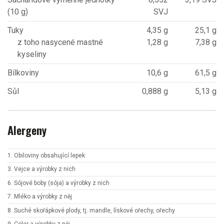
(10 g)
SVJ
Tuky
4,35 g
25,1 g
z toho nasycené mastné
1,28 g
7,38 g
kyseliny
Bílkoviny
10,6 g
61,5 g
Sůl
0,888 g
5,13 g
Alergeny
1. Obiloviny obsahující lepek
3. Vejce a výrobky z nich
6. Sójové boby (sója) a výrobky z nich
7. Mléko a výrobky z něj
8. Suché skořápkové plody, tj. mandle, lískové ořechy, ořechy