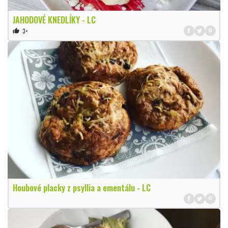
JAHODOVÉ KNEDLÍKY - LC
3×
thumb_up
Houbové placky z psyllia a ementálu - LC