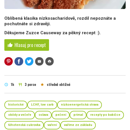
Oblíbená klasika nízkosacharidově, rozdíl nepoznáte a
pochutnáte si zdravěji.
Děkujeme Zuzce Causeway za pěkný recept :).
Hlasuj pro recept
thumb_up
mail
print
1h
3 porce
středně obtížné
schedule
restaurant
star
historické
LCHF, low carb
nízkoenergetická strava
obědy a večeře
oslava
pečení
primal
recepty po babičce
těhotenská cukrovka
vaření
vaříme ze základu