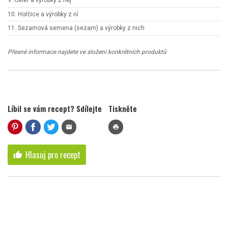
9. Celer a výrobky z něj
10. Hořčice a výrobky z ní
11. Sezamová semena (sezam) a výrobky z nich
Přesné informace najdete ve složení konkrétních produktů
Líbil se vám recept? Sdílejte
Tiskněte
mail
print
Hlasuj pro recept
thumb_up