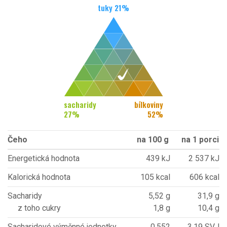
tuky
21
%
sacharidy
bílkoviny
27
%
52
%
Čeho
na 100 g
na 1 porci
Energetická hodnota
439 kJ
2 537 kJ
Kalorická hodnota
105 kcal
606 kcal
Sacharidy
5,52 g
31,9 g
z toho cukry
1,8 g
10,4 g
Sacharidové výměnné jednotky
0,552
3,19 SVJ