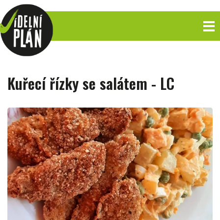
Kuřecí řízky se salátem - LC