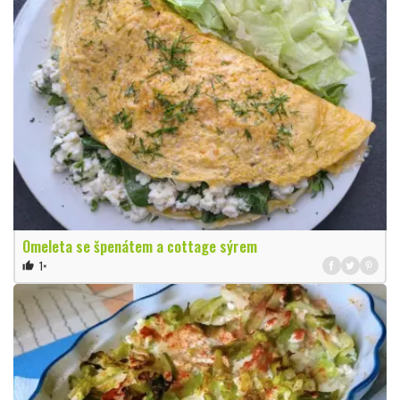
Omeleta se špenátem a cottage sýrem
1×
thumb_up