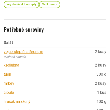
vegetariánské recepty
Velikonoce
Potřebné suroviny
Salát
vejce slepičí střední, m
2 kusy
uvařená natvrdo
kedlubna
2 kusy
tuřín
300 g
mrkev
2 kusy
cibule
1 kus
hrášek mražený
100 g