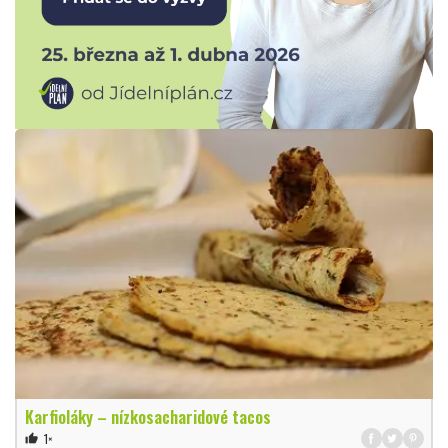
Karfioláky – nízkosacharidové tacos
1×
thumb_up