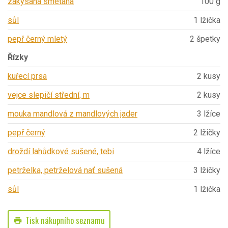
zakysaná smetana
100 g
sůl
1 lžička
pepř černý mletý
2 špetky
Řízky
kuřecí prsa
2 kusy
vejce slepičí střední, m
2 kusy
mouka mandlová z mandlových jader
3 lžíce
pepř černý
2 lžičky
droždí lahůdkové sušené, tebi
4 lžíce
petrželka, petrželová nať sušená
3 lžičky
sůl
1 lžička
Tisk nákupního seznamu
print