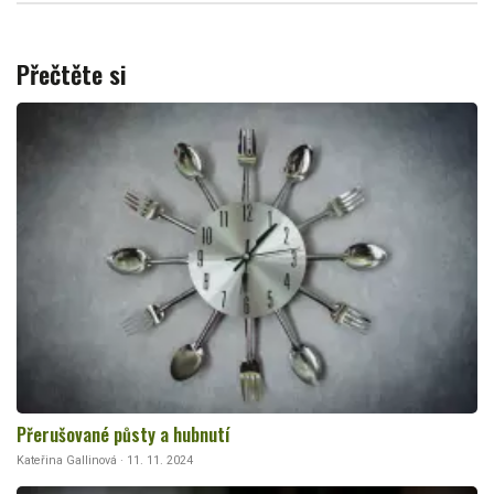
Přečtěte si
Přerušované půsty a hubnutí
Kateřina Gallinová · 11. 11. 2024