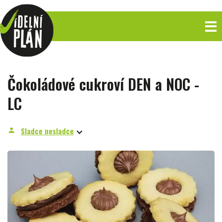
Čokoládové cukroví DEN a NOC -
LC
Sladce nesladce
person