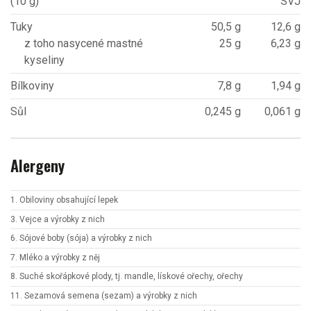
(10 g)
SVJ
Tuky
50,5 g
12,6 g
z toho nasycené mastné
25 g
6,23 g
kyseliny
Bílkoviny
7,8 g
1,94 g
Sůl
0,245 g
0,061 g
Alergeny
1. Obiloviny obsahující lepek
3. Vejce a výrobky z nich
6. Sójové boby (sója) a výrobky z nich
7. Mléko a výrobky z něj
8. Suché skořápkové plody, tj. mandle, lískové ořechy, ořechy
11. Sezamová semena (sezam) a výrobky z nich