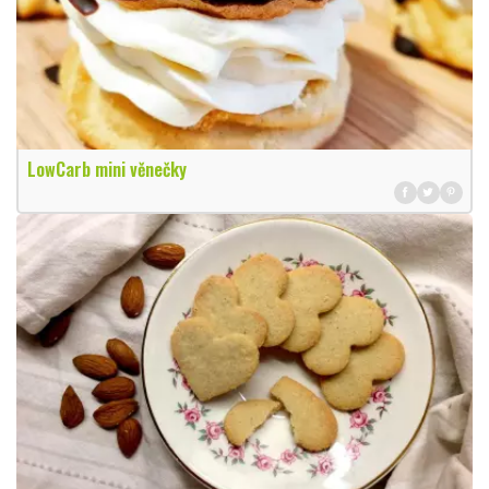
LowCarb mini věnečky