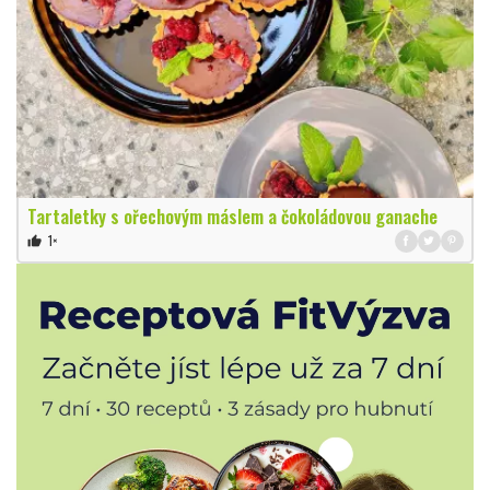
Tartaletky s ořechovým máslem a čokoládovou ganache
1×
thumb_up