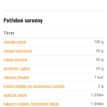
Potřebné suroviny
Těsto
mandle mleté
100 g
mouka kokosová
20 g
máslo čerstvé
50 g
erythritol, sukrin
20 g
vaječný žloutek
1 kus
kypřící prášek do pečiva bez fosfátů
3 g
guarová guma
1 lžička
kakaový prášek, holandské kakao
1 lžička