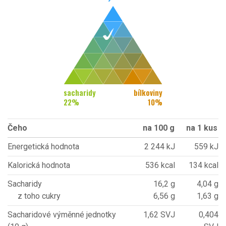
sacharidy
bílkoviny
22
%
10
%
Čeho
na 100 g
na 1 kus
Energetická hodnota
2 244 kJ
559 kJ
Kalorická hodnota
536 kcal
134 kcal
Sacharidy
16,2 g
4,04 g
z toho cukry
6,56 g
1,63 g
Sacharidové výměnné jednotky
1,62 SVJ
0,404