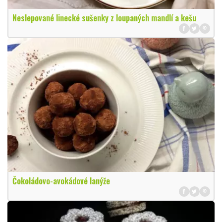
Neslepované linecké sušenky z loupaných mandlí a kešu
Čokoládovo-avokádové lanýže