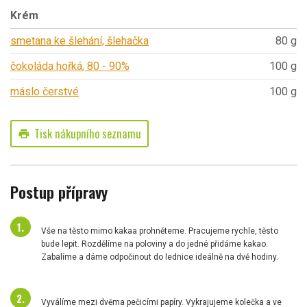
Krém
smetana ke šlehání, šlehačka
80 g
čokoláda hořká, 80 - 90%
100 g
máslo čerstvé
100 g
Tisk nákupního seznamu
print
Postup přípravy
Vše na těsto mimo kakaa prohněteme. Pracujeme rychle, těsto
bude lepit. Rozdělíme na poloviny a do jedné přidáme kakao.
Zabalíme a dáme odpočinout do lednice ideálně na dvě hodiny.
Vyválíme mezi dvěma pečicími papíry. Vykrajujeme kolečka a ve