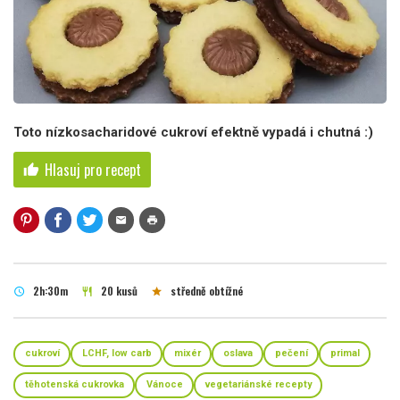
Toto nízkosacharidové cukroví efektně vypadá i chutná :)
Hlasuj pro recept
thumb_up
mail
print
2h:30m
20 kusů
středně obtížné
schedule
restaurant
star
cukroví
LCHF, low carb
mixér
oslava
pečení
primal
těhotenská cukrovka
Vánoce
vegetariánské recepty