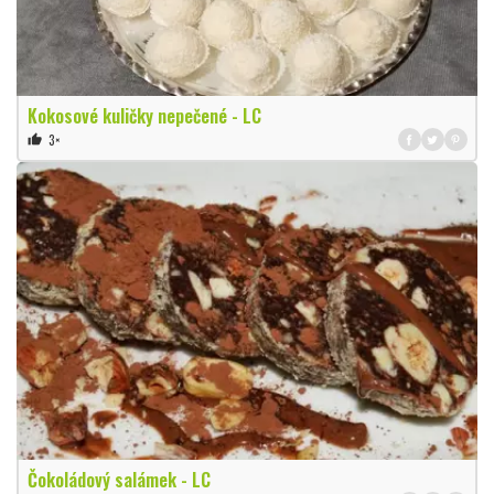
Kokosové kuličky nepečené - LC
3×
thumb_up
Čokoládový salámek - LC