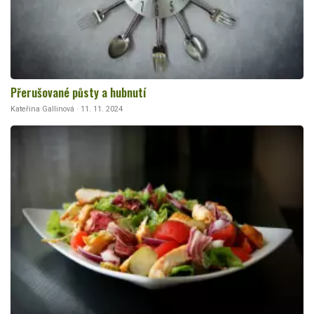
Přerušované půsty a hubnutí
Kateřina Gallinová · 11. 11. 2024