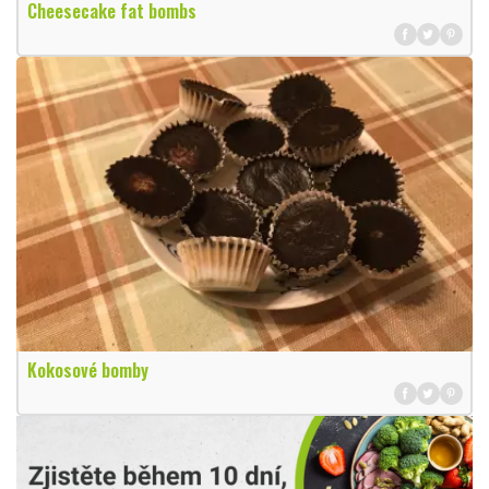
Cheesecake fat bombs
Kokosové bomby