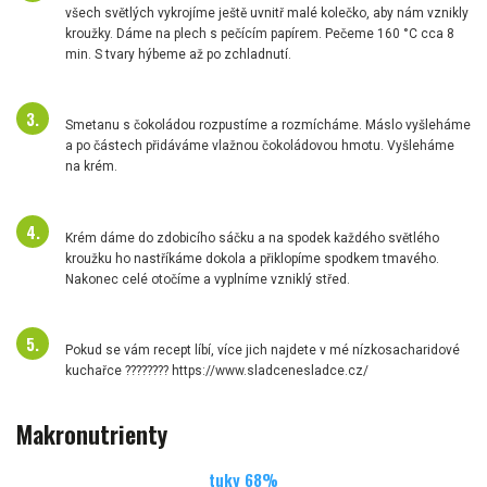
všech světlých vykrojíme ještě uvnitř malé kolečko, aby nám vznikly
kroužky. Dáme na plech s pečícím papírem. Pečeme 160 °C cca 8
min. S tvary hýbeme až po zchladnutí.
Smetanu s čokoládou rozpustíme a rozmícháme. Máslo vyšleháme
a po částech přidáváme vlažnou čokoládovou hmotu. Vyšleháme
na krém.
Krém dáme do zdobicího sáčku a na spodek každého světlého
kroužku ho nastříkáme dokola a přiklopíme spodkem tmavého.
Nakonec celé otočíme a vyplníme vzniklý střed.
Pokud se vám recept líbí, více jich najdete v mé nízkosacharidové
kuchařce ???????? https://www.sladcenesladce.cz/
Makronutrienty
tuky
68
%