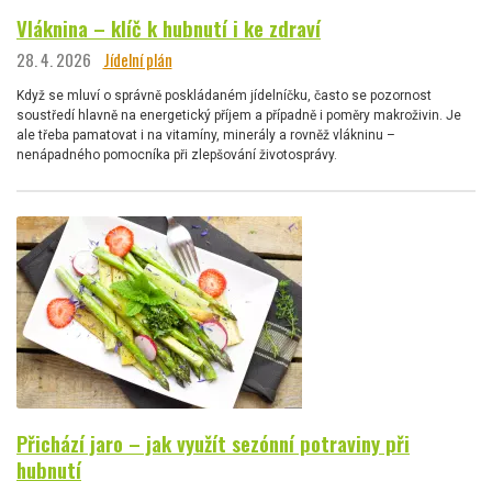
Vláknina – klíč k hubnutí i ke zdraví
28. 4. 2026
Jídelní plán
Když se mluví o správně poskládaném jídelníčku, často se pozornost
soustředí hlavně na energetický příjem a případně i poměry makroživin. Je
ale třeba pamatovat i na vitamíny, minerály a rovněž vlákninu –
nenápadného pomocníka při zlepšování životosprávy.
Přichází jaro – jak využít sezónní potraviny při
hubnutí