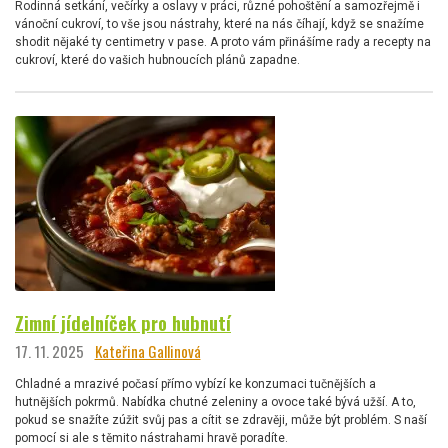
Rodinná setkání, večírky a oslavy v práci, různé pohoštění a samozřejmě i
vánoční cukroví, to vše jsou nástrahy, které na nás číhají, když se snažíme
shodit nějaké ty centimetry v pase. A proto vám přinášíme rady a recepty na
cukroví, které do vašich hubnoucích plánů zapadne.
Zimní jídelníček pro hubnutí
17. 11. 2025
Kateřina Gallinová
Chladné a mrazivé počasí přímo vybízí ke konzumaci tučnějších a
hutnějších pokrmů. Nabídka chutné zeleniny a ovoce také bývá užší. A to,
pokud se snažíte zúžit svůj pas a cítit se zdravěji, může být problém. S naší
pomocí si ale s těmito nástrahami hravě poradíte.