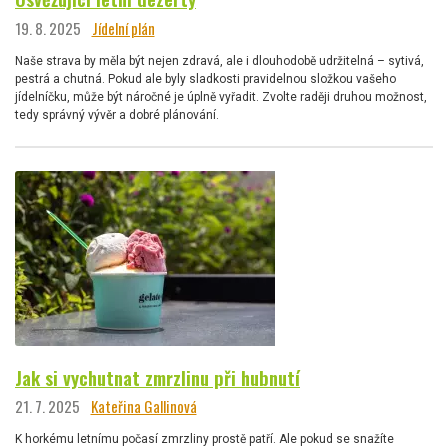
19. 8. 2025
Jídelní plán
Naše strava by měla být nejen zdravá, ale i dlouhodobě udržitelná – sytivá,
pestrá a chutná. Pokud ale byly sladkosti pravidelnou složkou vašeho
jídelníčku, může být náročné je úplně vyřadit. Zvolte raději druhou možnost,
tedy správný vývěr a dobré plánování.
Jak si vychutnat zmrzlinu při hubnutí
21. 7. 2025
Kateřina Gallinová
K horkému letnímu počasí zmrzliny prostě patří. Ale pokud se snažíte