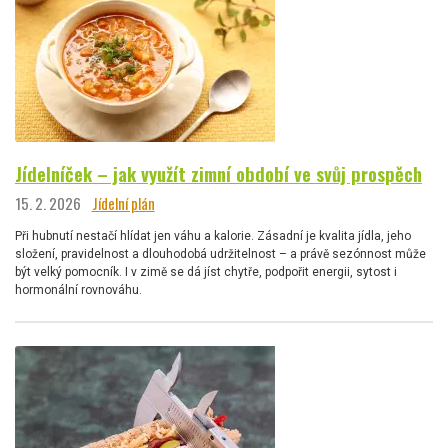
Jídelníček – jak využít zimní období ve svůj prospěch
15. 2. 2026
Jídelní plán
Při hubnutí nestačí hlídat jen váhu a kalorie. Zásadní je kvalita jídla, jeho
složení, pravidelnost a dlouhodobá udržitelnost – a právě sezónnost může
být velký pomocník. I v zimě se dá jíst chytře, podpořit energii, sytost i
hormonální rovnováhu.