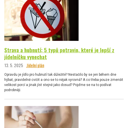
Strava a hubnutí: 5 typů potravin, které je lepší z
jídelníčku vynechat
13. 5. 2025
Jídelní plán
Opravdu je jídlo pro hubnutí tak důležité? Nestačilo by se jen během dne
hýbat, pravidelně cvičit a ono se to nějak vyrovná? A co třeba pouze zmenšit
velikost porcí a jinak jíst stejně jako dosud? Pojďme se na to podívat
podrobněji.