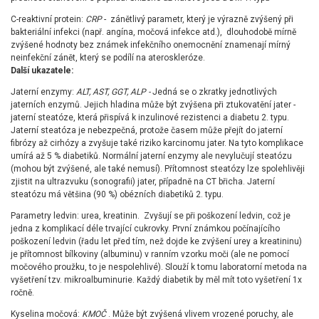
C-reaktivní protein:
CRP
- zánětlivý parametr, který je výrazně zvýšený při
bakteriální infekci (např. angína, močová infekce atd.), dlouhodobě mírně
zvýšené hodnoty bez známek infekčního onemocnění znamenají mírný
neinfekční zánět, který se podílí na ateroskleróze.
Další ukazatele:
Jaterní enzymy:
ALT, AST, GGT, ALP -
Jedná se o zkratky jednotlivých
jaterních enzymů. Jejich hladina může být zvýšena při ztukovatění jater -
jaterní steatóze, která přispívá k inzulinové rezistenci a diabetu 2. typu.
Jaterní steatóza je nebezpečná, protože časem může přejít do jaterní
fibrózy až cirhózy a zvyšuje také riziko karcinomu jater. Na tyto komplikace
umírá až 5 % diabetiků. Normální jaterní enzymy ale nevylučují steatózu
(mohou být zvýšené, ale také nemusí). Přítomnost steatózy lze spolehlivěji
zjistit na ultrazvuku (sonografii) jater, případně na CT břicha. Jaterní
steatózu má většina (90 %) obézních diabetiků 2. typu.
Parametry ledvin: urea, kreatinin. Zvyšují se při poškození ledvin, což je
jedna z komplikací déle trvající cukrovky. První známkou počínajícího
poškození ledvin (řadu let před tím, než dojde ke zvýšení urey a kreatininu)
je přítomnost bílkoviny (albuminu) v ranním vzorku moči (ale ne pomocí
močového proužku, to je nespolehlivé). Slouží k tomu laboratorní metoda na
vyšetření tzv. mikroalbuminurie. Každý diabetik by měl mít toto vyšetření 1x
ročně.
Kyselina močová:
KMOČ
. Může být zvýšená vlivem vrozené poruchy, ale