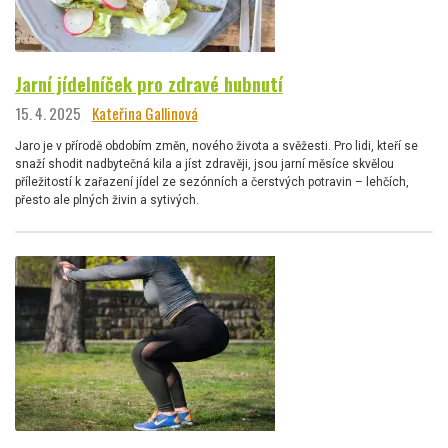
Jarní jídelníček pro zdravé hubnutí
15. 4. 2025
Kateřina Gallinová
Jaro je v přírodě obdobím změn, nového života a svěžesti. Pro lidi, kteří se
snaží shodit nadbytečná kila a jíst zdravěji, jsou jarní měsíce skvělou
příležitostí k zařazení jídel ze sezónních a čerstvých potravin – lehčích,
přesto ale plných živin a sytivých.