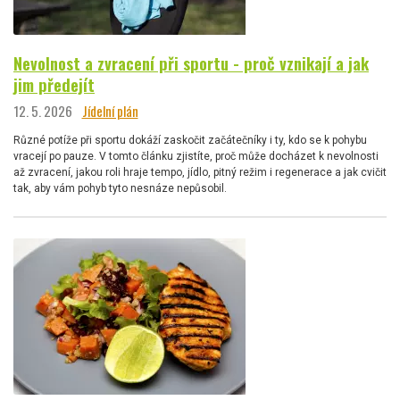
Nevolnost a zvracení při sportu - proč vznikají a jak
jim předejít
12. 5. 2026
Jídelní plán
Různé potíže při sportu dokáží zaskočit začátečníky i ty, kdo se k pohybu
vracejí po pauze. V tomto článku zjistíte, proč může docházet k nevolnosti
až zvracení, jakou roli hraje tempo, jídlo, pitný režim i regenerace a jak cvičit
tak, aby vám pohyb tyto nesnáze nepůsobil.