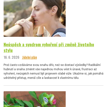
Neúspěch a syndrom vyhoření při změně životního
stylu
16. 6. 2026
Jídelní plán
Proč často vzdáváme svou snahu dřív, než se dostaví výsledky? Radikální
hubnutí a snaha změnit vše najednou mohou vést k únavě, frustraci až
vyhoření, neúspěch nemusí být projevem slabé vůle. Ukažme si, jak pomáhá
udržitelný přístup, menší cíle a laskavost k vlastnímu tělu.