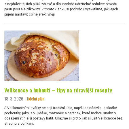
z nejdůležitějších pilířů zdravé a dlouhodobě udržitelné redukce obvodu
pasu jsou ale bílkoviny. V tomto článku si podrobně vysvětlíme, jak jejich
příjem nastavit co nejefektivněji.
Velikonoce a hubnutí – tipy na zdravější recepty
18. 3. 2026
Jídelní plán
S Velikonočními svátky se pojí tradiční jídla, například nádivka, a sladké
pochoutky, jako jsou jidáše, mazanec a beránek, které mohou snahy o
dosažení štíhlejší postavy hatit. Ukažme si proto, jak si užít Velikonoce bez
strachu a odříkání.