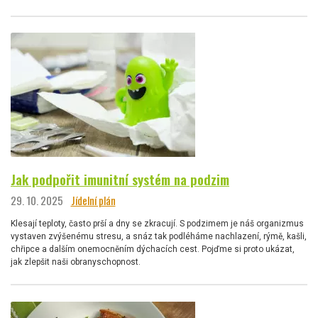
Jak podpořit imunitní systém na podzim
29. 10. 2025
Jídelní plán
Klesají teploty, často prší a dny se zkracují. S podzimem je náš organizmus
vystaven zvýšenému stresu, a snáz tak podléháme nachlazení, rýmě, kašli,
chřipce a dalším onemocněním dýchacích cest. Pojďme si proto ukázat,
jak zlepšit naši obranyschopnost.