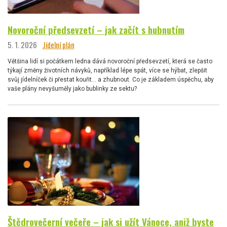
Novoroční předsevzetí – jak začít s hubnutím
5. 1. 2026
Jídelní plán
Většina lidí si počátkem ledna dává novoroční předsevzetí, která se často
týkají změny životních návyků, například lépe spát, více se hýbat, zlepšit
svůj jídelníček či přestat kouřit… a zhubnout. Co je základem úspěchu, aby
vaše plány nevyšuměly jako bublinky ze sektu?
Štědrovečerní večeře – jak si užít Vánoce, aniž byste