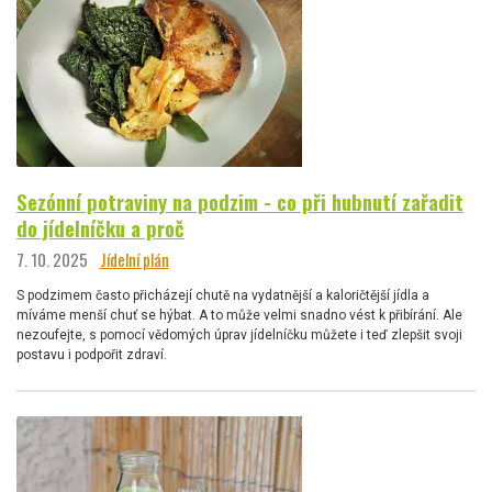
Sezónní potraviny na podzim - co při hubnutí zařadit
do jídelníčku a proč
7. 10. 2025
Jídelní plán
S podzimem často přicházejí chutě na vydatnější a kaloričtější jídla a
míváme menší chuť se hýbat. A to může velmi snadno vést k přibírání. Ale
nezoufejte, s pomocí vědomých úprav jídelníčku můžete i teď zlepšit svoji
postavu i podpořit zdraví.