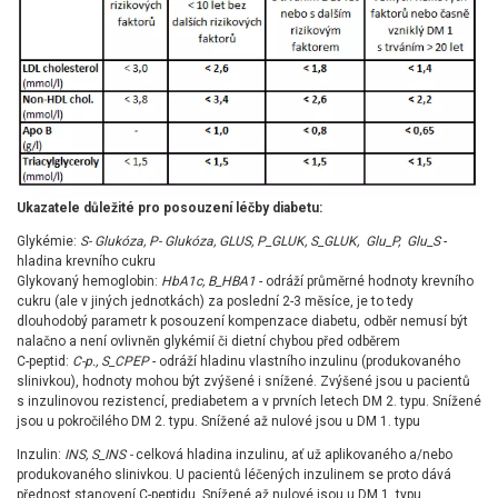
Ukazatele důležité pro posouzení léčby diabetu:
Glykémie:
S- Glukóza, P- Glukóza, GLUS, P_GLUK, S_GLUK, Glu_P, Glu_S
-
hladina krevního cukru
Glykovaný hemoglobin:
HbA1c, B_HBA1
- odráží průměrné hodnoty krevního
cukru (ale v jiných jednotkách) za poslední 2-3 měsíce, je to tedy
dlouhodobý parametr k posouzení kompenzace diabetu, odběr nemusí být
nalačno a není ovlivněn glykémií či dietní chybou před odběrem
C-peptid:
C-p., S_CPEP
- odráží hladinu vlastního inzulinu (produkovaného
slinivkou), hodnoty mohou být zvýšené i snížené. Zvýšené jsou u pacientů
s inzulinovou rezistencí, prediabetem a v prvních letech DM 2. typu. Snížené
jsou u pokročilého DM 2. typu. Snížené až nulové jsou u DM 1. typu
Inzulin:
INS, S_INS -
celková hladina inzulinu, ať už aplikovaného a/nebo
produkovaného slinivkou. U pacientů léčených inzulinem se proto dává
přednost stanovení C-peptidu. Snížené až nulové jsou u DM 1. typu