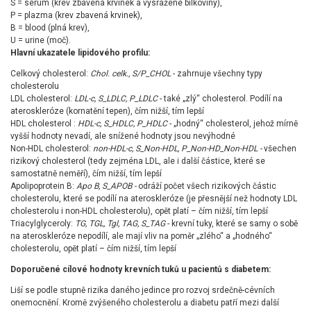
S = sérum (krev zbavená krvinek a vysrážené bílkoviny),
P = plazma (krev zbavená krvinek),
B = blood (plná krev),
U = urine (moč).
Hlavní ukazatele lipidového profilu:
Celkový cholesterol:
Chol. celk., S/P_CHOL
- zahrnuje všechny typy
cholesterolu
LDL cholesterol:
LDL-c, S_LDLC, P_LDLC
- také „zlý“ cholesterol. Podílí na
ateroskleróze (kornatění tepen), čím nižší, tím lepší
HDL cholesterol :
HDL-c, S_HDLC, P_HDLC
- „hodný“ cholesterol, jehož mírně
vyšší hodnoty nevadí, ale snížené hodnoty jsou nevýhodné
Non-HDL cholesterol:
non-HDL-c, S_Non-HDL, P
_Non-HD_Non-HD
L -
všechen
rizikový cholesterol (tedy zejména LDL, ale i další částice, které se
samostatně neměří), čím nižší, tím lepší
Apolipoprotein B:
Apo B, S_APOB -
odráží počet všech rizikových částic
cholesterolu, které se podílí na ateroskleróze (je přesnější než hodnoty LDL
cholesterolu i non-HDL cholesterolu), opět platí – čím nižší, tím lepší
Triacylglyceroly:
TG, TGL, Tgl, TAG, S_TAG
- krevní tuky, které se samy o sobě
na ateroskleróze nepodílí, ale mají vliv na poměr „zlého“ a „hodného“
cholesterolu, opět platí – čím nižší, tím lepší
Doporučené cílové hodnoty krevních tuků u pacientů s diabetem:
Liší se podle stupně rizika daného jedince pro rozvoj srdečně-cévních
onemocnění. Kromě zvýšeného cholesterolu a diabetu patří mezi další