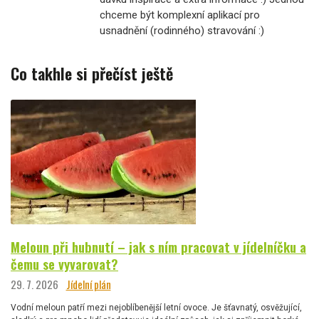
chceme být komplexní aplikací pro
usnadnění (rodinného) stravování :)
Co takhle si přečíst ještě
Meloun při hubnutí – jak s ním pracovat v jídelníčku a
čemu se vyvarovat?
29. 7. 2026
Jídelní plán
Vodní meloun patří mezi nejoblíbenější letní ovoce. Je šťavnatý, osvěžující,