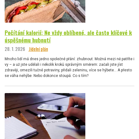
Počítání kalorií: Ne vždy oblíbené, ale často klíčové k
úspěšnému hubnutí
28. 1. 2026
Jídelní plán
Mnoho lidí má dnes jedno společné přání: zhubnout. Možná mezi ně patříte i
vy – a už jste udělali i několik kroků správným směrem: začali jste jíst
zdravěji, omezili tučné potraviny, přidali zeleninu, více se hýbete… A přesto
se váha nehýbe. Nebo dokonce stoupá. Co s tím?