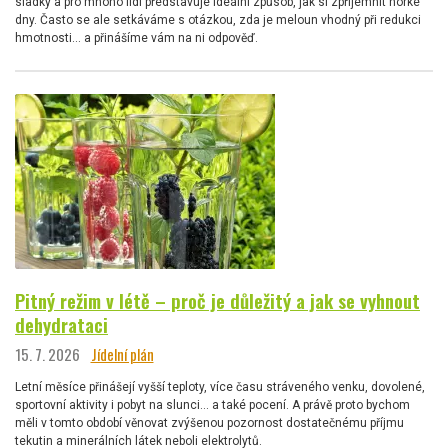
sladký a pro mnoho lidí představuje ideální způsob, jak si zpříjemnit horké
dny. Často se ale setkáváme s otázkou, zda je meloun vhodný při redukci
hmotnosti… a přinášíme vám na ni odpověď.
Pitný režim v létě – proč je důležitý a jak se vyhnout
dehydrataci
15. 7. 2026
Jídelní plán
Letní měsíce přinášejí vyšší teploty, více času stráveného venku, dovolené,
sportovní aktivity i pobyt na slunci… a také pocení. A právě proto bychom
měli v tomto období věnovat zvýšenou pozornost dostatečnému příjmu
tekutin a minerálních látek neboli elektrolytů.