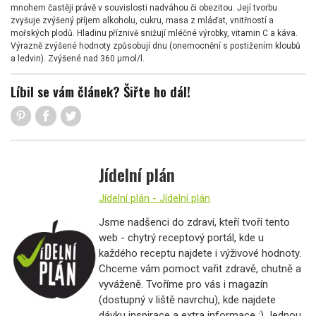
mnohem častěji právě v souvislosti nadváhou či obezitou. Její tvorbu
zvyšuje zvýšený příjem alkoholu, cukru, masa z mláďat, vnitřností a
mořských plodů. Hladinu příznivě snižují mléčné výrobky, vitamin C a káva.
Výrazně zvýšené hodnoty způsobují dnu (onemocnění s postižením kloubů
a ledvin). Zvýšené nad 360 µmol/l.
Líbil se vám článek? Šiřte ho dál!
Jídelní plán
Jídelní plán - Jídelní plán
Jsme nadšenci do zdraví, kteří tvoří tento
web - chytrý receptový portál, kde u
každého receptu najdete i výživové hodnoty.
Chceme vám pomoct vařit zdravě, chutně a
vyváženě. Tvoříme pro vás i magazín
(dostupný v liště navrchu), kde najdete
dávku inspirace a extra informace :) Jednou