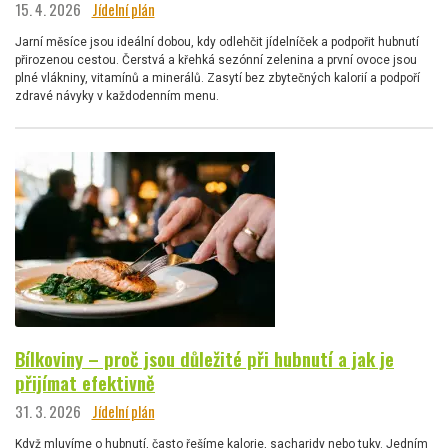
15. 4. 2026
Jídelní plán
Jarní měsíce jsou ideální dobou, kdy odlehčit jídelníček a podpořit hubnutí
přirozenou cestou. Čerstvá a křehká sezónní zelenina a první ovoce jsou
plné vlákniny, vitamínů a minerálů. Zasytí bez zbytečných kalorií a podpoří
zdravé návyky v každodenním menu.
Bílkoviny – proč jsou důležité při hubnutí a jak je
přijímat efektivně
31. 3. 2026
Jídelní plán
Když mluvíme o hubnutí, často řešíme kalorie, sacharidy nebo tuky. Jedním