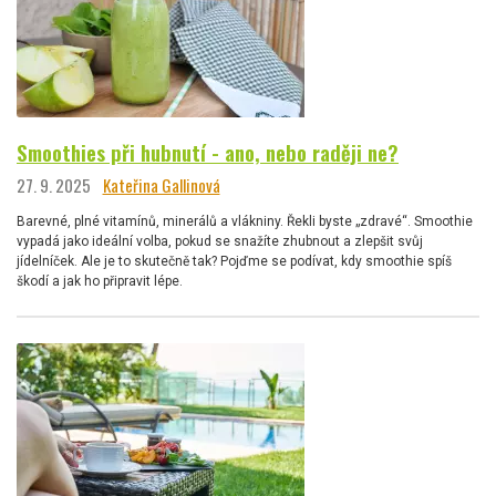
Smoothies při hubnutí - ano, nebo raději ne?
27. 9. 2025
Kateřina Gallinová
Barevné, plné vitamínů, minerálů a vlákniny. Řekli byste „zdravé“. Smoothie
vypadá jako ideální volba, pokud se snažíte zhubnout a zlepšit svůj
jídelníček. Ale je to skutečně tak? Pojďme se podívat, kdy smoothie spíš
škodí a jak ho připravit lépe.