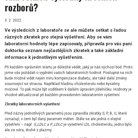
rozborů?
3. 2. 2022
Ve výsledcích z laboratoře se ale můžete setkat s řadou
různých zkratek pro stejná vyšetření. Aby se vám
laboratorní hodnoty lépe zapisovaly, připravila pro vás paní
doktorka seznam nejčastějších zkratek a také základní
informace k jednotlivým vyšetřením.
Při každém správném startu je důležité vědět, jaký je náš výchozí bod. Proto
jsme vás požádali o vyplnění vašich laboratorních hodnot. Postupně na nich
bude možné vidět nejen míru kompenzace diabetu, ale také další změny
související se stravou. Například hladinu cholesterolu nebo kyseliny
močové. To pak může být vodítkem k dalším úpravám jídelníčku. Hodnoty je
vhodné aktualizovat při každém provedeném laboratorním vyšetření.
Zkratky laboratorních vyšetření:
Před názvy jednotlivých parametrů jsou zpravidla zkratky S, P, B, U, které
označují, v čem byl daný parametr měřen. Stále se ale jedná o stejné
vyšetření – např.
S_LDLC a P_LDLC
je vyšetření LDL cholesterolu, jedno bylo
ale ze séra, druhé z plazmy.