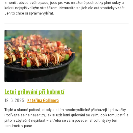
zmenšit obvod svého pasu, jsou pro vás mražené pochoutky plné cukry a
kalorií nejspíš velkým strašákem. Nemusíte se jich ale automaticky vzdát!
Jen to chce si správně vybírat.
Letní grilování při hubnutí
19. 6. 2025
Kateřina Gallinová
Teplé a slunné počasí je tady a s tím neodmyslitelně přicházejí i grilovačky.
Podívejte se na naše tipy, jak si užít letní grilování se vším, co k tomu patří, a
přitom zbytečně nepřibrat – a třeba se vám povede i shodit nějaký ten
centimetr v pase.