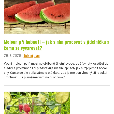
Meloun při hubnutí – jak s ním pracovat v jídelníčku a
čemu se vyvarovat?
29. 7. 2026
Jídelní plán
Vodní meloun patří mezi nejoblíbenější letní ovoce. Je šťavnatý, osvěžující,
sladký a pro mnoho lidí představuje ideální způsob, jak si zpříjemnit horké
dny. Často se ale setkáváme s otázkou, zda je meloun vhodný při redukci
hmotnosti… a přinášíme vám na ni odpověď.