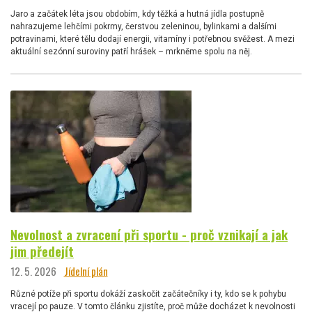
Jaro a začátek léta jsou obdobím, kdy těžká a hutná jídla postupně
nahrazujeme lehčími pokrmy, čerstvou zeleninou, bylinkami a dalšími
potravinami, které tělu dodají energii, vitamíny i potřebnou svěžest. A mezi
aktuální sezónní suroviny patří hrášek – mrkněme spolu na něj.
Nevolnost a zvracení při sportu - proč vznikají a jak
jim předejít
12. 5. 2026
Jídelní plán
Různé potíže při sportu dokáží zaskočit začátečníky i ty, kdo se k pohybu
vracejí po pauze. V tomto článku zjistíte, proč může docházet k nevolnosti