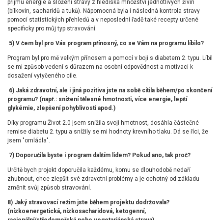
příjmu energie a složení stravy z hlediska množství jednotlivých živin
(bílkovin, sacharidů a tuků). Nápomocná byla i následná kontrola stravy
pomocí statistických přehledů a v neposlední řadě také recepty určené
specificky pro můj typ stravování.
5) V čem byl pro Vás program přínosný, co se Vám na programu líbilo?
Program byl pro mě velkým přínosem a pomocí v boji s diabetem 2. typu. Líbil
se mi způsob vedení s důrazem na osobní odpovědnost a motivaci k
dosažení vytyčeného cíle.
6) Jaká zdravotní, ale i jiná pozitiva jste na sobě cítila během/po skončení
programu? (např.: snížení tělesné hmotnosti, více energie, lepší
glykémie, zlepšení pohyblivosti apod.)
Díky programu Život 2.0 jsem snížila svoji hmotnost, dosáhla částečné
remise diabetu 2. typu a snížily se mi hodnoty krevního tlaku. Dá se říci, že
jsem "omládla".
7) Doporučila byste i program dalším lidem? Pokud ano, tak proč?
Určitě bych projekt doporučila každému, komu se dlouhodobě nedaří
zhubnout, chce zlepšit své zdravotní problémy a je ochotný od základu
změnit svůj způsob stravování.
8) Jaký stravovací režim jste během projektu dodržovala?
(nízkoenergetická, nízkosacharidová, ketogenní,