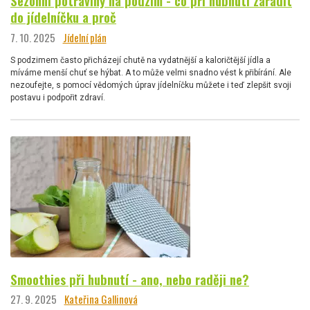
Sezónní potraviny na podzim - co při hubnutí zařadit
do jídelníčku a proč
7. 10. 2025
Jídelní plán
S podzimem často přicházejí chutě na vydatnější a kaloričtější jídla a
míváme menší chuť se hýbat. A to může velmi snadno vést k přibírání. Ale
nezoufejte, s pomocí vědomých úprav jídelníčku můžete i teď zlepšit svoji
postavu i podpořit zdraví.
Smoothies při hubnutí - ano, nebo raději ne?
27. 9. 2025
Kateřina Gallinová