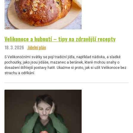
Velikonoce a hubnutí – tipy na zdravější recepty
18. 3. 2026
Jídelní plán
S Velikonočními svátky se pojí tradiční jídla, například nádivka, a sladké
pochoutky, jako jsou jidáše, mazanec a beránek, které mohou snahy o
dosažení štíhlejší postavy hatit. Ukažme si proto, jak si užít Velikonoce bez
strachu a odříkání.