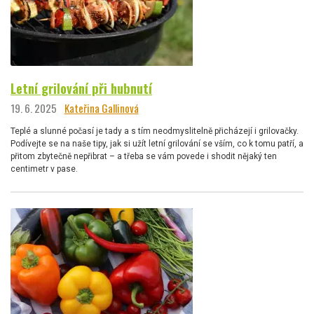
Letní grilování při hubnutí
19. 6. 2025
Kateřina Gallinová
Teplé a slunné počasí je tady a s tím neodmyslitelně přicházejí i grilovačky.
Podívejte se na naše tipy, jak si užít letní grilování se vším, co k tomu patří, a
přitom zbytečně nepřibrat – a třeba se vám povede i shodit nějaký ten
centimetr v pase.