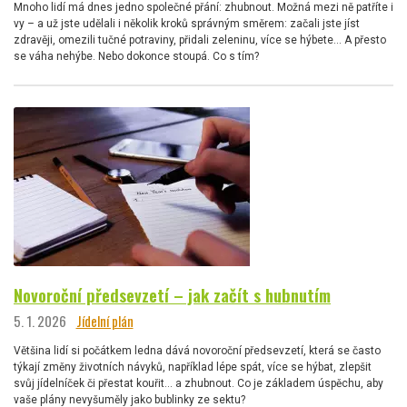
Mnoho lidí má dnes jedno společné přání: zhubnout. Možná mezi ně patříte i
vy – a už jste udělali i několik kroků správným směrem: začali jste jíst
zdravěji, omezili tučné potraviny, přidali zeleninu, více se hýbete… A přesto
se váha nehýbe. Nebo dokonce stoupá. Co s tím?
Novoroční předsevzetí – jak začít s hubnutím
5. 1. 2026
Jídelní plán
Většina lidí si počátkem ledna dává novoroční předsevzetí, která se často
týkají změny životních návyků, například lépe spát, více se hýbat, zlepšit
svůj jídelníček či přestat kouřit… a zhubnout. Co je základem úspěchu, aby
vaše plány nevyšuměly jako bublinky ze sektu?