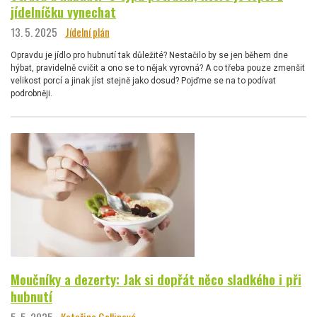
jídelníčku vynechat
13. 5. 2025
Jídelní plán
Opravdu je jídlo pro hubnutí tak důležité? Nestačilo by se jen během dne
hýbat, pravidelně cvičit a ono se to nějak vyrovná? A co třeba pouze zmenšit
velikost porcí a jinak jíst stejně jako dosud? Pojďme se na to podívat
podrobněji.
Moučníky a dezerty: Jak si dopřát něco sladkého i při
hubnutí
5. 5. 2025
Kateřina Gallinová