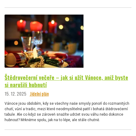
Štědrovečerní večeře – jak si užít Vánoce, aniž byste
si narušili hubnutí
15. 12. 2025
Jídelní plán
Vánoce jsou obdobím, kdy se všechny naše smysly ponoří do rozmanitých
chutí, vůní a tradic, mezi které neodmyslitelně patří i bohatá štědrovečerní
tabule. Ale co když se zároveň snažíte udržet svou váhu nebo dokonce
hubnout? Mrkněme spolu, jak na to lépe, ale stále chutně.