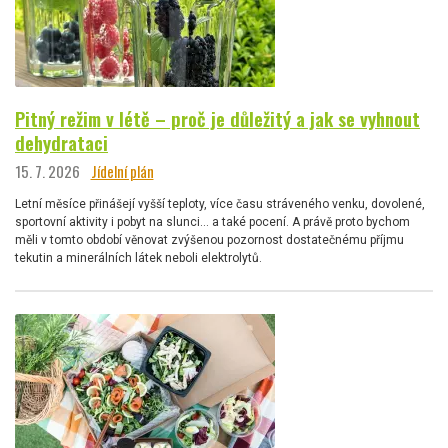
Pitný režim v létě – proč je důležitý a jak se vyhnout
dehydrataci
15. 7. 2026
Jídelní plán
Letní měsíce přinášejí vyšší teploty, více času stráveného venku, dovolené,
sportovní aktivity i pobyt na slunci… a také pocení. A právě proto bychom
měli v tomto období věnovat zvýšenou pozornost dostatečnému příjmu
tekutin a minerálních látek neboli elektrolytů.