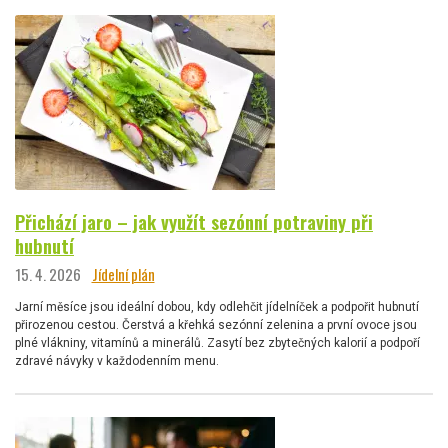
Přichází jaro – jak využít sezónní potraviny při
hubnutí
15. 4. 2026
Jídelní plán
Jarní měsíce jsou ideální dobou, kdy odlehčit jídelníček a podpořit hubnutí
přirozenou cestou. Čerstvá a křehká sezónní zelenina a první ovoce jsou
plné vlákniny, vitamínů a minerálů. Zasytí bez zbytečných kalorií a podpoří
zdravé návyky v každodenním menu.