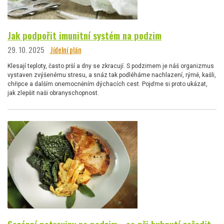
Jak podpořit imunitní systém na podzim
29. 10. 2025
Jídelní plán
Klesají teploty, často prší a dny se zkracují. S podzimem je náš organizmus
vystaven zvýšenému stresu, a snáz tak podléháme nachlazení, rýmě, kašli,
chřipce a dalším onemocněním dýchacích cest. Pojďme si proto ukázat,
jak zlepšit naši obranyschopnost.