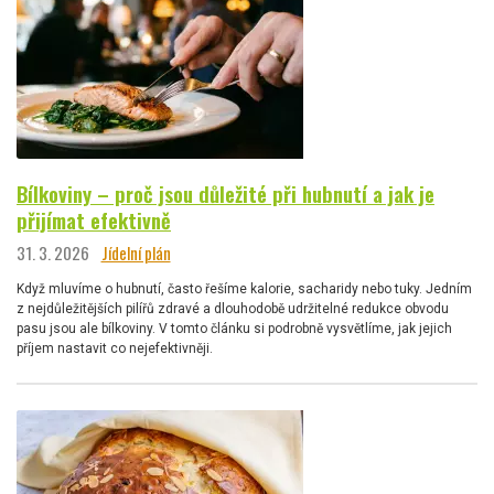
Bílkoviny – proč jsou důležité při hubnutí a jak je
přijímat efektivně
31. 3. 2026
Jídelní plán
Když mluvíme o hubnutí, často řešíme kalorie, sacharidy nebo tuky. Jedním
z nejdůležitějších pilířů zdravé a dlouhodobě udržitelné redukce obvodu
pasu jsou ale bílkoviny. V tomto článku si podrobně vysvětlíme, jak jejich
příjem nastavit co nejefektivněji.