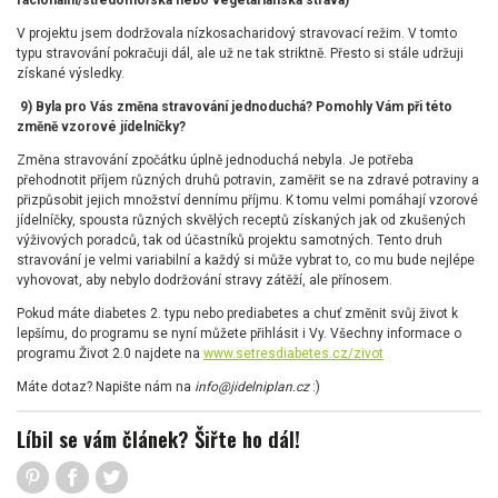
racionální/středomořská nebo vegetariánská strava)
V projektu jsem dodržovala nízkosacharidový stravovací režim. V tomto
typu stravování pokračuji dál, ale už ne tak striktně. Přesto si stále udržuji
získané výsledky.
9) Byla pro Vás změna stravování jednoduchá? Pomohly Vám při této
změně vzorové jídelníčky?
Změna stravování zpočátku úplně jednoduchá nebyla. Je potřeba
přehodnotit příjem různých druhů potravin, zaměřit se na zdravé potraviny a
přizpůsobit jejich množství dennímu příjmu. K tomu velmi pomáhají vzorové
jídelníčky, spousta různých skvělých receptů získaných jak od zkušených
výživových poradců, tak od účastníků projektu samotných. Tento druh
stravování je velmi variabilní a každý si může vybrat to, co mu bude nejlépe
vyhovovat, aby nebylo dodržování stravy zátěží, ale přínosem.
Pokud máte diabetes 2. typu nebo prediabetes a chuť změnit svůj život k
lepšímu, do programu se nyní můžete přihlásit i Vy. Všechny informace o
programu Život 2.0 najdete na
www.setresdiabetes.cz/zivot
Máte dotaz? Napište nám na
info@jidelniplan.cz
:)
Líbil se vám článek? Šiřte ho dál!