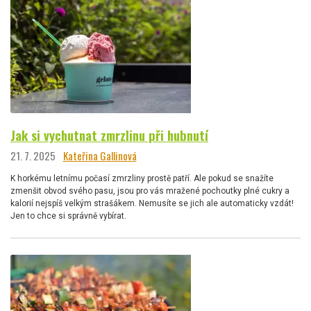
Jak si vychutnat zmrzlinu při hubnutí
21. 7. 2025
Kateřina Gallinová
K horkému letnímu počasí zmrzliny prostě patří. Ale pokud se snažíte
zmenšit obvod svého pasu, jsou pro vás mražené pochoutky plné cukry a
kalorií nejspíš velkým strašákem. Nemusíte se jich ale automaticky vzdát!
Jen to chce si správně vybírat.