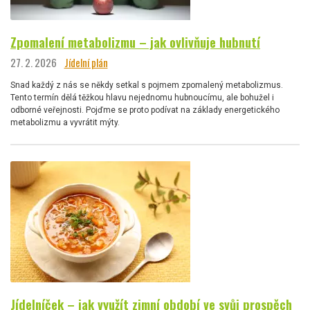
Zpomalení metabolizmu – jak ovlivňuje hubnutí
27. 2. 2026
Jídelní plán
Snad každý z nás se někdy setkal s pojmem zpomalený metabolizmus.
Tento termín dělá těžkou hlavu nejednomu hubnoucímu, ale bohužel i
odborné veřejnosti. Pojďme se proto podívat na základy energetického
metabolizmu a vyvrátit mýty.
Jídelníček – jak využít zimní období ve svůj prospěch