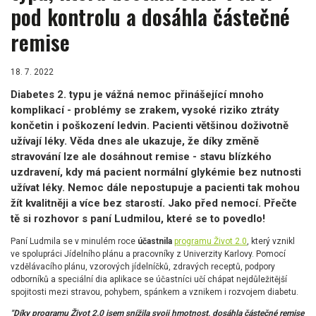
pod kontrolu a dosáhla částečné
remise
18. 7. 2022
Diabetes 2. typu je vážná nemoc přinášející mnoho
komplikací - problémy se zrakem, vysoké riziko ztráty
končetin i poškození ledvin. Pacienti většinou doživotně
užívají léky. Věda dnes ale ukazuje, že díky změně
stravování lze ale dosáhnout remise - stavu blízkého
uzdravení, kdy má pacient normální glykémie bez nutnosti
užívat léky. Nemoc dále nepostupuje a pacienti tak mohou
žít kvalitněji a více bez starostí. Jako před nemocí. Přečte
tě si rozhovor s paní Ludmilou, které se to povedlo!
Paní Ludmila se v minulém roce
účastnila
programu Život 2.0
, který vznikl
ve spolupráci Jídelního plánu a pracovníky z Univerzity Karlovy. Pomocí
vzdělávacího plánu, vzorových jídelníčků, zdravých receptů, podpory
odborníků a speciální dia aplikace se účastníci učí chápat nejdůležitější
spojitosti mezi stravou, pohybem, spánkem a vznikem i rozvojem diabetu.
"Díky programu Život 2.0 jsem snížila svoji hmotnost, dosáhla částečné remise