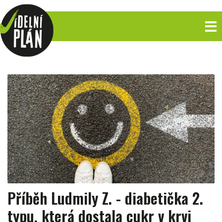
Příběh Ludmily Z. - diabetička 2.
typu, která dostala cukr v krvi