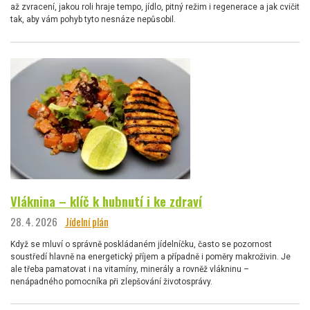
až zvracení, jakou roli hraje tempo, jídlo, pitný režim i regenerace a jak cvičit
tak, aby vám pohyb tyto nesnáze nepůsobil.
Vláknina – klíč k hubnutí i ke zdraví
28. 4. 2026
Jídelní plán
Když se mluví o správně poskládaném jídelníčku, často se pozornost
soustředí hlavně na energetický příjem a případně i poměry makroživin. Je
ale třeba pamatovat i na vitamíny, minerály a rovněž vlákninu –
nenápadného pomocníka při zlepšování životosprávy.