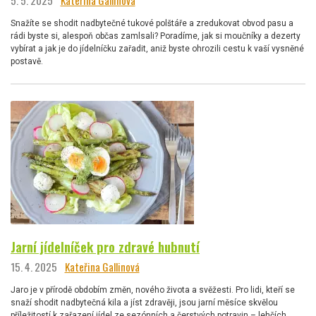
Snažíte se shodit nadbytečné tukové polštáře a zredukovat obvod pasu a
rádi byste si, alespoň občas zamlsali? Poradíme, jak si moučníky a dezerty
vybírat a jak je do jídelníčku zařadit, aniž byste ohrozili cestu k vaší vysněné
postavě.
Jarní jídelníček pro zdravé hubnutí
15. 4. 2025
Kateřina Gallinová
Jaro je v přírodě obdobím změn, nového života a svěžesti. Pro lidi, kteří se
snaží shodit nadbytečná kila a jíst zdravěji, jsou jarní měsíce skvělou
příležitostí k zařazení jídel ze sezónních a čerstvých potravin – lehčích,