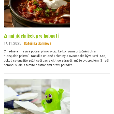
Zimní jídelníček pro hubnutí
17. 11. 2025
Kateřina Gallinová
Chladné a mrazivé počasí přímo vybízí ke konzumaci tučnějších a
hutnějších pokrmů. Nabídka chutné zeleniny a ovoce také bývá užší. A to,
pokud se snažíte zúžit svůj pas a cítit se zdravěji, může být problém. S naší
pomocí si ale s těmito nástrahami hravě poradíte.