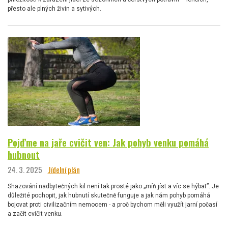
přesto ale plných živin a sytivých.
Pojďme na jaře cvičit ven: Jak pohyb venku pomáhá
hubnout
24. 3. 2025
Jídelní plán
Shazování nadbytečných kil není tak prosté jako „míň jíst a víc se hýbat”. Je
důležité pochopit, jak hubnutí skutečně funguje a jak nám pohyb pomáhá
bojovat proti civilizačním nemocem - a proč bychom měli využít jarní počasí
a začít cvičit venku.