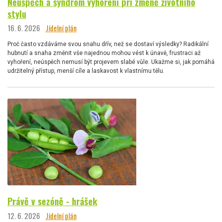
Neúspěch a syndrom vyhoření při změně životního
stylu
16. 6. 2026
Jídelní plán
Proč často vzdáváme svou snahu dřív, než se dostaví výsledky? Radikální
hubnutí a snaha změnit vše najednou mohou vést k únavě, frustraci až
vyhoření, neúspěch nemusí být projevem slabé vůle. Ukažme si, jak pomáhá
udržitelný přístup, menší cíle a laskavost k vlastnímu tělu.
Právě v sezóně - hrášek
12. 6. 2026
Jídelní plán