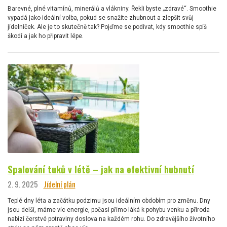
Barevné, plné vitamínů, minerálů a vlákniny. Řekli byste „zdravé“. Smoothie
vypadá jako ideální volba, pokud se snažíte zhubnout a zlepšit svůj
jídelníček. Ale je to skutečně tak? Pojďme se podívat, kdy smoothie spíš
škodí a jak ho připravit lépe.
Spalování tuků v létě – jak na efektivní hubnutí
2. 9. 2025
Jídelní plán
Teplé dny léta a začátku podzimu jsou ideálním obdobím pro změnu. Dny
jsou delší, máme víc energie, počasí přímo láká k pohybu venku a příroda
nabízí čerstvé potraviny doslova na každém rohu. Do zdravějšího životního