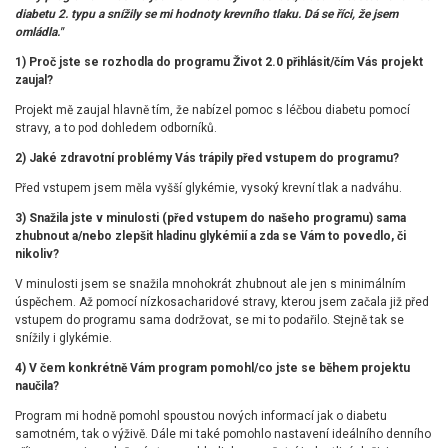
diabetu 2. typu a snížily se mi hodnoty krevního tlaku. Dá se říci, že jsem
omládla."
1) Proč jste se rozhodla do programu Život 2.0 přihlásit/čím Vás projekt
zaujal?
Projekt mě zaujal hlavně tím, že nabízel pomoc s léčbou diabetu pomocí
stravy, a to pod dohledem odborníků.
2) Jaké zdravotní problémy Vás trápily před vstupem do programu?
Před vstupem jsem měla vyšší glykémie, vysoký krevní tlak a nadváhu.
3) Snažila jste v minulosti (před vstupem do našeho programu) sama
zhubnout a/nebo zlepšit hladinu glykémií a zda se Vám to povedlo, či
nikoliv?
V minulosti jsem se snažila mnohokrát zhubnout ale jen s minimálním
úspěchem. Až pomocí nízkosacharidové stravy, kterou jsem začala již před
vstupem do programu sama dodržovat, se mi to podařilo. Stejně tak se
snížily i glykémie.
4) V čem konkrétně Vám program pomohl/co jste se během projektu
naučila?
Program mi hodně pomohl spoustou nových informací jak o diabetu
samotném, tak o výživě. Dále mi také pomohlo nastavení ideálního denního