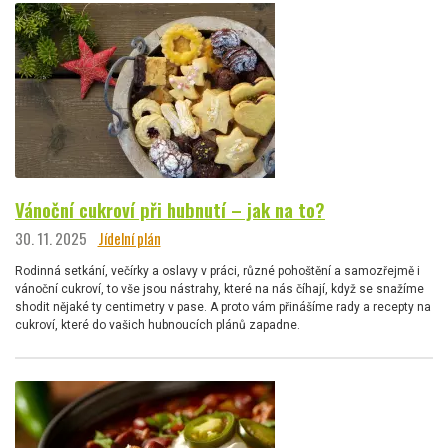
Vánoční cukroví při hubnutí – jak na to?
30. 11. 2025
Jídelní plán
Rodinná setkání, večírky a oslavy v práci, různé pohoštění a samozřejmě i
vánoční cukroví, to vše jsou nástrahy, které na nás číhají, když se snažíme
shodit nějaké ty centimetry v pase. A proto vám přinášíme rady a recepty na
cukroví, které do vašich hubnoucích plánů zapadne.