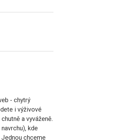
web - chytrý
dete i výživové
 chutně a vyváženě.
 navrchu), kde
 :) Jednou chceme