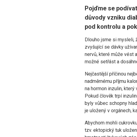
Pojďme se podívat,
důvody vzniku diab
pod kontrolu a pok
Dlouho jsme si mysleli, 
zvyšující se dávky užív
nervů, které může vést a
možné setřást a dosáhn
Nejčastější příčinou nej
nadměrnému příjmu kalori
na hormon inzulin, kter
Pokud člověk trpí inzuli
byly vůbec schopny hladin
je uložený v orgánech, ka
Abychom mohli cukrovku 2
tzv. ektopický tuk ulože