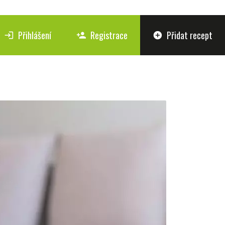
Přihlášení
Registrace
Přidat recept
login
person_add
add_circle