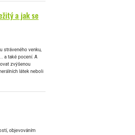
ežitý a jak se
asu stráveného venku,
i… a také pocení. A
novat zvýšenou
erálních látek neboli
ostí, objevováním