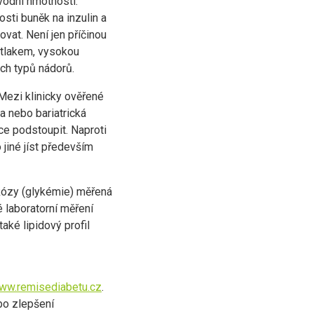
vodní hmotnosti.
osti buněk na inzulin a
vat. Není jen příčinou
m tlakem, vysokou
ch typů nádorů.
 Mezi klinicky ověřené
a nebo bariatrická
ce podstoupit. Naproti
jiné jíst především
lukózy (glykémie) měřená
 laboratorní měření
aké lipidový profil
ww.remisediabetu.cz
.
bo zlepšení