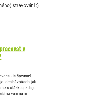
ného) stravování :)
 pracovat v
?
ovoce. Je šťavnatý,
je ideální způsob, jak
áme s otázkou, zda je
nášíme vám na ni