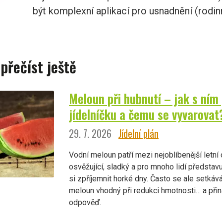
být komplexní aplikací pro usnadnění (rodin
 přečíst ještě
Meloun při hubnutí – jak s ním
jídelníčku a čemu se vyvarovat
29. 7. 2026
Jídelní plán
Vodní meloun patří mezi nejoblíbenější letní 
osvěžující, sladký a pro mnoho lidí představu
si zpříjemnit horké dny. Často se ale setkáv
meloun vhodný při redukci hmotnosti… a při
odpověď.