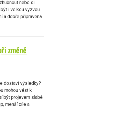
 zhubnout nebo si
být i velkou výzvou.
í a dobře připravená
při změně
se dostaví výsledky?
nou mohou vést k
sí být projevem slabé
p, menší cíle a