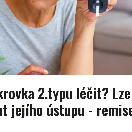
krovka 2.typu léčit? Lze
t jejího ústupu - remis