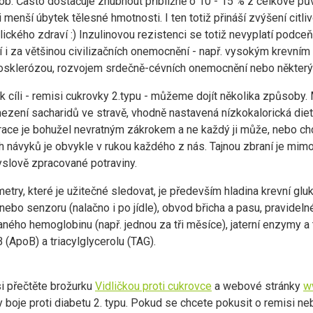
b. Často dostačuje zhubnout přibližně o 10 - 15 % z celkové pů
menší úbytek tělesné hmotnosti. I ten totiž přináší zvýšení citliv
ckého zdraví :) Inzulinovou rezistenci se totiž nevyplatí podceňo
ojí i za většinou civilizačních onemocnění - např. vysokým krevní
terosklerózou, rozvojem srdečně-cévních onemocnění nebo některý
 k cíli - remisi cukrovky 2.typu - můžeme dojít několika způsoby.
ezení sacharidů ve stravě, vhodně nastavená nízkokalorická diet
erace je bohužel nevratným zákrokem a ne každý ji může, nebo ch
návyků je obvykle v rukou každého z nás. Tajnou zbraní je mimo 
yslově zpracované potraviny.
metry, které je užitečné sledovat, je především hladina krevní g
bo senzoru (nalačno i po jídle), obvod břicha a pasu, pravidelné
ného hemoglobinu (např. jednou za tři měsíce), jaterní enzymy a t
 (ApoB) a triacylglycerolu (TAG).
si přečtěte brožurku
Vidličkou proti cukrovce
a webové stránky
w
 boje proti diabetu 2. typu. Pokud se chcete pokusit o remisi ne