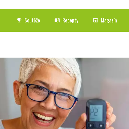
Soutěže
Recepty
Magazín
emoji_events
menu_book
newspaper