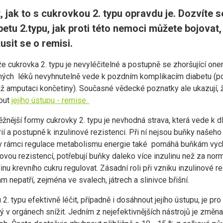
 jak to s cukrovkou 2. typu opravdu je. Dozvíte se
etu 2.typu, jak proti této nemoci můžete bojovat,
usit se o remisi.
že cukrovka 2. typu je nevyléčitelné a postupně se zhoršující one
aných léků nevyhnutelně vede k pozdním komplikacím diabetu (pos
ž amputaci končetiny). Současné vědecké poznatky ale ukazují, ž
out
jejího ústupu - remise.
běžnější formy cukrovky 2. typu je nevhodná strava, která vede 
í a postupně k inzulinové rezistenci. Při ní nejsou buňky našeho 
ý v rámci regulace metabolismu energie také pomáhá buňkám vych
novou rezistencí, potřebují buňky daleko více inzulinu než za no
u krevního cukru regulovat. Zásadní roli při vzniku inzulinové re
m nepatří, zejména ve svalech, játrech a slinivce břišní.
. typu efektivně léčit, případně i dosáhnout jejího ústupu, je pr
ný v orgánech snížit. Jedním z nejefektivnějších nástrojů je změna