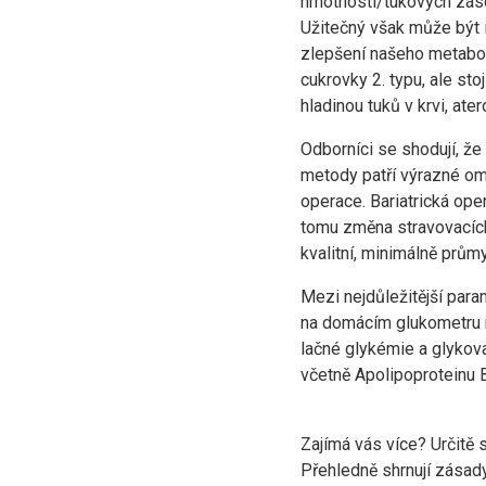
hmotnosti/tukových záso
Užitečný však může být i 
zlepšení našeho metaboli
cukrovky 2. typu, ale st
hladinou tuků v krvi, a
Odborníci se shodují, že
metody patří výrazné om
operace. Bariatrická op
tomu změna stravovacích 
kvalitní, minimálně prům
Mezi nejdůležitější para
na domácím glukometru ne
lačné glykémie a glykova
včetně Apolipoproteinu B
Zajímá vás více? Určitě 
Přehledně shrnují zásady