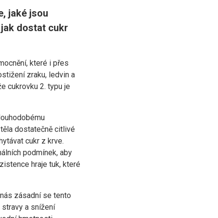
, jaké jsou
 jak dostat cukr
mocnění, které i přes
tižení zraku, ledvin a
e cukrovku 2. typu je
k dlouhodobému
těla dostatečně citlivé
ytávat cukr z krve.
rmálních podmínek, aby
zistence hraje tuk, které
o nás zásadní se tento
 stravy a snížení