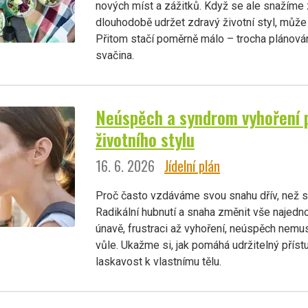
nových míst a zážitků. Když se ale snažíme
dlouhodobě udržet zdravý životní styl, může 
Přitom stačí poměrně málo – trocha plánován
svačina.
Neúspěch a syndrom vyhoření 
životního stylu
16. 6. 2026
Jídelní plán
Proč často vzdáváme svou snahu dřív, než 
Radikální hubnutí a snaha změnit vše najed
únavě, frustraci až vyhoření, neúspěch nemu
vůle. Ukažme si, jak pomáhá udržitelný přístu
laskavost k vlastnímu tělu.