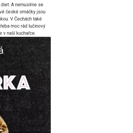
ě diet. A nemusíme se
tivé české omáčky jsou
íškou. V Čechách také
třeba moc rád lučinový
te v naší kuchařce.