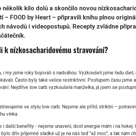
 několik kilo dolů a skončilo novou nízkosachar
 – FOOD by Heart – připravili knihu plnou originá
ch návodů i videopostupů. Recepty zvládne připr
ačátečník.
ali k nízkosacharidovému stravování?
 i my jsme roky bojovali s nadváhou. Vyzkoušeli jsme řadu diet, 
kávali. Často byly také velice restriktivní. Postupem času jsme a
ání. Nejdříve low carb vyzkoušela manželka, já jsem se postupně
ravujeme ve stylu low carb. Nejsme ale příliš striktní – potravi
hu vínka.
i další benefity - nejsme unavení, dost energie mám i na hokej.
 bylo dřív příjemně sladké už je na nás teď "až moc", a tak nám ch