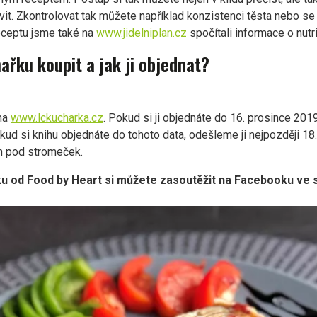
vit. Zkontrolovat tak můžete například konzistenci těsta nebo se i
eceptu jsme také na
www.jidelniplan.cz
spočítali informace o nutr
ařku koupit a jak ji objednat?
 na
www.lckucharka.cz
. Pokud si ji objednáte do 16. prosince 201
 si knihu objednáte do tohoto data, odešleme ji nejpozději 18.1
m pod stromeček.
u od Food by Heart si můžete zasoutěžit na Facebooku ve
.