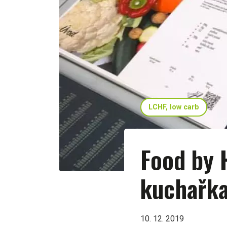
LCHF, low carb
Food by 
kuchařk
10. 12. 2019