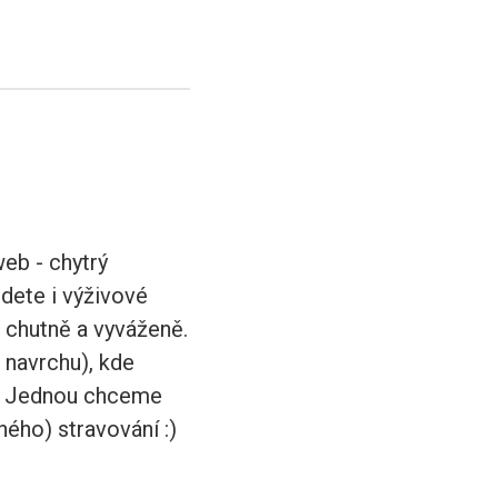
web - chytrý
dete i výživové
 chutně a vyváženě.
 navrchu), kde
 :) Jednou chceme
ného) stravování :)