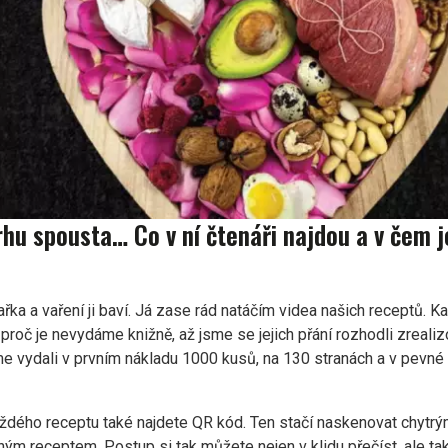
hu spousta… Co v ní čtenáři najdou a v čem j
řka a vaření ji baví. Já zase rád natáčím videa našich receptů. K
 proč je nevydáme knižně, až jsme se jejich přání rozhodli zrealizov
me vydali v prvním nákladu 1000 kusů, na 130 stranách a v pevné 
každého receptu také najdete QR kód. Ten stačí naskenovat chytr
ým receptem. Postup si tak můžete nejen v klidu přečíst, ale tak