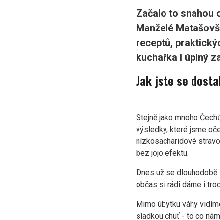
Začalo to snahou o
Manželé Matašovští
receptů, praktický
kuchařka i úplný z
Jak jste se dost
Stejně jako mnoho Čechů,
výsledky, které jsme oče
nízkosacharidové stravov
bez jojo efektu.
Dnes už se dlouhodobě st
občas si rádi dáme i troc
Mimo úbytku váhy vidíme 
sladkou chuť - to co nám