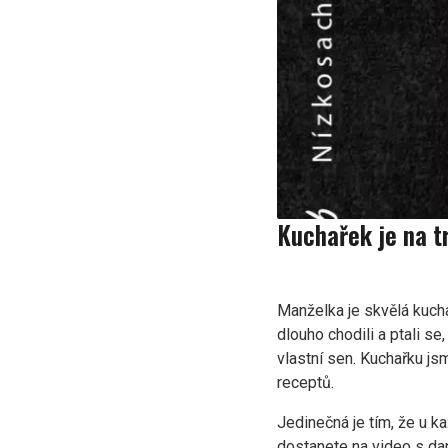
Kuchařek je na tr
Manželka je skvělá kucha
dlouho chodili a ptali se,
vlastní sen. Kuchařku js
receptů.
Jedinečná je tím, že u 
dostanete na video s dan