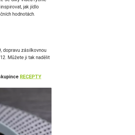
nspirovat, jak jídlo
ičních hodnotách.
9, dopravu zásilkovnou
2. Můžete ji tak nadělit
 skupince
RECEPTY