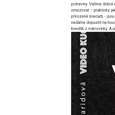
potraviny. Vaříme dobrá 
omezovat – prakticky jak
přirozeně lowcarb - jsou
nedáme dopustit na hous
knedlík z mikrovlnky. A j