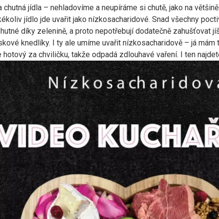
a chutná jídla – nehladovíme a neupíráme si chutě, jako na většin
ékoliv jídlo jde uvařit jako nízkosacharidové. Snad všechny poc
 hutné díky zelenině, a proto nepotřebují dodatečně zahušťovat j
kové knedlíky. I ty ale umíme uvařit nízkosacharidově – já mám 
e hotový za chviličku, takže odpadá zdlouhavé vaření. I ten najde