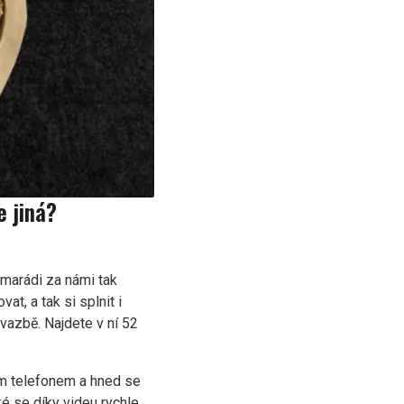
e jiná?
amarádi za námi tak
at, a tak si splnit i
vazbě. Najdete v ní 52
ým telefonem a hned se
é se díky videu rychle