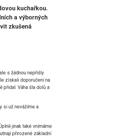
idovou kuchařkou.
lních a výborných
avit zkušená
ale s žádnou nepřišly
le získali doporučení na
 přidal. Váha šla dolů a
ny si už nevážíme a
 Úplně jinak také vnímáme
utnají přirozené základní