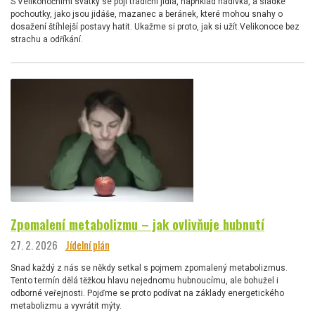
S Velikonočními svátky se pojí tradiční jídla, například nádivka, a sladké
pochoutky, jako jsou jidáše, mazanec a beránek, které mohou snahy o
dosažení štíhlejší postavy hatit. Ukažme si proto, jak si užít Velikonoce bez
strachu a odříkání.
Zpomalení metabolizmu – jak ovlivňuje hubnutí
27. 2. 2026
Jídelní plán
Snad každý z nás se někdy setkal s pojmem zpomalený metabolizmus.
Tento termín dělá těžkou hlavu nejednomu hubnoucímu, ale bohužel i
odborné veřejnosti. Pojďme se proto podívat na základy energetického
metabolizmu a vyvrátit mýty.