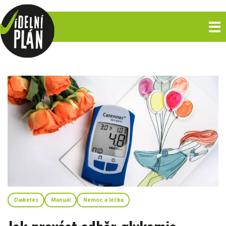
Diabetes
Manuál
Nemoc a léčba