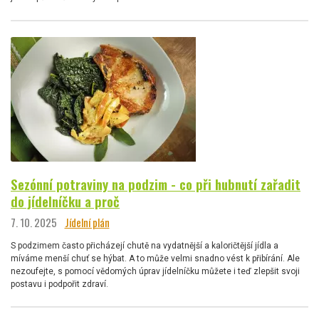
Sezónní potraviny na podzim - co při hubnutí zařadit
do jídelníčku a proč
7. 10. 2025
Jídelní plán
S podzimem často přicházejí chutě na vydatnější a kaloričtější jídla a
míváme menší chuť se hýbat. A to může velmi snadno vést k přibírání. Ale
nezoufejte, s pomocí vědomých úprav jídelníčku můžete i teď zlepšit svoji
postavu i podpořit zdraví.