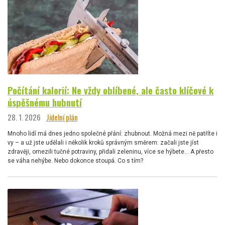
Počítání kalorií: Ne vždy oblíbené, ale často klíčové k
úspěšnému hubnutí
28. 1. 2026
Jídelní plán
Mnoho lidí má dnes jedno společné přání: zhubnout. Možná mezi ně patříte i
vy – a už jste udělali i několik kroků správným směrem: začali jste jíst
zdravěji, omezili tučné potraviny, přidali zeleninu, více se hýbete… A přesto
se váha nehýbe. Nebo dokonce stoupá. Co s tím?