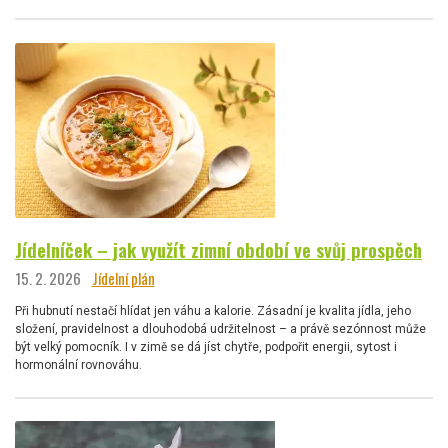
Jídelníček – jak využít zimní období ve svůj prospěch
15. 2. 2026
Jídelní plán
Při hubnutí nestačí hlídat jen váhu a kalorie. Zásadní je kvalita jídla, jeho
složení, pravidelnost a dlouhodobá udržitelnost – a právě sezónnost může
být velký pomocník. I v zimě se dá jíst chytře, podpořit energii, sytost i
hormonální rovnováhu.