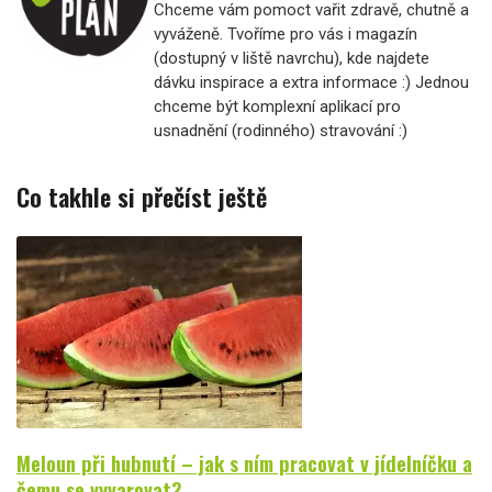
Chceme vám pomoct vařit zdravě, chutně a
vyváženě. Tvoříme pro vás i magazín
(dostupný v liště navrchu), kde najdete
dávku inspirace a extra informace :) Jednou
chceme být komplexní aplikací pro
usnadnění (rodinného) stravování :)
Co takhle si přečíst ještě
Meloun při hubnutí – jak s ním pracovat v jídelníčku a
čemu se vyvarovat?