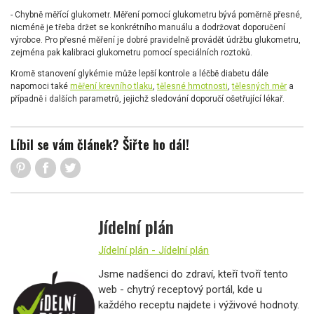
- Chybně měřící glukometr. Měření pomocí glukometru bývá poměrně přesné,
nicméně je třeba držet se konkrétního manuálu a dodržovat doporučení
výrobce. Pro přesné měření je dobré pravidelně provádět údržbu glukometru,
zejména pak kalibraci glukometru pomocí speciálních roztoků.
Kromě stanovení glykémie může lepší kontrole a léčbě diabetu dále
napomoci také
měření krevního tlaku
,
tělesné hmotnosti
,
tělesných měr
a
případně i dalších parametrů, jejichž sledování doporučí ošetřující lékař.
Líbil se vám článek? Šiřte ho dál!
Jídelní plán
Jídelní plán - Jídelní plán
Jsme nadšenci do zdraví, kteří tvoří tento
web - chytrý receptový portál, kde u
každého receptu najdete i výživové hodnoty.