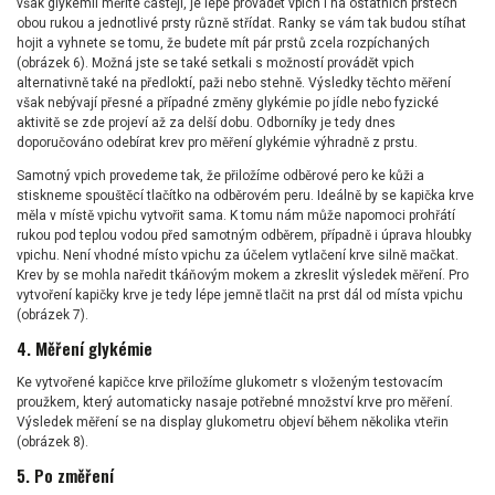
však glykémii měříte častěji, je lépe provádět vpich i na ostatních prstech
obou rukou a jednotlivé prsty různě střídat. Ranky se vám tak budou stíhat
hojit a vyhnete se tomu, že budete mít pár prstů zcela rozpíchaných
(obrázek 6). Možná jste se také setkali s možností provádět vpich
alternativně také na předloktí, paži nebo stehně. Výsledky těchto měření
však nebývají přesné a případné změny glykémie po jídle nebo fyzické
aktivitě se zde projeví až za delší dobu. Odborníky je tedy dnes
doporučováno odebírat krev pro měření glykémie výhradně z prstu.
Samotný vpich provedeme tak, že přiložíme odběrové pero ke kůži a
stiskneme spouštěcí tlačítko na odběrovém peru. Ideálně by se kapička krve
měla v místě vpichu vytvořit sama. K tomu nám může napomoci prohřátí
rukou pod teplou vodou před samotným odběrem, případně i úprava hloubky
vpichu. Není vhodné místo vpichu za účelem vytlačení krve silně mačkat.
Krev by se mohla naředit tkáňovým mokem a zkreslit výsledek měření. Pro
vytvoření kapičky krve je tedy lépe jemně tlačit na prst dál od místa vpichu
(obrázek 7).
4. Měření glykémie
Ke vytvořené kapičce krve přiložíme glukometr s vloženým testovacím
proužkem, který automaticky nasaje potřebné množství krve pro měření.
Výsledek měření se na display glukometru objeví během několika vteřin
(obrázek 8).
5. Po změření