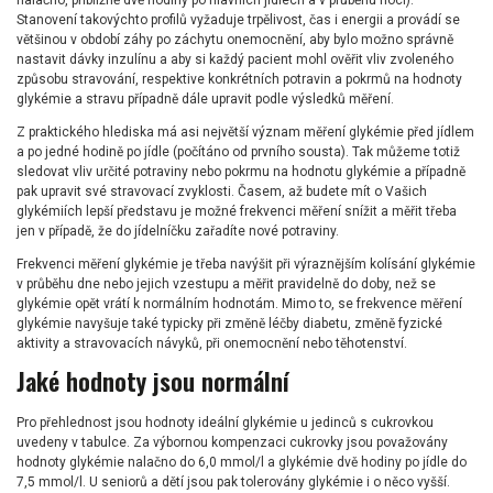
nalačno, přibližně dvě hodiny po hlavních jídlech a v průběhu noci).
Stanovení takovýchto profilů vyžaduje trpělivost, čas i energii a provádí se
většinou v období záhy po záchytu onemocnění, aby bylo možno správně
nastavit dávky inzulínu a aby si každý pacient mohl ověřit vliv zvoleného
způsobu stravování, respektive konkrétních potravin a pokrmů na hodnoty
glykémie a stravu případně dále upravit podle výsledků měření.
Z praktického hlediska má asi největší význam měření glykémie před jídlem
a po jedné hodině po jídle (počítáno od prvního sousta). Tak můžeme totiž
sledovat vliv určité potraviny nebo pokrmu na hodnotu glykémie a případně
pak upravit své stravovací zvyklosti. Časem, až budete mít o Vašich
glykémiích lepší představu je možné frekvenci měření snížit a měřit třeba
jen v případě, že do jídelníčku zařadíte nové potraviny.
Frekvenci měření glykémie je třeba navýšit při výraznějším kolísání glykémie
v průběhu dne nebo jejich vzestupu a měřit pravidelně do doby, než se
glykémie opět vrátí k normálním hodnotám. Mimo to, se frekvence měření
glykémie navyšuje také typicky při změně léčby diabetu, změně fyzické
aktivity a stravovacích návyků, při onemocnění nebo těhotenství.
Jaké hodnoty jsou normální
Pro přehlednost jsou hodnoty ideální glykémie u jedinců s cukrovkou
uvedeny v tabulce. Za výbornou kompenzaci cukrovky jsou považovány
hodnoty glykémie nalačno do 6,0 mmol/l a glykémie dvě hodiny po jídle do
7,5 mmol/l. U seniorů a dětí jsou pak tolerovány glykémie i o něco vyšší.