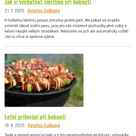
Jak si vychutnat zmrzlinu při hubnutí
21. 7. 2025
Kateřina Gallinová
K horkému letnímu počasí zmrzliny prostě patří. Ale pokud se snažíte
zmenšit obvod svého pasu, jsou pro vás mražené pochoutky plné cukry a
kalorií nejspíš velkým strašákem. Nemusíte se jich ale automaticky vzdát!
Jen to chce si správně vybírat.
Letní grilování při hubnutí
19. 6. 2025
Kateřina Gallinová
Teplé a slunné počasí je tady a s tím neodmyslitelně přicházejí i grilovačky.