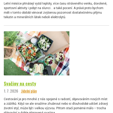
Letní měsíce přinášejí vyšší teploty, více času stráveného venku, dovolené,
sportovní aktivity i pobyt na slunci… a také pocení. A právě proto bychom
měli v tomto období věnovat zvýšenou pozornost dostatečnému příjmu
tekutin a minerálních látek neboli elektrolytů.
Svačiny na cesty
1. 7. 2026
Jídelní plán
Cestování je pro mnohé z nás spojené s radostí, objevováním nových míst
a zážitků. Když se ale snažíme zhubnout nebo si dlouhodobě udržet zdravý
životní styl, může být i velkou výzvou. Přitom stačí poměrně málo – trocha
plánování a dobře připravená svačina.