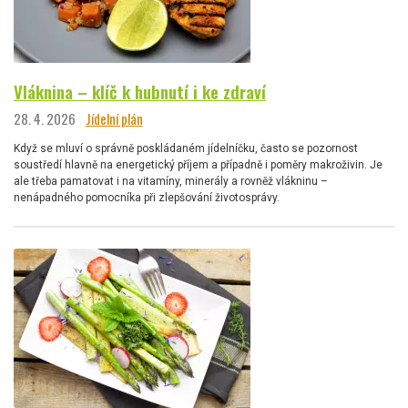
Vláknina – klíč k hubnutí i ke zdraví
28. 4. 2026
Jídelní plán
Když se mluví o správně poskládaném jídelníčku, často se pozornost
soustředí hlavně na energetický příjem a případně i poměry makroživin. Je
ale třeba pamatovat i na vitamíny, minerály a rovněž vlákninu –
nenápadného pomocníka při zlepšování životosprávy.