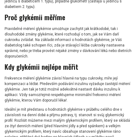
jedinců s diabeticem 1. typu), případně glukometr (častější u jedinců s
diabetiem 2. typu).
Proč glykémii měříme
Pravidelné měření glykémie umožňuje zachytit jak krátkodobé, tak i
dlouhodobé změny glykémie, které rozhodují o tom, jak se Vám daří
cukrovku zvládat. Na základě informací o hodnotách glykémie, je Váš
diabetolog také schopen říci, zda je stávající léčba cukrovky nastavena
správně, nebo je třeba provést nějaké změny v dávkování léků nebo dietních
doporučeních.
Kdy glykémii nejlépe měřit
Frekvence měření glykémie závisí hlavně na typu cukrovky, míře její
kompenzaci a léčbě. Především podávání inzulinu vyžaduje častější měření
glykémie. Jen tak je totiž možné adekvátně nastavit dávku inzulinu k
aplikaci. Vždy samozřejmě respektujeme minimální frekvenci měření
glykémie, kterou Vám doporučil lékař.
Ideální je mít představu o hodnotách glykémie v průběhu celého dne v
závislosti na denní době a příjmu potravy, tj. stanovit si svůj glykemický
profil. Rozlišit můžeme mezi malým glykemickým profilem, který se skládá
ze čtyř denních měření (před hlavními jídly a před spánkem) a velkým
glykemickým profilem, který navíc obsahuje stanovení glykémie ráno