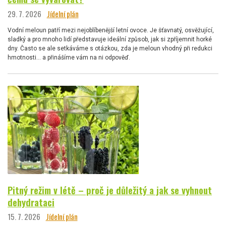
29. 7. 2026
Jídelní plán
Vodní meloun patří mezi nejoblíbenější letní ovoce. Je šťavnatý, osvěžující,
sladký a pro mnoho lidí představuje ideální způsob, jak si zpříjemnit horké
dny. Často se ale setkáváme s otázkou, zda je meloun vhodný při redukci
hmotnosti… a přinášíme vám na ni odpověď.
Pitný režim v létě – proč je důležitý a jak se vyhnout
dehydrataci
15. 7. 2026
Jídelní plán