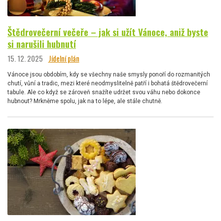
Štědrovečerní večeře – jak si užít Vánoce, aniž byste
si narušili hubnutí
15. 12. 2025
Jídelní plán
Vánoce jsou obdobím, kdy se všechny naše smysly ponoří do rozmanitých
chutí, vůní a tradic, mezi které neodmyslitelně patří i bohatá štědrovečerní
tabule. Ale co když se zároveň snažíte udržet svou váhu nebo dokonce
hubnout? Mrkněme spolu, jak na to lépe, ale stále chutně.