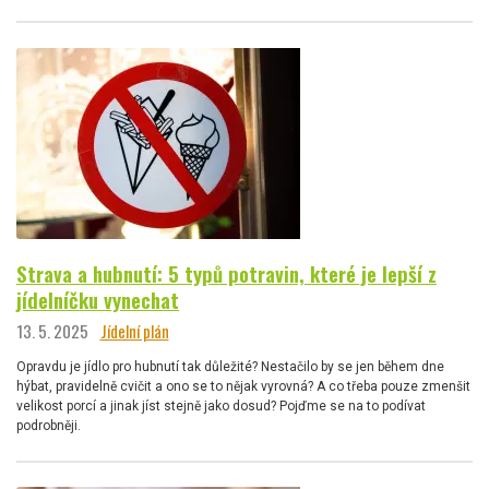
Strava a hubnutí: 5 typů potravin, které je lepší z
jídelníčku vynechat
13. 5. 2025
Jídelní plán
Opravdu je jídlo pro hubnutí tak důležité? Nestačilo by se jen během dne
hýbat, pravidelně cvičit a ono se to nějak vyrovná? A co třeba pouze zmenšit
velikost porcí a jinak jíst stejně jako dosud? Pojďme se na to podívat
podrobněji.