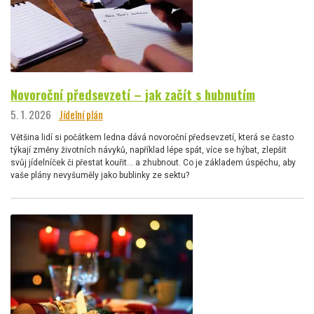
Novoroční předsevzetí – jak začít s hubnutím
5. 1. 2026
Jídelní plán
Většina lidí si počátkem ledna dává novoroční předsevzetí, která se často
týkají změny životních návyků, například lépe spát, více se hýbat, zlepšit
svůj jídelníček či přestat kouřit… a zhubnout. Co je základem úspěchu, aby
vaše plány nevyšuměly jako bublinky ze sektu?