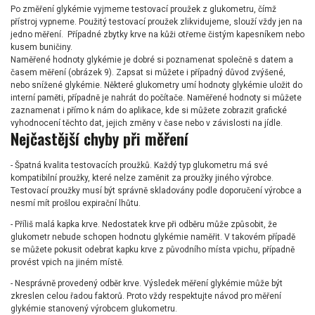
Po změření glykémie vyjmeme testovací proužek z glukometru, čímž
přístroj vypneme. Použitý testovací proužek zlikvidujeme, slouží vždy jen na
jedno měření. Případné zbytky krve na kůži otřeme čistým kapesníkem nebo
kusem buničiny.
Naměřené hodnoty glykémie je dobré si poznamenat společně s datem a
časem měření (obrázek 9). Zapsat si můžete i případný důvod zvýšené,
nebo snížené glykémie. Některé glukometry umí hodnoty glykémie uložit do
interní paměti, případně je nahrát do počítače. Naměřené hodnoty si můžete
zaznamenat i přímo k nám do aplikace, kde si můžete zobrazit grafické
vyhodnocení těchto dat, jejich změny v čase nebo v závislosti na jídle.
Nejčastější chyby při měření
- Špatná kvalita testovacích proužků. Každý typ glukometru má své
kompatibilní proužky, které nelze zaměnit za proužky jiného výrobce.
Testovací proužky musí být správně skladovány podle doporučení výrobce a
nesmí mít prošlou expirační lhůtu.
- Příliš malá kapka krve. Nedostatek krve při odběru může způsobit, že
glukometr nebude schopen hodnotu glykémie naměřit. V takovém případě
se můžete pokusit odebrat kapku krve z původního místa vpichu, případně
provést vpich na jiném místě.
- Nesprávně provedený odběr krve. Výsledek měření glykémie může být
zkreslen celou řadou faktorů. Proto vždy respektujte návod pro měření
glykémie stanovený výrobcem glukometru.