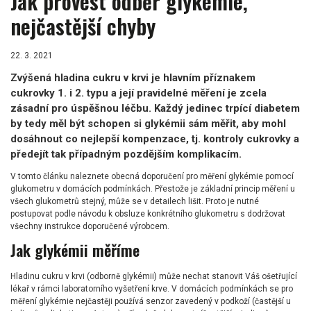
Jak provést odběr glykemie,
nejčastější chyby
22. 3. 2021
Zvýšená hladina cukru v krvi je hlavním příznakem
cukrovky 1. i 2. typu a její pravidelné měření je zcela
zásadní pro úspěšnou léčbu. Každý jedinec trpící diabetem
by tedy měl být schopen si glykémii sám měřit, aby mohl
dosáhnout co nejlepší kompenzace, tj. kontroly cukrovky a
předejít tak případným pozdějším komplikacím.
V tomto článku naleznete obecná doporučení pro měření glykémie pomocí
glukometru v domácích podmínkách. Přestože je základní princip měření u
všech glukometrů stejný, může se v detailech lišit. Proto je nutné
postupovat podle návodu k obsluze konkrétního glukometru s dodržovat
všechny instrukce doporučené výrobcem.
Jak glykémii měříme
Hladinu cukru v krvi (odborně glykémii) může nechat stanovit Váš ošetřující
lékař v rámci laboratorního vyšetření krve. V domácích podmínkách se pro
měření glykémie nejčastěji používá senzor zavedený v podkoží (častější u