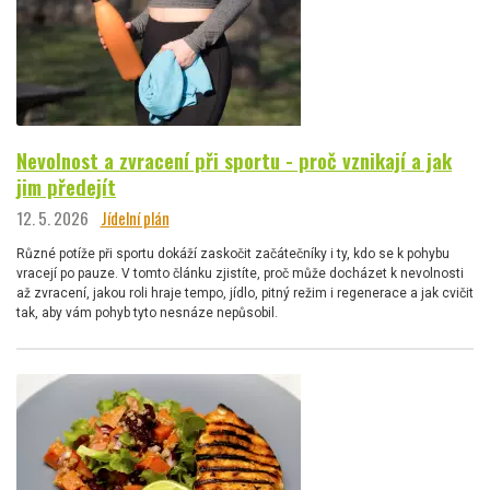
Nevolnost a zvracení při sportu - proč vznikají a jak
jim předejít
12. 5. 2026
Jídelní plán
Různé potíže při sportu dokáží zaskočit začátečníky i ty, kdo se k pohybu
vracejí po pauze. V tomto článku zjistíte, proč může docházet k nevolnosti
až zvracení, jakou roli hraje tempo, jídlo, pitný režim i regenerace a jak cvičit
tak, aby vám pohyb tyto nesnáze nepůsobil.