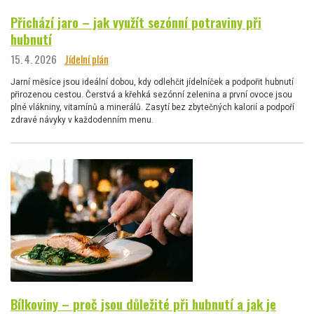
Přichází jaro – jak využít sezónní potraviny při
hubnutí
15. 4. 2026
Jídelní plán
Jarní měsíce jsou ideální dobou, kdy odlehčit jídelníček a podpořit hubnutí
přirozenou cestou. Čerstvá a křehká sezónní zelenina a první ovoce jsou
plné vlákniny, vitamínů a minerálů. Zasytí bez zbytečných kalorií a podpoří
zdravé návyky v každodenním menu.
Bílkoviny – proč jsou důležité při hubnutí a jak je