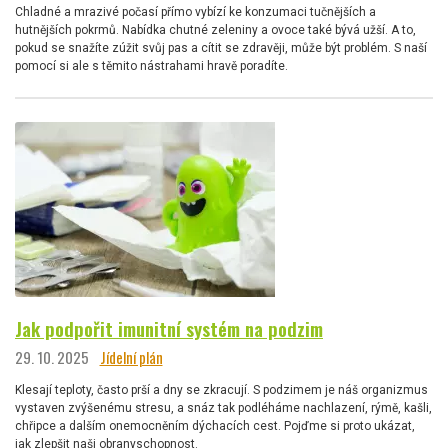
Chladné a mrazivé počasí přímo vybízí ke konzumaci tučnějších a
hutnějších pokrmů. Nabídka chutné zeleniny a ovoce také bývá užší. A to,
pokud se snažíte zúžit svůj pas a cítit se zdravěji, může být problém. S naší
pomocí si ale s těmito nástrahami hravě poradíte.
Jak podpořit imunitní systém na podzim
29. 10. 2025
Jídelní plán
Klesají teploty, často prší a dny se zkracují. S podzimem je náš organizmus
vystaven zvýšenému stresu, a snáz tak podléháme nachlazení, rýmě, kašli,
chřipce a dalším onemocněním dýchacích cest. Pojďme si proto ukázat,
jak zlepšit naši obranyschopnost.