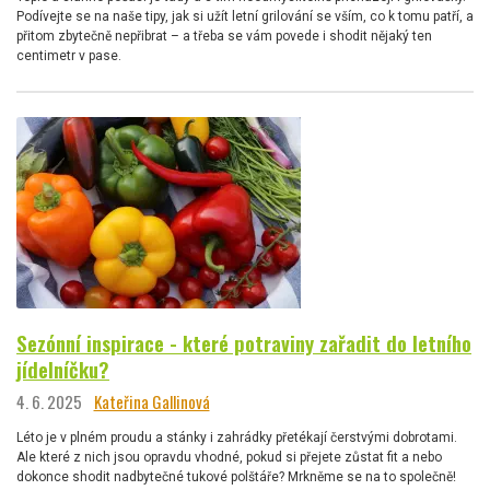
Podívejte se na naše tipy, jak si užít letní grilování se vším, co k tomu patří, a
přitom zbytečně nepřibrat – a třeba se vám povede i shodit nějaký ten
centimetr v pase.
Sezónní inspirace - které potraviny zařadit do letního
jídelníčku?
4. 6. 2025
Kateřina Gallinová
Léto je v plném proudu a stánky i zahrádky přetékají čerstvými dobrotami.
Ale které z nich jsou opravdu vhodné, pokud si přejete zůstat fit a nebo
dokonce shodit nadbytečné tukové polštáře? Mrkněme se na to společně!