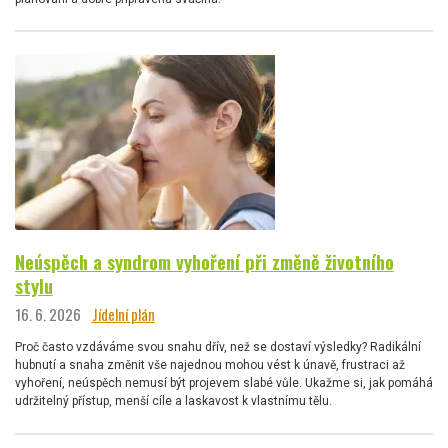
Neúspěch a syndrom vyhoření při změně životního
stylu
16. 6. 2026
Jídelní plán
Proč často vzdáváme svou snahu dřív, než se dostaví výsledky? Radikální
hubnutí a snaha změnit vše najednou mohou vést k únavě, frustraci až
vyhoření, neúspěch nemusí být projevem slabé vůle. Ukažme si, jak pomáhá
udržitelný přístup, menší cíle a laskavost k vlastnímu tělu.