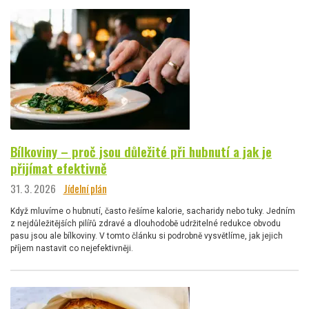
Bílkoviny – proč jsou důležité při hubnutí a jak je
přijímat efektivně
31. 3. 2026
Jídelní plán
Když mluvíme o hubnutí, často řešíme kalorie, sacharidy nebo tuky. Jedním
z nejdůležitějších pilířů zdravé a dlouhodobě udržitelné redukce obvodu
pasu jsou ale bílkoviny. V tomto článku si podrobně vysvětlíme, jak jejich
příjem nastavit co nejefektivněji.