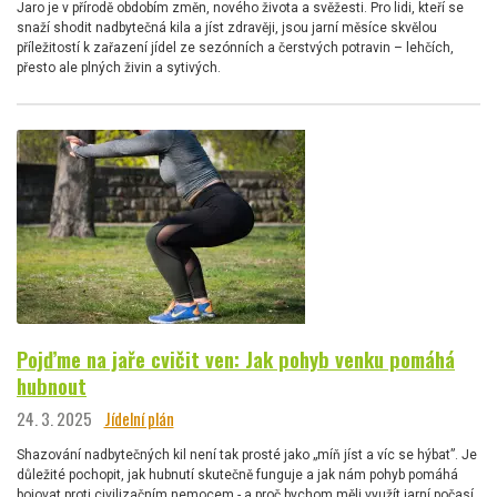
Jaro je v přírodě obdobím změn, nového života a svěžesti. Pro lidi, kteří se
snaží shodit nadbytečná kila a jíst zdravěji, jsou jarní měsíce skvělou
příležitostí k zařazení jídel ze sezónních a čerstvých potravin – lehčích,
přesto ale plných živin a sytivých.
Pojďme na jaře cvičit ven: Jak pohyb venku pomáhá
hubnout
24. 3. 2025
Jídelní plán
Shazování nadbytečných kil není tak prosté jako „míň jíst a víc se hýbat”. Je
důležité pochopit, jak hubnutí skutečně funguje a jak nám pohyb pomáhá
bojovat proti civilizačním nemocem - a proč bychom měli využít jarní počasí