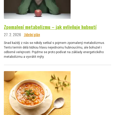
Zpomalení metabolizmu – jak ovlivňuje hubnutí
27. 2. 2026
Jídelní plán
Snad každý z nás se někdy setkal s pojmem zpomalený metabolizmus.
Tento termín dělá těžkou hlavu nejednomu hubnoucímu, ale bohužel i
odborné veřejnosti. Pojďme se proto podívat na základy energetického
metabolizmu a vyvrátit mýty.