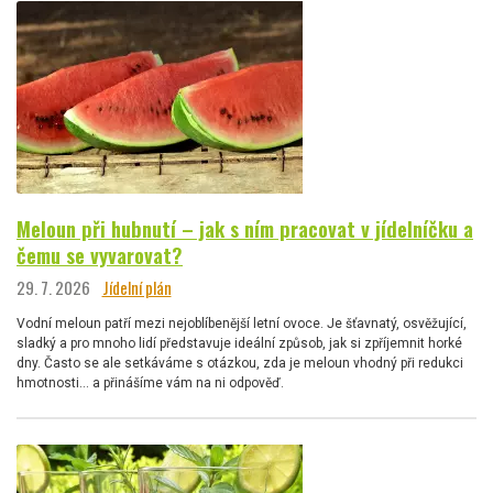
Meloun při hubnutí – jak s ním pracovat v jídelníčku a
čemu se vyvarovat?
29. 7. 2026
Jídelní plán
Vodní meloun patří mezi nejoblíbenější letní ovoce. Je šťavnatý, osvěžující,
sladký a pro mnoho lidí představuje ideální způsob, jak si zpříjemnit horké
dny. Často se ale setkáváme s otázkou, zda je meloun vhodný při redukci
hmotnosti… a přinášíme vám na ni odpověď.