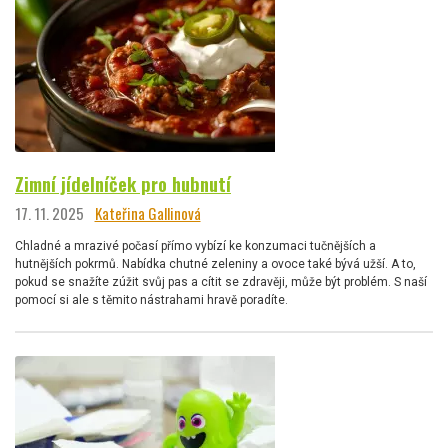
Zimní jídelníček pro hubnutí
17. 11. 2025
Kateřina Gallinová
Chladné a mrazivé počasí přímo vybízí ke konzumaci tučnějších a
hutnějších pokrmů. Nabídka chutné zeleniny a ovoce také bývá užší. A to,
pokud se snažíte zúžit svůj pas a cítit se zdravěji, může být problém. S naší
pomocí si ale s těmito nástrahami hravě poradíte.