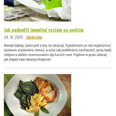
Jak podpořit imunitní systém na podzim
29. 10. 2025
Jídelní plán
Klesají teploty, často prší a dny se zkracují. S podzimem je náš organizmus
vystaven zvýšenému stresu, a snáz tak podléháme nachlazení, rýmě, kašli,
chřipce a dalším onemocněním dýchacích cest. Pojďme si proto ukázat,
jak zlepšit naši obranyschopnost.