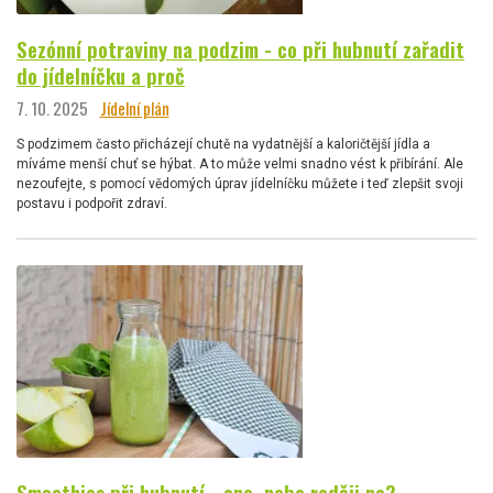
Sezónní potraviny na podzim - co při hubnutí zařadit
do jídelníčku a proč
7. 10. 2025
Jídelní plán
S podzimem často přicházejí chutě na vydatnější a kaloričtější jídla a
míváme menší chuť se hýbat. A to může velmi snadno vést k přibírání. Ale
nezoufejte, s pomocí vědomých úprav jídelníčku můžete i teď zlepšit svoji
postavu i podpořit zdraví.
Smoothies při hubnutí - ano, nebo raději ne?