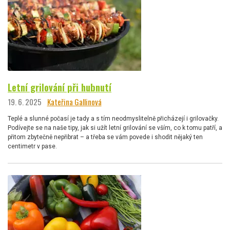
Letní grilování při hubnutí
19. 6. 2025
Kateřina Gallinová
Teplé a slunné počasí je tady a s tím neodmyslitelně přicházejí i grilovačky.
Podívejte se na naše tipy, jak si užít letní grilování se vším, co k tomu patří, a
přitom zbytečně nepřibrat – a třeba se vám povede i shodit nějaký ten
centimetr v pase.