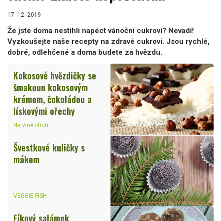
17. 12. 2019
Že jste doma nestihli napéct vánoční cukroví? Nevadí!
Vyzkoušejte naše recepty na zdravé cukroví. Jsou rychlé,
dobré, odlehčené a doma budete za hvězdu.
Kokosové hvězdičky se
šmakoun kokosovým
krémem, čokoládou a
lískovými ořechy
Na vlně chuti
Švestkové kuličky s
mákem
VEGGIE FISH
Fíkový salámek