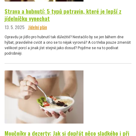
Strava a hubnutí: 5 typů potravin, které je lepší z
jídelníčku vynechat
13. 5. 2025
Jídelní plán
Opravdu je jídlo pro hubnutí tak důležité? Nestačilo by se jen během dne
hýbat, pravidelně cvičit a ono se to nějak vyrovná? A co třeba pouze zmenšit
velikost porcí a jinak jíst stejně jako dosud? Pojďme se na to podívat
podrobněji.
Moučníky a dezerty: Jak si dopřát něco sladkého i při