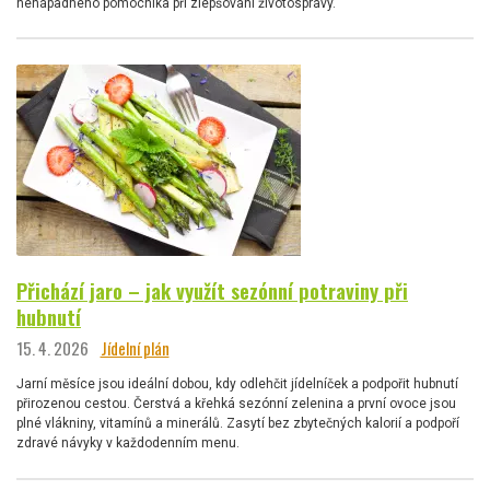
nenápadného pomocníka při zlepšování životosprávy.
Přichází jaro – jak využít sezónní potraviny při
hubnutí
15. 4. 2026
Jídelní plán
Jarní měsíce jsou ideální dobou, kdy odlehčit jídelníček a podpořit hubnutí
přirozenou cestou. Čerstvá a křehká sezónní zelenina a první ovoce jsou
plné vlákniny, vitamínů a minerálů. Zasytí bez zbytečných kalorií a podpoří
zdravé návyky v každodenním menu.