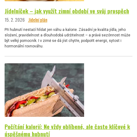
Jídelníček – jak využít zimní období ve svůj prospěch
15. 2. 2026
Jídelní plán
Při hubnutí nestačí hlídat jen váhu a kalorie. Zásadní je kvalita jídla, jeho
složení, pravidelnost a dlouhodobá udržitelnost – a právě sezónnost může
být velký pomocník. I v zimě se dá jíst chytře, podpořit energii, sytost i
hormonální rovnováhu.
Počítání kalorií: Ne vždy oblíbené, ale často klíčové k
úspěšnému hubnutí