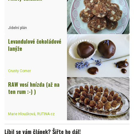
Jídelní plán
Levandulové čokoládové
lanýže
Crusty Corner
RAW vosí hnízda (až na
ten rum :-) )
Marie Hloušková, RUTINA.cz
Líbil se vám článek? Šiřte ho dál!