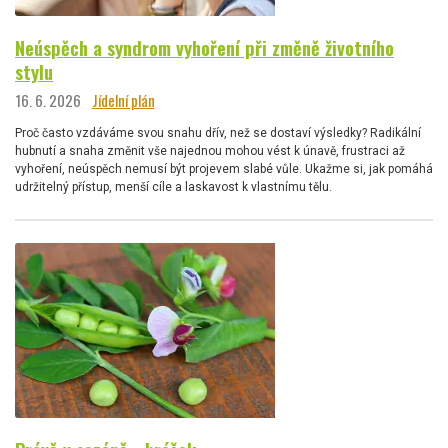
Neúspěch a syndrom vyhoření při změně životního
stylu
16. 6. 2026
Jídelní plán
Proč často vzdáváme svou snahu dřív, než se dostaví výsledky? Radikální
hubnutí a snaha změnit vše najednou mohou vést k únavě, frustraci až
vyhoření, neúspěch nemusí být projevem slabé vůle. Ukažme si, jak pomáhá
udržitelný přístup, menší cíle a laskavost k vlastnímu tělu.