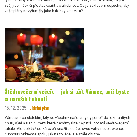
týkají změny životních návyků, například lépe spát, více se hýbat, zlepšit
svůj jídelníček či přestat kouřit… a zhubnout. Co je základem úspěchu, aby
vaše plány nevyšuměly jako bublinky ze sektu?
Štědrovečerní večeře – jak si užít Vánoce, aniž byste
si narušili hubnutí
15. 12. 2025
Jídelní plán
Vánoce jsou obdobím, kdy se všechny naše smysly ponoří do rozmanitých
chutí, vůní a tradic, mezi které neodmyslitelně patří i bohatá štědrovečerní
tabule. Ale co když se zároveň snažíte udržet svou váhu nebo dokonce
hubnout? Mrkněme spolu, jak na to lépe, ale stále chutně.