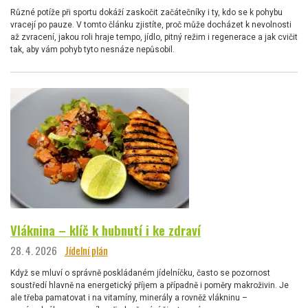
Různé potíže při sportu dokáží zaskočit začátečníky i ty, kdo se k pohybu
vracejí po pauze. V tomto článku zjistíte, proč může docházet k nevolnosti
až zvracení, jakou roli hraje tempo, jídlo, pitný režim i regenerace a jak cvičit
tak, aby vám pohyb tyto nesnáze nepůsobil.
Vláknina – klíč k hubnutí i ke zdraví
28. 4. 2026
Jídelní plán
Když se mluví o správně poskládaném jídelníčku, často se pozornost
soustředí hlavně na energetický příjem a případně i poměry makroživin. Je
ale třeba pamatovat i na vitamíny, minerály a rovněž vlákninu –