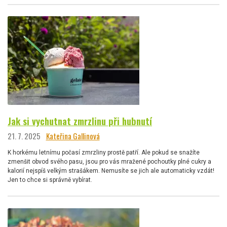
Jak si vychutnat zmrzlinu při hubnutí
21. 7. 2025
Kateřina Gallinová
K horkému letnímu počasí zmrzliny prostě patří. Ale pokud se snažíte
zmenšit obvod svého pasu, jsou pro vás mražené pochoutky plné cukry a
kalorií nejspíš velkým strašákem. Nemusíte se jich ale automaticky vzdát!
Jen to chce si správně vybírat.