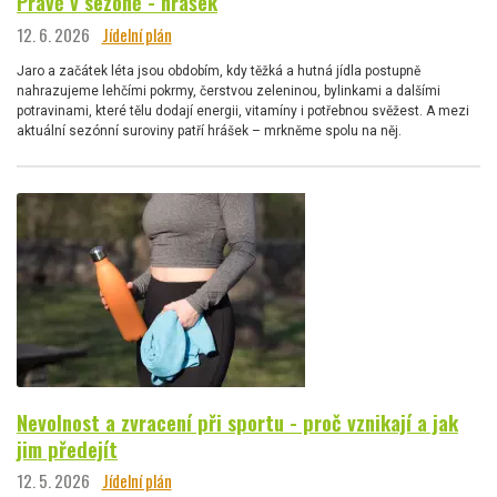
Právě v sezóně - hrášek
12. 6. 2026
Jídelní plán
Jaro a začátek léta jsou obdobím, kdy těžká a hutná jídla postupně
nahrazujeme lehčími pokrmy, čerstvou zeleninou, bylinkami a dalšími
potravinami, které tělu dodají energii, vitamíny i potřebnou svěžest. A mezi
aktuální sezónní suroviny patří hrášek – mrkněme spolu na něj.
Nevolnost a zvracení při sportu - proč vznikají a jak
jim předejít
12. 5. 2026
Jídelní plán