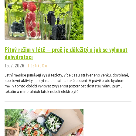
Pitný režim v létě – proč je důležitý a jak se vyhnout
dehydrataci
15. 7. 2026
Jídelní plán
Letní měsíce přinášejí vyšší teploty, více času stráveného venku, dovolené,
sportovní aktivity i pobyt na slunci… a také pocení. A právě proto bychom
měli v tomto období věnovat zvýšenou pozornost dostatečnému příjmu
tekutin a minerálních látek neboli elektrolytů.