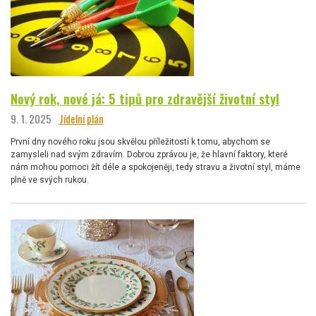
Nový rok, nové já: 5 tipů pro zdravější životní styl
9. 1. 2025
Jídelní plán
První dny nového roku jsou skvělou příležitostí k tomu, abychom se
zamysleli nad svým zdravím. Dobrou zprávou je, že hlavní faktory, které
nám mohou pomoci žít déle a spokojeněji, tedy stravu a životní styl, máme
plně ve svých rukou.