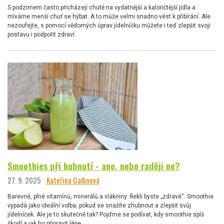
S podzimem často přicházejí chutě na vydatnější a kaloričtější jídla a
míváme menší chuť se hýbat. A to může velmi snadno vést k přibírání. Ale
nezoufejte, s pomocí vědomých úprav jídelníčku můžete i teď zlepšit svoji
postavu i podpořit zdraví.
Smoothies při hubnutí - ano, nebo raději ne?
27. 9. 2025
Kateřina Gallinová
Barevné, plné vitamínů, minerálů a vlákniny. Řekli byste „zdravé“. Smoothie
vypadá jako ideální volba, pokud se snažíte zhubnout a zlepšit svůj
jídelníček. Ale je to skutečně tak? Pojďme se podívat, kdy smoothie spíš
škodí a jak ho připravit lépe.