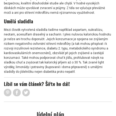
bezpečnou, kvalitní dlouhodobé studie ale chybí. V hodně vysokých
dávkách může vyvolávat zvracení a průjmy. Z těla se vylučuje převážně
močí a ani pro střevní mikroflóru nemá významnou využitelnost.
Umělá sladidla
Mezi člověk vytvořená sladidla řadíme například aspartam, sukralózu,
neotam, acesulfam draselný a sacharin. I přes nulovou kalorickou hodnotu
je nelze ani trochu doporučit. Jejich konzumace je spojena se zvýšeným
rizikem negativního ovlivnění střevní mikroflóry (a tak mohou přispívat i k
rozvoji inzulínové rezistence, diabetu 2. typu, metabolického syndromu a
kardiovaskulárních onemocnění), obzvlášť při jejich zvýšené a častější
konzumaci. Také mohou podporovat chuť k jídlu, prohlubovat návyk na
sladkou chuť a zvyšovat tak kalorický příjem až o 30 %. Tak zvané light
výrobky, limonády i potraviny (kupované i doma připravené) s umělými
sladidly do jídelníčku nejen diabetika proto nepatří.
Líbil se vám článek? Šiřte ho dál!
Jídelní plán