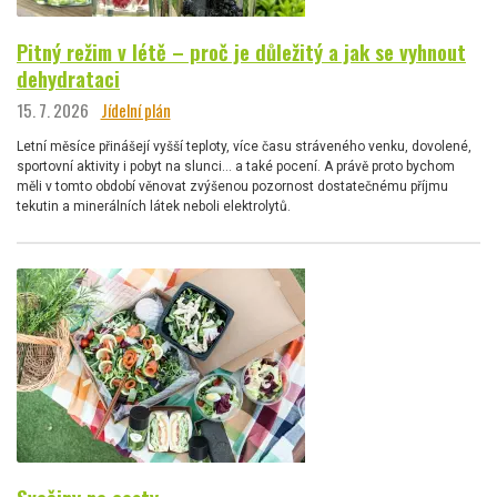
Pitný režim v létě – proč je důležitý a jak se vyhnout
dehydrataci
15. 7. 2026
Jídelní plán
Letní měsíce přinášejí vyšší teploty, více času stráveného venku, dovolené,
sportovní aktivity i pobyt na slunci… a také pocení. A právě proto bychom
měli v tomto období věnovat zvýšenou pozornost dostatečnému příjmu
tekutin a minerálních látek neboli elektrolytů.