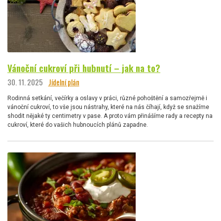
Vánoční cukroví při hubnutí – jak na to?
30. 11. 2025
Jídelní plán
Rodinná setkání, večírky a oslavy v práci, různé pohoštění a samozřejmě i
vánoční cukroví, to vše jsou nástrahy, které na nás číhají, když se snažíme
shodit nějaké ty centimetry v pase. A proto vám přinášíme rady a recepty na
cukroví, které do vašich hubnoucích plánů zapadne.