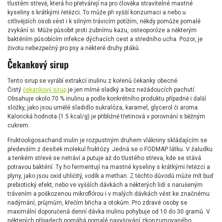
tlustém střevě, která ho přetvářejí na pro člověka stravitelné mastné
kyseliny s krátkými řetězci. To může při vyšší konzumaci a nebo u
citlivějších osob vést i k silným trávicím potížím, někdy pomůže pomalé
zvykání si. Může působit proti zubnímu kazu, osteoporóze a některým
baktériím působícím infekce dýchacích cest a středního ucha. Pozor, je
životu nebezpečný pro psy a některé druhy ptáků.
Čekankový sirup
Tento sirup se vyrábí extrakcí inulinu z kořenů čekanky obecné.
Čistý
čekankový sirup
je jen mírně sladký a bez nežádoucích pachutí.
Obsahuje okolo 70 % inulinu a podle konkrétního produktu případně i další
složky, jako jsou umělé sladidlo sukralóza, karamel, glycerol či aroma.
Kalorická hodnota (1.5 kcal/g) je přibližně třetinová v porovnání s běžným
cukrem.
Fruktooligosacharid inulin je rozpustným druhem vlákniny skládajícím se
především z desítek molekul fruktózy. Jedná se o FODMAP látku. V žaludku
a tenkém střevě se netráví a putuje až do tlustého střeva, kde se stává
potravou baktérií. Ty ho fermentují na mastné kyseliny s krátkými řetězci a
plyny, jako jsou oxid uhličitý, vodík a methan. Z těchto důvodů může mít buď
prebiotický efekt, nebo ve vyšších dávkách a některých lidí s narušeným
trávením a poškozenou mikroflórou i v malých dávkách vést ke značnému
nadýmání, průjmům, křečím břicha a otokům. Pro zdravé osoby se
maximální doporučená denní dávka inulinu pohybuje od 10 do 30 gramů. V
některých případech pomáhá pomalé navyšování zkonzumovaného