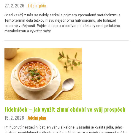
27. 2. 2026
Jídelní plán
Snad každý z nás se někdy setkal s pojmem zpomalený metabolizmus.
Tento termín dělá těžkou hlavu nejednomu hubnoucímu, ale bohužel i
odborné veřejnosti. Pojďme se proto podívat na základy energetického
metabolizmu a vyvrátit mýty.
Jídelníček – jak využít zimní období ve svůj prospěch
15. 2. 2026
Jídelní plán
Při hubnutí nestačí hlídat jen váhu a kalorie. Zásadní je kvalita jídla, jeho
složení, pravidelnost a dlouhodobá udržitelnost – a právě sezónnost může