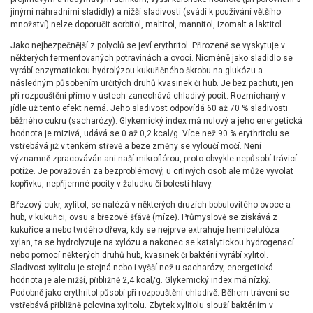
jinými náhradními sladidly) a nižší sladivosti (svádí k používání většího
množství) nelze doporučit sorbitol, maltitol, mannitol, izomalt a laktitol.
Jako nejbezpečnější z polyolů se jeví erythritol. Přirozeně se vyskytuje v
některých fermentovaných potravinách a ovoci. Nicméně jako sladidlo se
vyrábí enzymatickou hydrolýzou kukuřičného škrobu na glukózu a
následným působením určitých druhů kvasinek či hub. Je bez pachuti, jen
při rozpouštění přímo v ústech zanechává chladivý pocit. Rozmíchaný v
jídle už tento efekt nemá. Jeho sladivost odpovídá 60 až 70 % sladivosti
běžného cukru (sacharózy). Glykemický index má nulový a jeho energetická
hodnota je mizivá, udává se 0 až 0,2 kcal/g. Více než 90 % erythritolu se
vstřebává již v tenkém střevě a beze změny se vyloučí močí. Není
významně zpracováván ani naší mikroflórou, proto obvykle nepůsobí trávicí
potíže. Je považován za bezproblémový, u citlivých osob ale může vyvolat
kopřivku, nepříjemné pocity v žaludku či bolesti hlavy.
Březový cukr, xylitol, se nalézá v některých druzích bobulovitého ovoce a
hub, v kukuřici, ovsu a březové šťávě (míze). Průmyslově se získává z
kukuřice a nebo tvrdého dřeva, kdy se nejprve extrahuje hemicelulóza
xylan, ta se hydrolyzuje na xylózu a nakonec se katalytickou hydrogenací
nebo pomocí některých druhů hub, kvasinek či baktérií vyrábí xylitol.
Sladivost xylitolu je stejná nebo i vyšší než u sacharózy, energetická
hodnota je ale nižší, přibližně 2,4 kcal/g. Glykemický index má nízký.
Podobně jako erythritol působí při rozpouštění chladivě. Během trávení se
vstřebává přibližně polovina xylitolu. Zbytek xylitolu slouží baktériím v