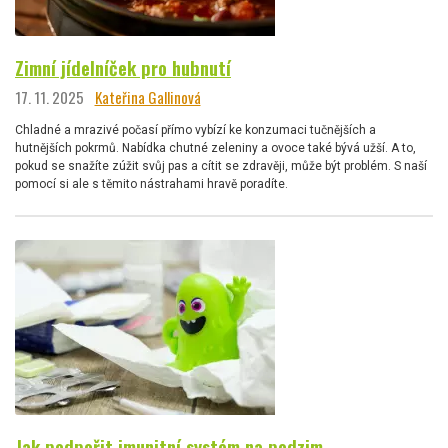
Zimní jídelníček pro hubnutí
17. 11. 2025
Kateřina Gallinová
Chladné a mrazivé počasí přímo vybízí ke konzumaci tučnějších a
hutnějších pokrmů. Nabídka chutné zeleniny a ovoce také bývá užší. A to,
pokud se snažíte zúžit svůj pas a cítit se zdravěji, může být problém. S naší
pomocí si ale s těmito nástrahami hravě poradíte.
Jak podpořit imunitní systém na podzim