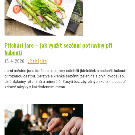
Přichází jaro – jak využít sezónní potraviny při
hubnutí
15. 4. 2026
Jídelní plán
Jarní měsíce jsou ideální dobou, kdy odlehčit jídelníček a podpořit hubnutí
přirozenou cestou. Čerstvá a křehká sezónní zelenina a první ovoce jsou
plné vlákniny, vitamínů a minerálů. Zasytí bez zbytečných kalorií a podpoří
zdravé návyky v každodenním menu.