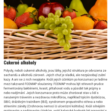
Cukerné alkoholy
Polyoly, neboli cukerné alkoholy, jsou látky, jejichž struktura je odvozena ze
sacharidů a alkoholů zároveň. Jejich chuť je sladká, ale nezpůsobují zubní
kazy. A ani se z nich neopijete. Kvůli jejich účinkům po konzumaci je řadíme
mezi takzvané FODMAP sloučeniny. FODMAP mohou být střevech prudce
fermentovány baktériemi, kvasit, přitahovat vodu a působit tak průjmy a
nebo nadýmání. Jejich konzumace proto může zhoršovat stav u lidí s
narušeným trávením a nezdravou mikroflórou, například trpícím dysbiózou,
SIBO, dráždivým tračníkem (IBS), syndromem propustného střeva a nebo
střevními záněty (Crohnovou nemocí či ulcerózní kolitidou). Kvůli silnějším
projímavým a nadýmavým účinkům, vyšší kalorické hodnotě (při porovnání s