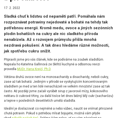
17. 2. 2022
Sladká chuť k lidstvu od nepaměti patří. Pomáhala nám
rozpoznávat potraviny nejedovaté a bohaté na tehdy tak
potřebnou energii. Kromě medu, ovoce a jiných sezónních
plodin bohatších na cukry ale nic sladkého příroda
nenabízela. Až s rozvojem průmyslu přišla mnohá
nezdravá pokušení. A tak dnes hledáme různé možnosti,
jak spotřebu cukru snížit.
Připravili jsme pro vás článek, kde se podíváme na zoubek sladidlům.
Napsala ho Kateřina Gallinová ze Skřítčí kuchyně a odbornou revizi
provedla
MUDr. Hana Krejčí, Ph.D
.
Většina druhů ovoce není na monosacharidy a disacharidy, neboli cukry,
zase až tak bohatá. Jediným v přírodě se vyskytujícím koncentrovaným
sladidlem je med a ten lidé nenacházeli ve velkém množství zase až tak
často. Až později jsme začali vyrábět sirup z javorové mízy, kokosového
nektaru či cukrové třtiny, za další tisíce let dnes běžný bílý cukr (sacharózu)
a teprve v posledních desetiletích umělá sladidla.
Ideální je doslazovat co nejméně a nebo vůbec, naučit se vnímat přirozené
chutě potravin. Pokud s potřebou mlsat bojujete, možná vám přijde