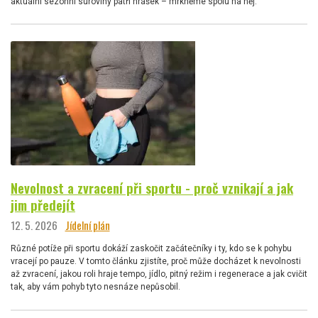
aktuální sezónní suroviny patří hrášek – mrkněme spolu na něj.
Nevolnost a zvracení při sportu - proč vznikají a jak
jim předejít
12. 5. 2026
Jídelní plán
Různé potíže při sportu dokáží zaskočit začátečníky i ty, kdo se k pohybu
vracejí po pauze. V tomto článku zjistíte, proč může docházet k nevolnosti
až zvracení, jakou roli hraje tempo, jídlo, pitný režim i regenerace a jak cvičit
tak, aby vám pohyb tyto nesnáze nepůsobil.