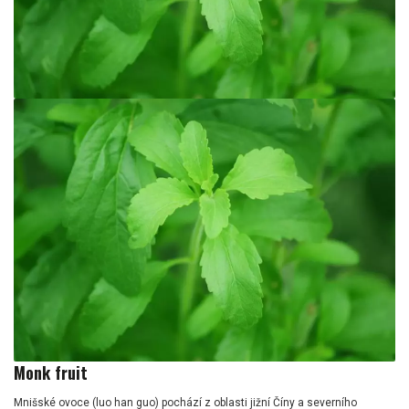
Monk fruit
Mnišské ovoce (luo han guo) pochází z oblasti jižní Číny a severního