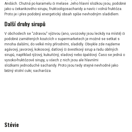
Andách. Chutná po karamelu či melase. Jeho hlavní složkou jsou, podobně
jako u čekankového sirupu, fruktooligosacharidy a navíc i volná fruktóza.
Proto je i přes podobný energetický obsah spíše nevhodným sladidlem.
Další druhy sirupů
V obchodech se "zdravou" výživou (ano, uvozovky jsou leckdy na místě) či
podobně zaměřených koutcích v supermarketech je možné se setkat s
mnoha dalšími, do velké míry přírodními, sladidly. Obvykle zde najdeme
agávový, javorový, kokosový, datlový či švestkový sirup a řadu obilných
sirupů, například rýžový, kukuřičný, sladový nebo špaldový. Časo se jedná o
vysoko-fruktózové sirupy, u všech z nich jsou ale hlavními
složkami jednoduché sacharidy. Proto jsou tedy stejně nevhodné jako
běžný stolní cukr, sacharóza.
Stévie