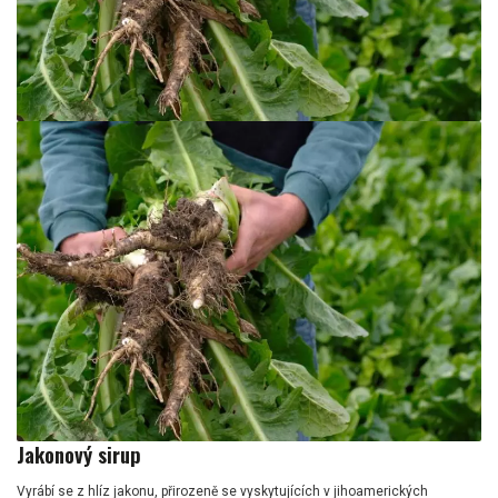
Jakonový sirup
Vyrábí se z hlíz jakonu, přirozeně se vyskytujících v jihoamerických