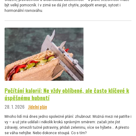
být velký pomocník. I v zimě se dá jíst chytře, podpořit energii, sytost i
hormonální rovnováhu.
Počítání kalorií: Ne vždy oblíbené, ale často klíčové k
úspěšnému hubnutí
28. 1. 2026
Jídelní plán
Mnoho lidí má dnes jedno společné přání: zhubnout. Možná mezi ně patříte i
vy – a už jste udělali i několik kroků správným směrem: začali jste jíst
zdravěji, omezili tučné potraviny, přidali zeleninu, více se hýbete… A přesto
se váha nehýbe. Nebo dokonce stoupá. Co s tím?