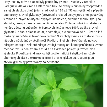
Listy rostliny stévie sladké byly používány již před 1500 lety v Brazílii a
Paraguayi. Ale až v roce 1931 z nich byly izolovány sloučeniny zodpovědné
za jejich sladkou chuť, jejich sladivost je 120 až 450krát vyšší než v případě
sacharózy. Steviol-glykosidy (steviosid a rebaudiosidy) jsou dnes používány
v mnoha různých tekutých i sypkých sladidlech, přítomna mohou být i jiná
sladidla, cukry, aromata i různé přídavné látky. Proto je nutné číst složení a
nejlépe zůstat u sušených či čerstvých listů a nebo 100% prášku steviol-
glykosidů. Nástup sladké chuti je pomalejší, ale přetrvává déle. Různě silná
může být nahořklá až lékořicová pachuť. Steviol-glykosidy se metabolizují v
játrech a následně vylučují močí. Pro lidi ani jejich mikroflóru ale nejsou
zdrojem energie. Některé zdroje uvádějí možný antikoncepční účinek. Avšak
mechanizmus není znám a studie na zvířatech poskytují rozporuplné
výsledky. Pro některé lidi mohou být problematická i zbytková množství
chemických látek z extrakce a čištění steviol-glykosidů. Obecně jsou
steviol-glykosidy považovány za neškodné.