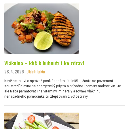
Vláknina – klíč k hubnutí i ke zdraví
28. 4. 2026
Jídelní plán
Když se mluví o správně poskládaném jídelníčku, často se pozornost
soustředí hlavně na energetický příjem a případně i poměry makroživin. Je
ale třeba pamatovat i na vitamíny, minerály a rovněž vlákninu –
nenápadného pomocníka při zlepšování životosprávy.