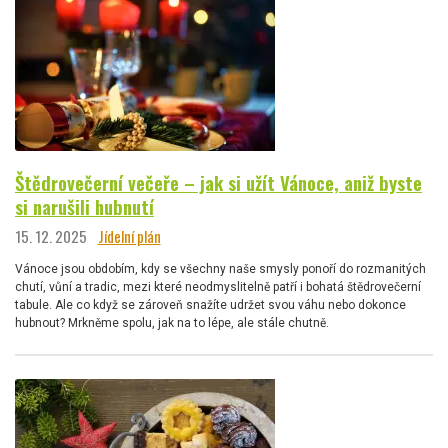
Štědrovečerní večeře – jak si užít Vánoce, aniž byste
si narušili hubnutí
15. 12. 2025
Jídelní plán
Vánoce jsou obdobím, kdy se všechny naše smysly ponoří do rozmanitých
chutí, vůní a tradic, mezi které neodmyslitelně patří i bohatá štědrovečerní
tabule. Ale co když se zároveň snažíte udržet svou váhu nebo dokonce
hubnout? Mrkněme spolu, jak na to lépe, ale stále chutně.