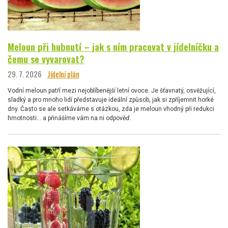
Meloun při hubnutí – jak s ním pracovat v jídelníčku a
čemu se vyvarovat?
29. 7. 2026
Jídelní plán
Vodní meloun patří mezi nejoblíbenější letní ovoce. Je šťavnatý, osvěžující,
sladký a pro mnoho lidí představuje ideální způsob, jak si zpříjemnit horké
dny. Často se ale setkáváme s otázkou, zda je meloun vhodný při redukci
hmotnosti… a přinášíme vám na ni odpověď.