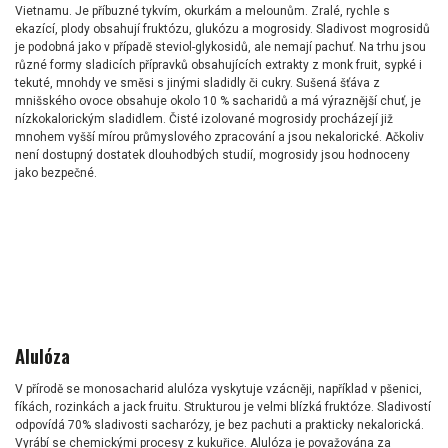
Vietnamu. Je příbuzné tykvím, okurkám a melounům. Zralé, rychle s
ekazící, plody obsahují fruktózu, glukózu a mogrosidy. Sladivost mogrosidů
je podobná jako v případě steviol-glykosidů, ale nemají pachuť. Na trhu jsou
různé formy sladicích přípravků obsahujících extrakty z monk fruit, sypké i
tekuté, mnohdy ve směsi s jinými sladidly či cukry. Sušená šťáva z
mnišského ovoce obsahuje okolo 10 % sacharidů a má výraznější chuť, je
nízkokalorickým sladidlem. Čisté izolované mogrosidy procházejí již
mnohem vyšší mírou průmyslového zpracování a jsou nekalorické. Ačkoliv
není dostupný dostatek dlouhodbých studií, mogrosidy jsou hodnoceny
jako bezpečné.
Alulóza
V přírodě se monosacharid alulóza vyskytuje vzácněji, například v pšenici,
fíkách, rozinkách a jack fruitu. Strukturou je velmi blízká fruktóze. Sladivostí
odpovídá 70% sladivosti sacharózy, je bez pachuti a prakticky nekalorická.
Vyrábí se chemickými procesy z kukuřice. Alulóza je považována za