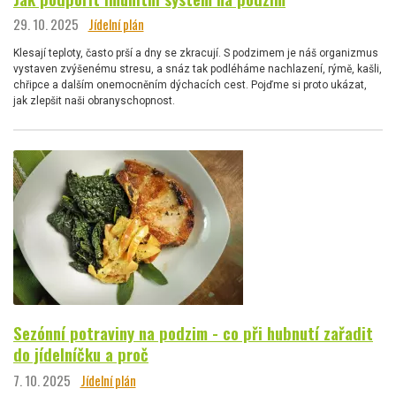
29. 10. 2025
Jídelní plán
Klesají teploty, často prší a dny se zkracují. S podzimem je náš organizmus
vystaven zvýšenému stresu, a snáz tak podléháme nachlazení, rýmě, kašli,
chřipce a dalším onemocněním dýchacích cest. Pojďme si proto ukázat,
jak zlepšit naši obranyschopnost.
Sezónní potraviny na podzim - co při hubnutí zařadit
do jídelníčku a proč
7. 10. 2025
Jídelní plán