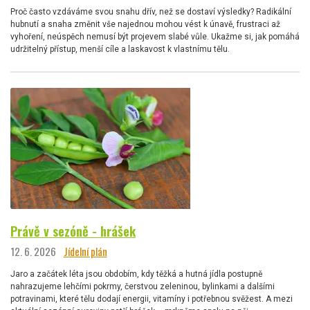
Proč často vzdáváme svou snahu dřív, než se dostaví výsledky? Radikální
hubnutí a snaha změnit vše najednou mohou vést k únavě, frustraci až
vyhoření, neúspěch nemusí být projevem slabé vůle. Ukažme si, jak pomáhá
udržitelný přístup, menší cíle a laskavost k vlastnímu tělu.
Právě v sezóně - hrášek
12. 6. 2026
Jídelní plán
Jaro a začátek léta jsou obdobím, kdy těžká a hutná jídla postupně
nahrazujeme lehčími pokrmy, čerstvou zeleninou, bylinkami a dalšími
potravinami, které tělu dodají energii, vitamíny i potřebnou svěžest. A mezi