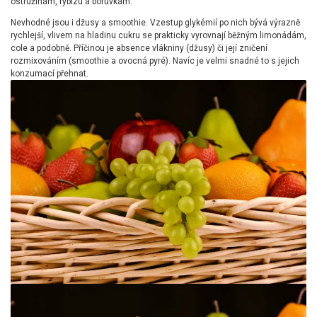
ostružinám, rybízu a borůvkám.
Nevhodné jsou i džusy a smoothie. Vzestup glykémií po nich bývá výrazně
rychlejší, vlivem na hladinu cukru se prakticky vyrovnají běžným limonádám,
cole a podobně. Příčinou je absence vlákniny (džusy) či její zničení
rozmixováním (smoothie a ovocná pyré). Navíc je velmi snadné to s jejich
konzumací přehnat.