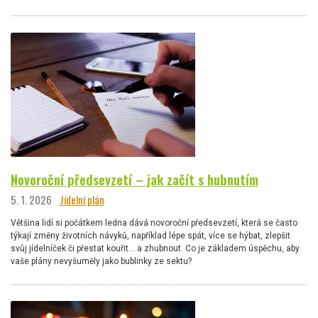
Novoroční předsevzetí – jak začít s hubnutím
5. 1. 2026
Jídelní plán
Většina lidí si počátkem ledna dává novoroční předsevzetí, která se často
týkají změny životních návyků, například lépe spát, více se hýbat, zlepšit
svůj jídelníček či přestat kouřit… a zhubnout. Co je základem úspěchu, aby
vaše plány nevyšuměly jako bublinky ze sektu?