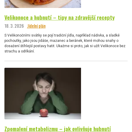
Velikonoce a hubnutí – tipy na zdravější recepty
18. 3. 2026
Jídelní plán
S Velikonočními svátky se pojí tradiční jídla, například nádivka, a sladké
pochoutky, jako jsou jidáše, mazanec a beránek, které mohou snahy o
dosažení štíhlejší postavy hatit. Ukažme si proto, jak si užít Velikonoce bez
strachu a odříkání.
Zpomalení metabolizmu – jak ovlivňuje hubnutí