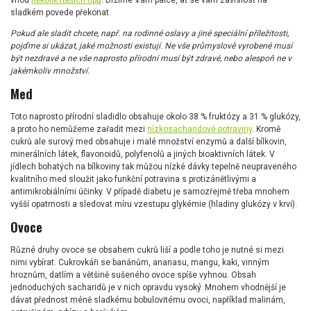
vhod
několik našich tipů
. Držíme Vám palce, ať se vám závislost na
sladkém povede překonat.
Pokud ale sladit chcete, např. na rodinné oslavy a jiné speciální příležitosti,
pojďme si ukázat, jaké možnosti existují.
Ne vše průmyslově vyrobené musí
být nezdravé a ne vše naprosto přírodní musí být zdravé, nebo alespoň ne v
jakémkoliv množství.
Med
Toto naprosto přírodní sladidlo obsahuje okolo 38 % fruktózy a 31 % glukózy,
a proto ho nemůžeme zařadit mezi
nízkosacharidové potraviny
. Kromě
cukrů ale surový med obsahuje i malé množství enzymů a další bílkovin,
minerálních látek, flavonoidů, polyfenolů a jiných bioaktivních látek. V
jídlech bohatých na bílkoviny tak můžou nízké dávky tepelně neupraveného
kvalitního med sloužit jako funkční potravina s protizánětlivými a
antimikrobiálními účinky. V případě diabetu je samozřejmě třeba mnohem
vyšší opatrnosti a sledovat míru vzestupu glykémie (hladiny glukózy v krvi).
Ovoce
Různé druhy ovoce se obsahem cukrů liší a podle toho je nutné si mezi
nimi vybírat. Cukrovkáři se banánům, ananasu, mangu, kaki, vinným
hroznům, datlím a většině sušeného ovoce spíše vyhnou. Obsah
jednoduchých sacharidů je v nich opravdu vysoký. Mnohem vhodnější je
dávat přednost méně sladkému bobulovitému ovoci, například malinám,