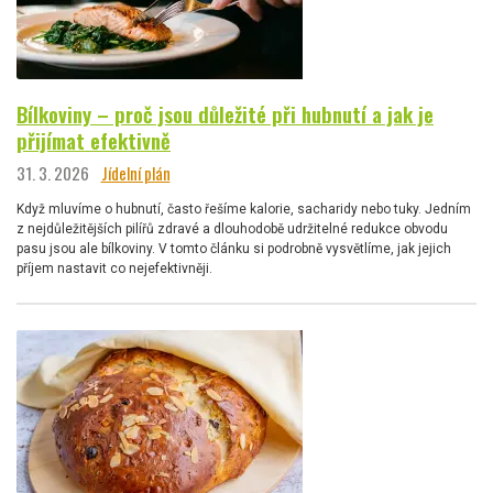
Bílkoviny – proč jsou důležité při hubnutí a jak je
přijímat efektivně
31. 3. 2026
Jídelní plán
Když mluvíme o hubnutí, často řešíme kalorie, sacharidy nebo tuky. Jedním
z nejdůležitějších pilířů zdravé a dlouhodobě udržitelné redukce obvodu
pasu jsou ale bílkoviny. V tomto článku si podrobně vysvětlíme, jak jejich
příjem nastavit co nejefektivněji.