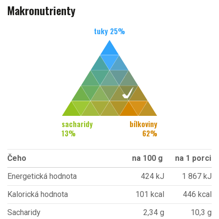
Makronutrienty
tuky
25
%
sacharidy
bílkoviny
13
%
62
%
Čeho
na 100 g
na 1 porci
Energetická hodnota
424 kJ
1 867 kJ
Kalorická hodnota
101 kcal
446 kcal
Sacharidy
2,34 g
10,3 g