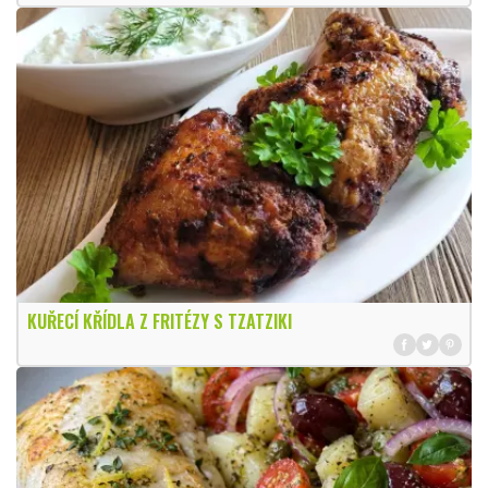
KUŘECÍ KŘÍDLA Z FRITÉZY S TZATZIKI