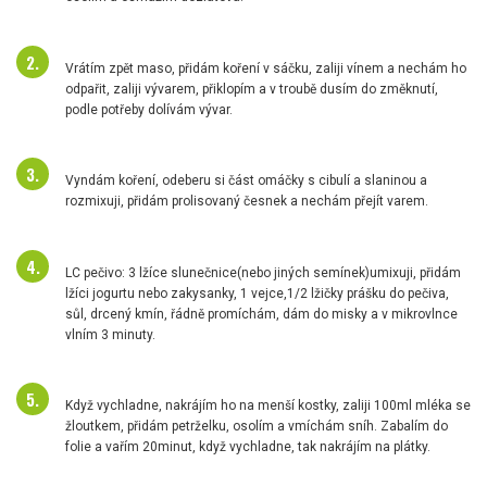
Vrátím zpět maso, přidám koření v sáčku, zaliji vínem a nechám ho
odpařit, zaliji vývarem, přiklopím a v troubě dusím do změknutí,
podle potřeby dolívám vývar.
Vyndám koření, odeberu si část omáčky s cibulí a slaninou a
rozmixuji, přidám prolisovaný česnek a nechám přejít varem.
LC pečivo: 3 lžíce slunečnice(nebo jiných semínek)umixuji, přidám
lžíci jogurtu nebo zakysanky, 1 vejce,1/2 lžičky prášku do pečiva,
sůl, drcený kmín, řádně promíchám, dám do misky a v mikrovlnce
vlním 3 minuty.
Když vychladne, nakrájím ho na menší kostky, zaliji 100ml mléka se
žloutkem, přidám petrželku, osolím a vmíchám sníh. Zabalím do
folie a vařím 20minut, když vychladne, tak nakrájím na plátky.