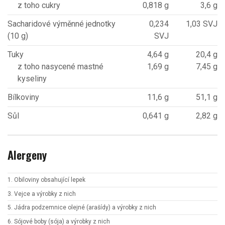
z toho cukry
0,818 g
3,6 g
Sacharidové výměnné jednotky
0,234
1,03 SVJ
(10 g)
SVJ
Tuky
4,64 g
20,4 g
z toho nasycené mastné
1,69 g
7,45 g
kyseliny
Bílkoviny
11,6 g
51,1 g
Sůl
0,641 g
2,82 g
Alergeny
1. Obiloviny obsahující lepek
3. Vejce a výrobky z nich
5. Jádra podzemnice olejné (arašídy) a výrobky z nich
6. Sójové boby (sója) a výrobky z nich