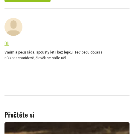
Oli
Vařím a peču ráda, spousty let i bez lepku. Teď peču občas i
nízkosacharidově, člověk se stále učí...
Přečtěte si