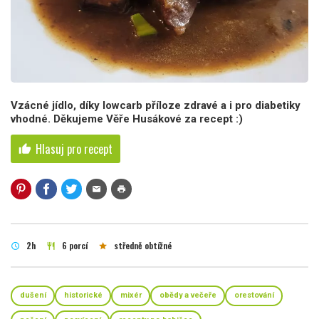
Vzácné jídlo, díky lowcarb příloze zdravé a i pro diabetiky
vhodné. Děkujeme Věře Husákové za recept :)
Hlasuj pro recept
thumb_up
mail
print
2h
6 porcí
středně obtížné
schedule
restaurant
star
dušení
historické
mixér
obědy a večeře
orestování