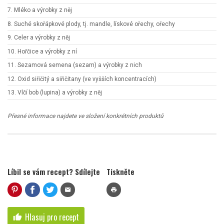
7. Mléko a výrobky z něj
8. Suché skořápkové plody, tj. mandle, lískové ořechy, ořechy
9. Celer a výrobky z něj
10. Hořčice a výrobky z ní
11. Sezamová semena (sezam) a výrobky z nich
12. Oxid siřičitý a siřičitany (ve vyšších koncentracích)
13. Vlčí bob (lupina) a výrobky z něj
Přesné informace najdete ve složení konkrétních produktů
Líbil se vám recept? Sdílejte
Tiskněte
mail
print
Hlasuj pro recept
thumb_up