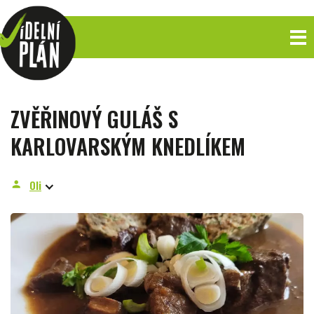
ZVĚŘINOVÝ GULÁŠ S
KARLOVARSKÝM KNEDLÍKEM
Oli
person