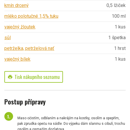
kmín drcený
0,5 lžiček
mléko polotučné 1,5% tuku
100 ml
vaječný žloutek
1 kus
sůl
1 špetka
petrželka, petrželová nať
1 hrst
vaječný bílek
1 kus
Tisk nákupního seznamu
print
Postup přípravy
Maso očistím, odblaním a nakrájím na kostky, osolím a opepřím,
pak zprudka opeču na sádle. Do výpeku dám slaninu s cibulí, trochu
osolím a osmažím dozlatova.