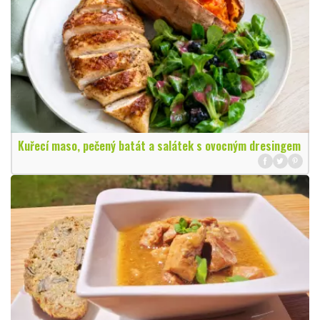
Kuřecí maso, pečený batát a salátek s ovocným dresingem