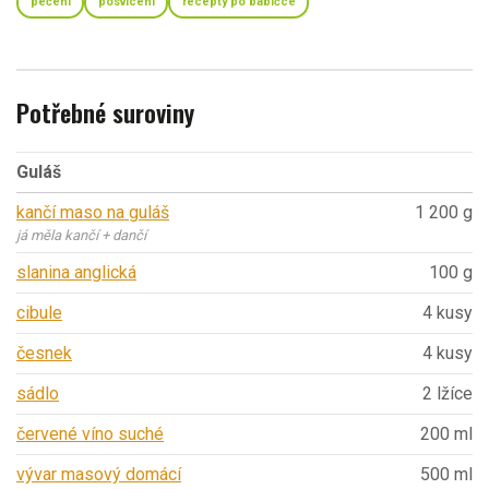
pečení
posvícení
recepty po babičce
Potřebné suroviny
Guláš
kančí maso na guláš
1 200 g
já měla kančí + dančí
slanina anglická
100 g
cibule
4 kusy
česnek
4 kusy
sádlo
2 lžíce
červené víno suché
200 ml
vývar masový domácí
500 ml