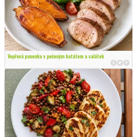
Vepřová panenka s pečeným batátem a salátek