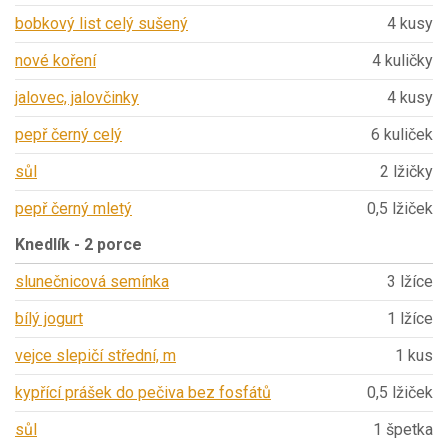
bobkový list celý sušený
4 kusy
nové koření
4 kuličky
jalovec, jalovčinky
4 kusy
pepř černý celý
6 kuliček
sůl
2 lžičky
pepř černý mletý
0,5 lžiček
Knedlík - 2 porce
slunečnicová semínka
3 lžíce
bílý jogurt
1 lžíce
vejce slepičí střední, m
1 kus
kypřící prášek do pečiva bez fosfátů
0,5 lžiček
sůl
1 špetka