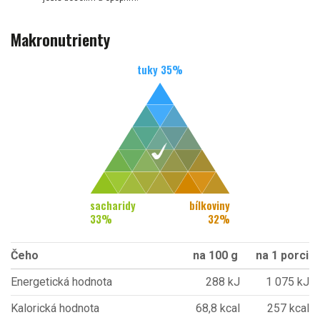
Makronutrienty
tuky
35
%
sacharidy
bílkoviny
33
%
32
%
Čeho
na 100 g
na 1 porci
Energetická hodnota
288 kJ
1 075 kJ
Kalorická hodnota
68,8 kcal
257 kcal