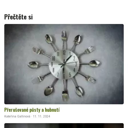
Přečtěte si
Přerušované půsty a hubnutí
Kateřina Gallinová · 11. 11. 2024