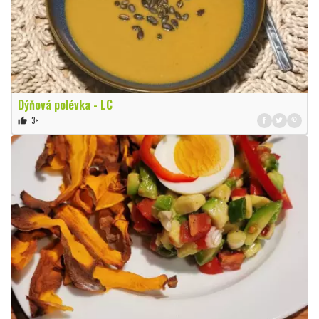
Dýňová polévka - LC
3×
thumb_up