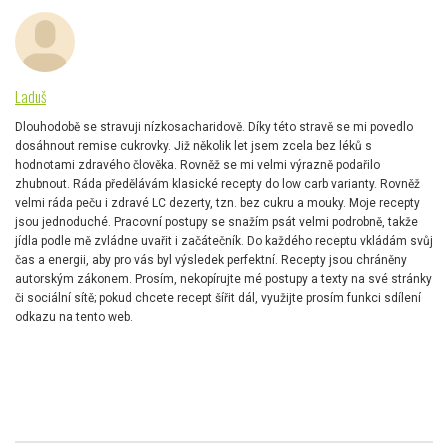
Laduš
Dlouhodobě se stravuji nízkosacharidově. Díky této stravě se mi povedlo
dosáhnout remise cukrovky. Již několik let jsem zcela bez léků s
hodnotami zdravého člověka. Rovněž se mi velmi výrazně podařilo
zhubnout. Ráda předělávám klasické recepty do low carb varianty. Rovněž
velmi ráda peču i zdravé LC dezerty, tzn. bez cukru a mouky. Moje recepty
jsou jednoduché. Pracovní postupy se snažím psát velmi podrobně, takže
jídla podle mě zvládne uvařit i začátečník. Do každého receptu vkládám svůj
čas a energii, aby pro vás byl výsledek perfektní. Recepty jsou chráněny
autorským zákonem. Prosím, nekopírujte mé postupy a texty na své stránky
či sociální sítě; pokud chcete recept šířit dál, využijte prosím funkci sdílení
odkazu na tento web.