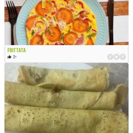
FRITTATA
2×
thumb_up