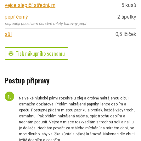
vejce slepičí střední, m
5 kusů
pepř černý
2 špetky
nejraději používám čerstvě mletý barevný pepř
sůl
0,5 lžiček
Tisk nákupního seznamu
print
Postup přípravy
Na velké hluboké pánvi rozehřeju olej a drobně nakrájenou cibuli
osmažím dozlatova. Přidám nakrájené papriky, lehce osolím a
opeču. Postupně přidám mletou papriku a protlak, každé vždy trochu
osmahnu. Pak přidám nakrájená rajčata, opět trochu osolím a
nechám podusit. Vejce v misce rozkvedlám s trochou soli a naliju
je do leča. Nechám povařit za stálého míchání na mírném ohni, ne
moc dlouho, aby vajíčka zůstala pěkně krémová. Nakonec dle chuti
ještě dosolím a opepřím.