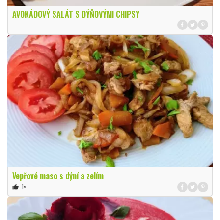
AVOKÁDOVÝ SALÁT S DÝŇOVÝMI CHIPSY
Vepřové maso s dýní a zelím
1×
thumb_up