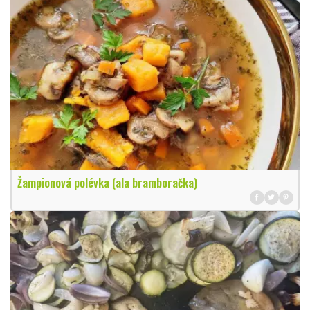
Žampionová polévka (ala bramboračka)