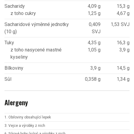
Sacharidy
4,09 g
15,3 g
z toho cukry
1,25 g
4,67 g
Sacharidové výměnné jednotky
0,409
1,53 SVJ
(10 g)
SVJ
Tuky
4,35 g
16,3 g
z toho nasycené mastné
1,05 g
3,9 g
kyseliny
Bílkoviny
3,9 g
14,5 g
Sůl
0,358 g
1,34 g
Alergeny
1. Obiloviny obsahující lepek
3. Vejce a výrobky z nich
6. Sójové boby (sója) a výrobky z nich