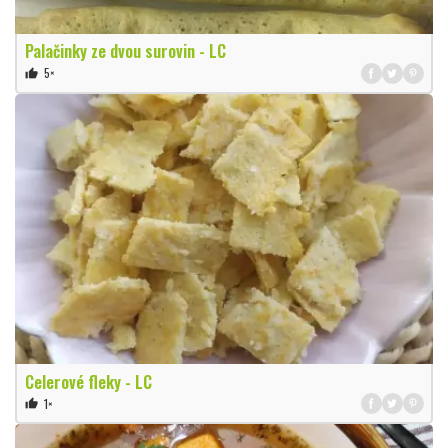
Palačinky ze dvou surovin - LC
5×
thumb_up
Celerové fleky - LC
1×
thumb_up