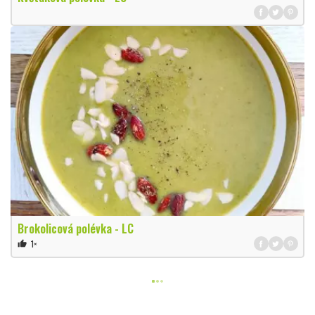
Brokolicová polévka - LC
1×
thumb_up