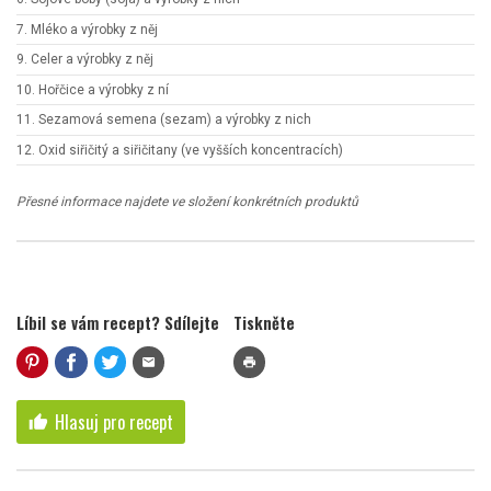
7. Mléko a výrobky z něj
9. Celer a výrobky z něj
10. Hořčice a výrobky z ní
11. Sezamová semena (sezam) a výrobky z nich
12. Oxid siřičitý a siřičitany (ve vyšších koncentracích)
Přesné informace najdete ve složení konkrétních produktů
Líbil se vám recept? Sdílejte
Tiskněte
mail
print
Hlasuj pro recept
thumb_up