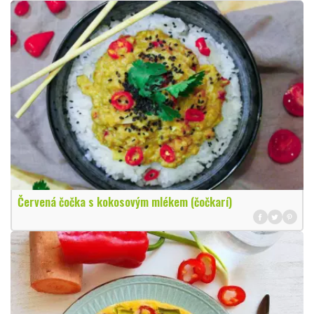
Červená čočka s kokosovým mlékem (čočkarí)