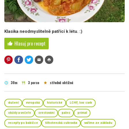
Klasika neodmyslitelně patřící k létu. :)
Hlasuj pro recept
thumb_up
mail
print
30m
3 porce
středně obtížné
schedule
restaurant
star
dušení
evropská
historické
LCHF, low carb
obědy a večeře
orestování
paleo
primal
recepty po babičce
těhotenská cukrovka
vaříme ze základu