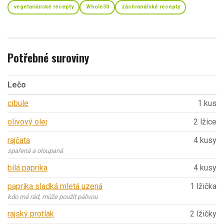
vegetariánské recepty
Whole30
záchranářské recepty
Potřebné suroviny
Lečo
cibule
1 kus
olivový olej
2 lžíce
rajčata
4 kusy
spařená a oloupaná
bílá paprika
4 kusy
paprika sladká mletá uzená
1 lžička
kdo má rád, může použít pálivou
rajský protlak
2 lžičky