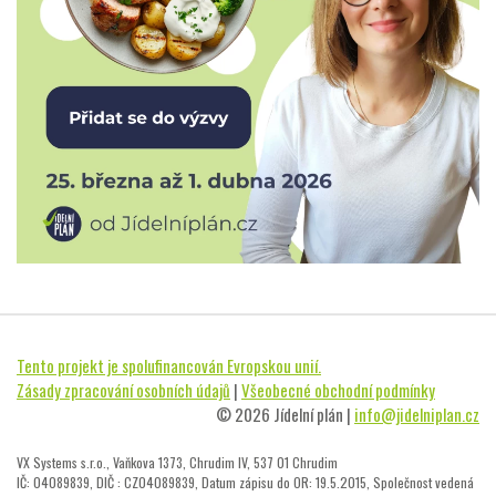
Tento projekt je spolufinancován Evropskou unií.
Zásady zpracování osobních údajů
|
Všeobecné obchodní podmínky
© 2026 Jídelní plán |
info@jidelniplan.cz
VX Systems s.r.o., Vaňkova 1373, Chrudim IV, 537 01 Chrudim
IČ: 04089839, DIČ : CZ04089839, Datum zápisu do OR: 19.5.2015, Společnost vedená