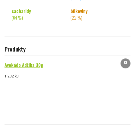
sacharidy
bílkoviny
(64 %)
(22 %)
Produkty
info
Avokádo Adžika 30g
1 232 kJ