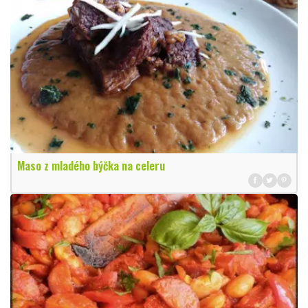
Maso z mladého býčka na celeru