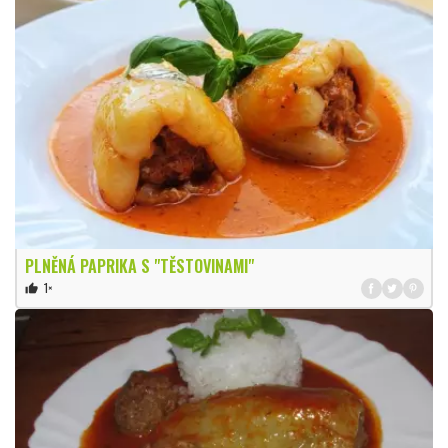
PLNĚNÁ PAPRIKA S "TĚSTOVINAMI"
1×
thumb_up