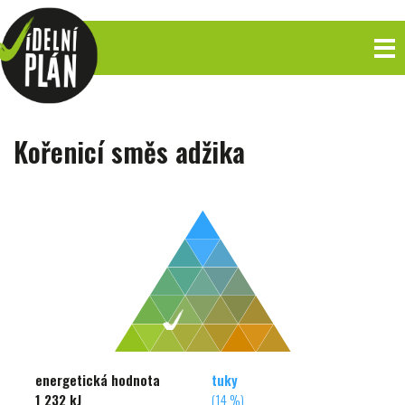
Kořenicí směs adžika
energetická hodnota
tuky
1 232 kJ
(14 %)