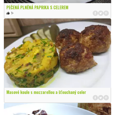
PEČENÁ PLNĚNÁ PAPRIKA S CELEREM
1×
thumb_up
Masové koule s mozzarellou a šťouchaný celer