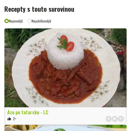
Recepty s touto surovinou
Nejnovější
Nejoblíbenější
Azu po tatarsku - LC
2×
thumb_up