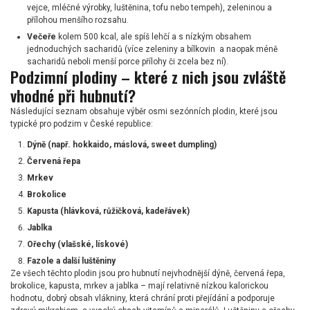
vejce, mléčné výrobky, luštěnina, tofu nebo tempeh), zeleninou a
přílohou menšího rozsahu.
Večeře
kolem 500 kcal, ale spíš lehčí a s nízkým obsahem
jednoduchých sacharidů (více zeleniny a bílkovin a naopak méně
sacharidů neboli menší porce přílohy či zcela bez ní).
Podzimní plodiny – které z nich jsou zvláště
vhodné při hubnutí?
Následující seznam obsahuje výběr osmi sezónních plodin, které jsou
typické pro podzim v České republice:
Dýně (např. hokkaido, máslová, sweet dumpling)
Červená řepa
Mrkev
Brokolice
Kapusta (hlávková, růžičková, kadeřávek)
Jablka
Ořechy (vlašské, lískové)
Fazole a další luštěniny
Ze všech těchto plodin jsou pro hubnutí nejvhodnější dýně, červená řepa,
brokolice, kapusta, mrkev a jablka – mají relativně nízkou kalorickou
hodnotu, dobrý obsah vlákniny, která chrání proti přejídání a podporuje