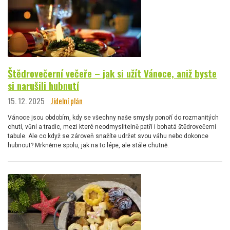
Štědrovečerní večeře – jak si užít Vánoce, aniž byste
si narušili hubnutí
15. 12. 2025
Jídelní plán
Vánoce jsou obdobím, kdy se všechny naše smysly ponoří do rozmanitých
chutí, vůní a tradic, mezi které neodmyslitelně patří i bohatá štědrovečerní
tabule. Ale co když se zároveň snažíte udržet svou váhu nebo dokonce
hubnout? Mrkněme spolu, jak na to lépe, ale stále chutně.