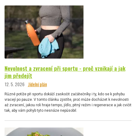
Nevolnost a zvracení při sportu - proč vznikají a jak
jim předejít
12. 5. 2026
Jídelní plán
Různé potíže při sportu dokáží zaskočit začátečníky i ty, kdo se k pohybu
vracejí po pauze. V tomto článku zjistíte, proč může docházet k nevolnosti
až zvracení, jakou roli hraje tempo, jídlo, pitný režim i regenerace a jak cvičit
tak, aby vám pohyb tyto nesnáze nepůsobil.