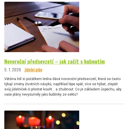
Novoroční předsevzetí – jak začít s hubnutím
5. 1. 2026
Jídelní plán
Většina lidí si počátkem ledna dává novoroční předsevzetí, která se často
týkají změny životních návyků, například lépe spát, více se hýbat, zlepšit
svůj jídelníček či přestat kouřit… a zhubnout. Co je základem úspěchu, aby
vaše plány nevyšuměly jako bublinky ze sektu?