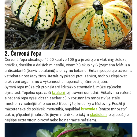
2. Červená řepa
Červená řepa obsahuje 40-50 kcal ve 100 g a je zdrojem vlákniny, železa,
hořčíku, draslíku a dalších minerálů, vitamínů skupiny B (zejména folátu) a
antioxidantů (barviv betalainů) a enzymu betainu.
Betain
podporuje trávení a
vstřebatelnost řady živin.
Betalainy
působí proti zánětu, mohou zlepšovat
prokrvení organizmu a výkonnost a napomáhají činnosti jater.
Syrová řepa může být pro některé lidi těžko stravitelná, může způsobit
plynatost. Tepelná úprava či
kvašení
její trávení usnadní. Ačkoliv má vařená
a pečená řepa vyšší obsah sacharidů, v rozumném množství je stále
mnohem vhodnější přílohou než třeba rýže, knedlíky a těstoviny. Použít ji
můžete také do polévek, moučníků, například
brownies
(snižte množství
cukru, případně ji nahraďte jiným méně kalorickým
sladidlem
, olej použijte
nejlépe extra virgin olivový nebo ho nahraďte máslem).