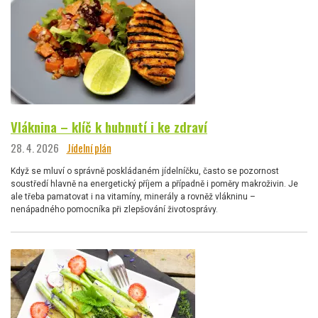
Vláknina – klíč k hubnutí i ke zdraví
28. 4. 2026
Jídelní plán
Když se mluví o správně poskládaném jídelníčku, často se pozornost
soustředí hlavně na energetický příjem a případně i poměry makroživin. Je
ale třeba pamatovat i na vitamíny, minerály a rovněž vlákninu –
nenápadného pomocníka při zlepšování životosprávy.