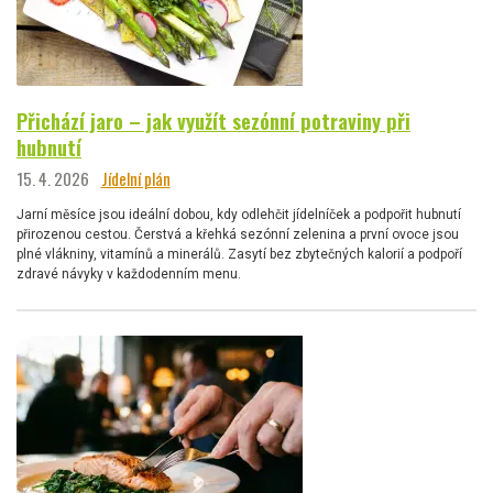
Přichází jaro – jak využít sezónní potraviny při
hubnutí
15. 4. 2026
Jídelní plán
Jarní měsíce jsou ideální dobou, kdy odlehčit jídelníček a podpořit hubnutí
přirozenou cestou. Čerstvá a křehká sezónní zelenina a první ovoce jsou
plné vlákniny, vitamínů a minerálů. Zasytí bez zbytečných kalorií a podpoří
zdravé návyky v každodenním menu.