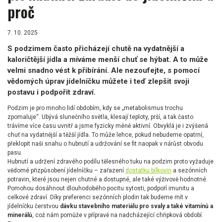
proč
7. 10. 2025
S podzimem často přicházejí chutě na vydatnější a
kaloričtější jídla a míváme menší chuť se hýbat. A to může
velmi snadno vést k přibírání. Ale nezoufejte, s pomocí
vědomých úprav jídelníčku můžete i teď zlepšit svoji
postavu i podpořit zdraví.
Podzim je pro mnoho lidí obdobím, kdy se „metabolismus trochu
zpomaluje“. Ubývá slunečního světla, klesají teploty, prší, a tak často
trávíme více času uvnitř a jsme fyzicky méně aktivní. Obvyklá je i zvýšená
chuť na vydatnější a těžší jídla. To může lehce, pokud nebudeme opatrní,
překlopit naši snahu o hubnutí a udržování se fit naopak v nárůst obvodu
pasu.
Hubnutí a udržení zdravého podílu tělesného tuku na podzim proto vyžaduje
vědomé přizpůsobení jídelníčku – zařazení
dostatku bílkovin
a sezónních
potravin, které jsou nejen chutné a dostupné, ale také výživově hodnotné.
Pomohou dosáhnout dlouhodobého pocitu sytosti, podpoří imunitu a
celkové zdraví. Díky preferenci sezónních plodin tak budeme mít v
jídelníčku čerstvou
dávku stavebního materiálu pro svaly a také vitamínů a
minerálů
, což nám pomůže v přípravě na nadcházející chřipková období.