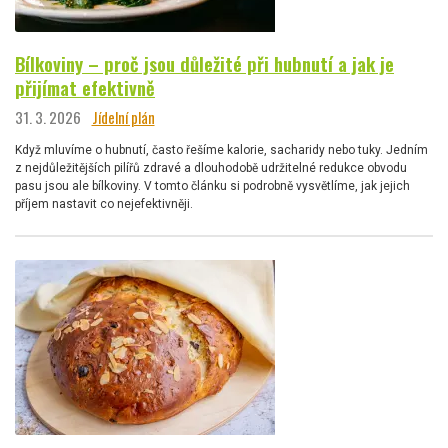
Bílkoviny – proč jsou důležité při hubnutí a jak je
přijímat efektivně
31. 3. 2026
Jídelní plán
Když mluvíme o hubnutí, často řešíme kalorie, sacharidy nebo tuky. Jedním
z nejdůležitějších pilířů zdravé a dlouhodobě udržitelné redukce obvodu
pasu jsou ale bílkoviny. V tomto článku si podrobně vysvětlíme, jak jejich
příjem nastavit co nejefektivněji.