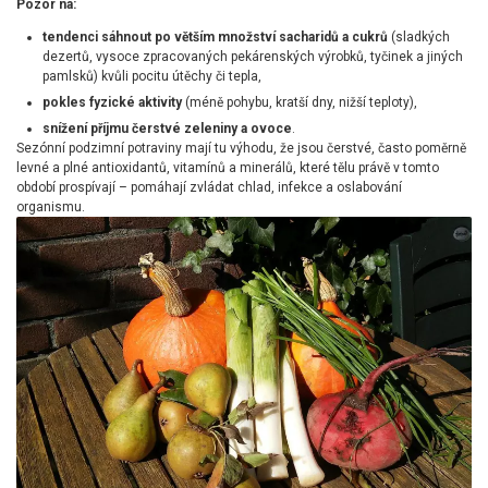
Pozor na:
tendenci sáhnout po větším množství sacharidů a cukrů
(sladkých
dezertů, vysoce zpracovaných pekárenských výrobků, tyčinek a jiných
pamlsků) kvůli pocitu útěchy či tepla,
pokles fyzické aktivity
(méně pohybu, kratší dny, nižší teploty),
snížení příjmu čerstvé zeleniny a ovoce
.
Sezónní podzimní potraviny mají tu výhodu, že jsou čerstvé, často poměrně
levné a plné antioxidantů, vitamínů a minerálů, které tělu právě v tomto
období prospívají – pomáhají zvládat chlad, infekce a oslabování
organismu.