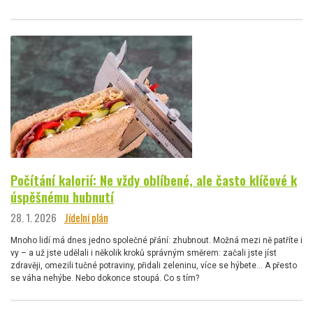
Počítání kalorií: Ne vždy oblíbené, ale často klíčové k
úspěšnému hubnutí
28. 1. 2026
Jídelní plán
Mnoho lidí má dnes jedno společné přání: zhubnout. Možná mezi ně patříte i
vy – a už jste udělali i několik kroků správným směrem: začali jste jíst
zdravěji, omezili tučné potraviny, přidali zeleninu, více se hýbete… A přesto
se váha nehýbe. Nebo dokonce stoupá. Co s tím?