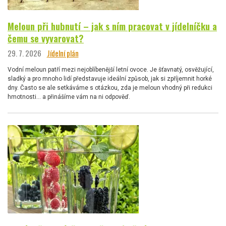
Meloun při hubnutí – jak s ním pracovat v jídelníčku a
čemu se vyvarovat?
29. 7. 2026
Jídelní plán
Vodní meloun patří mezi nejoblíbenější letní ovoce. Je šťavnatý, osvěžující,
sladký a pro mnoho lidí představuje ideální způsob, jak si zpříjemnit horké
dny. Často se ale setkáváme s otázkou, zda je meloun vhodný při redukci
hmotnosti… a přinášíme vám na ni odpověď.