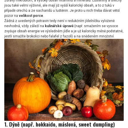
zdravý mikrobiom, a vysoký obsah vitamínů a minerálů. Luštěniny a ořechy
jsou také velmi výživné, ale mají již vyšší kalorický obsah, a to z tuků v
případě ořechů a ze sacharidů u luštěnin. Je proto u nich třeba dávat větší
pozor na
velikost porce
.
Žádná z uvedených potravin tedy není v redukčním jídelníčku vyloženě
nevhodná, vždy záleží na
kulinářské úpravě
(např. smažením se vysoce
zvyšuje obsah energie ve výsledném jídle a je už kaloricky méně podstatné,
jestli smažíte brokolici nebo falafel z fazolí) a na snědeném množství.
1. Dýně (např. hokkaido, máslová, sweet dumpling)