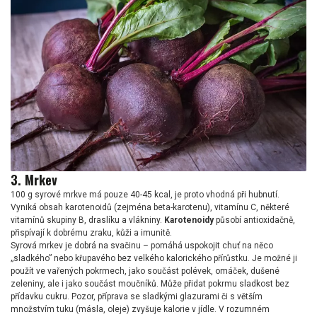
3. Mrkev
100 g syrové mrkve má pouze 40-45 kcal, je proto vhodná při hubnutí.
Vyniká obsah karotenoidů (zejména beta-karotenu), vitamínu C, některé
vitamínů skupiny B, draslíku a vlákniny.
Karotenoidy
působí antioxidačně,
přispívají k dobrému zraku, kůži a imunitě.
Syrová mrkev je dobrá na svačinu – pomáhá uspokojit chuť na něco
„sladkého” nebo křupavého bez velkého kalorického přírůstku. Je možné ji
použít ve vařených pokrmech, jako součást polévek, omáček, dušené
zeleniny, ale i jako součást moučníků. Může přidat pokrmu sladkost bez
přídavku cukru. Pozor, příprava se sladkými glazurami či s větším
množstvím tuku (másla, oleje) zvyšuje kalorie v jídle. V rozumném