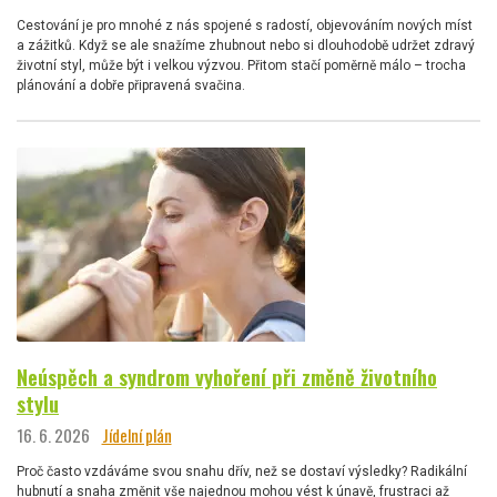
Cestování je pro mnohé z nás spojené s radostí, objevováním nových míst
a zážitků. Když se ale snažíme zhubnout nebo si dlouhodobě udržet zdravý
životní styl, může být i velkou výzvou. Přitom stačí poměrně málo – trocha
plánování a dobře připravená svačina.
Neúspěch a syndrom vyhoření při změně životního
stylu
16. 6. 2026
Jídelní plán
Proč často vzdáváme svou snahu dřív, než se dostaví výsledky? Radikální
hubnutí a snaha změnit vše najednou mohou vést k únavě, frustraci až