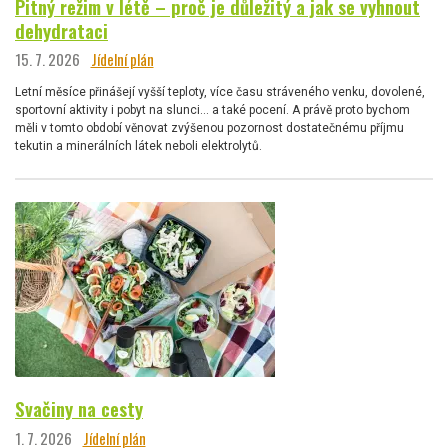
Pitný režim v létě – proč je důležitý a jak se vyhnout
dehydrataci
15. 7. 2026
Jídelní plán
Letní měsíce přinášejí vyšší teploty, více času stráveného venku, dovolené,
sportovní aktivity i pobyt na slunci… a také pocení. A právě proto bychom
měli v tomto období věnovat zvýšenou pozornost dostatečnému příjmu
tekutin a minerálních látek neboli elektrolytů.
Svačiny na cesty
1. 7. 2026
Jídelní plán