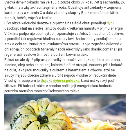
Syrová dýně hokkaido má ve 100 g pouze okolo 37 kcal, 7-8 g sacharidů, 2-3
g vlákniny a zbytek tvoří zejména voda. Obsahuje antoxidanty – zejména
karotenoidy a vitamín C a dále vitamíny skupiny B a z minerálních látek
draslík, hořčík, vápník a fosfor.
Díky nízké kalorické denzitě a příjemné nasládlé chuti pomáhají
dýně
uspokojit
chuť na sladké
, aniž by došlo k velkému nárůstu v příjmu energie.
Vláknina podporuje pocit sytosti, zpomaluje vstřebávání sacharidů do krve,
a pomáhá tak regulovat hladinu cukru v krvi. Antioxidanty posilují imunitu,
zrak a ochranu buněk proti oxidativnímu stresu – to je zejména důležité v
chladnějších obdobích Minerály neboli elektrolyty jako draslík pomáhají při
regeneraci, svalové činnosti a udržení krevního tlaku.
Pokud se ale dýně připravuje s velkým množstvím tuku (máslo, smetana,
slanina, olej) nebo se osladí, kalorická nálož stoupá. Varianty příliš bohaté
na cukr, jako jsou moučníky s cukrem a karamelem a dýňové latté se
sirupy, nejsou obecně zdravé a určitě nejsou vhodné při redukční dietě.
Vhodným receptem je
thajská dýňová polévka
, která má vysoký podíl
bílkovin. Při hubnutí můžete snadno snížit její energetickou hodnotu
použitím menšího množství kokosového mléka.