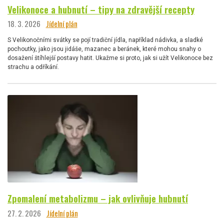
Velikonoce a hubnutí – tipy na zdravější recepty
18. 3. 2026
Jídelní plán
S Velikonočními svátky se pojí tradiční jídla, například nádivka, a sladké
pochoutky, jako jsou jidáše, mazanec a beránek, které mohou snahy o
dosažení štíhlejší postavy hatit. Ukažme si proto, jak si užít Velikonoce bez
strachu a odříkání.
Zpomalení metabolizmu – jak ovlivňuje hubnutí
27. 2. 2026
Jídelní plán