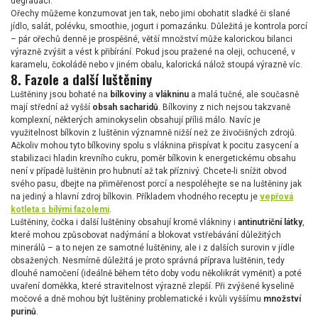
degradací.
Ořechy můžeme konzumovat jen tak, nebo jimi obohatit sladké či slané
jídlo, salát, polévku, smoothie, jogurt i pomazánku. Důležitá je kontrola porcí
– pár ořechů denně je prospěšné, větší množství může kalorickou bilanci
výrazně zvýšit a vést k přibírání. Pokud jsou pražené na oleji, ochucené, v
karamelu, čokoládě nebo v jiném obalu, kalorická nálož stoupá výrazně víc.
8. Fazole a další luštěniny
Luštěniny jsou bohaté na
bílkoviny
a
vlákninu
a malá tučné, ale současně
mají střední až vyšší
obsah sacharidů
. Bílkoviny z nich nejsou takzvaně
komplexní, některých aminokyselin obsahují příliš málo. Navíc je
využitelnost bílkovin z luštěnin významně nižší než ze živočišných zdrojů.
Ačkoliv mohou tyto bílkoviny spolu s vláknina přispívat k pocitu zasycení a
stabilizaci hladin krevního cukru, poměr bílkovin k energetickému obsahu
není v případě luštěnin pro hubnutí až tak příznivý. Chcete-li snížit obvod
svého pasu, dbejte na přiměřenost porcí a nespoléhejte se na luštěniny jak
na jediný a hlavní zdroj bílkovin. Příkladem vhodného receptu je
vepřová
kotleta s bílými fazolemi
.
Luštěniny, čočka i další luštěniny obsahují kromě vlákniny i
antinutriční látky
,
které mohou způsobovat nadýmání a blokovat vstřebávání důležitých
minerálů – a to nejen ze samotné luštěniny, ale i z dalších surovin v jídle
obsažených. Nesmírně důležitá je proto správná příprava luštěnin, tedy
dlouhé namočení (ideálně během této doby vodu několikrát vyměnit) a poté
uvaření doměkka, které stravitelnost výrazně zlepší. Při zvýšené kyselině
močové a dně mohou být luštěniny problematické i kvůli vyššímu
množství
purinů
.