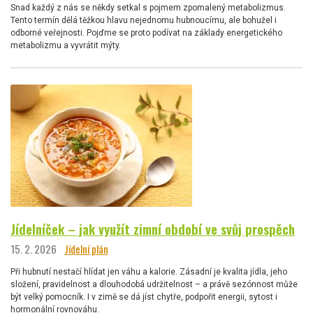
Snad každý z nás se někdy setkal s pojmem zpomalený metabolizmus.
Tento termín dělá těžkou hlavu nejednomu hubnoucímu, ale bohužel i
odborné veřejnosti. Pojďme se proto podívat na základy energetického
metabolizmu a vyvrátit mýty.
Jídelníček – jak využít zimní období ve svůj prospěch
15. 2. 2026
Jídelní plán
Při hubnutí nestačí hlídat jen váhu a kalorie. Zásadní je kvalita jídla, jeho
složení, pravidelnost a dlouhodobá udržitelnost – a právě sezónnost může
být velký pomocník. I v zimě se dá jíst chytře, podpořit energii, sytost i
hormonální rovnováhu.