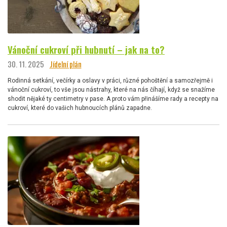
Vánoční cukroví při hubnutí – jak na to?
30. 11. 2025
Jídelní plán
Rodinná setkání, večírky a oslavy v práci, různé pohoštění a samozřejmě i
vánoční cukroví, to vše jsou nástrahy, které na nás číhají, když se snažíme
shodit nějaké ty centimetry v pase. A proto vám přinášíme rady a recepty na
cukroví, které do vašich hubnoucích plánů zapadne.