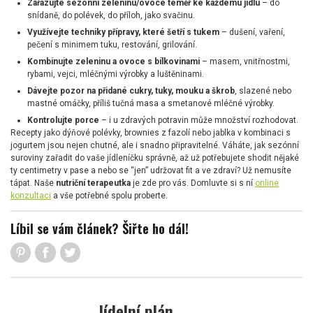
Zařazujte sezónní zeleninu/ovoce téměř ke každému jídlu
– do
snídaně, do polévek, do příloh, jako svačinu.
Využívejte techniky přípravy, které šetří s tukem
– dušení, vaření,
pečení s minimem tuku, restování, grilování.
Kombinujte zeleninu a ovoce s bílkovinami
– masem, vnitřnostmi,
rybami, vejci, mléčnými výrobky a luštěninami.
Dávejte pozor na přidané cukry, tuky, mouku a škrob
, slazené nebo
mastné omáčky, příliš tučná masa a smetanové mléčné výrobky.
Kontrolujte porce
– i u zdravých potravin může množství rozhodovat.
Recepty jako dýňové polévky, brownies z fazolí nebo jablka v kombinaci s
jogurtem jsou nejen chutné, ale i snadno připravitelné. Váháte, jak sezónní
suroviny zařadit do vaše jídleníčku správně, až už potřebujete shodit nějaké
ty centimetry v pase a nebo se “jen” udržovat fit a ve zdraví? Už nemusíte
tápat. Naše
nutriční terapeutka
je zde pro vás. Domluvte si s ní
online
konzultaci
a vše potřebné spolu proberte.
Líbil se vám článek? Šiřte ho dál!
Jídelní plán