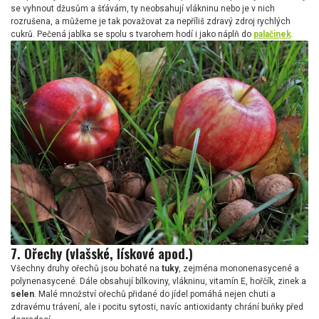
se vyhnout džusům a šťávám, ty neobsahují vlákninu nebo je v nich
rozrušena, a můžeme je tak považovat za nepříliš zdravý zdroj rychlých
cukrů. Pečená jablka se spolu s tvarohem hodí i jako náplň do
palačinek
.
7. Ořechy (vlašské, lískové apod.)
Všechny druhy ořechů jsou bohaté na
tuky
, zejména mononenasycené a
polynenasycené. Dále obsahují bílkoviny, vlákninu, vitamín E, hořčík, zinek a
selen
. Malé množství ořechů přidané do jídel pomáhá nejen chuti a
zdravému trávení, ale i pocitu sytosti, navíc antioxidanty chrání buňky před