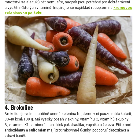
množství se ale tuků bát nemusíte, naopak jsou potřebné pro dobré trávení
a využití některých vitamínů. Inspirujte se například receptem na
krémovou
zeleninovou polévku
.
4. Brokolice
Brokolice je velmi nutričně cenná zelenina.Najdeme v ní pouze málo kalorií,
30-40 kcal/100 g. Má vysoký obsah vlákniny, vitamínu C, vitamínů skupiny
B, vitamínu K1, z minerálních látek pak draslíku, vápníku a železa. Přítomné
antioxidanty a sulforafan
mají protirakovinné účinky, podporují detoxikaci a
zdraví buněk.