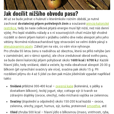
Jak docílit nižšího obvodu pasu?
Ať už se bude jednat o hubnutí v kterémkoliv ročním období, je nutné
zachovat
dostatečný příjem potřebných živin
a současně
princip kalorické
restrikce
, tedy že naše celkově přijatá energie musí být nižší, než náš denní
výdej. Pro lepší stabilitu nálady a s ní souvisejících chutí může být vhodné
rozdělit si denní příjem kalorií v průběhu celého dne nebo alespoň jeho jeho
většiny. Nicméně nízkosacharidové typy stravování se velmi dobře párují s
přerušovanými půsty
. Záleží jen na vás, co vám více vyhovuje.
Pro zhruba 55 letou ženu s nadváhou až obezitou, která se příliš nehýbe (ani
v zaměstnání, ani v rámci sportu), ale chce zredukovat obvod svého pasu,
se bude denní kalorický příjem pohybovat okolo
1600 kcal / 6700 kJ
. Každé
hlavní jídlo, tedy snídaně, oběd a večeře, by měla obsahovat alespoň 20-30 g
bílkovin (při vynechání svačin/y ale více), svačina pak okolo 15 g. Při
rozdělení příjmu do 4 až 5 jídel za den pak může jídelníček vypadat například
takto:
Snídaně
přibližně 300-400 kcal –
ovesná kaše
(kořeněná, s jablky a
dostatkem bílkovin), řecký jogurt, skyr, cottage sýr či tvaroh se
zdravými doplňky (ovoce, ořechy), nebo míchaná vajíčka se zeleninou.
Svačiny
(dopolední a odpolední) okolo 150-200 kcal každá – ovoce,
zelenina, ořechy, jogurt, humus, sýr, šunka, proteinové
smoothie
, atd.
Oběd
zhruba 500 kcal – hlavní jídlo s bílkovinou (maso, vnitřnosti, ryba,