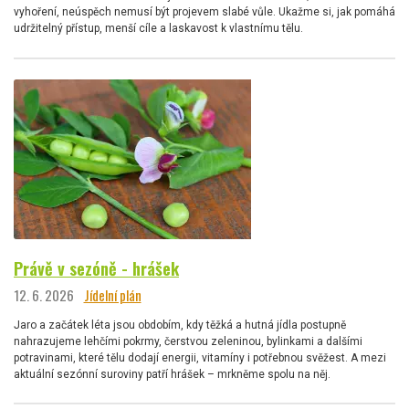
vyhoření, neúspěch nemusí být projevem slabé vůle. Ukažme si, jak pomáhá
udržitelný přístup, menší cíle a laskavost k vlastnímu tělu.
Právě v sezóně - hrášek
12. 6. 2026
Jídelní plán
Jaro a začátek léta jsou obdobím, kdy těžká a hutná jídla postupně
nahrazujeme lehčími pokrmy, čerstvou zeleninou, bylinkami a dalšími
potravinami, které tělu dodají energii, vitamíny i potřebnou svěžest. A mezi
aktuální sezónní suroviny patří hrášek – mrkněme spolu na něj.