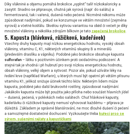
Díky vláknině a objemu pomáhá brokolice „vyplnit” talíř nízkokaloricky a
zasytit. Snadno se připravuje, chutná jak syrová (např. do salátu) a
fermentovaná, tak i vařená, dušená nebo pečená. Nicméně někomu může
způsobovat nadýmání, pokud se konzumuje ve větším množství (zejména
syrová) a včetně košťálu. Skvělou sytivou variantou na oběd či večeři je díky
množství vlákniny a několika zdrojům bílkovin je tato
zapečená brokolice
.
5. Kapusta (hlávková, růžičková, kadeřávek)
Všechny druhy kapusty mají nízkou energetickou hodnotu, vysoký obsah
vlákniny, vitamínu C, K1, některých vitamínů skupiny B a minerálů
(především draslíku a vápníku). Podobně jako brokolice obsahuje kapusta
sulforafan
– látku s pozitivním účinkem proti oxidačnímu poškození. A
stejně tak je vhodná i při hubnutí pro svoji nízkou energetickou hodnotu,
obsah vlákniny, velký objem a sytivost. Pozor ale, pokud užíváte léky na
ředění krve (například Warfarin), u kterých musí být opatrní při větším přísunu
vitamínu K1, jelikož snižuje účinek těchto léčiv. Některým lidem může
kapusta, podobně jako další brukvovité rostliny, způsobovat nadýmání.
Jakákoliv kapusta může být použita jako příloha nebo součást hlavních jídel
– dušená, pečená, v polévkách nebo salátech. Chuť hlávkové kapusty,
kadeřávku či růžičkové kapusty nemusí vyhovovat každému – příprava je
důležitá. Základem je správné blanšírování, ne moc dlouhé dušení či pečení
a samozřejmě dostatečné dochucení. Vyzkoušejte třeba
kuřecí prso se
sýrem, sušenými rajčaty a kapustičkami
.