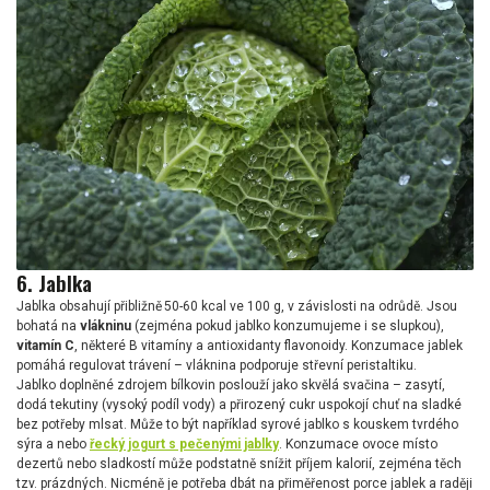
6. Jablka
Jablka obsahují přibližně 50-60 kcal ve 100 g, v závislosti na odrůdě. Jsou
bohatá na
vlákninu
(zejména pokud jablko konzumujeme i se slupkou),
vitamín C
, některé B vitamíny a antioxidanty flavonoidy. Konzumace jablek
pomáhá regulovat trávení – vláknina podporuje střevní peristaltiku.
Jablko doplněné zdrojem bílkovin poslouží jako skvělá svačina – zasytí,
dodá tekutiny (vysoký podíl vody) a přirozený cukr uspokojí chuť na sladké
bez potřeby mlsat. Může to být například syrové jablko s kouskem tvrdého
sýra a nebo
řecký jogurt s pečenými jablky
. Konzumace ovoce místo
dezertů nebo sladkostí může podstatně snížit příjem kalorií, zejména těch
tzv. prázdných. Nicméně je potřeba dbát na přiměřenost porce jablek a raději