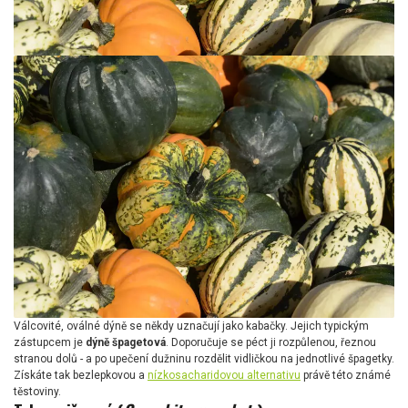
Válcovité, oválné dýně se někdy uznačují jako kabačky. Jejich typickým
zástupcem je
dýně špagetová
. Doporučuje se péct ji rozpůlenou, řeznou
stranou dolů - a po upečení dužninu rozdělit vidličkou na jednotlivé špagetky.
Získáte tak bezlepkovou a
nízkosacharidovou alternativu
právě této známé
těstoviny.