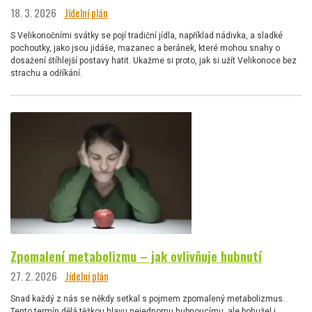
18. 3. 2026
Jídelní plán
S Velikonočními svátky se pojí tradiční jídla, například nádivka, a sladké
pochoutky, jako jsou jidáše, mazanec a beránek, které mohou snahy o
dosažení štíhlejší postavy hatit. Ukažme si proto, jak si užít Velikonoce bez
strachu a odříkání.
Zpomalení metabolizmu – jak ovlivňuje hubnutí
27. 2. 2026
Jídelní plán
Snad každý z nás se někdy setkal s pojmem zpomalený metabolizmus.
Tento termín dělá těžkou hlavu nejednomu hubnoucímu, ale bohužel i