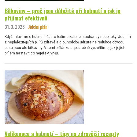
Bílkoviny – proč jsou důležité při hubnutí a jak je
přijímat efektivně
31. 3. 2026
Jídelní plán
Když mluvíme o hubnutí, často řešíme kalorie, sacharidy nebo tuky. Jedním
z nejdůležitějších pilířů zdravé a dlouhodobě udržitelné redukce obvodu
pasu jsou ale bílkoviny. V tomto článku si podrobně vysvětlíme, jak jejich
příjem nastavit co nejefektivněji.
Velikonoce a hubnutí – tipy na zdravější recepty