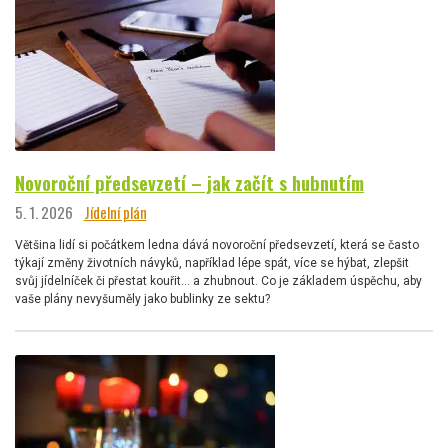
Novoroční předsevzetí – jak začít s hubnutím
5. 1. 2026
Jídelní plán
Většina lidí si počátkem ledna dává novoroční předsevzetí, která se často
týkají změny životních návyků, například lépe spát, více se hýbat, zlepšit
svůj jídelníček či přestat kouřit… a zhubnout. Co je základem úspěchu, aby
vaše plány nevyšuměly jako bublinky ze sektu?