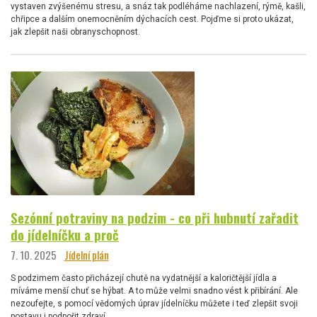
vystaven zvýšenému stresu, a snáz tak podléháme nachlazení, rýmě, kašli,
chřipce a dalším onemocněním dýchacích cest. Pojďme si proto ukázat,
jak zlepšit naši obranyschopnost.
Sezónní potraviny na podzim - co při hubnutí zařadit
do jídelníčku a proč
7. 10. 2025
Jídelní plán
S podzimem často přicházejí chutě na vydatnější a kaloričtější jídla a
míváme menší chuť se hýbat. A to může velmi snadno vést k přibírání. Ale
nezoufejte, s pomocí vědomých úprav jídelníčku můžete i teď zlepšit svoji
postavu i podpořit zdraví.