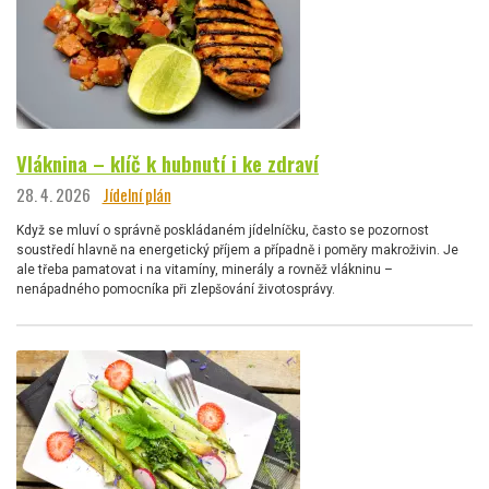
Vláknina – klíč k hubnutí i ke zdraví
28. 4. 2026
Jídelní plán
Když se mluví o správně poskládaném jídelníčku, často se pozornost
soustředí hlavně na energetický příjem a případně i poměry makroživin. Je
ale třeba pamatovat i na vitamíny, minerály a rovněž vlákninu –
nenápadného pomocníka při zlepšování životosprávy.