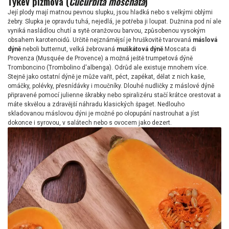
Tykev pižmová (
Cucurbita moschata
)
Její plody mají matnou pevnou slupku, jsou hladká nebo s velkými oblými
žebry. Slupka je opravdu tuhá, nejedlá, je potřeba ji loupat. Dužnina pod ní ale
vyniká nasládlou chutí a sytě oranžovou barvou, způsobenou vysokým
obsahem karotenoidů. Určitě nejznámějsí je hruškovitě tvarovaná
máslová
dýně
neboli butternut, velká žebrovaná
muškátová dýně
Moscata di
Provenza (Musquée de Provence) a možná ještě trumpetová dýně
Tromboncino (Trombolino d'albenga). Odrůd ale existuje mnohem více.
Stejně jako ostatní dýně je může vařit, péct, zapékat, dělat z nich kaše,
omáčky, polévky, přesnídávky i moučníky. Dlouhé nudličky z máslové dýně
připravené pomocí julienne škrabky nebo spiralizéru stačí krátce orestovat a
máte skvělou a zdravější náhradu klasických špaget. Nedlouho
skladovanou máslovou dýni je možné po olopupání nastrouhat a jíst
dokonce i syrovou, v salátech nebo s ovocem jako dezert.