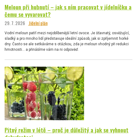
Meloun při hubnutí – jak s ním pracovat v jídelníčku a
čemu se vyvarovat?
29. 7. 2026
Jídelní plán
Vodní meloun patří mezi nejoblíbenější letní ovoce. Je šťavnatý, osvěžující,
sladký a pro mnoho lidí představuje ideální způsob, jak si zpříjemnit horké
dny. Často se ale setkáváme s otázkou, zda je meloun vhodný při redukci
hmotnosti… a přinášíme vám na ni odpověď.
Pitný režim v létě – proč je důležitý a jak se vyhnout