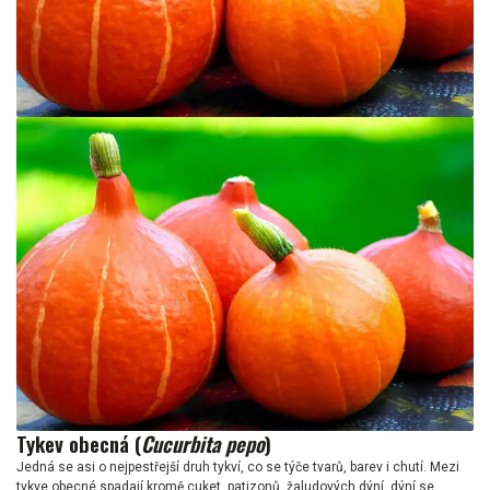
Tykev obecná (
Cucurbita pepo
)
Jedná se asi o nejpestřejší druh tykví, co se týče tvarů, barev i chutí. Mezi
tykve obecné spadají kromě cuket, patizonů, žaludových dýní, dýní se