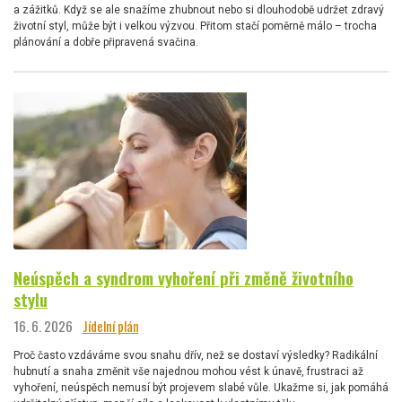
a zážitků. Když se ale snažíme zhubnout nebo si dlouhodobě udržet zdravý
životní styl, může být i velkou výzvou. Přitom stačí poměrně málo – trocha
plánování a dobře připravená svačina.
Neúspěch a syndrom vyhoření při změně životního
stylu
16. 6. 2026
Jídelní plán
Proč často vzdáváme svou snahu dřív, než se dostaví výsledky? Radikální
hubnutí a snaha změnit vše najednou mohou vést k únavě, frustraci až
vyhoření, neúspěch nemusí být projevem slabé vůle. Ukažme si, jak pomáhá