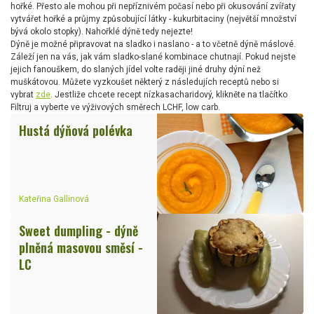
hořké. Přesto ale mohou při nepříznivém počasí nebo při okusování zvířaty
vytvářet hořké a průjmy způsobující látky - kukurbitaciny (největší množství
bývá okolo stopky). Nahořklé dýně tedy nejezte!
Dýně je možné připravovat na sladko i naslano - a to včetně dýně máslové.
Záleží jen na vás, jak vám sladko-slané kombinace chutnají. Pokud nejste
jejich fanouškem, do slaných jídel volte raději jiné druhy dýní než
muškátovou. Můžete vyzkoušet některý z následujích receptů nebo si
vybrat
zde
. Jestliže chcete recept nízkasacharidový, klikněte na tlačítko
Filtruj a vyberte ve výživových směrech LCHF, low carb.
Hustá dýňová polévka
Kateřina Gallinová
Sweet dumpling - dýně
plněná masovou směsí -
LC