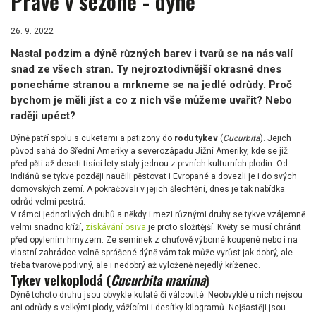
Právě v sezóně - dýně
26. 9. 2022
Nastal podzim a dýně různých barev i tvarů se na nás valí
snad ze všech stran. Ty nejroztodivnější okrasné dnes
ponecháme stranou a mrkneme se na jedlé odrůdy. Proč
bychom je měli jíst a co z nich vše můžeme uvařit? Nebo
raději upéct?
Dýně patří spolu s cuketami a patizony do
rodu tykev
(
Cucurbita
). Jejich
původ sahá do Sřední Ameriky a severozápadu Jižní Ameriky, kde se již
před pěti až deseti tisíci lety staly jednou z prvních kulturních plodin. Od
Indiánů se tykve později naučili pěstovat i Evropané a dovezli je i do svých
domovských zemí. A pokračovali v jejich šlechtění, dnes je tak nabídka
odrůd velmi pestrá.
V rámci jednotlivých druhů a někdy i mezi různými druhy se tykve vzájemně
velmi snadno kříží,
získávání osiva
je proto složitější. Květy se musí chránit
před opylením hmyzem. Ze semínek z chuťově výborné koupené nebo i na
vlastní zahrádce volně sprášené dýně vám tak může vyrůst jak dobrý, ale
třeba tvarově podivný, ale i nedobrý až vyloženě nejedlý kříženec.
Tykev velkoplodá (
Cucurbita maxima
)
Dýně tohoto druhu jsou obvykle kulaté či válcovité. Neobvyklé u nich nejsou
ani odrůdy s velkými plody, vážícími i desítky kilogramů. Nejšastěji jsou