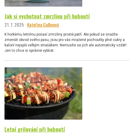
Jak si vychutnat zmrzlinu při hubnutí
21. 7. 2025
Kateřina Gallinová
K horkému letnímu počasí zmrzliny prostě patří. Ale pokud se snažíte
zmenšit obvod svého pasu, jsou pro vás mražené pochoutky plné cukry a
kalorií nejspíš velkým strašákem. Nemusíte se jich ale automaticky vzdát!
Jen to chce si správně vybírat.
Letní grilování při hubnutí