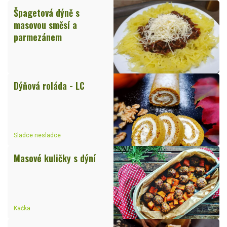
Špagetová dýně s
masovou směsí a
parmezánem
Dýňová roláda - LC
Sladce nesladce
Masové kuličky s dýní
Kačka