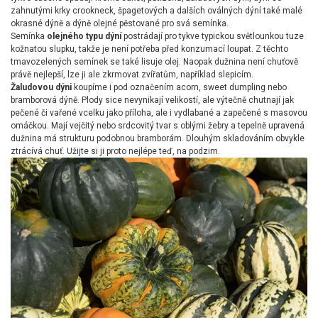
zahnutými krky crookneck, špagetových a dalších oválných dýní také malé
okrasné dýně a dýně olejné pěstované pro svá semínka.
Semínka
olejného typu dýní
postrádají pro tykve typickou světlounkou tuze
kožnatou slupku, takže je není potřeba před konzumací loupat. Z těchto
tmavozelených semínek se také lisuje olej. Naopak dužnina není chuťově
právě nejlepší, lze ji ale zkrmovat zvířatům, například slepicím.
Žaludovou dýni
koupíme i pod označením acorn, sweet dumpling nebo
bramborová dýně. Plody sice nevynikají velikostí, ale výtečně chutnají jak
pečené či vařené vcelku jako příloha, ale i vydlabané a zapečené s masovou
omáčkou. Mají vejčitý nebo srdcovitý tvar s oblými žebry a tepelně upravená
dužnina má strukturu podobnou bramborám. Dlouhým skladováním obvykle
ztrácívá chuť. Užijte si ji proto nejlépe teď, na podzim.