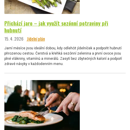
Přichází jaro – jak využít sezónní potraviny při
hubnutí
15. 4. 2026
Jídelní plán
Jarní měsíce jsou ideální dobou, kdy odlehčit jídelníček a podpořit hubnutí
přirozenou cestou. Čerstvá a křehká sezónní zelenina a první ovoce jsou
plné vlákniny, vitamínů a minerálů. Zasytí bez zbytečných kalorií a podpoří
zdravé návyky v každodenním menu.