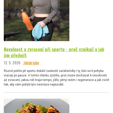
Nevolnost a zvracení při sportu - proč vznikají a jak
jim předejít
12. 5. 2026
Jídelní plán
Různé potíže při sportu dokáží zaskočit začátečníky i ty, kdo se k pohybu
vracejí po pauze. V tomto článku zjistíte, proč může docházet k nevolnosti
až zvracení, jakou roli hraje tempo, jídlo, pitný režim i regenerace a jak cvičit
tak, aby vám pohyb tyto nesnáze nepůsobil.