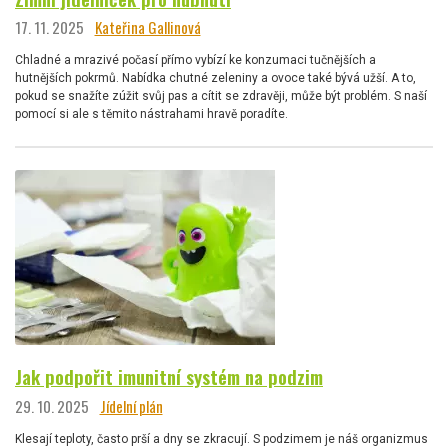
17. 11. 2025
Kateřina Gallinová
Chladné a mrazivé počasí přímo vybízí ke konzumaci tučnějších a
hutnějších pokrmů. Nabídka chutné zeleniny a ovoce také bývá užší. A to,
pokud se snažíte zúžit svůj pas a cítit se zdravěji, může být problém. S naší
pomocí si ale s těmito nástrahami hravě poradíte.
Jak podpořit imunitní systém na podzim
29. 10. 2025
Jídelní plán
Klesají teploty, často prší a dny se zkracují. S podzimem je náš organizmus