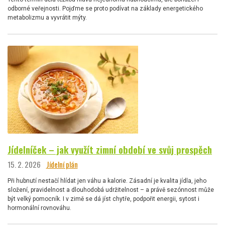
odborné veřejnosti. Pojďme se proto podívat na základy energetického
metabolizmu a vyvrátit mýty.
Jídelníček – jak využít zimní období ve svůj prospěch
15. 2. 2026
Jídelní plán
Při hubnutí nestačí hlídat jen váhu a kalorie. Zásadní je kvalita jídla, jeho
složení, pravidelnost a dlouhodobá udržitelnost – a právě sezónnost může
být velký pomocník. I v zimě se dá jíst chytře, podpořit energii, sytost i
hormonální rovnováhu.