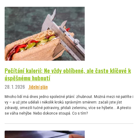
Počítání kalorií: Ne vždy oblíbené, ale často klíčové k
úspěšnému hubnutí
28. 1. 2026
Jídelní plán
Mnoho lidí má dnes jedno společné přání: zhubnout. Možná mezi ně patříte i
vy – a už jste udělali i několik kroků správným směrem: začali jste jíst
zdravěji, omezili tučné potraviny, přidali zeleninu, více se hýbete… A přesto
se váha nehýbe. Nebo dokonce stoupá. Co s tím?