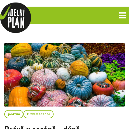
podzim
Právě v sezóně