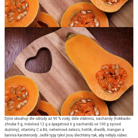
Dýně obsahují dle odrůdy až 90 % vody, dále vlákninu, sacharidy (hokkaido
zhruba 9 g, máslová 12 g a špagetová 6 g sacharidů ve 100 g syrové
dužniny), vitamíny C a B6, nehemové železo, hořčík, draslík, mangan a
barviva karotenoidy. Jedlé typy tykví jsou šlechtěny tak, aby nebyly vůbec