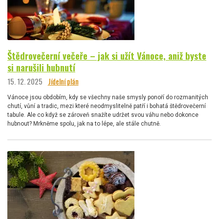
Štědrovečerní večeře – jak si užít Vánoce, aniž byste
si narušili hubnutí
15. 12. 2025
Jídelní plán
Vánoce jsou obdobím, kdy se všechny naše smysly ponoří do rozmanitých
chutí, vůní a tradic, mezi které neodmyslitelně patří i bohatá štědrovečerní
tabule. Ale co když se zároveň snažíte udržet svou váhu nebo dokonce
hubnout? Mrkněme spolu, jak na to lépe, ale stále chutně.