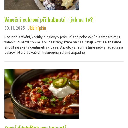
Vánoční cukroví při hubnutí – jak na to?
30. 11. 2025
Jídelní plán
Rodinná setkání, večírky a oslavy v práci, různé pohoštění a samozřejmě i
vánoční cukroví, to vše jsou nástrahy, které na nás číhají, když se snažíme
shodit nějaké ty centimetry v pase. A proto vám přinášíme rady a recepty na
cukroví, které do vašich hubnoucích plánů zapadne.
Zimní jídelníček pro hubnutí