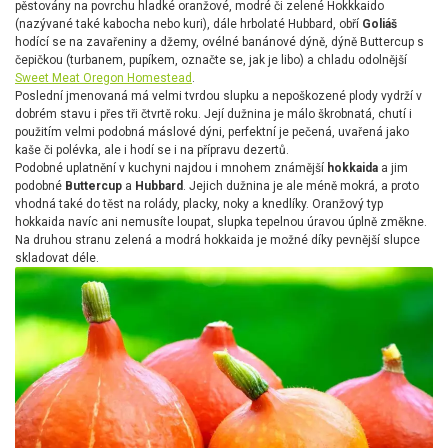
pěstovány na povrchu hladké oranžové, modré či zelené Hokkkaido
(nazývané také kabocha nebo kuri), dále hrbolaté Hubbard, obří
Goliáš
hodící se na zavařeniny a džemy, ovélné banánové dýně, dýně Buttercup s
čepičkou (turbanem, pupíkem, označte se, jak je libo) a chladu odolnější
Sweet Meat Oregon Homestead
.
Poslední jmenovaná má velmi tvrdou slupku a nepoškozené plody vydrží v
dobrém stavu i přes tři čtvrtě roku. Její dužnina je málo škrobnatá, chutí i
použitím velmi podobná máslové dýni, perfektní je pečená, uvařená jako
kaše či polévka, ale i hodí se i na přípravu dezertů.
Podobné uplatnění v kuchyni najdou i mnohem známější
hokkaida
a jim
podobné
Buttercup
a
Hubbard
. Jejich dužnina je ale méně mokrá, a proto
vhodná také do těst na rolády, placky, noky a knedlíky. Oranžový typ
hokkaida navíc ani nemusíte loupat, slupka tepelnou úravou úplně změkne.
Na druhou stranu zelená a modrá hokkaida je možné díky pevnější slupce
skladovat déle.