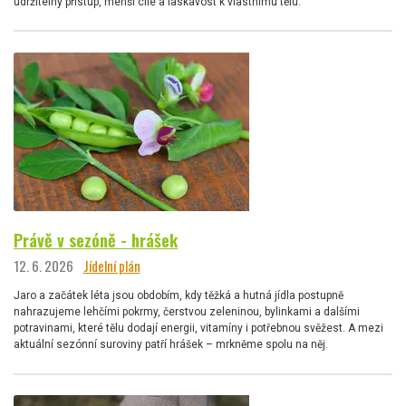
udržitelný přístup, menší cíle a laskavost k vlastnímu tělu.
Právě v sezóně - hrášek
12. 6. 2026
Jídelní plán
Jaro a začátek léta jsou obdobím, kdy těžká a hutná jídla postupně
nahrazujeme lehčími pokrmy, čerstvou zeleninou, bylinkami a dalšími
potravinami, které tělu dodají energii, vitamíny i potřebnou svěžest. A mezi
aktuální sezónní suroviny patří hrášek – mrkněme spolu na něj.