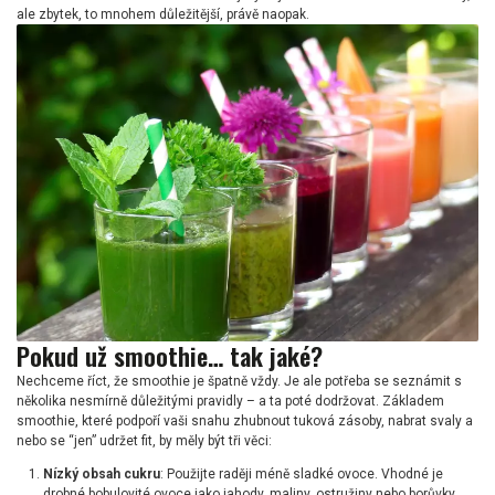
ale zbytek, to mnohem důležitější, právě naopak.
Pokud už smoothie… tak jaké?
Nechceme říct, že smoothie je špatně vždy. Je ale potřeba se seznámit s
několika nesmírně důležitými pravidly – a ta poté dodržovat. Základem
smoothie, které podpoří vaši snahu zhubnout tuková zásoby, nabrat svaly a
nebo se “jen” udržet fit, by měly být tři věci:
Nízký obsah cukru
: Použijte raději méně sladké ovoce. Vhodné je
drobné bobulovité ovoce jako jahody, maliny, ostružiny nebo borůvky,