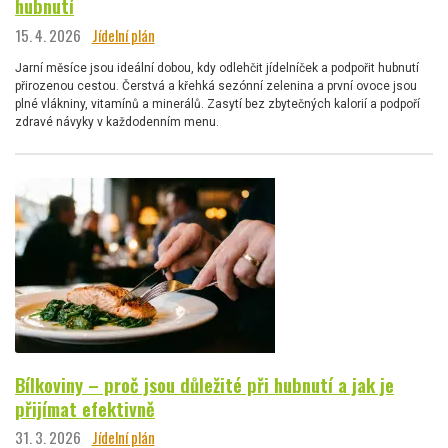
hubnutí
15. 4. 2026
Jídelní plán
Jarní měsíce jsou ideální dobou, kdy odlehčit jídelníček a podpořit hubnutí
přirozenou cestou. Čerstvá a křehká sezónní zelenina a první ovoce jsou
plné vlákniny, vitamínů a minerálů. Zasytí bez zbytečných kalorií a podpoří
zdravé návyky v každodenním menu.
Bílkoviny – proč jsou důležité při hubnutí a jak je
přijímat efektivně
31. 3. 2026
Jídelní plán