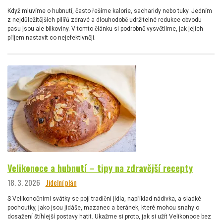
Když mluvíme o hubnutí, často řešíme kalorie, sacharidy nebo tuky. Jedním
z nejdůležitějších pilířů zdravé a dlouhodobě udržitelné redukce obvodu
pasu jsou ale bílkoviny. V tomto článku si podrobně vysvětlíme, jak jejich
příjem nastavit co nejefektivněji.
Velikonoce a hubnutí – tipy na zdravější recepty
18. 3. 2026
Jídelní plán
S Velikonočními svátky se pojí tradiční jídla, například nádivka, a sladké
pochoutky, jako jsou jidáše, mazanec a beránek, které mohou snahy o
dosažení štíhlejší postavy hatit. Ukažme si proto, jak si užít Velikonoce bez