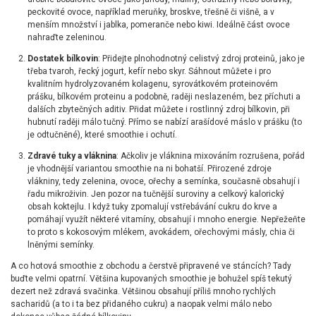
peckovité ovoce, například meruňky, broskve, třešně či višně, a v
menším množství i jablka, pomeranče nebo kiwi. Ideálně část ovoce
nahraďte zeleninou.
Dostatek bílkovin
: Přidejte plnohodnotný celistvý zdroj proteinů, jako je
třeba tvaroh, řecký jogurt, kefír nebo skyr. Sáhnout můžete i pro
kvalitním hydrolyzovaném kolagenu, syrovátkovém proteinovém
prášku, bílkovém proteinu a podobně, raději neslazeném, bez příchuti a
dalších zbytečných aditiv. Přidat můžete i rostlinný zdroj bílkovin, při
hubnutí raději málo tučný. Přímo se nabízí arašídové máslo v prášku (to
je odtučněné), které smoothie i ochutí.
Zdravé tuky a vláknina
: Ačkoliv je vláknina mixováním rozrušena, pořád
je vhodnější variantou smoothie na ni bohatší. Přirozené zdroje
vlákniny, tedy zelenina, ovoce, ořechy a semínka, současně obsahují i
řadu mikroživin. Jen pozor na tučnější suroviny a celkový kalorický
obsah koktejlu. I když tuky zpomalují vstřebávání cukru do krve a
pomáhají využít některé vitamíny, obsahují i mnoho energie. Nepřežeňte
to proto s kokosovým mlékem, avokádem, ořechovými másly, chia či
lněnými semínky.
A co hotová smoothie z obchodu a čerstvě připravené ve stáncích? Tady
buďte velmi opatrní. Většina kupovaných smoothie je bohužel spíš tekutý
dezert než zdravá svačinka. Většinou obsahují příliš mnoho rychlých
sacharidů (a to i ta bez přidaného cukru) a naopak velmi málo nebo