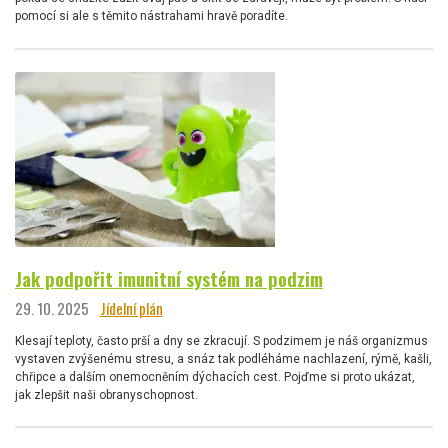
pomocí si ale s těmito nástrahami hravě poradíte.
Jak podpořit imunitní systém na podzim
29. 10. 2025
Jídelní plán
Klesají teploty, často prší a dny se zkracují. S podzimem je náš organizmus
vystaven zvýšenému stresu, a snáz tak podléháme nachlazení, rýmě, kašli,
chřipce a dalším onemocněním dýchacích cest. Pojďme si proto ukázat,
jak zlepšit naši obranyschopnost.