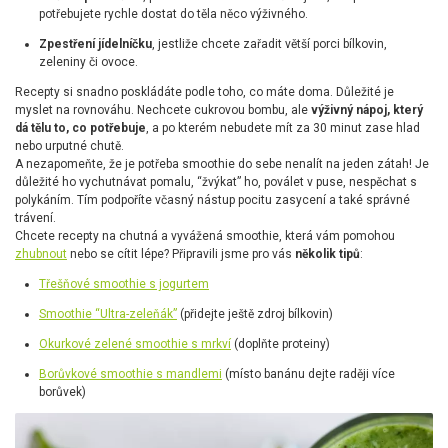
potřebujete rychle dostat do těla něco výživného.
Zpestření jídelníčku
, jestliže chcete zařadit větší porci bílkovin,
zeleniny či ovoce.
Recepty si snadno poskládáte podle toho, co máte doma. Důležité je
myslet na rovnováhu. Nechcete cukrovou bombu, ale
výživný nápoj, který
dá tělu to, co potřebuje
, a po kterém nebudete mít za 30 minut zase hlad
nebo urputné chutě.
A nezapomeňte, že je potřeba smoothie do sebe nenalít na jeden zátah! Je
důležité ho vychutnávat pomalu, “žvýkat” ho, poválet v puse, nespěchat s
polykáním. Tím podpoříte včasný nástup pocitu zasycení a také správné
trávení.
Chcete recepty na chutná a vyvážená smoothie, která vám pomohou
zhubnout
nebo se cítit lépe? Připravili jsme pro vás
několik tipů
:
Třešňové smoothie s jogurtem
Smoothie “Ultra-zeleňák”
(přidejte ještě zdroj bílkovin)
Okurkové zelené smoothie s mrkví
(doplňte proteiny)
Borůvkové smoothie s mandlemi
(místo banánu dejte raději více
borůvek)