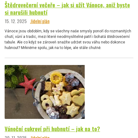
Štědrovečerní večeře – jak si užít Vánoce, aniž byste
si narušili hubnutí
15. 12. 2025
Jídelní plán
Vánoce jsou obdobím, kdy se všechny naše smysly ponoří do rozmanitých
chutí, vůní a tradic, mezi které neodmyslitelně patří i bohatá štědrovečerní
tabule. Ale co když se zároveň snažíte udržet svou váhu nebo dokonce
hubnout? Mrkněme spolu, jak na to lépe, ale stále chutně.
Vánoční cukroví při hubnutí – jak na to?
30. 11. 2025
Jídelní plán