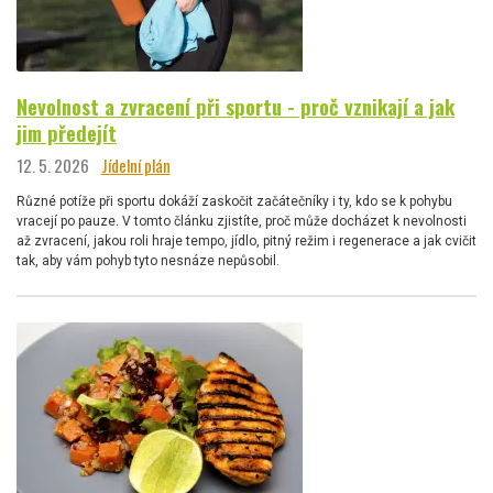
Nevolnost a zvracení při sportu - proč vznikají a jak
jim předejít
12. 5. 2026
Jídelní plán
Různé potíže při sportu dokáží zaskočit začátečníky i ty, kdo se k pohybu
vracejí po pauze. V tomto článku zjistíte, proč může docházet k nevolnosti
až zvracení, jakou roli hraje tempo, jídlo, pitný režim i regenerace a jak cvičit
tak, aby vám pohyb tyto nesnáze nepůsobil.