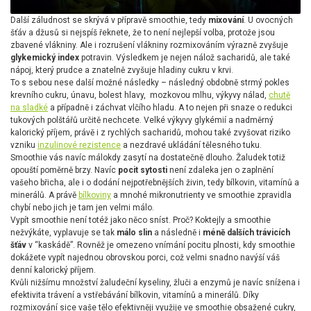
Další záludnost se skrývá v přípravě smoothie, tedy
mixování
. U ovocných
šťáv a džusů si nejspíš řeknete, že to není nejlepší volba, protože jsou
zbavené vlákniny. Ale i rozrušení vlákniny rozmixováním výrazně zvyšuje
glykemický index
potravin. Výsledkem je nejen nálož sacharidů, ale také
nápoj, který prudce a znatelně zvyšuje hladiny cukru v krvi.
To s sebou nese další možné následky – následný obdobně strmý pokles
krevního cukru, únavu, bolest hlavy, mozkovou mlhu, výkyvy nálad,
chutě
na sladké
a případně i záchvat vlčího hladu. A to nejen při snaze o redukci
tukových polštářů určitě nechcete. Velké výkyvy glykémií a nadměrný
kalorický příjem, právě i z rychlých sacharidů, mohou také zvyšovat riziko
vzniku
inzulinové rezistence
a nezdravé ukládání tělesného tuku.
Smoothie vás navíc málokdy zasytí na dostatečně dlouho. Žaludek totiž
opouští poměrně brzy. Navíc
pocit sytosti
není zdaleka jen o zaplnění
vašeho břicha, ale i o dodání nejpotřebnějších živin, tedy bílkovin, vitamínů a
minerálů. A právě
bílkoviny
a mnohé mikronutrienty ve smoothie zpravidla
chybí nebo jich je tam jen velmi málo.
Vypít smoothie není totéž jako něco sníst. Proč? Koktejly a smoothie
nežvýkáte, vyplavuje se tak
málo slin
a následně i
méně dalších trávicích
šťáv
v “kaskádě”. Rovněž je omezeno vnímání pocitu plnosti, kdy smoothie
dokážete vypít najednou obrovskou porci, což velmi snadno navýší váš
denní kalorický příjem.
Kvůli nižšímu množství žaludeční kyseliny, žluči a enzymů je navíc snížena i
efektivita trávení a vstřebávání bílkovin, vitamínů a minerálů. Díky
rozmixování sice vaše tělo efektivněji využije ve smoothie obsažené cukry,