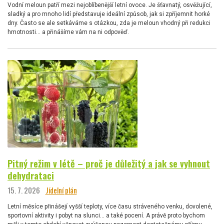
Vodní meloun patří mezi nejoblíbenější letní ovoce. Je šťavnatý, osvěžující,
sladký a pro mnoho lidí představuje ideální způsob, jak si zpříjemnit horké
dny. Často se ale setkáváme s otázkou, zda je meloun vhodný při redukci
hmotnosti… a přinášíme vám na ni odpověď.
Pitný režim v létě – proč je důležitý a jak se vyhnout
dehydrataci
15. 7. 2026
Jídelní plán
Letní měsíce přinášejí vyšší teploty, více času stráveného venku, dovolené,
sportovní aktivity i pobyt na slunci… a také pocení. A právě proto bychom