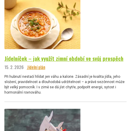
Jídelníček – jak využít zimní období ve svůj prospěch
15. 2. 2026
Jídelní plán
Při hubnutí nestačí hlídat jen váhu a kalorie. Zásadní je kvalita jídla, jeho
složení, pravidelnost a dlouhodobá udržitelnost – a právě sezónnost může
být velký pomocník. I v zimě se dá jíst chytře, podpořit energii, sytost i
hormonální rovnováhu.