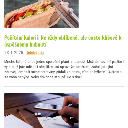
Počítání kalorií: Ne vždy oblíbené, ale často klíčové k
úspěšnému hubnutí
28. 1. 2026
Jídelní plán
Mnoho lidí má dnes jedno společné přání: zhubnout. Možná mezi ně patříte i
vy – a už jste udělali i několik kroků správným směrem: začali jste jíst
zdravěji, omezili tučné potraviny, přidali zeleninu, více se hýbete… A přesto
se váha nehýbe. Nebo dokonce stoupá. Co s tím?