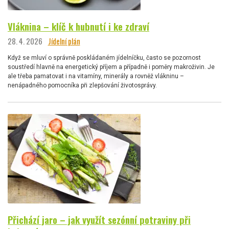
Vláknina – klíč k hubnutí i ke zdraví
28. 4. 2026
Jídelní plán
Když se mluví o správně poskládaném jídelníčku, často se pozornost
soustředí hlavně na energetický příjem a případně i poměry makroživin. Je
ale třeba pamatovat i na vitamíny, minerály a rovněž vlákninu –
nenápadného pomocníka při zlepšování životosprávy.
Přichází jaro – jak využít sezónní potraviny při