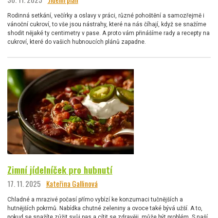
Rodinná setkání, večírky a oslavy v práci, různé pohoštění a samozřejmě i
vánoční cukroví, to vše jsou nástrahy, které na nás číhají, když se snažíme
shodit nějaké ty centimetry v pase. A proto vám přinášíme rady a recepty na
cukroví, které do vašich hubnoucích plánů zapadne.
Zimní jídelníček pro hubnutí
17. 11. 2025
Kateřina Gallinová
Chladné a mrazivé počasí přímo vybízí ke konzumaci tučnějších a
hutnějších pokrmů. Nabídka chutné zeleniny a ovoce také bývá užší. A to,
pokud se snažíte zúžit svůj pas a cítit se zdravěji, může být problém. S naší