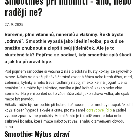
Smoothies při hubnutí - ano, nebo
raději ne?
27. 9. 2025
Barevné, plné vitamínů, minerálů a vlákniny. Řekli byste
„zdravé“. Smoothie vypadá jako ideální volba, pokud se
snažíte zhubnout a zlepšit svůj jídelníček. Ale je to
skutečně tak? Pojďme se podívat, kdy smoothie spíš škodí
a jak ho připravit lépe.
Pod pojmem smoothie si většina z nás představí hustý koktejl ze syrového
ovoce. Někdy se do něj přidává čerstvá ovocná šťáva nebo fresh džus, med,
zelenina, bylinky a nebo třeba rostlinný nápoj, mléko, kefír či jogurt. Jeho
součástí ale může být i skořice, vanilka a jiné koření, kakao nebo chia
semínka. Na první pohled se to vše může zdát jako zdravá volba, ale opak
může být pravdou.
Ačkoliv může být smoothie při hubnutí přínosem, ale mnohdy naopak škodí. I
když složení vypadá skvěle a čistě, prostě samé
opravdové jídlo
a žádné
vysoce zpracované produkty. Velmi často je to totiž energetická nebo
cukrová bomba
, která může sabotovat vaši snahu o zmenšení obvodu
pasu.
Smoothie: Mýtus zdraví