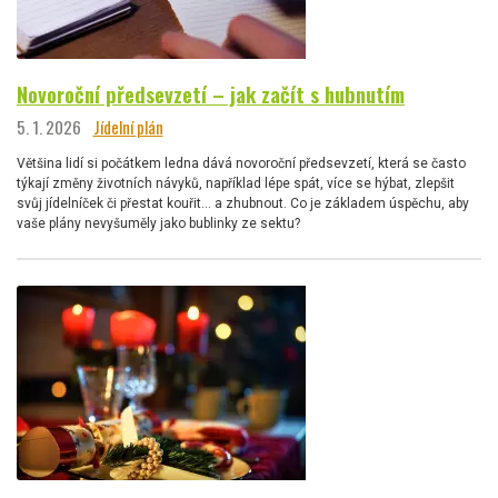
Novoroční předsevzetí – jak začít s hubnutím
5. 1. 2026
Jídelní plán
Většina lidí si počátkem ledna dává novoroční předsevzetí, která se často
týkají změny životních návyků, například lépe spát, více se hýbat, zlepšit
svůj jídelníček či přestat kouřit… a zhubnout. Co je základem úspěchu, aby
vaše plány nevyšuměly jako bublinky ze sektu?