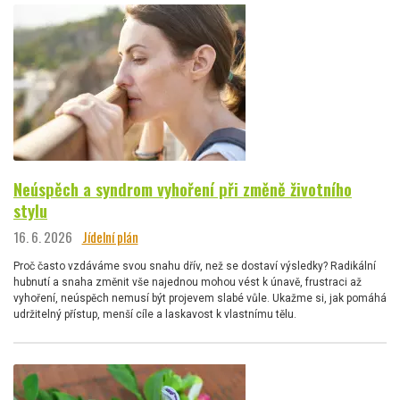
Neúspěch a syndrom vyhoření při změně životního
stylu
16. 6. 2026
Jídelní plán
Proč často vzdáváme svou snahu dřív, než se dostaví výsledky? Radikální
hubnutí a snaha změnit vše najednou mohou vést k únavě, frustraci až
vyhoření, neúspěch nemusí být projevem slabé vůle. Ukažme si, jak pomáhá
udržitelný přístup, menší cíle a laskavost k vlastnímu tělu.