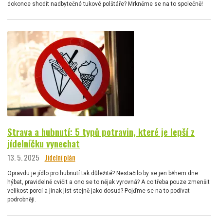
dokonce shodit nadbytečné tukové polštáře? Mrkněme se na to společně!
Strava a hubnutí: 5 typů potravin, které je lepší z
jídelníčku vynechat
13. 5. 2025
Jídelní plán
Opravdu je jídlo pro hubnutí tak důležité? Nestačilo by se jen během dne
hýbat, pravidelně cvičit a ono se to nějak vyrovná? A co třeba pouze zmenšit
velikost porcí a jinak jíst stejně jako dosud? Pojďme se na to podívat
podrobněji.