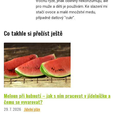
trochu rýže, jinak obilniny nekonzumuju, ale
pro muže a děti je používám. Ke slazení mi
stačí ovoce a malé množství medu,
případně datlový "cukr".
Co takhle si přečíst ještě
Meloun při hubnutí – jak s ním pracovat v jídelníčku a
čemu se vyvarovat?
29. 7. 2026
Jídelní plán