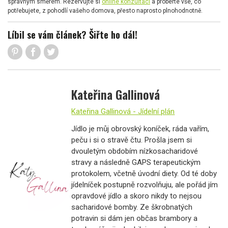
správným směrem. Rezervujte si
online konzultaci
a proberte vše, co
potřebujete, z pohodlí vašeho domova, přesto naprosto plnohodnotně.
Líbil se vám článek? Šiřte ho dál!
Kateřina Gallinová
Kateřina Gallinová - Jídelní plán
Jídlo je můj obrovský koníček, ráda vařím,
peču i si o stravě čtu. Prošla jsem si
dvouletým obdobím nízkosacharidové
stravy a následně GAPS terapeutickým
protokolem, včetně úvodní diety. Od té doby
jídelníček postupně rozvolňuju, ale pořád jím
opravdové jídlo a skoro nikdy to nejsou
sacharidové bomby. Ze škrobnatých
potravin si dám jen občas brambory a