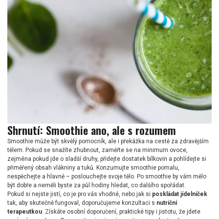
Shrnutí: Smoothie ano, ale s rozumem
Smoothie může být skvělý pomocník, ale i překážka na cestě za zdravějším
tělem. Pokud se snažíte zhubnout, zaměřte se na minimum ovoce,
zejména pokud jde o sladší druhy, přidejte dostatek bílkovin a pohlídejte si
přiměřený obsah vlákniny a tuků. Konzumujte smoothie pomalu,
nespěchejte a hlavně – poslouchejte svoje tělo. Po smoothie by vám mělo
být dobře a neměli byste za půl hodiny hledat, co dalšího spořádat.
Pokud si nejste jistí, co je pro vás vhodné, nebo jak si
poskládat jídelníček
tak, aby skutečně fungoval, doporučujeme konzultaci s
nutriční
terapeutkou
. Získáte osobní doporučení, praktické tipy i jistotu, že jdete