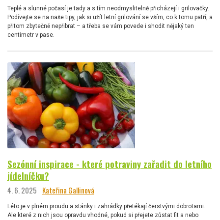
Teplé a slunné počasí je tady a s tím neodmyslitelně přicházejí i grilovačky.
Podívejte se na naše tipy, jak si užít letní grilování se vším, co k tomu patří, a
přitom zbytečně nepřibrat – a třeba se vám povede i shodit nějaký ten
centimetr v pase.
Sezónní inspirace - které potraviny zařadit do letního
jídelníčku?
4. 6. 2025
Kateřina Gallinová
Léto je v plném proudu a stánky i zahrádky přetékají čerstvými dobrotami.
Ale které z nich jsou opravdu vhodné, pokud si přejete zůstat fit a nebo