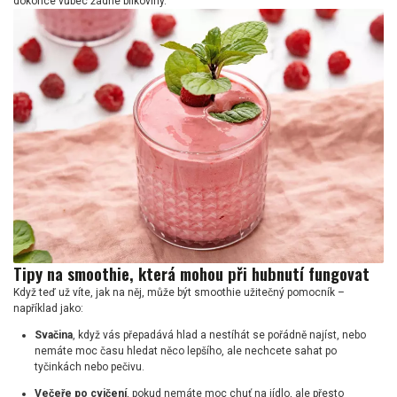
dokonce vůbec žádné bílkoviny.
Tipy na smoothie, která mohou při hubnutí fungovat
Když teď už víte, jak na něj, může být smoothie užitečný pomocník –
například jako:
Svačina
, když vás přepadává hlad a nestíhát se pořádně najíst, nebo
nemáte moc času hledat něco lepšího, ale nechcete sahat po
tyčinkách nebo pečivu.
Večeře po cvičení
, pokud nemáte moc chuť na jídlo, ale přesto