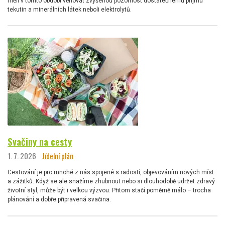
měli v tomto období věnovat zvýšenou pozornost dostatečnému příjmu
tekutin a minerálních látek neboli elektrolytů.
Svačiny na cesty
1. 7. 2026
Jídelní plán
Cestování je pro mnohé z nás spojené s radostí, objevováním nových míst
a zážitků. Když se ale snažíme zhubnout nebo si dlouhodobě udržet zdravý
životní styl, může být i velkou výzvou. Přitom stačí poměrně málo – trocha
plánování a dobře připravená svačina.