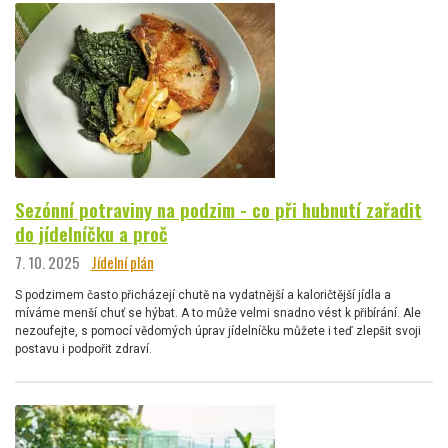
Sezónní potraviny na podzim - co při hubnutí zařadit
do jídelníčku a proč
7. 10. 2025
Jídelní plán
S podzimem často přicházejí chutě na vydatnější a kaloričtější jídla a
míváme menší chuť se hýbat. A to může velmi snadno vést k přibírání. Ale
nezoufejte, s pomocí vědomých úprav jídelníčku můžete i teď zlepšit svoji
postavu i podpořit zdraví.