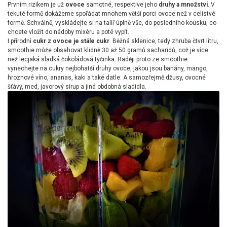
Prvním rizikem je už
ovoce
samotné, respektive jeho
druhy a množství
. V
tekuté formě dokážeme spořádat mnohem větší porci ovoce než v celistvé
formě. Schválně, vyskládejte si na talíř úplně vše, do posledního kousku, co
chcete vložit do nádoby mixéru a poté vypít.
I přírodní
cukr z ovoce je stále cukr
. Běžná sklenice, tedy zhruba čtvrt litru,
smoothie může obsahovat klidně 30 až 50 gramů sacharidů, což je více
než lecjaká sladká čokoládová tyčinka. Raději proto ze smoothie
vynechejte na cukry nejbohatší druhy ovoce, jakou jsou banány, mango,
hroznové víno, ananas, kaki a také datle. A samozřejmě džusy, ovocné
šťávy, med, javorový sirup a jiná obdobná sladidla.