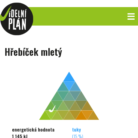
Hřebíček mletý
energetická hodnota
tuky
1 145 kJ
(15 %)