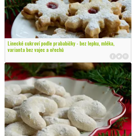
Linecké cukroví podle prababičky - bez lepku, mléka,
varianta bez vajec a ořechů