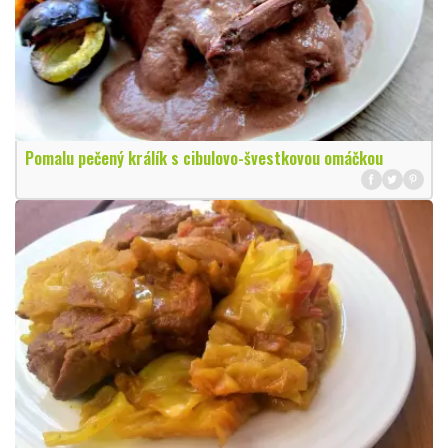
Pomalu pečený králík s cibulovo-švestkovou omáčkou