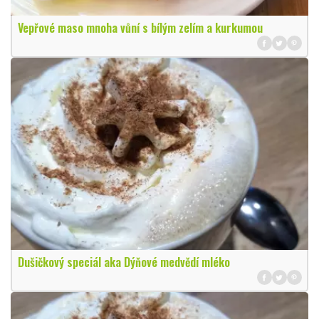
Vepřové maso mnoha vůní s bílým zelím a kurkumou
Dušičkový speciál aka Dýňové medvědí mléko