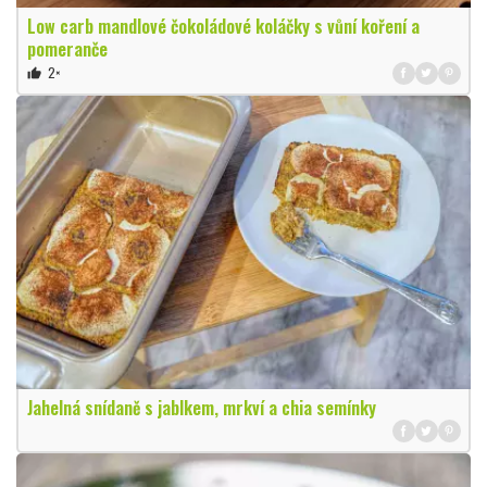
Low carb mandlové čokoládové koláčky s vůní koření a
pomeranče
2×
thumb_up
Jahelná snídaně s jablkem, mrkví a chia semínky