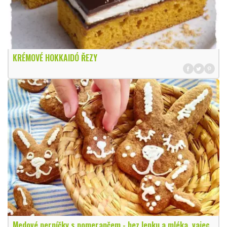
KRÉMOVÉ HOKKAIDÓ ŘEZY
Medové perníčky s pomerančem - bez lepku a mléka, vajec,