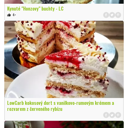
Kynuté "Honzovy" buchty - LC
4×
thumb_up
LowCarb kokosový dort s vanilkovo-rumovým krémem a
rozvarem z červeného rybízu