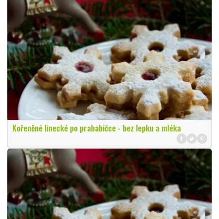
Kořeněné linecké po prababičce - bez lepku a mléka