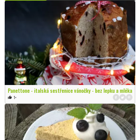
Panettone - italská sestřenice vánočky - bez lepku a mléka
1×
thumb_up