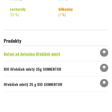
sacharidy
bílkoviny
(78 %)
(7 %)
Produkty
info
Koření od Antonína Hřebíček mletý
info
BIO Hřebíček mletý 35g SONNENTOR
info
Hřebíček mletý 35 g BIO SONNENTOR