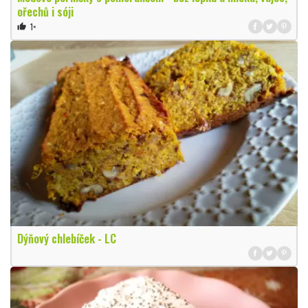
ořechů i sóji
1×
thumb_up
Dýňový chlebíček - LC