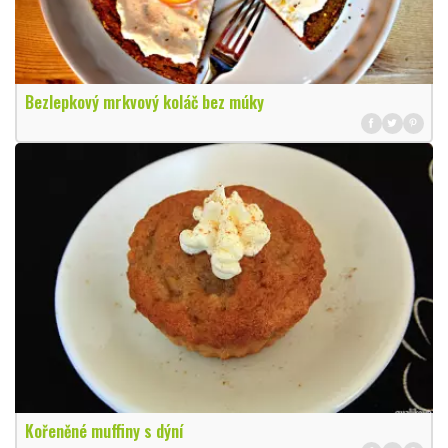
Bezlepkový mrkvový koláč bez múky
Kořeněné muffiny s dýní