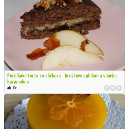
Perníková torta so slivkovo - hruškovou plnkou a slaným
karamelom
10×
thumb_up