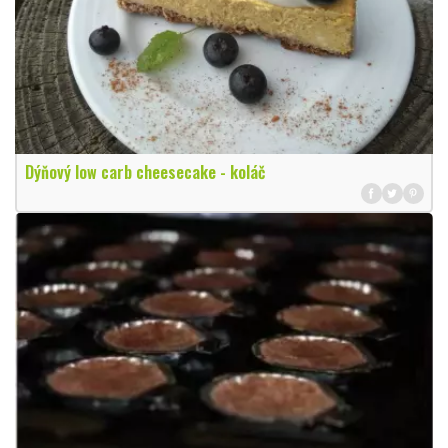
Dýňový low carb cheesecake - koláč