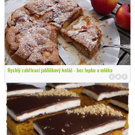
Rychlý zahřívací jablíčkový koláč - bez lepku a mléka