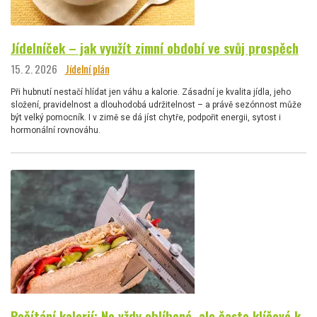
Jídelníček – jak využít zimní období ve svůj prospěch
15. 2. 2026
Jídelní plán
Při hubnutí nestačí hlídat jen váhu a kalorie. Zásadní je kvalita jídla, jeho
složení, pravidelnost a dlouhodobá udržitelnost – a právě sezónnost může
být velký pomocník. I v zimě se dá jíst chytře, podpořit energii, sytost i
hormonální rovnováhu.
Počítání kalorií: Ne vždy oblíbené, ale často klíčové k