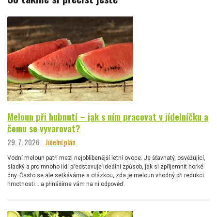
Meloun při hubnutí – jak s ním pracovat v jídelníčku a
čemu se vyvarovat?
29. 7. 2026
Jídelní plán
Vodní meloun patří mezi nejoblíbenější letní ovoce. Je šťavnatý, osvěžující,
sladký a pro mnoho lidí představuje ideální způsob, jak si zpříjemnit horké
dny. Často se ale setkáváme s otázkou, zda je meloun vhodný při redukci
hmotnosti… a přinášíme vám na ni odpověď.