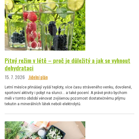
Pitný režim v létě – proč je důležitý a jak se vyhnout
dehydrataci
15. 7. 2026
Jídelní plán
Letní měsíce přinášejí vyšší teploty, více času stráveného venku, dovolené,
sportovní aktivity i pobyt na slunci… a také pocení. A právě proto bychom
měli v tomto období věnovat zvýšenou pozornost dostatečnému příjmu
tekutin a minerálních látek neboli elektrolytů.