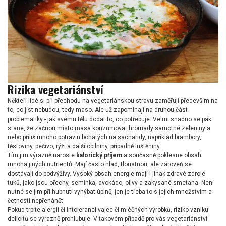
Rizika vegetariánství
Někteří lidé si při přechodu na vegetariánskou stravu zaměřují především na
to, co jíst nebudou, tedy maso. Ale už zapomínají na druhou část
problematiky - jak svému tělu dodat to, co potřebuje. Velmi snadno se pak
stane, že začnou místo masa konzumovat hromady samotné zeleniny a
nebo příliš mnoho potravin bohatých na sacharidy, například brambory,
těstoviny, pečivo, rýži a další obilniny, případně luštěniny.
Tím jim výrazně naroste
kalorický příjem
a současně poklesne obsah
mnoha jiných nutrientů. Mají často hlad, tloustnou, ale zároveň se
dostávají do podvýživy. Vysoký obsah energie mají i jinak zdravé zdroje
tuků, jako jsou ořechy, semínka, avokádo, olivy a zakysané smetana. Není
nutné se jim při hubnutí vyhýbat úplně, jen je třeba to s jejich množstvím a
četností nepřehánět.
Pokud trpíte alergií či intolerancí vajec či mléčných výrobků, riziko vzniku
deficitů se výrazně prohlubuje. V takovém případě pro vás vegetariánství