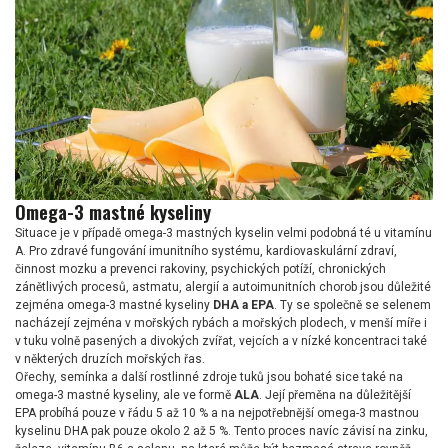
Omega-3 mastné kyseliny
Situace je v případě omega-3 mastných kyselin velmi podobná té u vitamínu
A. Pro zdravé fungování imunitního systému, kardiovaskulární zdraví,
činnost mozku a prevenci rakoviny, psychických potíží, chronických
zánětlivých procesů, astmatu, alergií a autoimunitních chorob jsou důležité
zejména omega-3 mastné kyseliny
DHA a EPA
. Ty se společně se selenem
nacházejí zejména v mořských rybách a mořských plodech, v menší míře i
v tuku volně pasených a divokých zvířat, vejcích a v nízké koncentraci také
v některých druzích mořských řas.
Ořechy, semínka a další rostlinné zdroje tuků jsou bohaté sice také na
omega-3 mastné kyseliny, ale ve formě
ALA
. Její přeměna na důležitější
EPA probíhá pouze v řádu 5 až 10 % a na nejpotřebnější omega-3 mastnou
kyselinu DHA pak pouze okolo 2 až 5 %. Tento proces navíc závisí na zinku,