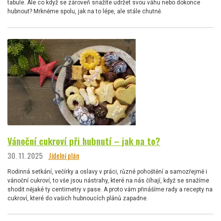
tabule. Ale co když se zároveň snažíte udržet svou váhu nebo dokonce
hubnout? Mrkněme spolu, jak na to lépe, ale stále chutně.
Vánoční cukroví při hubnutí – jak na to?
30. 11. 2025
Jídelní plán
Rodinná setkání, večírky a oslavy v práci, různé pohoštění a samozřejmě i
vánoční cukroví, to vše jsou nástrahy, které na nás číhají, když se snažíme
shodit nějaké ty centimetry v pase. A proto vám přinášíme rady a recepty na
cukroví, které do vašich hubnoucích plánů zapadne.