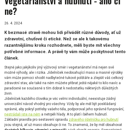
Vegetariánství a hubnutí - ano či
ne?
26. 4. 2024
K bezmasé stravě mohou lidi přivádět různé důvody, ať už
zdravotní, chuťové či etické. Než se ale k takovému
razantnějšímu kroku rozhodnete, měli byste mít všechny
potřebné informace. A právě ty vám může poskytnout tento
článek.
Stejně jako jakýkoliv jiný výživový směr i vegetariánství má nejen své
možné výhody, ale i rizika. Jídelníček neobsahující maso a masné výrobky
vám může pomoci shodit nadbytečné tukové polštáře a zlepšit váš celkový
zdravotní stav, ale také na něm můžete přibrat ještě nějaké to kilo navíc a
paradoxně se současně s tím dobrat k nedostatku některých důležitých
živin.
Jídelníček každého člověka je věc velmi individuální, neexistuje žádný
univerzální návod vhodný pro všechny. Vždy by ale měl být poskládaný
správně, aby pokryl potřeby vašeho těla, podporoval jeho správné fungování,
nestrádali jste na něm
a netrpěli hlady. A to platí i během hubnutí.
Základní pravidla pro sestavení opravdu
zdravého jídelníčku pro hubnutí
jsou stejná, ať už maso obsahuje či ne. To znamená, že by měl obsahovat