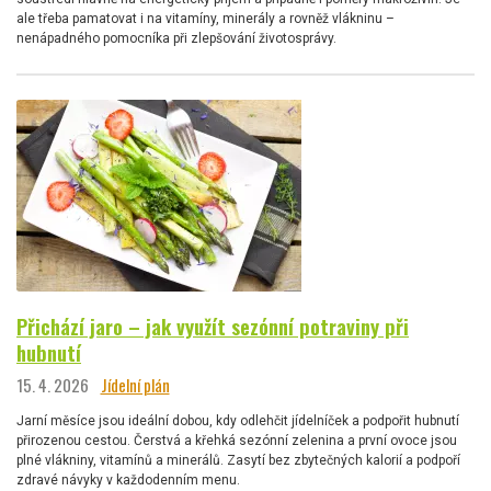
ale třeba pamatovat i na vitamíny, minerály a rovněž vlákninu –
nenápadného pomocníka při zlepšování životosprávy.
Přichází jaro – jak využít sezónní potraviny při
hubnutí
15. 4. 2026
Jídelní plán
Jarní měsíce jsou ideální dobou, kdy odlehčit jídelníček a podpořit hubnutí
přirozenou cestou. Čerstvá a křehká sezónní zelenina a první ovoce jsou
plné vlákniny, vitamínů a minerálů. Zasytí bez zbytečných kalorií a podpoří
zdravé návyky v každodenním menu.