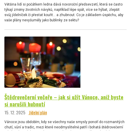
Většina lidí si počátkem ledna dává novoroční předsevzetí, která se často
týkají změny životních návyků, například lépe spát, více se hýbat, zlepšit
svůj jídelníček či přestat kouřit… a zhubnout. Co je základem úspěchu, aby
vaše plány nevyšuměly jako bublinky ze sektu?
Štědrovečerní večeře – jak si užít Vánoce, aniž byste
si narušili hubnutí
15. 12. 2025
Jídelní plán
Vánoce jsou obdobím, kdy se všechny naše smysly ponoří do rozmanitých
chutí, vůní a tradic, mezi které neodmyslitelně patří i bohatá štědrovečerní