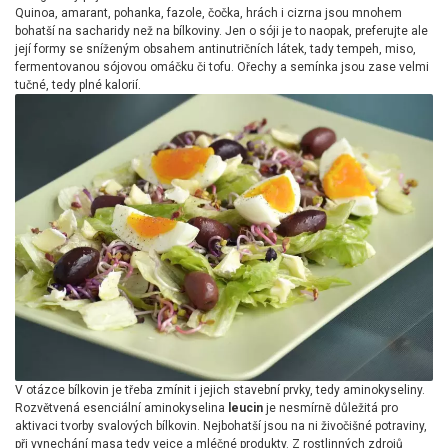
Quinoa, amarant, pohanka, fazole, čočka, hrách i cizrna jsou mnohem
bohatší na sacharidy než na bílkoviny. Jen o sóji je to naopak, preferujte ale
její formy se sníženým obsahem antinutričních látek, tady tempeh, miso,
fermentovanou sójovou omáčku či tofu. Ořechy a semínka jsou zase velmi
tučné, tedy plné kalorií.
V otázce bílkovin je třeba zmínit i jejich stavební prvky, tedy aminokyseliny.
Rozvětvená esenciální aminokyselina
leucin
je nesmírně důležitá pro
aktivaci tvorby svalových bílkovin. Nejbohatší jsou na ni živočišné potraviny,
při vynechání masa tedy vejce a mléčné produkty. Z rostlinných zdrojů