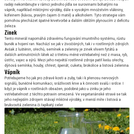
raději nekombinujte v rámci jednoho jídla se surovinami bohatými na
vápník, například mléčnými výrobky, dále s vysokým množstvím vlákniny,
kofeinem (kávou, pravým čajem či maté) a alkoholem. Tyto strategie vám
pomohou přecházet špatné krvetvorbě a dalším obtížím plynoucím z deficitu
železa.
Zinek
Tento minerál napomáhá zdravému fungování imunitního systému, růstu
buněk a hojení ran. Nachází se jak v živočišných, tak i v rostlinných zdrojích.
Avšak z luštěnin, ořechů, semínek a zeleniny je zinek vlivem fytátů a
dalších antinutričních látek až o třetinu méně vstřebatelný než z masa, ryb,
ústřic, vajec a sýrů. Mezi jeho největší rostlinné zdroje patří kešu ořechy,
dýňová semínka, houby, chřest, špenát, cuketa, brokolice a listová zelenina.
Vápník
Potřebujeme ho jak pro zdravé kosti a zuby, tak i k přenosu nervových
signálů, buněčné komunikaci, srážlivosti krve a k činnosti svalů i srdce. I
když je vápník v rostlinách obsažen, podobně jako u zinku je jeho
vstřebatelnost z těchto potravin omezená. Ve vegetariánské stravě se tak
jeho nejlepším zdrojem stávají mléčné výrobky, v menší míře i listová a
brukvovitá zelenina či řapíkatý celer.