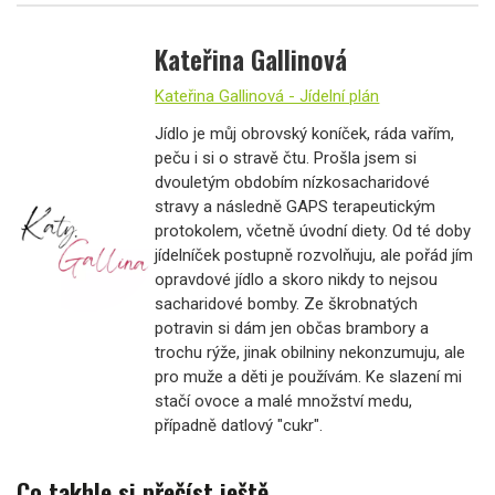
Kateřina Gallinová
Kateřina Gallinová - Jídelní plán
Jídlo je můj obrovský koníček, ráda vařím,
peču i si o stravě čtu. Prošla jsem si
dvouletým obdobím nízkosacharidové
stravy a následně GAPS terapeutickým
protokolem, včetně úvodní diety. Od té doby
jídelníček postupně rozvolňuju, ale pořád jím
opravdové jídlo a skoro nikdy to nejsou
sacharidové bomby. Ze škrobnatých
potravin si dám jen občas brambory a
trochu rýže, jinak obilniny nekonzumuju, ale
pro muže a děti je používám. Ke slazení mi
stačí ovoce a malé množství medu,
případně datlový "cukr".
Co takhle si přečíst ještě