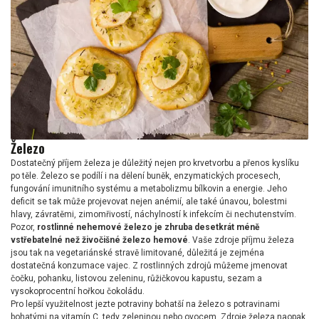
Železo
Dostatečný příjem železa je důležitý nejen pro krvetvorbu a přenos kyslíku
po těle. Železo se podílí i na dělení buněk, enzymatických procesech,
fungování imunitního systému a metabolizmu bílkovin a energie. Jeho
deficit se tak může projevovat nejen anémií, ale také únavou, bolestmi
hlavy, závratěmi, zimomřivostí, náchylností k infekcím či nechutenstvím.
Pozor,
rostlinné nehemové železo je zhruba desetkrát méně
vstřebatelné než živočišné železo hemové
. Vaše zdroje příjmu železa
jsou tak na vegetariánské stravě limitované, důležitá je zejména
dostatečná konzumace vajec. Z rostlinných zdrojů můžeme jmenovat
čočku, pohanku, listovou zeleninu, růžičkovou kapustu, sezam a
vysokoprocentní hořkou čokoládu.
Pro lepší využitelnost jezte potraviny bohatší na železo s potravinami
bohatými na vitamín C, tedy zeleninou nebo ovocem. Zdroje železa naopak