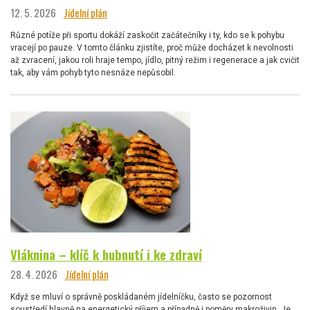
12. 5. 2026
Jídelní plán
Různé potíže při sportu dokáží zaskočit začátečníky i ty, kdo se k pohybu
vracejí po pauze. V tomto článku zjistíte, proč může docházet k nevolnosti
až zvracení, jakou roli hraje tempo, jídlo, pitný režim i regenerace a jak cvičit
tak, aby vám pohyb tyto nesnáze nepůsobil.
Vláknina – klíč k hubnutí i ke zdraví
28. 4. 2026
Jídelní plán
Když se mluví o správně poskládaném jídelníčku, často se pozornost
soustředí hlavně na energetický příjem a případně i poměry makroživin. Je