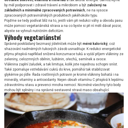
dostatek bílkovin, vitamínů a minerálů
a tak akorát energie. Samozřejmě
by měl podporovat i zdravé trávení a mikrobiom a být
založený na
základních a minimálně zpracovaných potravinách
, ne na vysoce
zpracovaných potravinářských produktech jakéhokoliv typu.
Pojďme se tedy podívat blíž na to, jestli vám při redukci váhy a obvodu pasu
může pomoci vegetariánská strava a na co byste si při ní měli dávat pozor,
abyste se vyhnuli nutričním deficitům.
Výhody vegetariánství
Správně poskládaný bezmasý jídelníček může být
méně kalorický
, což
shazování nadměrných tukových zásob usnadňuje. K redukci energetické
příjmu přispívá například snížená konzumace tuků a vyšší příjem vlákniny ze
zeleniny, celozrnných obilnin, luštěnin, ořechů, semínek a ovoce.
Vláknina zaplní žaludek, a tak limituje, kolik jste najednou schopni sníst.
Také zpomaluje vstřebávání cukrů do krve, pomáhá tak stabilizovat
glykémie po jídle. Řada rostlinných potravin je kromě vlákniny bohatá i na
minerály, vitamíny a antioxidanty. Nejen obsah vitamínu C přispívá k lepšímu
zdravotnímu stavu a prevenci mnoha nemocí. Nicméně všechny tyto body
mohou být splněny i na správně sestavené stravě maso obsahující.