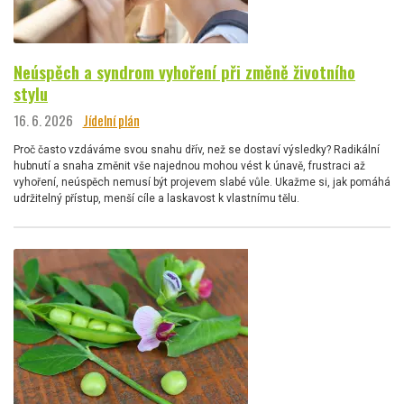
Neúspěch a syndrom vyhoření při změně životního
stylu
16. 6. 2026
Jídelní plán
Proč často vzdáváme svou snahu dřív, než se dostaví výsledky? Radikální
hubnutí a snaha změnit vše najednou mohou vést k únavě, frustraci až
vyhoření, neúspěch nemusí být projevem slabé vůle. Ukažme si, jak pomáhá
udržitelný přístup, menší cíle a laskavost k vlastnímu tělu.