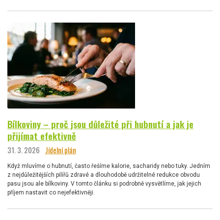
Bílkoviny – proč jsou důležité při hubnutí a jak je
přijímat efektivně
31. 3. 2026
Jídelní plán
Když mluvíme o hubnutí, často řešíme kalorie, sacharidy nebo tuky. Jedním
z nejdůležitějších pilířů zdravé a dlouhodobě udržitelné redukce obvodu
pasu jsou ale bílkoviny. V tomto článku si podrobně vysvětlíme, jak jejich
příjem nastavit co nejefektivněji.