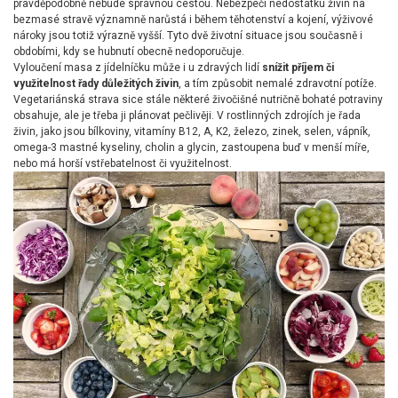
pravděpodobně nebude správnou cestou. Nebezpečí nedostatku živin na
bezmasé stravě významně narůstá i během těhotenství a kojení, výživové
nároky jsou totiž výrazně vyšší. Tyto dvě životní situace jsou současně i
obdobími, kdy se hubnutí obecně nedoporučuje.
Vyloučení masa z jídelníčku může i u zdravých lidí
snížit příjem či
využitelnost řady důležitých živin
, a tím způsobit nemalé zdravotní potíže.
Vegetariánská strava sice stále některé živočišné nutričně bohaté potraviny
obsahuje, ale je třeba ji plánovat pečlivěji. V rostlinných zdrojích je řada
živin, jako jsou bílkoviny, vitamíny B12, A, K2, železo, zinek, selen, vápník,
omega-3 mastné kyseliny, cholin a glycin, zastoupena buď v menší míře,
nebo má horší vstřebatelnost či využitelnost.