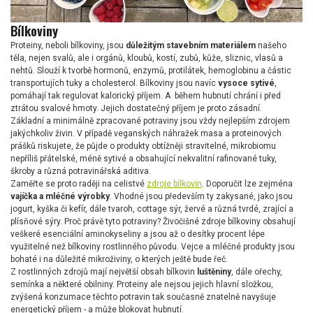
Bílkoviny
Proteiny, neboli bílkoviny, jsou
důležitým stavebním materiálem
našeho
těla, nejen svalů, ale i orgánů, kloubů, kostí, zubů, kůže, sliznic, vlasů a
nehtů. Slouží k tvorbě hormonů, enzymů, protilátek, hemoglobinu a částic
transportujích tuky a cholesterol. Bílkoviny jsou navíc
vysoce sytivé
,
pomáhají tak regulovat kalorický příjem. A během hubnutí chrání i před
ztrátou svalové hmoty. Jejich dostatečný příjem je proto zásadní.
Základní a minimálně zpracované potraviny jsou vždy nejlepším zdrojem
jakýchkoliv živin. V případě veganských náhražek masa a proteinových
prášků riskujete, že půjde o produkty obtížněji stravitelné, mikrobiomu
nepříliš přátelské, méně sytivé a obsahující nekvalitní rafinované tuky,
škroby a různá potravinářská aditiva.
Zaměřte se proto raději na celistvé
zdroje bílkovin
. Doporučit lze zejména
vajíčka a mléčné výrobky
. Vhodné jsou především ty zakysané, jako jsou
jogurt, kyška či kefír, dále tvaroh, cottage sýr, žervé a různá tvrdé, zrající a
plísňové sýry. Proč právě tyto potraviny? Živočišné zdroje bílkoviny obsahují
veškeré esenciální aminokyseliny a jsou až o desítky procent lépe
využitelné než bílkoviny rostlinného původu. Vejce a mléčné produkty jsou
bohaté i na důležité mikroživiny, o kterých ještě bude řeč.
Z rostlinných zdrojů mají největší obsah bílkovin
luštěniny
, dále ořechy,
semínka a některé obilniny. Proteiny ale nejsou jejich hlavní složkou,
zvýšená konzumace těchto potravin tak současně znatelně navyšuje
energetický příjem - a může blokovat hubnutí.