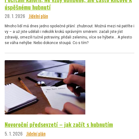
úspěšnému hubnutí
28. 1. 2026
Jídelní plán
Mnoho lidí má dnes jedno společné přání: zhubnout. Možná mezi ně patříte i
vy – a už jste udělali i několik kroků správným směrem: začali jste jíst
zdravěji, omezili tučné potraviny, přidali zeleninu, více se hýbete… A přesto
se váha nehýbe. Nebo dokonce stoupá. Co s tím?
Novoroční předsevzetí – jak začít s hubnutím
5. 1. 2026
Jídelní plán