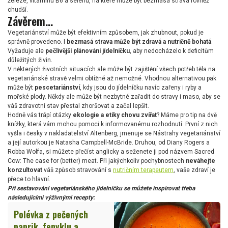
železe, vitamínu B6 a selenu, na které může být bezmasá strava rovněž
chudší.
Závěrem...
Vegetariánství může být efektivním způsobem, jak zhubnout, pokud je
správně provedeno. I
bezmasá strava může být zdravá a nutričně bohatá
.
Vyžaduje ale
pečlivější plánování jídelníčku
, aby nedocházelo k deficitům
důležitých živin.
V některých životních situacích ale může být zajištění všech potřeb těla na
vegetariánské stravě velmi obtížné až nemožné. Vhodnou alternativou pak
může být
pescetariánství
, kdy jsou do jídelníčku navíc zařeny i ryby a
mořské plody. Někdy ale může být nezbytné zařadit do stravy i maso, aby se
váš zdravotní stav přestal zhoršovat a začal lepšit.
Hodně vás trápí otázky
ekologie a etiky chovu zvířat
? Máme pro tip na dvě
knížky, která vám mohou pomoci k informovanému rozhodnutí. První z nich
vyšla i česky v nakladatelství Altenberg, jmenuje se Nástrahy vegetariánství
a její autorkou je Natasha Campbell-McBride. Druhou, od Diany Rogers a
Robba Wolfa, si můžete přečíst anglicky a seženete ji pod názvem Sacred
Cow: The case for (better) meat. Při jakýchkoliv pochybnostech
neváhejte
konzultovat
váš způsob stravování s
nutričním terapeutem
, vaše zdraví je
přece to hlavní.
Při sestavování vegetariánského jídelníčku se můžete inspirovat třeba
následujícími výživnými recepty:
Polévka z pečených
paprik, fenyklu a