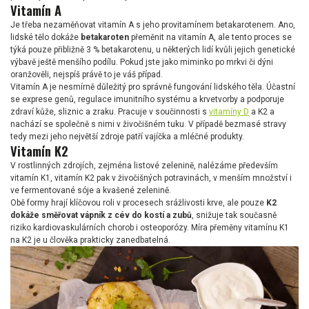
Vitamín A
Je třeba nezaměňovat vitamín A s jeho provitamínem betakarotenem. Ano,
lidské tělo dokáže
betakaroten
přeměnit na vitamín A, ale tento proces se
týká pouze přibližně 3 % betakarotenu, u některých lidí kvůli jejich genetické
výbavě ještě menšího podílu. Pokud jste jako miminko po mrkvi či dýni
oranžověli, nejspíš právě to je váš případ.
Vitamín A je nesmírně důležitý pro správně fungování lidského těla. Účastní
se exprese genů, regulace imunitního systému a krvetvorby a podporuje
zdraví kůže, sliznic a zraku. Pracuje v součinnosti s
vitamíny D
a K2 a
nachází se společně s nimi v živočišném tuku. V případě bezmasé stravy
tedy mezi jeho největší zdroje patří vajíčka a mléčné produkty.
Vitamín K2
V rostlinných zdrojích, zejména listové zelenině, nalézáme především
vitamín K1, vitamín K2 pak v živočišných potravinách, v menším množství i
ve fermentované sóje a kvašené zelenině.
Obě formy hrají klíčovou roli v procesech srážlivosti krve, ale pouze
K2
dokáže směřovat vápník z cév do kostí a zubů
, snižuje tak současně
riziko kardiovaskulárních chorob i osteoporózy. Míra přeměny vitamínu K1
na K2 je u člověka prakticky zanedbatelná.