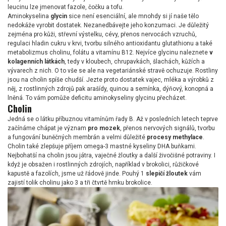
leucinu lze jmenovat fazole, čočku a tofu.
Aminokyselina
glycin
sice není esenciální, ale mnohdy si jí naše tělo
nedokáže vyrobit dostatek. Nezanedbávejte jeho konzumaci. Je důležitý
zejména pro kůži, střevní výstelku, cévy, přenos nervocách vzruchů,
regulaci hladin cukru v krvi, tvorbu silného antioxidantu glutathionu a také
metabolizmus cholinu, folátu a vitamínu B12. Nejvíce glycinu naleznete
v
kolagenních látkách
, tedy v kloubech, chrupavkách, šlachách, kůžích a
vývarech z nich. O to vše se ale na vegetariánské stravě ochuzuje. Rostliny
jsou na cholin spíše chudší. Jezte proto dostatek vajec, mléka a výrobků z
něj, z rostlinných zdrojů pak arašídy, quinou a semínka, dýňový, konopná a
lněná. To vám pomůže deficitu aminokyseliny glycinu přecházet.
Cholin
Jedná se o látku příbuznou vitamínům řady B. Až v posledních letech teprve
začínáme chápat je význam
pro mozek
, přenos nervových signálů, tvorbu
a fungování buněčných membrán a velmi důležité
procesy methylace
.
Cholin také zlepšuje příjem omega-3 mastné kyseliny DHA buňkami.
Nejbohatší na cholin jsou játra, vaječné žloutky a další živočišné potraviny. I
když je obsažen i rostlinných zdrojích, například v brokolici, růžičkové
kapustě a fazolích, jsme už řádově jinde. Pouhý 1
slepičí žloutek
vám
zajistí tolik cholinu jako 3 a tři čtvrtě hrnku brokolice.