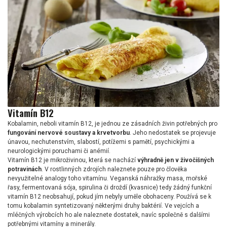
Vitamín B12
Kobalamin, neboli vitamín B12, je jednou ze zásadních živin potřebných pro
fungování nervové soustavy a krvetvorbu
. Jeho nedostatek se projevuje
únavou, nechutenstvím, slabostí, potížemi s pamětí, psychickými a
neurologickými poruchami či anémií.
Vitamín B12 je mikroživinou, která se nachází
výhradně jen v živočišných
potravinách
. V rostlinných zdrojích naleznete pouze pro člověka
nevyužitelné analogy toho vitamínu. Veganská náhražky masa, mořské
řasy, fermentovaná sója, spirulina či droždí (kvasnice) tedy žádný funkční
vitamín B12 neobsahují, pokud jím nebyly uměle obohaceny. Používá se k
tomu kobalamin syntetizovaný některými druhy baktérií. Ve vejcích a
mléčných výrobcích ho ale naleznete dostatek, navíc společně s dalšími
potřebnými vitamíny a minerály.