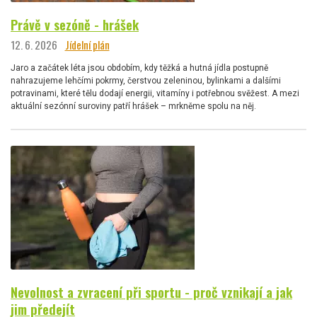
Právě v sezóně - hrášek
12. 6. 2026
Jídelní plán
Jaro a začátek léta jsou obdobím, kdy těžká a hutná jídla postupně
nahrazujeme lehčími pokrmy, čerstvou zeleninou, bylinkami a dalšími
potravinami, které tělu dodají energii, vitamíny i potřebnou svěžest. A mezi
aktuální sezónní suroviny patří hrášek – mrkněme spolu na něj.
Nevolnost a zvracení při sportu - proč vznikají a jak
jim předejít