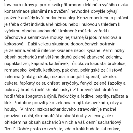
low carb stravy je proto kvůli přítomnosti lektinů a vyššího rizika
kontaminace plísněmi na zvážení, nevhodné obvykle bývají
pražené arašídy kvůli přidanému oleji. Konzumaci kešu a pistácií
je třeba držet individuálně nízkou nebo i nulovou vzhledem k
vyššímu obsahu sacharidů. Umírněně můžete zařadit i
ořechové a semínkové mouky, nejznámější jsou mandlová a
kokosová. Další velkou skupinou doporučených potravin
je zelenina, včetně mléčně kvašené neboli kysané. Velmi nízký
obsah sacharidů má většina druhů zeleně zbarvené zeleniny,
například zelí, kapusta, kadeřávek, růžičková kapusta, brokolice,
romanesko, květák, kedlubny, pak choi, pekingské zelí, listová
zelenina (saláty, rukola, mizuna, mangold, špenát), okurka,
cuketa, řapíkatý celer, chřest, artyčoky, fenykl, zelené fazolky a
cukrový hrášek (celé křehké lusky). Z barevnějších druhů se
hodí třeba špagetová dýně, ředkvičky a ředkve, papriky, rajčata a
lilek. Podobné použití jako zelenina mají také avokádo, olivy a
houby. V rámci nízkosacharidového stravování je možné
používat i další, škrobnatější a sladší druhy zeleniny, ale s
ohledem na obsah sacharidů v nich a váš denní sacharidový
"limit". Dobře proto rozvažujte, zda a kolik budete jíst mrkve,