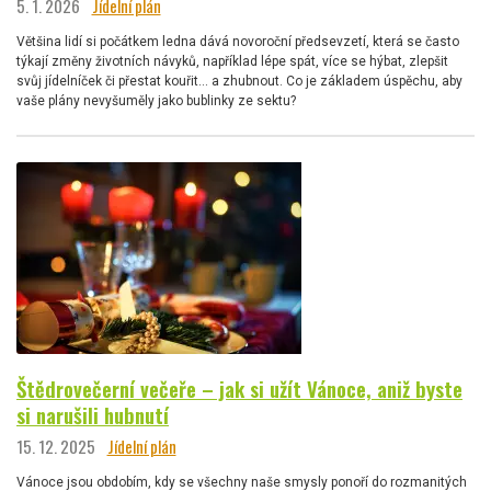
5. 1. 2026
Jídelní plán
Většina lidí si počátkem ledna dává novoroční předsevzetí, která se často
týkají změny životních návyků, například lépe spát, více se hýbat, zlepšit
svůj jídelníček či přestat kouřit… a zhubnout. Co je základem úspěchu, aby
vaše plány nevyšuměly jako bublinky ze sektu?
Štědrovečerní večeře – jak si užít Vánoce, aniž byste
si narušili hubnutí
15. 12. 2025
Jídelní plán
Vánoce jsou obdobím, kdy se všechny naše smysly ponoří do rozmanitých