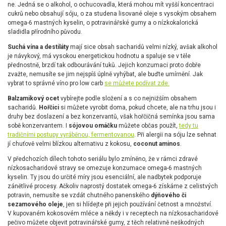
ne. Jedná se o alkohol, o ochucovadla, která mohou mít vyšší koncentraci
cukrů nebo obsahují sóju, o za studena lisované oleje s vysokým obsahem
omega-6 mastných kyselin, o potravinářské gumy a o nízkokalorická
sladidla přírodního původu.
Suchá vína a destiláty
mají sice obsah sacharidů velmi nízký, avšak alkohol
je návykový, má vysokou energetickou hodnotu a spaluje se v těle
přednostně, brzdí tak odbourávání tuků. Jejich konzumaci proto dobře
zvažte, nemusíte se jim nejspíš úplně vyhýbat, ale buďte umírnění. Jak
vybrat to správné víno pro low carb
se můžete podívat zde.
Balzamikový ocet
vybírejte podle složení a s co nejnižším obsahem
sacharidů.
Hořčici
si můžete vyrobit doma, pokud chcete, ale na trhu jsou i
druhy bez doslazení a bez konzervantů, však hořčičná semínka jsou sama
sobě konzervantem. I
sójovou omáčku
můžete občas použít,
tedy tu
tradičními postupy vyráběnou, fermentovanou
. Při alergii na sóju lze sehnat
jí chuťově velmi blízkou alternativu z kokosu,
coconut aminos
.
V předchozích dílech tohoto seriálu bylo zmíněno, že v rámci zdravé
nízkosacharidové stravy se omezuje konzumace omega-6 mastných
kyselin. Ty jsou do určité míry jsou esenciální, ale nadbytek podporuje
zánětlivé procesy. Ačkoliv naprostý dostatek omega-6 získáme z celistvých
potravin, nemusíte se vzdát chutného panenského
dýňového či
sezamového oleje
, jen si hlídejte při jejich používání četnost a množství.
V kupovaném kokosovém mléce a někdy i v receptech na nízkosacharidové
pečivo můžete objevit potravinářské gumy, z těch relativně neškodných