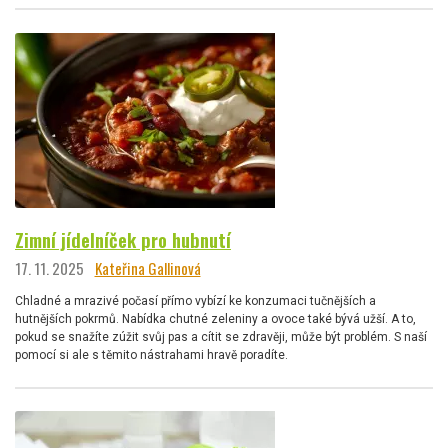
Zimní jídelníček pro hubnutí
17. 11. 2025
Kateřina Gallinová
Chladné a mrazivé počasí přímo vybízí ke konzumaci tučnějších a
hutnějších pokrmů. Nabídka chutné zeleniny a ovoce také bývá užší. A to,
pokud se snažíte zúžit svůj pas a cítit se zdravěji, může být problém. S naší
pomocí si ale s těmito nástrahami hravě poradíte.