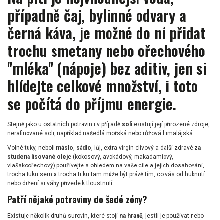
případně
čaj
, bylinné odvary a
černá
káva
, je možné do ní přidat
trochu smetany nebo ořechového
"mléka" (nápoje) bez aditiv, jen si
hlídejte celkové množství, i toto
se počítá do příjmu energie.
Stejně jako u ostatních potravin i v případě
soli
existují její přirozené zdroje,
nerafinované soli, například našedlá mořská nebo růžová himalájská.
Volné tuky, neboli
máslo
,
sádlo
, lůj, extra virgin olivový a další zdravé
za
studena lisované olej
e (kokosový, avokádový, makadamiový,
vlašskoořechový) používejte s ohledem na vaše cíle a jejich dosahování,
trocha tuku sem a trocha tuku tam může být právě tím, co vás od hubnutí
nebo držení si váhy přivede k tloustnutí.
Patří nějaké potraviny do šedé zóny?
Existuje několik druhů surovin, které stojí
na hraně
, jestli je používat nebo