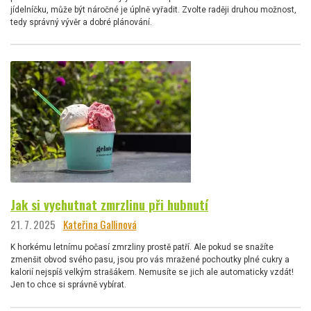
jídelníčku, může být náročné je úplně vyřadit. Zvolte raději druhou možnost,
tedy správný vývěr a dobré plánování.
Jak si vychutnat zmrzlinu při hubnutí
21. 7. 2025
Kateřina Gallinová
K horkému letnímu počasí zmrzliny prostě patří. Ale pokud se snažíte
zmenšit obvod svého pasu, jsou pro vás mražené pochoutky plné cukry a
kalorií nejspíš velkým strašákem. Nemusíte se jich ale automaticky vzdát!
Jen to chce si správně vybírat.