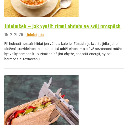
Jídelníček – jak využít zimní období ve svůj prospěch
15. 2. 2026
Jídelní plán
Při hubnutí nestačí hlídat jen váhu a kalorie. Zásadní je kvalita jídla, jeho
složení, pravidelnost a dlouhodobá udržitelnost – a právě sezónnost může
být velký pomocník. I v zimě se dá jíst chytře, podpořit energii, sytost i
hormonální rovnováhu.