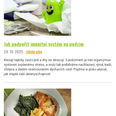
Jak podpořit imunitní systém na podzim
29. 10. 2025
Jídelní plán
Klesají teploty, často prší a dny se zkracují. S podzimem je náš organizmus
vystaven zvýšenému stresu, a snáz tak podléháme nachlazení, rýmě, kašli,
chřipce a dalším onemocněním dýchacích cest. Pojďme si proto ukázat,
jak zlepšit naši obranyschopnost.