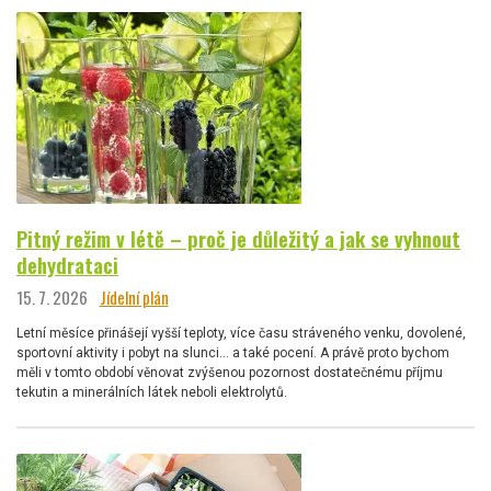
Pitný režim v létě – proč je důležitý a jak se vyhnout
dehydrataci
15. 7. 2026
Jídelní plán
Letní měsíce přinášejí vyšší teploty, více času stráveného venku, dovolené,
sportovní aktivity i pobyt na slunci… a také pocení. A právě proto bychom
měli v tomto období věnovat zvýšenou pozornost dostatečnému příjmu
tekutin a minerálních látek neboli elektrolytů.