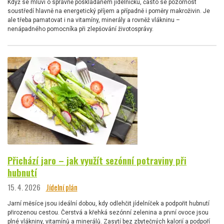
Když se mluví o správně poskládaném jídelníčku, často se pozornost
soustředí hlavně na energetický příjem a případně i poměry makroživin. Je
ale třeba pamatovat i na vitamíny, minerály a rovněž vlákninu –
nenápadného pomocníka při zlepšování životosprávy.
Přichází jaro – jak využít sezónní potraviny při
hubnutí
15. 4. 2026
Jídelní plán
Jarní měsíce jsou ideální dobou, kdy odlehčit jídelníček a podpořit hubnutí
přirozenou cestou. Čerstvá a křehká sezónní zelenina a první ovoce jsou
plné vlákniny, vitamínů a minerálů. Zasytí bez zbytečných kalorií a podpoří