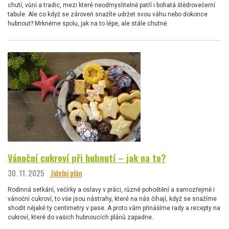
chutí, vůní a tradic, mezi které neodmyslitelně patří i bohatá štědrovečerní
tabule. Ale co když se zároveň snažíte udržet svou váhu nebo dokonce
hubnout? Mrkněme spolu, jak na to lépe, ale stále chutně.
Vánoční cukroví při hubnutí – jak na to?
30. 11. 2025
Jídelní plán
Rodinná setkání, večírky a oslavy v práci, různé pohoštění a samozřejmě i
vánoční cukroví, to vše jsou nástrahy, které na nás číhají, když se snažíme
shodit nějaké ty centimetry v pase. A proto vám přinášíme rady a recepty na
cukroví, které do vašich hubnoucích plánů zapadne.