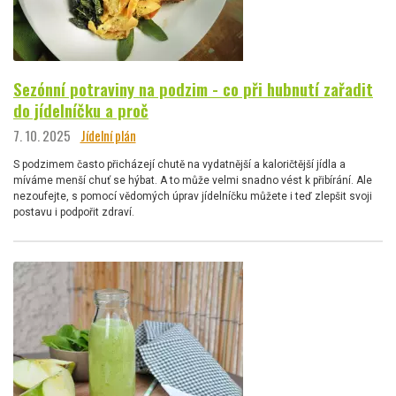
Sezónní potraviny na podzim - co při hubnutí zařadit
do jídelníčku a proč
7. 10. 2025
Jídelní plán
S podzimem často přicházejí chutě na vydatnější a kaloričtější jídla a
míváme menší chuť se hýbat. A to může velmi snadno vést k přibírání. Ale
nezoufejte, s pomocí vědomých úprav jídelníčku můžete i teď zlepšit svoji
postavu i podpořit zdraví.