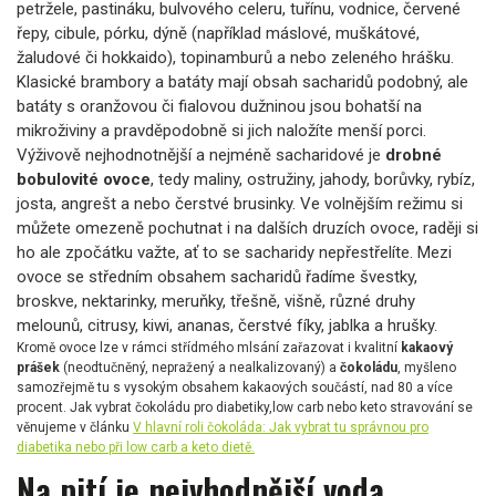
petržele, pastináku, bulvového celeru, tuřínu, vodnice, červené
řepy, cibule, pórku, dýně (například máslové, muškátové,
žaludové či hokkaido), topinamburů a nebo zeleného hrášku.
Klasické brambory a batáty mají obsah sacharidů podobný, ale
batáty s oranžovou či fialovou dužninou jsou bohatší na
mikroživiny a pravděpodobně si jich naložíte menší porci.
Výživově nejhodnotnější a nejméně sacharidové je
drobné
bobulovité ovoce
, tedy maliny, ostružiny, jahody, borůvky, rybíz,
josta, angrešt a nebo čerstvé brusinky. Ve volnějším režimu si
můžete omezeně pochutnat i na dalších druzích ovoce, raději si
ho ale zpočátku važte, ať to se sacharidy nepřestřelíte. Mezi
ovoce se středním obsahem sacharidů řadíme švestky,
broskve, nektarinky, meruňky, třešně, višně, různé druhy
melounů, citrusy, kiwi, ananas, čerstvé fíky, jablka a hrušky.
Kromě ovoce lze v rámci střídmého mlsání zařazovat i kvalitní
kakaový
prášek
(neodtučněný, nepražený a nealkalizovaný) a
čokoládu
, myšleno
samozřejmě tu s vysokým obsahem kakaových součástí, nad 80 a více
procent. Jak vybrat čokoládu pro diabetiky,low carb nebo keto stravování se
věnujeme v článku
V hlavní roli čokoláda: Jak vybrat tu správnou pro
diabetika nebo při low carb a keto dietě.
Na pití je nejvhodnější
voda
,