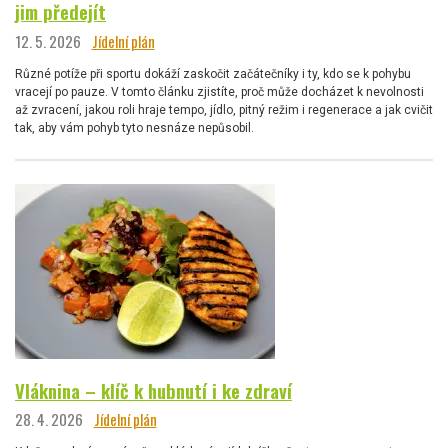
jim předejít
12. 5. 2026
Jídelní plán
Různé potíže při sportu dokáží zaskočit začátečníky i ty, kdo se k pohybu
vracejí po pauze. V tomto článku zjistíte, proč může docházet k nevolnosti
až zvracení, jakou roli hraje tempo, jídlo, pitný režim i regenerace a jak cvičit
tak, aby vám pohyb tyto nesnáze nepůsobil.
Vláknina – klíč k hubnutí i ke zdraví
28. 4. 2026
Jídelní plán