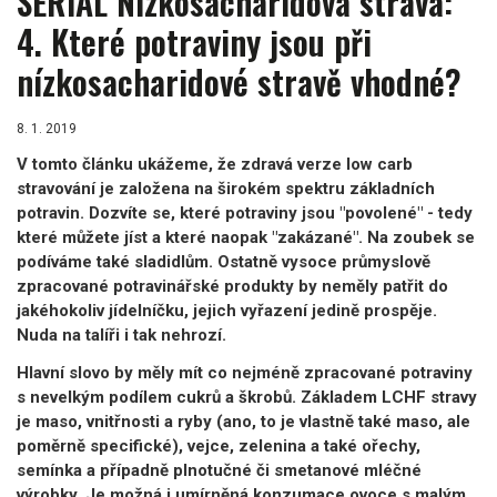
SERIÁL Nízkosacharidová strava:
4. Které potraviny jsou při
nízkosacharidové stravě vhodné?
8. 1. 2019
V tomto článku ukážeme, že zdravá verze low carb
stravování je založena na širokém spektru základních
potravin. Dozvíte se, které potraviny jsou "povolené" - tedy
které můžete jíst a které naopak "zakázané". Na zoubek se
podíváme také sladidlům. Ostatně vysoce průmyslově
zpracované potravinářské produkty by neměly patřit do
jakéhokoliv jídelníčku, jejich vyřazení jedině prospěje.
Nuda na talíři i tak nehrozí.
Hlavní slovo by měly mít co nejméně zpracované potraviny
s nevelkým podílem cukrů a škrobů. Základem LCHF stravy
je maso, vnitřnosti a ryby (ano, to je vlastně také maso, ale
poměrně specifické), vejce, zelenina a také ořechy,
semínka a případně plnotučné či smetanové mléčné
výrobky. Je možná i umírněná konzumace ovoce s malým