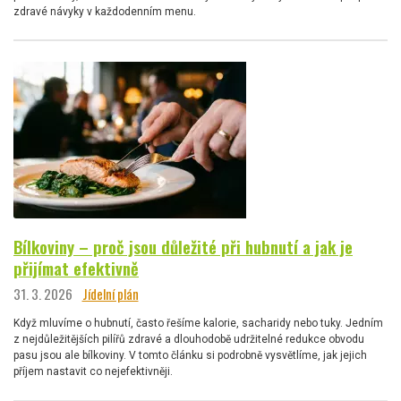
zdravé návyky v každodenním menu.
Bílkoviny – proč jsou důležité při hubnutí a jak je
přijímat efektivně
31. 3. 2026
Jídelní plán
Když mluvíme o hubnutí, často řešíme kalorie, sacharidy nebo tuky. Jedním
z nejdůležitějších pilířů zdravé a dlouhodobě udržitelné redukce obvodu
pasu jsou ale bílkoviny. V tomto článku si podrobně vysvětlíme, jak jejich
příjem nastavit co nejefektivněji.