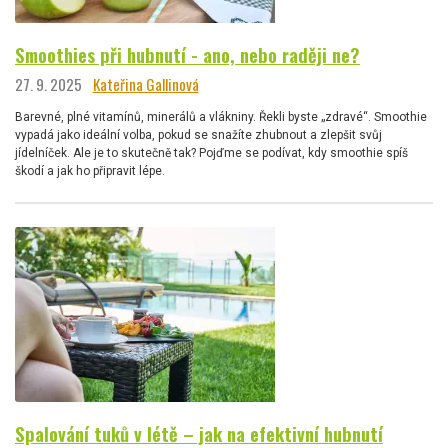
Smoothies při hubnutí - ano, nebo raději ne?
27. 9. 2025
Kateřina Gallinová
Barevné, plné vitamínů, minerálů a vlákniny. Řekli byste „zdravé“. Smoothie
vypadá jako ideální volba, pokud se snažíte zhubnout a zlepšit svůj
jídelníček. Ale je to skutečně tak? Pojďme se podívat, kdy smoothie spíš
škodí a jak ho připravit lépe.
Spalování tuků v létě – jak na efektivní hubnutí