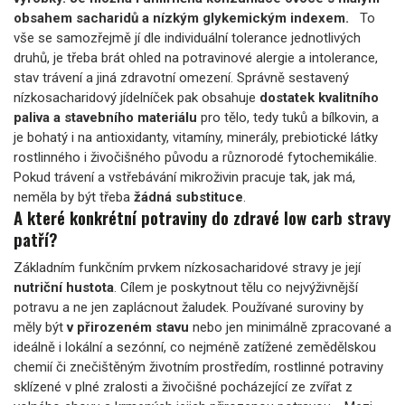
obsahem sacharidů a nízkým glykemickým indexem.
To
vše se samozřejmě jí dle individuální tolerance jednotlivých
druhů, je třeba brát ohled na potravinové alergie a intolerance,
stav trávení a jiná zdravotní omezení. Správně sestavený
nízkosacharidový jídelníček pak obsahuje
dostatek kvalitního
paliva a stavebního materiálu
pro tělo, tedy tuků a bílkovin, a
je bohatý i na antioxidanty, vitamíny, minerály, prebiotické látky
rostlinného i živočišného původu a různorodé fytochemikálie.
Pokud trávení a vstřebávání mikroživin pracuje tak, jak má,
neměla by být třeba
žádná substituce
.
A které konkrétní potraviny do zdravé low carb stravy
patří?
Základním funkčním prvkem nízkosacharidové stravy je její
nutriční hustota
. Cílem je poskytnout tělu co nejvýživnější
potravu a ne jen zaplácnout žaludek. Používané suroviny by
měly být
v přirozeném stavu
nebo jen minimálně zpracované a
ideálně i lokální a sezónní, co nejméně zatížené zemědělskou
chemií či znečištěným životním prostředím, rostlinné potraviny
sklízené v plné zralosti a živočišné pocházející ze zvířat z