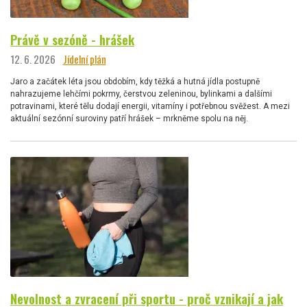
Právě v sezóně - hrášek
12. 6. 2026
Jídelní plán
Jaro a začátek léta jsou obdobím, kdy těžká a hutná jídla postupně
nahrazujeme lehčími pokrmy, čerstvou zeleninou, bylinkami a dalšími
potravinami, které tělu dodají energii, vitamíny i potřebnou svěžest. A mezi
aktuální sezónní suroviny patří hrášek – mrkněme spolu na něj.
Nevolnost a zvracení při sportu - proč vznikají a jak