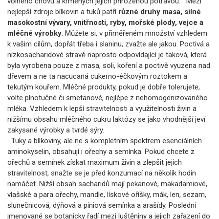
volného chovu a krmených jejich přirozenou potravou. Mezi
nejlepší zdroje bílkovin a tuků patří
různé druhy masa, silné
masokostní vývary, vnitřnosti, ryby, mořské plody, vejce a
mléčné výrobky
. Můžete si, v přiměřeném množství vzhledem
k vašim cílům, dopřát třeba i slaninu, zvažte ale jakou. Poctivá a
nízkosacharidové stravě naprosto odpovídající je taková, která
byla vyrobena pouze z masa, soli, koření a poctivě vyuzena nad
dřevem a ne ta nacucaná cukerno-éčkovým roztokem a
tekutým kouřem. Mléčné produkty, pokud je dobře tolerujete,
volte plnotučné či smetanové, nejlépe z nehomogenizovaného
mléka. Vzhledem k lepší stravitelnosti a využitelnosti živin a
nižšímu obsahu mléčného cukru laktózy se jako vhodnější jeví
zakysané výrobky a tvrdé sýry.
Tuky a bílkoviny, ale ne s kompletním spektrem esenciálních
aminokyselin, obsahují i ořechy a semínka. Pokud chcete z
ořechů a semínek získat maximum živin a zlepšit jejich
stravitelnost, snažte se je před konzumací na několik hodin
namáčet. Nižší obsah sacharidů mají pekanové, makadamiové,
vlašské a para ořechy, mandle, lískové oříšky, mák, len, sezam,
slunečnicová, dýňová a píniová semínka a arašídy. Poslední
jmenované se botanicky řadí mezi luštěniny a jejich zařazení do