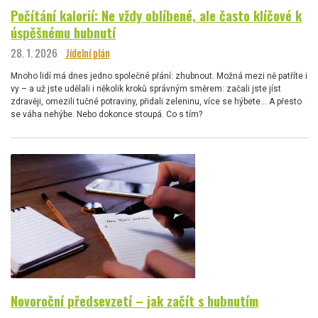
Počítání kalorií: Ne vždy oblíbené, ale často klíčové k
úspěšnému hubnutí
28. 1. 2026
Jídelní plán
Mnoho lidí má dnes jedno společné přání: zhubnout. Možná mezi ně patříte i
vy – a už jste udělali i několik kroků správným směrem: začali jste jíst
zdravěji, omezili tučné potraviny, přidali zeleninu, více se hýbete… A přesto
se váha nehýbe. Nebo dokonce stoupá. Co s tím?
Novoroční předsevzetí – jak začít s hubnutím