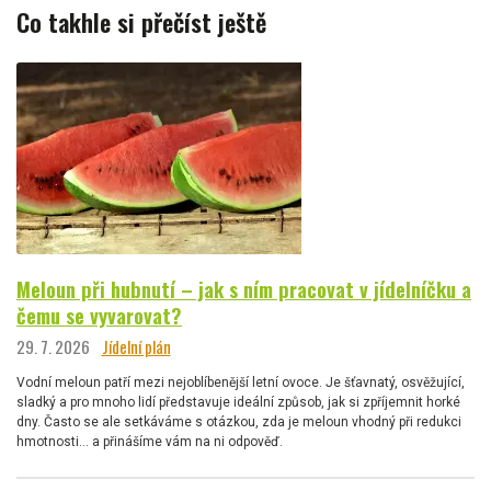
Co takhle si přečíst ještě
Meloun při hubnutí – jak s ním pracovat v jídelníčku a
čemu se vyvarovat?
29. 7. 2026
Jídelní plán
Vodní meloun patří mezi nejoblíbenější letní ovoce. Je šťavnatý, osvěžující,
sladký a pro mnoho lidí představuje ideální způsob, jak si zpříjemnit horké
dny. Často se ale setkáváme s otázkou, zda je meloun vhodný při redukci
hmotnosti… a přinášíme vám na ni odpověď.