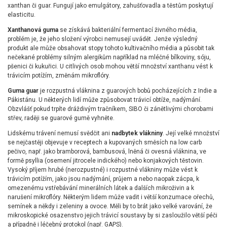
xanthan či guar. Fungují jako emulgátory, zahušťovadla a těstům poskytují
elasticitu.
Xanthanová guma
se získává bakteriální fermentací živného média,
problém je, že jeho složení výrobci nemusejí uvádět. Jenže výsledný
produkt ale může obsahovat stopy tohoto kultivačního média a působit tak
nečekané problémy silným alergikům například na mléčné bílkoviny, sóju,
pšenici či kukuřici. U citlivých osob mohou větší množství xanthanu vést k
trávicím potížím, změnám mikroflóry.
Guma guar
je rozpustná vláknina z guarových bobů pocházejících z Indie a
Pákistánu. U některých lidí může způsobovat trávicí obtíže, nadýmání.
Obzvlášť pokud trpíte dráždivým tračníkem, SIBO či zánětlivými chorobami
střev, raději se guarové gumě vyhněte.
Lidskému trávení nemusí svědčit ani
nadbytek vlákniny
. Její velké množství
se nejčastěji objevuje v receptech a kupovaných směsích na low carb
pečivo, např. jako bramborová, bambusová, lněná či ovesná vláknina, ve
formě psyllia (osemení jitrocele indického) nebo konjakových těstovin.
Vysoký příjem hrubé (nerozpustné) i rozpustné vlákniny může vést k
trávicím potížím, jako jsou nadýmání, průjem a nebo naopak zácpa, k
omezenému vstřebávání minerálních látek a dalších mikroživin a k
narušení mikroflóry. Některým lidem může vadit i větší konzumace ořechů,
semínek a někdy i zeleniny a ovoce. Měli by to brát jako velké varování, že
mikroskopické osazenstvo jejich trávicí soustavy by si zasloužilo větší péči
a případně i léčebný protokol (např. GAPS).