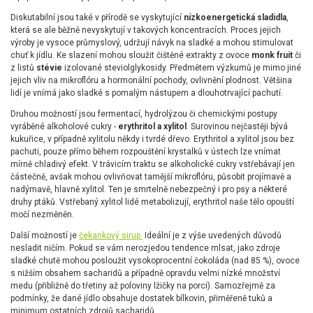
Diskutabilní jsou také v přírodě se vyskytující
nízkoenergetická sladidla
,
která se ale běžně nevyskytují v takových koncentracích. Proces jejich
výroby je vysoce průmyslový, udržují návyk na sladké a mohou stimulovat
chuť k jídlu. Ke slazení mohou sloužit čištěné extrakty z ovoce
monk fruit
či
z listů
stévie
izolované steviolglykosidy. Předmětem výzkumů je mimo jiné
jejich vliv na mikroflóru a hormonální pochody, ovlivnění plodnost. Většina
lidí je vnímá jako sladké s pomalým nástupem a dlouhotrvající pachutí.
Druhou možností jsou fermentací, hydrolýzou či chemickými postupy
vyráběné alkoholové cukry -
erythritol a xylitol
. Surovinou nejčastěji bývá
kukuřice, v případně xylitolu někdy i tvrdé dřevo. Erythritol a xylitol jsou bez
pachuti, pouze přímo během rozpouštění krystalků v ústech lze vnímat
mírně chladivý efekt. V trávicím traktu se alkoholické cukry vstřebávají jen
částečně, avšak mohou ovlivňovat tamější mikroflóru, působit projímavě a
nadýmavě, hlavně xylitol. Ten je smrtelně nebezpečný i pro psy a některé
druhy ptáků. Vstřebaný xylitol lidé metabolizují, erythritol naše tělo opouští
močí nezměněn.
Další možností je
čekankový sirup.
Ideální je z výše uvedených důvodů
nesladit ničím. Pokud se vám nerozjedou tendence mlsat, jako zdroje
sladké chutě mohou posloužit vysokoprocentní čokoláda (nad 85 %), ovoce
s nižším obsahem sacharidů a případně opravdu velmi nízké množství
medu (přibližně do třetiny až poloviny lžičky na porci). Samozřejmě za
podmínky, že dané jídlo obsahuje dostatek bílkovin, přiměřeně tuků a
minimum ostatních zdrojů sacharidů.