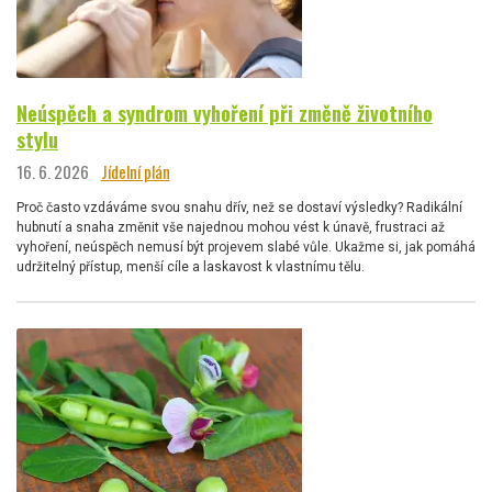
Neúspěch a syndrom vyhoření při změně životního
stylu
16. 6. 2026
Jídelní plán
Proč často vzdáváme svou snahu dřív, než se dostaví výsledky? Radikální
hubnutí a snaha změnit vše najednou mohou vést k únavě, frustraci až
vyhoření, neúspěch nemusí být projevem slabé vůle. Ukažme si, jak pomáhá
udržitelný přístup, menší cíle a laskavost k vlastnímu tělu.