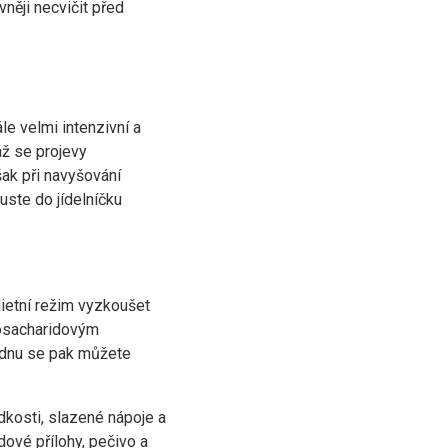
něji necvičit před
e velmi intenzivní a
až se projevy
šak při navyšování
ste do jídelníčku
ietní režim vyzkoušet
kosacharidovým
týdnu se pak můžete
dkosti, slazené nápoje a
ové přílohy, pečivo a