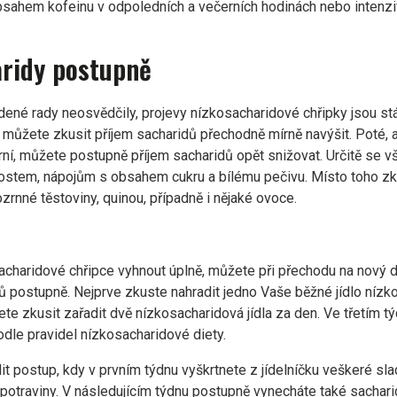
sahem kofeinu v odpoledních a večerních hodinách nebo intenziv
aridy postupně
né rady neosvědčily, projevy nízkosacharidové chřipky jsou stál
y, můžete zkusit příjem sacharidů přechodně mírně navýšit. Poté, 
ní, můžete postupně příjem sacharidů opět snižovat. Určitě se v
ostem, nápojům s obsahem cukru a bílému pečivu. Místo toho zku
ozrnné těstoviny, quinou, případně i nějaké ovoce.
charidové chřipce vyhnout úplně, můžete při přechodu na nový d
dů postupně. Nejprve zkuste nahradit jedno Vaše běžné jídlo níz
e zkusit zařadit dvě nízkosacharidová jídla za den. Ve třetím 
odle pravidel nízkosacharidové diety.
it postup, kdy v prvním týdnu vyškrtnete z jídelníčku veškeré sla
otraviny. V následujícím týdnu postupně vynecháte také sacharid