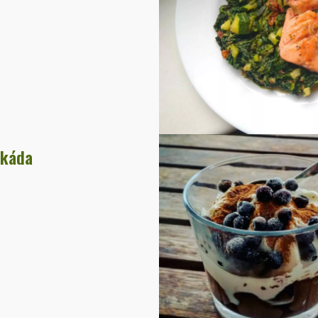
okáda