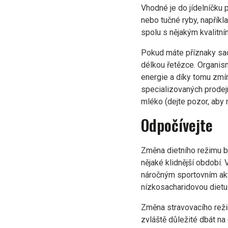
Vhodné je do jídelníčku 
nebo tučné ryby, napříkl
spolu s nějakým kvalitní
Pokud máte příznaky sach
délkou řetězce. Organism
energie a díky tomu zmír
specializovaných prodej
mléko (dejte pozor, aby
Odpočívejte
Změna dietního režimu bý
nějaké klidnější období.
náročným sportovním akt
nízkosacharidovou dietu 
Změna stravovacího reži
zvláště důležité dbát na