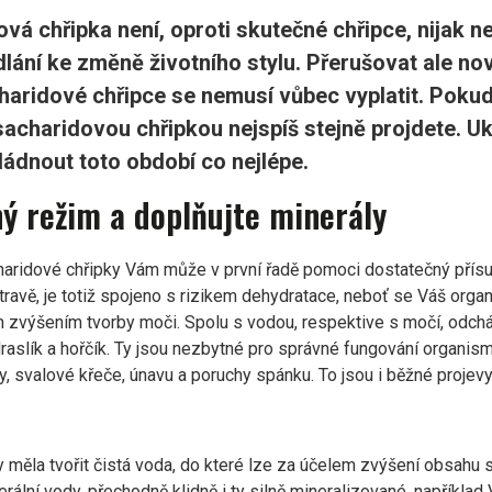
vá chřipka není, oproti skutečné chřipce, nijak 
lání ke změně životního stylu. Přerušovat ale no
charidové chřipce se nemusí vůbec vyplatit. Pokud 
i sacharidovou chřipkou nejspíš stejně projdete. U
vládnout toto období co nejlépe.
ný režim a doplňujte minerály
aridové chřipky Vám může v první řadě pomoci dostatečný přísun
ravě, je totiž spojeno s rizikem dehydratace, neboť se Váš orga
 zvýšením tvorby moči. Spolu s vodou, respektive s močí, odcház
draslík a hořčík. Ty jsou nezbytné pro správné fungování organis
y, svalové křeče, únavu a poruchy spánku. To jsou i běžné projevy
 měla tvořit čistá voda, do které lze za účelem zvýšení obsahu s
rální vody, přechodně klidně i ty silně mineralizované, například