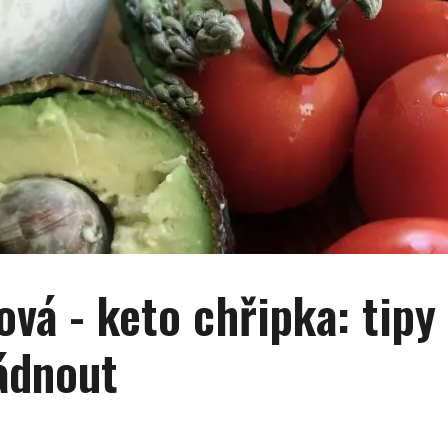
vá - keto chřipka: tipy 
ládnout