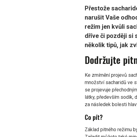
Přestože sacharido
narušit Vaše odhod
režim jen kvůli sa
dříve či později s
několik tipů, jak z
Dodržujte pit
Ke
zmírnění projevů
sach
množství sacharidů ve st
se projevuje přechodným
látky, především sodík, 
za následek bolesti hlav
Co pít?
Základ pitného režimu by
Zařadit můžete také mine