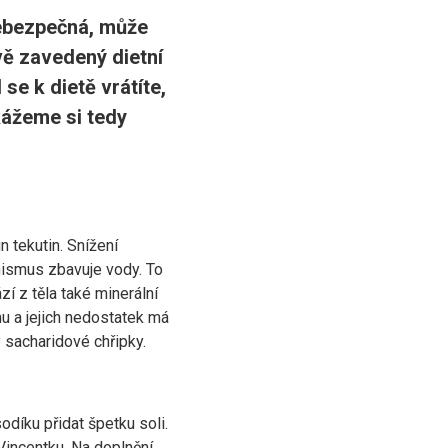
nebezpečná, může
vě zavedený dietní
se k dietě vrátíte,
kážeme si tedy
 tekutin. Snížení
nismus zbavuje vody. To
í z těla také minerální
mu a jejich nedostatek má
 sacharidové chřipky.
odíku přidat špetku soli.
 Vincentku. Na doplnění