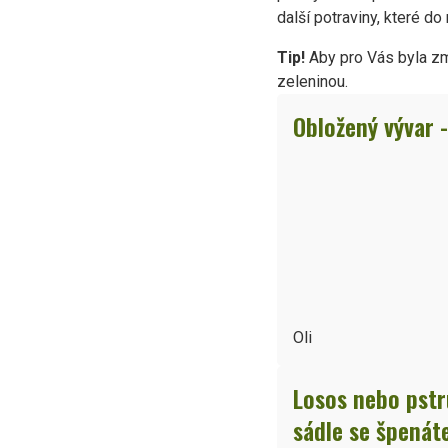
další potraviny, které do
Tip!
Aby pro Vás byla zm
zeleninou.
Obložený vývar -
Oli
Losos nebo pstr
sádle se špená