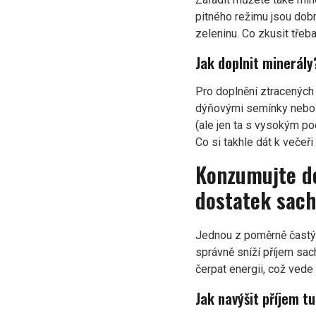
pitného režimu jsou dob
zeleninu. Co zkusit třeb
Jak doplnit minerály
Pro doplnění ztracených 
dýňovými semínky nebo m
(ale jen ta s vysokým po
Co si takhle dát k večeři
Konzumujte do
dostatek sach
Jednou z poměrně častýc
správně sníží příjem sac
čerpat energii, což vede
Jak navýšit příjem t