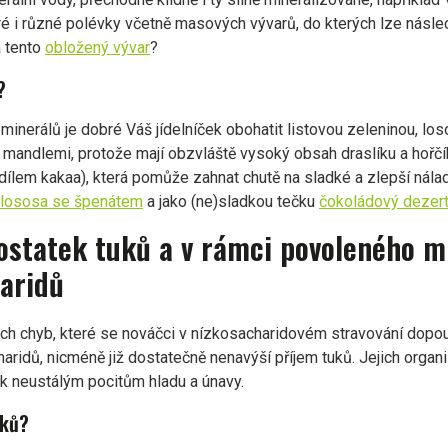
ré i různé polévky včetně masových vývarů, do kterých lze násle
a tento
obložený vývar
?
?
minerálů je dobré Váš jídelníček obohatit listovou zeleninou, l
andlemi, protože mají obzvláště vysoký obsah draslíku a hořčík
dílem kakaa), která pomůže zahnat chutě na sladké a zlepší nálad
lososa se špenátem
a jako (ne)sladkou tečku
čokoládový dezer
statek tuků a v rámci povoleného mn
aridů
h chyb, které se nováčci v nízkosacharidovém stravování dopoušt
haridů, nicméně již dostatečně nenavýší příjem tuků. Jejich org
 k neustálým pocitům hladu a únavy.
uků?