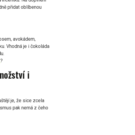
dně přidat oblíbenou
ososem, avokádem,
u. Vhodná je i čokoláda
u.
t
?
ožství i
ějí je, že sice zcela
anismus pak nemá z čeho