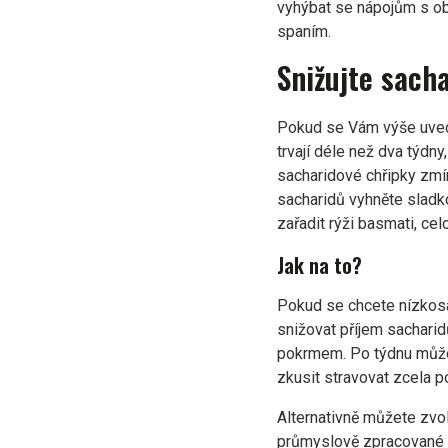
vyhýbat se nápojům s ob
spaním.
Snižujte sach
Pokud se Vám výše uvede
trvají déle než dva týdn
sacharidové chřipky zmír
sacharidů vyhněte sladk
zařadit rýži basmati, cel
Jak na to?
Pokud se chcete nízkosa
snižovat příjem sachari
pokrmem. Po týdnu můžet
zkusit stravovat zcela p
Alternativně můžete zvol
průmyslově zpracované p