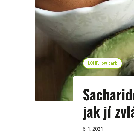
LCHF, low carb
Sacharido
jak jí zv
6. 1. 2021