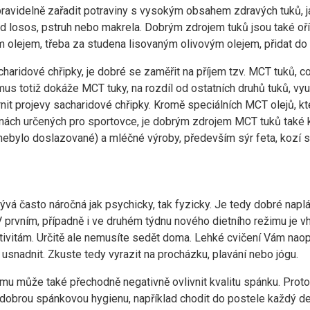
pravidelně zařadit potraviny s vysokým obsahem zdravých tuků, j
ad losos, pstruh nebo makrela. Dobrým zdrojem tuků jsou také oří
m olejem, třeba za studena lisovaným olivovým olejem, přidat do 
aridové chřipky, je dobré se zaměřit na příjem tzv. MCT tuků, co
us totiž dokáže MCT tuky, na rozdíl od ostatních druhů tuků, vyu
nit projevy sacharidové chřipky. Kromě speciálních MCT olejů, kt
nách určených pro sportovce, je dobrým zdrojem MCT tuků také 
 nebylo doslazované) a mléčné výroby, především sýr feta, kozí 
vá často náročná jak psychicky, tak fyzicky. Je tedy dobré napl
 V prvním, případně i ve druhém týdnu nového dietního režimu je v
ivitám. Určitě ale nemusíte sedět doma. Lehké cvičení Vám nao
usnadnit. Zkuste tedy vyrazit na procházku, plavání nebo jógu.
mu může také přechodně negativně ovlivnit kvalitu spánku. Proto
 dobrou spánkovou hygienu, například chodit do postele každý de