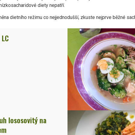
 nízkosacharidové diety nepatří.
ěna dietního režimu co nejjednodušší, zkuste nejprve běžné sach
 LC
uh lososovitý na
tem