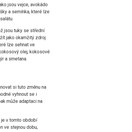
ako jsou vejce, avokádo
šky a semínka, které lze
salátu.
ž jsou tuky se střední
žít jako okamžitý zdroj
eré lze sehnat ve
kokosový olej, kokosové
sýr a smetana.
ánovat si tuto změnu na
hodné vyhnout se i
pak může adaptaci na
 je v tomto období
n ve stejnou dobu,