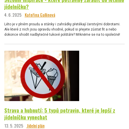
jídelníčku?
4. 6. 2025
Kateřina Gallinová
Léto je v plném proudu a stánky i zahrádky přetékají čerstvými dobrotami.
Ale které z nich jsou opravdu vhodné, pokud si přejete zůstat fit a nebo
dokonce shodit nadbytečné tukové polštáře? Mrkněme se na to společně!
Strava a hubnutí: 5 typů potravin, které je lepší z
jídelníčku vynechat
13. 5. 2025
Jídelní plán