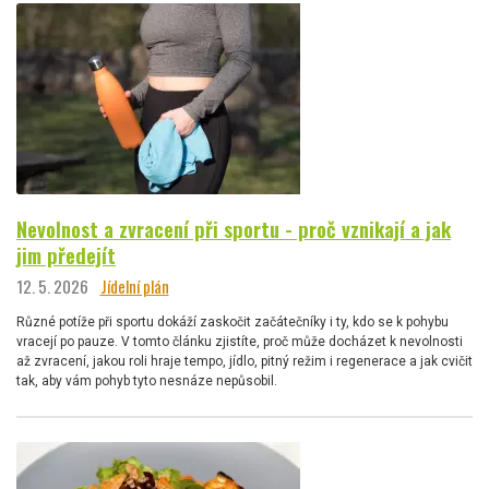
Nevolnost a zvracení při sportu - proč vznikají a jak
jim předejít
12. 5. 2026
Jídelní plán
Různé potíže při sportu dokáží zaskočit začátečníky i ty, kdo se k pohybu
vracejí po pauze. V tomto článku zjistíte, proč může docházet k nevolnosti
až zvracení, jakou roli hraje tempo, jídlo, pitný režim i regenerace a jak cvičit
tak, aby vám pohyb tyto nesnáze nepůsobil.