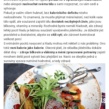
nebo alespoň
naslouchat svému tělu
a sami rozpoznat, co vám sedí a
vyhovuje.
Pokud je vaším cílem hubnutí, bez
kalorického deficitu
ničeho
nedosáhnete. To znamená, že musíte přijímat méně kalorií, než kolik vaše
tělo spálí, ale současně zajistit tělu
dostatek nezbytných živin
, jako jsou
bílkoviny, vitamíny a minerály. Rozhodně byste neměli hladovět, ale zdravý
lehký pocit hladu je běžnou součástí vyváženého jídelníčku. Je důležité jíst
pravidelně a dostatečně, abyste se
cítili sytí
, ale zároveň kontrolovat
velikost porcí.
S vnímáním pocitů nasycení a hladu mohou mít někteří z nás problémy. Ono
totiž
není kalorie jako kalorie
. Obecně platí, že skladba jídelníčku dokáže
dělat divy –
zdroje bílkovin a vlákniny a méně zpracované potraviny
zajistí
mnohem delší pocit sytosti bez přejídání se. Navíc se obvykle jedná o
suroviny vysoce nutričně hodnotné, a tedy zdravé.