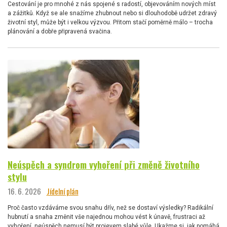
Cestování je pro mnohé z nás spojené s radostí, objevováním nových míst
a zážitků. Když se ale snažíme zhubnout nebo si dlouhodobě udržet zdravý
životní styl, může být i velkou výzvou. Přitom stačí poměrně málo – trocha
plánování a dobře připravená svačina.
Neúspěch a syndrom vyhoření při změně životního
stylu
16. 6. 2026
Jídelní plán
Proč často vzdáváme svou snahu dřív, než se dostaví výsledky? Radikální
hubnutí a snaha změnit vše najednou mohou vést k únavě, frustraci až
vyhoření, neúspěch nemusí být projevem slabé vůle. Ukažme si, jak pomáhá