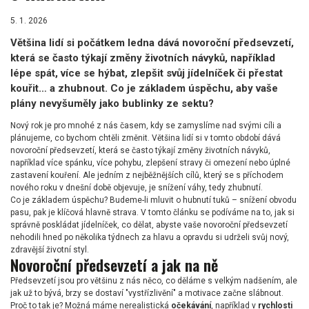
5. 1. 2026
Většina lidí si počátkem ledna dává novoroční předsevzetí,
která se často týkají změny životních návyků, například
lépe spát, více se hýbat, zlepšit svůj jídelníček či přestat
kouřit… a zhubnout. Co je základem úspěchu, aby vaše
plány nevyšuměly jako bublinky ze sektu?
Nový rok je pro mnohé z nás časem, kdy se zamyslíme nad svými cíli a
plánujeme, co bychom chtěli změnit. Většina lidí si v tomto období dává
novoroční předsevzetí, která se často týkají změny životních návyků,
například více spánku, více pohybu, zlepšení stravy či omezení nebo úplné
zastavení kouření. Ale jedním z nejběžnějších cílů, který se s příchodem
nového roku v dnešní době objevuje, je snížení váhy, tedy zhubnutí.
Co je základem úspěchu? Budeme-li mluvit o hubnutí tuků – snížení obvodu
pasu, pak je klíčová hlavně strava. V tomto článku se podíváme na to, jak si
správně poskládat jídelníček, co dělat, abyste vaše novoroční předsevzetí
nehodili hned po několika týdnech za hlavu a opravdu si udrželi svůj nový,
zdravější životní styl.
Novoroční předsevzetí a jak na ně
Předsevzetí jsou pro většinu z nás něco, co děláme s velkým nadšením, ale
jak už to bývá, brzy se dostaví "vystřízlivění" a motivace začne slábnout.
Proč to tak je? Možná máme nerealistická
očekávání
, například v
rychlosti