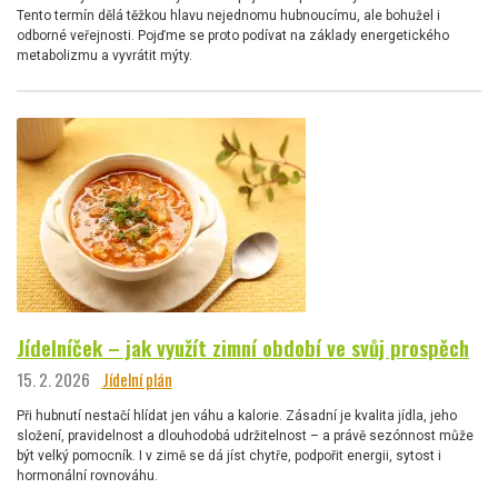
Tento termín dělá těžkou hlavu nejednomu hubnoucímu, ale bohužel i
odborné veřejnosti. Pojďme se proto podívat na základy energetického
metabolizmu a vyvrátit mýty.
Jídelníček – jak využít zimní období ve svůj prospěch
15. 2. 2026
Jídelní plán
Při hubnutí nestačí hlídat jen váhu a kalorie. Zásadní je kvalita jídla, jeho
složení, pravidelnost a dlouhodobá udržitelnost – a právě sezónnost může
být velký pomocník. I v zimě se dá jíst chytře, podpořit energii, sytost i
hormonální rovnováhu.