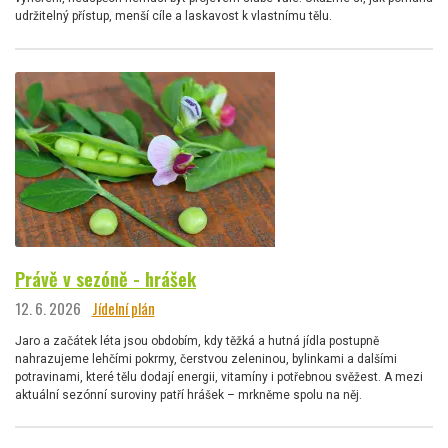
udržitelný přístup, menší cíle a laskavost k vlastnímu tělu.
Právě v sezóně - hrášek
12. 6. 2026
Jídelní plán
Jaro a začátek léta jsou obdobím, kdy těžká a hutná jídla postupně
nahrazujeme lehčími pokrmy, čerstvou zeleninou, bylinkami a dalšími
potravinami, které tělu dodají energii, vitamíny i potřebnou svěžest. A mezi
aktuální sezónní suroviny patří hrášek – mrkněme spolu na něj.