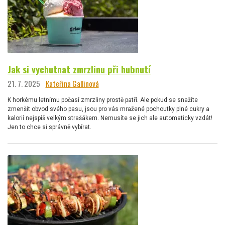
Jak si vychutnat zmrzlinu při hubnutí
21. 7. 2025
Kateřina Gallinová
K horkému letnímu počasí zmrzliny prostě patří. Ale pokud se snažíte
zmenšit obvod svého pasu, jsou pro vás mražené pochoutky plné cukry a
kalorií nejspíš velkým strašákem. Nemusíte se jich ale automaticky vzdát!
Jen to chce si správně vybírat.