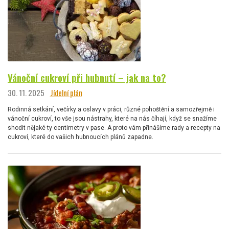
Vánoční cukroví při hubnutí – jak na to?
30. 11. 2025
Jídelní plán
Rodinná setkání, večírky a oslavy v práci, různé pohoštění a samozřejmě i
vánoční cukroví, to vše jsou nástrahy, které na nás číhají, když se snažíme
shodit nějaké ty centimetry v pase. A proto vám přinášíme rady a recepty na
cukroví, které do vašich hubnoucích plánů zapadne.