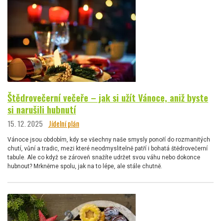
Štědrovečerní večeře – jak si užít Vánoce, aniž byste
si narušili hubnutí
15. 12. 2025
Jídelní plán
Vánoce jsou obdobím, kdy se všechny naše smysly ponoří do rozmanitých
chutí, vůní a tradic, mezi které neodmyslitelně patří i bohatá štědrovečerní
tabule. Ale co když se zároveň snažíte udržet svou váhu nebo dokonce
hubnout? Mrkněme spolu, jak na to lépe, ale stále chutně.