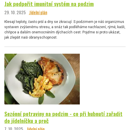
Jak podpořit imunitní systém na podzim
29. 10. 2025
Jídelní plán
Klesají teploty, často prší a dny se zkracují. S podzimem je náš organizmus
vystaven zvýšenému stresu, a snáz tak podléháme nachlazení, rýmě, kašli,
chřipce a dalším onemocněním dýchacích cest. Pojďme si proto ukázat,
jak zlepšit naši obranyschopnost.
Sezónní potraviny na podzim - co při hubnutí zařadit
do jídelníčku a proč
7. 10. 2025
Jídelní plán