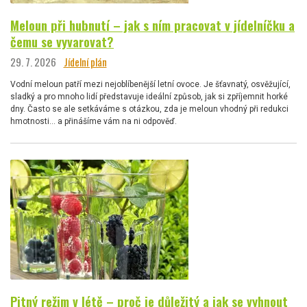
Meloun při hubnutí – jak s ním pracovat v jídelníčku a
čemu se vyvarovat?
29. 7. 2026
Jídelní plán
Vodní meloun patří mezi nejoblíbenější letní ovoce. Je šťavnatý, osvěžující,
sladký a pro mnoho lidí představuje ideální způsob, jak si zpříjemnit horké
dny. Často se ale setkáváme s otázkou, zda je meloun vhodný při redukci
hmotnosti… a přinášíme vám na ni odpověď.
Pitný režim v létě – proč je důležitý a jak se vyhnout