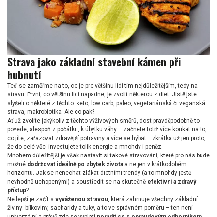
Strava jako základní stavební kámen při
hubnutí
Teď se zaměřme na to, co je pro většinu lidí tím nejdůležitějším, tedy na
stravu. První, co většinu lidí napadne, je zvolit některou z diet. Jistě jste
slyšeli o některé z těchto: keto, low carb, paleo, vegetariánská či veganská
strava, makrobiotika. Ale co pak?
Ať už zvolíte jakýkoliv z těchto výživových směrů, dost pravděpodobně to
povede, alespoň z počátku, k úbytku váhy – začnete totiž více koukat na to,
co jíte, zařazovat zdravější potraviny a více se hýbat… zkrátka už jen proto,
že do celé věci investujete tolik energie a mnohdy i peněz.
Mnohem důležitější je však nastavit si takové stravování, které pro nás bude
možné
dodržovat ideálně po zbytek života
a ne jen v krátkodobém
horizontu. Jak se nenechat zlákat dietními trendy (a to mnohdy ještě
nevhodně uchopenými) a soustředit se na skutečně
efektivní a zdravý
přístup
?
Nejlepší je začít s
vyváženou stravou
, která zahrnuje všechny základní
živiny: bílkoviny, sacharidy a tuky, a to ve správném poměru – ten není
univerzální a právě zde se vyplatí
poradit se s opravdovým odborníkem