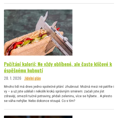
Počítání kalorií: Ne vždy oblíbené, ale často klíčové k
úspěšnému hubnutí
28. 1. 2026
Jídelní plán
Mnoho lidí má dnes jedno společné přání: zhubnout. Možná mezi ně patříte i
vy – a už jste udělali i několik kroků správným směrem: začali jste jíst
zdravěji, omezili tučné potraviny, přidali zeleninu, více se hýbete… A přesto
se váha nehýbe. Nebo dokonce stoupá. Co s tím?