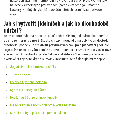
některých vitamínů, hormonální rovnováhu a zdraví pleti. Kvalitní tuky
najdete v živočišných potravinách (především omega-3 mastné
kyseliny v tučných rybách), avokádu, ořeších, semínkách, olivovém
oleji.
Jak si vytvořit jídelníček a jak ho dlouhodobě
udržet?
Ať už chcete hubnout nebo se jen cítit lépe, klíčem je dlouhodobé setrvání
ve snaze =
pravidelnost
. Zkuste si rozvrhnout jídlo na celý týden dopředu.
Mnoho lidí podceňuje efektivitu
pravidelných nákupů
a
plánování jídel
, ale
to je právě něco, co vám pomůže udržet motivaci a rozhodovat o vaší stravě
kontrolovaně. Sestavit si jídelníček není složité a vůbec není potřeba volit
exotické či zbytečně drahé suroviny. Inspirujte se následujícími recepty:
Jogurtotvaroh s hruškou a oříšky
Turecká vejce
Polévka z pečené zeleniny
Dýňové placičky se sýrem
Hovězí guláš a zeleninový knedlík
Masové koule s hořčičnou omáčkou a batátem
Kuřecí stir-fry s pak choi a jarní cibulkou