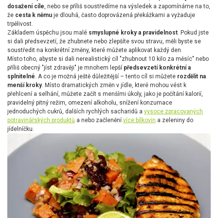
dosažení cíle
, nebo se příliš soustředíme na výsledek a zapomínáme na to,
že
cesta k němu
je dlouhá, často doprovázená překážkami a vyžaduje
trpělivost.
Základem úspěchu jsou malé
smyslupné kroky a pravidelnost
. Pokud jste
si dali předsevzetí, že zhubnete nebo zlepšíte svou stravu, měli byste se
soustředit na konkrétní změny, které můžete aplikovat každý den.
Místo toho, abyste si dali nerealistický cíl "zhubnout 10 kilo za měsíc" nebo
příliš obecný "jíst zdravěji" je mnohem lepší
předsevzetí konkrétní a
splnitelné
. A co je možná ještě důležitější – tento cíl si můžete
rozdělit na
menší kroky
. Místo dramatických změn v jídle, které mohou vést k
přehlcení a selhání, můžete začít s menšími úkoly, jako je počítání kalorií,
pravidelný pitný režim, omezení alkoholu, snížení konzumace
jednoduchých cukrů, dalších rychlých sacharidů a
vysoce zpracovaných
potravinářských produktů
a nebo začlenění
více bílkovin
a zeleniny do
jídelníčku.