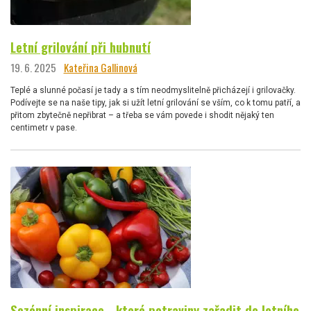
Letní grilování při hubnutí
19. 6. 2025
Kateřina Gallinová
Teplé a slunné počasí je tady a s tím neodmyslitelně přicházejí i grilovačky.
Podívejte se na naše tipy, jak si užít letní grilování se vším, co k tomu patří, a
přitom zbytečně nepřibrat – a třeba se vám povede i shodit nějaký ten
centimetr v pase.
Sezónní inspirace - které potraviny zařadit do letního