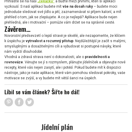
Přihlaste se na naši
„čekačku“
a buďte mezi prvními, kteří si aplikaci
vyzkouší. S naší aplikací budete mít
vše na dosah ruky
– budete moci
jednoduše sledovat své jídlo a pití, zaznamenávat si příjem kalorií, a mít
přehled o tom, jak se zlepšujete. A co je nejlepší? Aplikace bude nejen
přehledná, ale i motivační – pomůže vám držet se na správné cestě.
Závěrem…
Novoroční předsevzetí o lepší stravě je skvělé, ale nezapomeňte, že klíčem
k úspěchu je
vytrvalost a rozumný přístup
. Nejdůležitější je začít s malými,
smysluplnými a dosažitelnými cíli a vybudovat si postupně návyky, které
nám vydrží dlouhodobě.
Vhodná a zdravá strava není o dokonalosti, ale o
pravidelnosti a
rovnováze
. Věnujte se jí s rozmyslem, plánujte jídelníček a objevujte nové
recepty, které vás nejen zasytí, ale i potěší. Pokud budete mít k dispozici
nástroje, jako je naše aplikace, které vám pomohou sledovat pokroky, vaše
motivace se zvýší, a vy budete mít větší šanci na úspěch.
Líbil se vám článek? Šiřte ho dál!
Jídelní plán