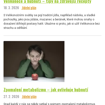
Velikonoce a hubnutí – tipy na zdravější recepty
18. 3. 2026
Jídelní plán
S Velikonočními svátky se pojí tradiční jídla, například nádivka, a sladké
pochoutky, jako jsou jidáše, mazanec a beránek, které mohou snahy o
dosažení štíhlejší postavy hatit. Ukažme si proto, jak si užít Velikonoce bez
strachu a odříkání.
Zpomalení metabolizmu – jak ovlivňuje hubnutí
27. 2. 2026
Jídelní plán
Snad každý z nás se někdy setkal s pojmem zpomalený metabolizmus.