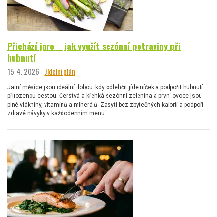
Přichází jaro – jak využít sezónní potraviny při
hubnutí
15. 4. 2026
Jídelní plán
Jarní měsíce jsou ideální dobou, kdy odlehčit jídelníček a podpořit hubnutí
přirozenou cestou. Čerstvá a křehká sezónní zelenina a první ovoce jsou
plné vlákniny, vitamínů a minerálů. Zasytí bez zbytečných kalorií a podpoří
zdravé návyky v každodenním menu.