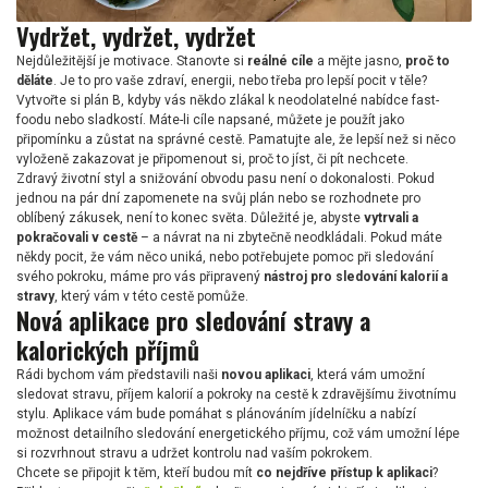
Vydržet, vydržet, vydržet
Nejdůležitější je motivace. Stanovte si
reálné cíle
a mějte jasno,
proč to
děláte
. Je to pro vaše zdraví, energii, nebo třeba pro lepší pocit v těle?
Vytvořte si plán B, kdyby vás někdo zlákal k neodolatelné nabídce fast-
foodu nebo sladkostí. Máte-li cíle napsané, můžete je použít jako
připomínku a zůstat na správné cestě. Pamatujte ale, že lepší než si něco
vyloženě zakazovat je připomenout si, proč to jíst, či pít nechcete.
Zdravý životní styl a snižování obvodu pasu není o dokonalosti. Pokud
jednou na pár dní zapomenete na svůj plán nebo se rozhodnete pro
oblíbený zákusek, není to konec světa. Důležité je, abyste
vytrvali a
pokračovali v cestě
– a návrat na ni zbytečně neodkládali. Pokud máte
někdy pocit, že vám něco uniká, nebo potřebujete pomoc při sledování
svého pokroku, máme pro vás připravený
nástroj pro sledování kalorií a
stravy
, který vám v této cestě pomůže.
Nová aplikace pro sledování stravy a
kalorických příjmů
Rádi bychom vám představili naši
novou aplikaci
, která vám umožní
sledovat stravu, příjem kalorií a pokroky na cestě k zdravějšímu životnímu
stylu. Aplikace vám bude pomáhat s plánováním jídelníčku a nabízí
možnost detailního sledování energetického příjmu, což vám umožní lépe
si rozvrhnout stravu a udržet kontrolu nad vaším pokrokem.
Chcete se připojit k těm, kteří budou mít
co nejdříve přístup k aplikaci
?