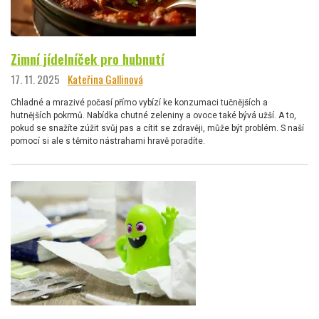
Zimní jídelníček pro hubnutí
17. 11. 2025
Kateřina Gallinová
Chladné a mrazivé počasí přímo vybízí ke konzumaci tučnějších a
hutnějších pokrmů. Nabídka chutné zeleniny a ovoce také bývá užší. A to,
pokud se snažíte zúžit svůj pas a cítit se zdravěji, může být problém. S naší
pomocí si ale s těmito nástrahami hravě poradíte.