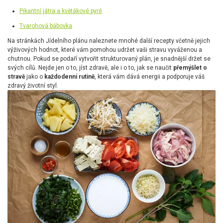
Pikantní játra a květákové pyré
Tvarohová bábovka
Na stránkách Jídelního plánu naleznete mnohé další recepty včetně jejich
výživových hodnot, které vám pomohou udržet vaši stravu vyváženou a
chutnou. Pokud se podaří vytvořit strukturovaný plán, je snadnější držet se
svých cílů. Nejde jen o to, jíst zdravě, ale i o to, jak se naučit
přemýšlet o
stravě
jako o
každodenní rutině
, která vám dává energii a podporuje váš
zdravý životní styl.