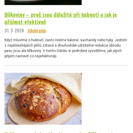
Bílkoviny – proč jsou důležité při hubnutí a jak je
přijímat efektivně
31. 3. 2026
Jídelní plán
Když mluvíme o hubnutí, často řešíme kalorie, sacharidy nebo tuky. Jedním
z nejdůležitějších pilířů zdravé a dlouhodobě udržitelné redukce obvodu
pasu jsou ale bílkoviny. V tomto článku si podrobně vysvětlíme, jak jejich
příjem nastavit co nejefektivněji.