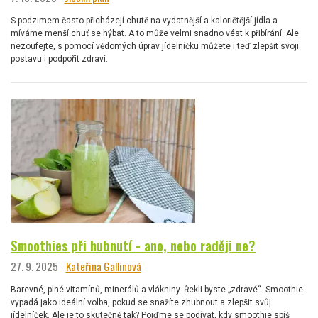
S podzimem často přicházejí chutě na vydatnější a kaloričtější jídla a
míváme menší chuť se hýbat. A to může velmi snadno vést k přibírání. Ale
nezoufejte, s pomocí vědomých úprav jídelníčku můžete i teď zlepšit svoji
postavu i podpořit zdraví.
Smoothies při hubnutí - ano, nebo raději ne?
27. 9. 2025
Kateřina Gallinová
Barevné, plné vitamínů, minerálů a vlákniny. Řekli byste „zdravé“. Smoothie
vypadá jako ideální volba, pokud se snažíte zhubnout a zlepšit svůj
jídelníček. Ale je to skutečně tak? Pojďme se podívat, kdy smoothie spíš