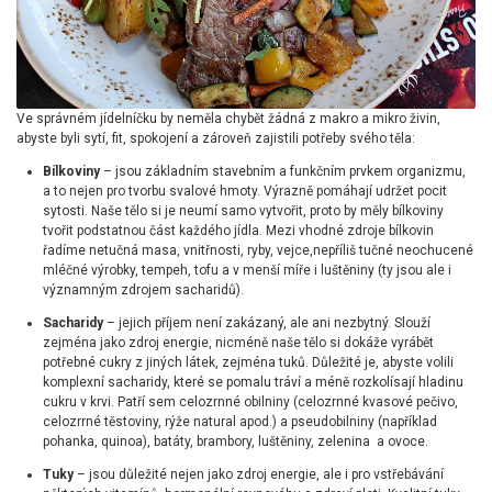
Ve správném jídelníčku by neměla chybět žádná z makro a mikro živin,
abyste byli sytí, fit, spokojení a zároveň zajistili potřeby svého těla:
Bílkoviny
– jsou základním stavebním a funkčním prvkem organizmu,
a to nejen pro tvorbu svalové hmoty. Výrazně pomáhají udržet pocit
sytosti. Naše tělo si je neumí samo vytvořit, proto by měly bílkoviny
tvořit podstatnou část každého jídla. Mezi vhodné zdroje bílkovin
řadíme netučná masa, vnitřnosti, ryby, vejce,nepříliš tučné neochucené
mléčné výrobky, tempeh, tofu a v menší míře i luštěniny (ty jsou ale i
významným zdrojem sacharidů).
Sacharidy
– jejich příjem není zakázaný, ale ani nezbytný. Slouží
zejména jako zdroj energie, nicméně naše tělo si dokáže vyrábět
potřebné cukry z jiných látek, zejména tuků. Důležité je, abyste volili
komplexní sacharidy, které se pomalu tráví a méně rozkolísají hladinu
cukru v krvi. Patří sem celozrnné obilniny (celozrnné kvasové pečivo,
celozrrné těstoviny, rýže natural apod.) a pseudobilniny (například
pohanka, quinoa), batáty, brambory, luštěniny, zelenina a ovoce.
Tuky
– jsou důležité nejen jako zdroj energie, ale i pro vstřebávání