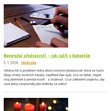
Novoroční předsevzetí – jak začít s hubnutím
5. 1. 2026
Jídelní plán
Většina lidí si počátkem ledna dává novoroční předsevzetí, která se často
týkají změny životních návyků, například lépe spát, více se hýbat, zlepšit
svůj jídelníček či přestat kouřit… a zhubnout. Co je základem úspěchu, aby
vaše plány nevyšuměly jako bublinky ze sektu?