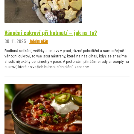
Vánoční cukroví při hubnutí – jak na to?
30. 11. 2025
Jídelní plán
Rodinná setkání, večírky a oslavy v práci, různé pohoštění a samozřejmě i
vánoční cukroví, to vše jsou nástrahy, které na nás číhají, když se snažíme
shodit nějaké ty centimetry v pase. A proto vám přinášíme rady a recepty na
cukroví, které do vašich hubnoucích plánů zapadne.