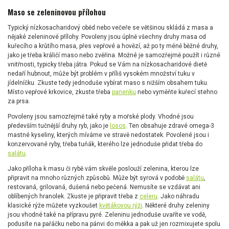
Maso se zeleninovou přílohou
Typický nízkosacharidový oběd nebo večeře se většinou skládá z masa a
nějaké zeleninové přílohy. Povoleny jsou úplně všechny druhy masa od
kuřecího a krůtího masa, přes vepřové a hovězí, až po ty méně běžné druhy,
jako je třeba králičí maso nebo zvěřina. Možné je samozřejmě použít i různé
vnitřnosti, typicky třeba játra. Pokud se Vám na nízkosacharidové dietě
nedaří hubnout, může být problém v příliš vysokém množství tuku v
jídelníčku. Zkuste tedy jednoduše vybírat maso s nižším obsahem tuku.
Místo vepřové krkovice, zkuste třeba
panenku
nebo vyměňte kuřecí stehno
za prsa.
Povoleny jsou samozřejmě také ryby a mořské plody. Vhodné jsou
především tučnější druhy ryb, jako je
losos
. Ten obsahuje zdravé omega-3
mastné kyseliny, kterých míváme ve stravě nedostatek. Povolené jsou i
konzervované ryby, třeba tuňák, kterého lze jednoduše přidat třeba do
salátu
.
Jako příloha k masu či rybě vám skvěle poslouží zelenina, kterou lze
připravit na mnoho různých způsobů. Může být syrová v podobě
salátu
,
restovaná, grilovaná, dušená nebo pečená. Nemusíte se vzdávat ani
oblíbených hranolek. Zkuste je připravit třeba z
celeru
. Jako náhradu
klasické rýže můžete vyzkoušet
květákovou rýži
. Některé druhy zeleniny
jsou vhodné také na přípravu pyré. Zeleninu jednoduše uvaříte ve vodě,
podusíte na pařáčku nebo na pánvi do měkka a pak už jen rozmixujete spolu