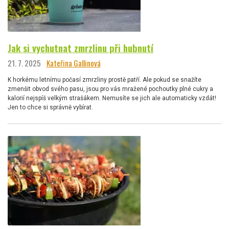
Jak si vychutnat zmrzlinu při hubnutí
21. 7. 2025
Kateřina Gallinová
K horkému letnímu počasí zmrzliny prostě patří. Ale pokud se snažíte
zmenšit obvod svého pasu, jsou pro vás mražené pochoutky plné cukry a
kalorií nejspíš velkým strašákem. Nemusíte se jich ale automaticky vzdát!
Jen to chce si správně vybírat.