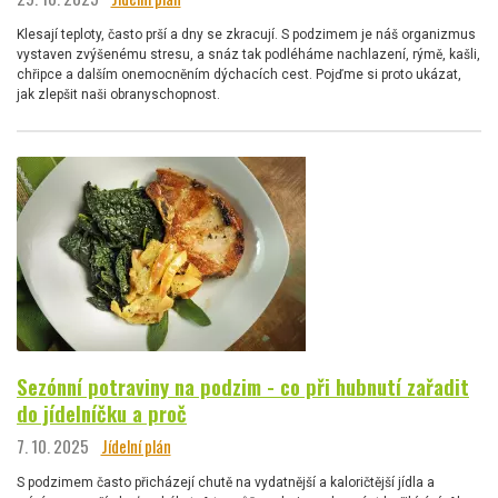
Klesají teploty, často prší a dny se zkracují. S podzimem je náš organizmus
vystaven zvýšenému stresu, a snáz tak podléháme nachlazení, rýmě, kašli,
chřipce a dalším onemocněním dýchacích cest. Pojďme si proto ukázat,
jak zlepšit naši obranyschopnost.
Sezónní potraviny na podzim - co při hubnutí zařadit
do jídelníčku a proč
7. 10. 2025
Jídelní plán
S podzimem často přicházejí chutě na vydatnější a kaloričtější jídla a