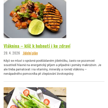
Vláknina – klíč k hubnutí i ke zdraví
28. 4. 2026
Jídelní plán
Když se mluví o správně poskládaném jídelníčku, často se pozornost
soustředí hlavně na energetický příjem a případně i poměry makroživin. Je
ale třeba pamatovat i na vitamíny, minerály a rovněž vlákninu –
nenápadného pomocníka při zlepšování životosprávy.