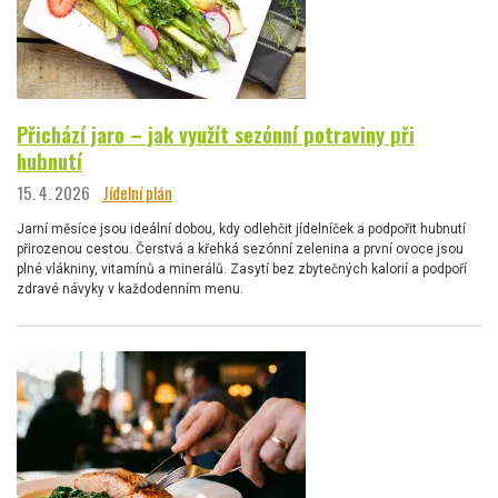
Přichází jaro – jak využít sezónní potraviny při
hubnutí
15. 4. 2026
Jídelní plán
Jarní měsíce jsou ideální dobou, kdy odlehčit jídelníček a podpořit hubnutí
přirozenou cestou. Čerstvá a křehká sezónní zelenina a první ovoce jsou
plné vlákniny, vitamínů a minerálů. Zasytí bez zbytečných kalorií a podpoří
zdravé návyky v každodenním menu.