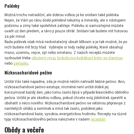
Polévky
Možná trochu netradiční, ale dobrou volbou je ke snídani také polévka.
Nejen, že Vám po ránu dodá potřebné tekutiny a minerály, ale s nástupem
podzimu a zimy také spolehlivě zahřeje. Polévku si samozřejmě můžete
uvařit už den předem, a ráno ji pouze ohřát. Snídani tak budete mít hotovou
za pár minut.
Řada polévek však mívá nedostatečný obsah bílkovin a je tak možné, že po
nich budete mít brzy hlad. Vybírejte si tedy raději polévky, které obsahují
maso, uzeninu, vejce, sýr nebo smetanu. Z našich receptů můžete
vyzkoušet třeba
obložený vývar
,
brokolicovo-květákový krém se slaninou
nebo
zelňačku
.
Nízkosacharidové pečivo
Určitě Vás také napadne, zda je možné něčím nahradit běžné pečivo. Ano,
nízkosacharidové pečivo existuje, nicméně není určitě dobré jej
konzumovat každý den, jako tomu často bývá v případě klasického obilného
pečiva. Určitě je ale skvělou volbou, pokud chcete svůj jídelníček zpestřit a
obohatit o něco nového. Nízkosacharidové pečivo se většinou připravuje z
namletých oříšků a semínek a mívá tak často, podobně jako
nízkosacharidové kaše, vysokou energetickou hodnotu. Recepty na různé
typy nízkosacharidového pečiva naleznete v našem
receptáři
.
Obědy a večeře