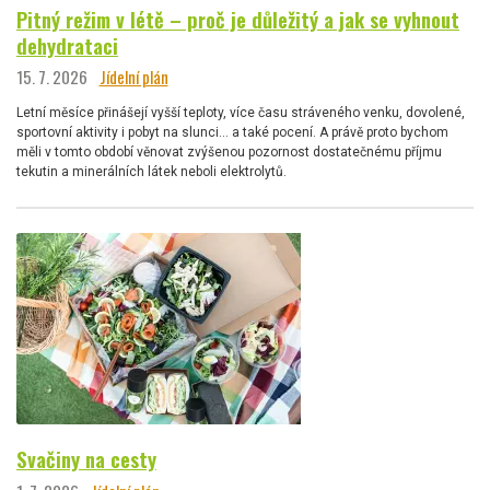
Pitný režim v létě – proč je důležitý a jak se vyhnout
dehydrataci
15. 7. 2026
Jídelní plán
Letní měsíce přinášejí vyšší teploty, více času stráveného venku, dovolené,
sportovní aktivity i pobyt na slunci… a také pocení. A právě proto bychom
měli v tomto období věnovat zvýšenou pozornost dostatečnému příjmu
tekutin a minerálních látek neboli elektrolytů.
Svačiny na cesty