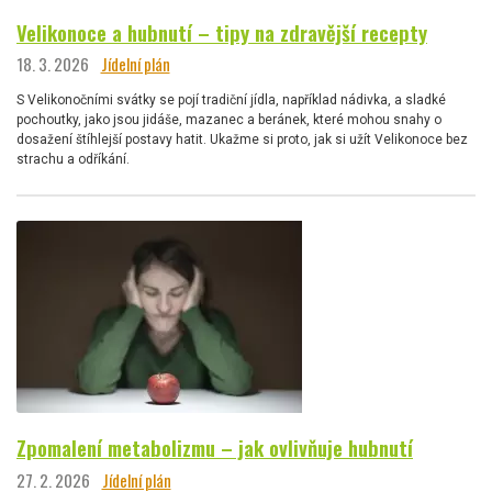
Velikonoce a hubnutí – tipy na zdravější recepty
18. 3. 2026
Jídelní plán
S Velikonočními svátky se pojí tradiční jídla, například nádivka, a sladké
pochoutky, jako jsou jidáše, mazanec a beránek, které mohou snahy o
dosažení štíhlejší postavy hatit. Ukažme si proto, jak si užít Velikonoce bez
strachu a odříkání.
Zpomalení metabolizmu – jak ovlivňuje hubnutí
27. 2. 2026
Jídelní plán