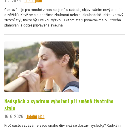
1. 7. 2026
Jídelní plán
Cestování je pro mnohé z nás spojené s radostí, objevováním nových míst
a zážitků. Když se ale snažíme zhubnout nebo si dlouhodobě udržet zdravý
životní styl, může být i velkou výzvou. Přitom stačí poměrně málo – trocha
plánování a dobře připravená svačina.
Neúspěch a syndrom vyhoření při změně životního
stylu
16. 6. 2026
Jídelní plán
Proč často vzdáváme svou snahu dřív, než se dostaví výsledky? Radikální