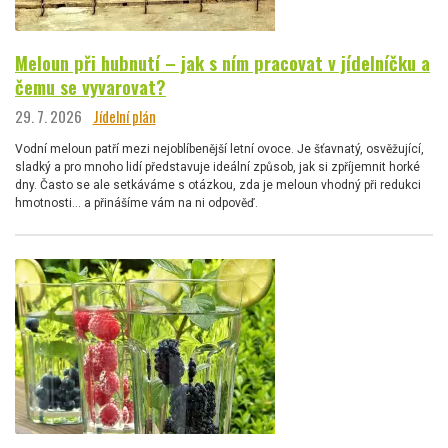
Meloun při hubnutí – jak s ním pracovat v jídelníčku a
čemu se vyvarovat?
29. 7. 2026
Jídelní plán
Vodní meloun patří mezi nejoblíbenější letní ovoce. Je šťavnatý, osvěžující,
sladký a pro mnoho lidí představuje ideální způsob, jak si zpříjemnit horké
dny. Často se ale setkáváme s otázkou, zda je meloun vhodný při redukci
hmotnosti… a přinášíme vám na ni odpověď.