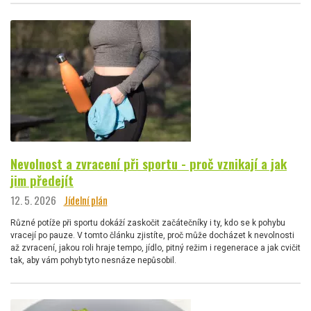
Nevolnost a zvracení při sportu - proč vznikají a jak
jim předejít
12. 5. 2026
Jídelní plán
Různé potíže při sportu dokáží zaskočit začátečníky i ty, kdo se k pohybu
vracejí po pauze. V tomto článku zjistíte, proč může docházet k nevolnosti
až zvracení, jakou roli hraje tempo, jídlo, pitný režim i regenerace a jak cvičit
tak, aby vám pohyb tyto nesnáze nepůsobil.