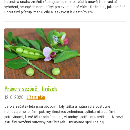
hubnutí a snaha změnit vše najednou mohou vést k únavě, frustraci až
vyhoření, neúspěch nemusí být projevem slabé vůle. Ukažme si, jak pomáhá
udržitelný přístup, menší cíle a laskavost k vlastnímu tělu.
Právě v sezóně - hrášek
12. 6. 2026
Jídelní plán
Jaro a začátek léta jsou obdobím, kdy těžká a hutná jídla postupně
nahrazujeme lehčími pokrmy, čerstvou zeleninou, bylinkami a dalšími
potravinami, které tělu dodají energii, vitamíny i potřebnou svěžest. A mezi
aktuální sezónní suroviny patří hrášek – mrkněme spolu na něj.