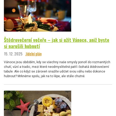
Štědrovečerní večeře – jak si užít Vánoce, aniž byste
si narušili hubnutí
15. 12. 2025
Jídelní plán
Vánoce jsou obdobím, kdy se všechny naše smysly ponoří do rozmanitých
chutí, vůní a tradic, mezi které neodmyslitelně patří i bohatá štědrovečerní
tabule. Ale co když se zároveň snažíte udržet svou váhu nebo dokonce
hubnout? Mrkněme spolu, jak na to lépe, ale stále chutně.