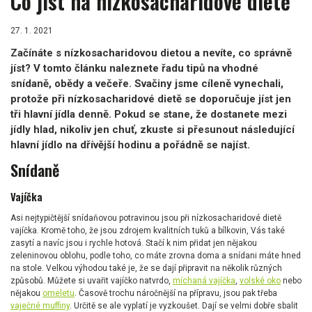
Co jíst na nízkosacharidové dietě
27. 1. 2021
Začínáte s nízkosacharidovou dietou a nevíte, co správně
jíst? V tomto článku naleznete řadu tipů na vhodné
snídaně, obědy a večeře. Svačiny jsme cíleně vynechali,
protože při nízkosacharidové dietě se doporučuje jíst jen
tři hlavní jídla denně. Pokud se stane, že dostanete mezi
jídly hlad, nikoliv jen chuť, zkuste si přesunout následující
hlavní jídlo na dřívější hodinu a pořádně se najíst.
Snídaně
Vajíčka
Asi nejtypičtější snídaňovou potravinou jsou při nízkosacharidové dietě
vajíčka. Kromě toho, že jsou zdrojem kvalitních tuků a bílkovin, Vás také
zasytí a navíc jsou i rychle hotová. Stačí k nim přidat jen nějakou
zeleninovou oblohu, podle toho, co máte zrovna doma a snídani máte hned
na stole. Velkou výhodou také je, že se dají připravit na několik různých
způsobů. Můžete si uvařit vajíčko natvrdo,
míchaná vajíčka
,
volské oko
nebo
nějakou
omeletu
. Časově trochu náročnější na přípravu, jsou pak třeba
vaječné muffiny
. Určitě se ale vyplatí je vyzkoušet. Dají se velmi dobře sbalit