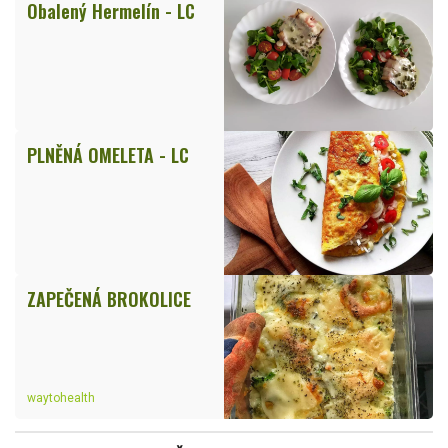
Obalený Hermelín - LC
PLNĚNÁ OMELETA - LC
ZAPEČENÁ BROKOLICE
waytohealth