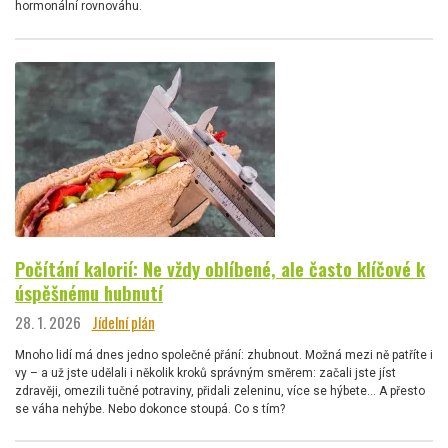
hormonální rovnováhu.
Počítání kalorií: Ne vždy oblíbené, ale často klíčové k
úspěšnému hubnutí
28. 1. 2026
Jídelní plán
Mnoho lidí má dnes jedno společné přání: zhubnout. Možná mezi ně patříte i
vy – a už jste udělali i několik kroků správným směrem: začali jste jíst
zdravěji, omezili tučné potraviny, přidali zeleninu, více se hýbete… A přesto
se váha nehýbe. Nebo dokonce stoupá. Co s tím?