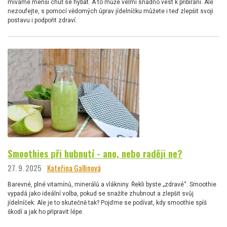
míváme menší chuť se hýbat. A to může velmi snadno vést k přibírání. Ale
nezoufejte, s pomocí vědomých úprav jídelníčku můžete i teď zlepšit svoji
postavu i podpořit zdraví.
Smoothies při hubnutí - ano, nebo raději ne?
27. 9. 2025
Kateřina Gallinová
Barevné, plné vitamínů, minerálů a vlákniny. Řekli byste „zdravé“. Smoothie
vypadá jako ideální volba, pokud se snažíte zhubnout a zlepšit svůj
jídelníček. Ale je to skutečně tak? Pojďme se podívat, kdy smoothie spíš
škodí a jak ho připravit lépe.