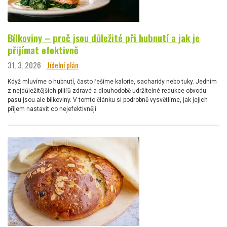
Bílkoviny – proč jsou důležité při hubnutí a jak je
přijímat efektivně
31. 3. 2026
Jídelní plán
Když mluvíme o hubnutí, často řešíme kalorie, sacharidy nebo tuky. Jedním
z nejdůležitějších pilířů zdravé a dlouhodobě udržitelné redukce obvodu
pasu jsou ale bílkoviny. V tomto článku si podrobně vysvětlíme, jak jejich
příjem nastavit co nejefektivněji.