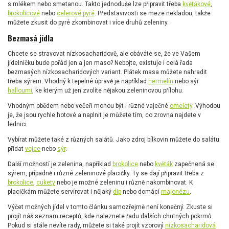
s mlékem nebo smetanou. Takto jednoduše lze připravit třeba
květákové
,
brokolicové
nebo
celerové pyré
. Představivosti se meze nekladou, takže
můžete zkusit do pyré zkombinovat i více druhů zeleniny.
Bezmasá jídla
Chcete se stravovat nízkosacharidově, ale obáváte se, že ve Vašem
jídelníčku bude pořád jen a jen maso? Nebojte, existuje i celá řada
bezmasých nízkosacharidových variant. Plátek masa můžete nahradit
třeba sýrem. Vhodný k tepelné úpravě je například
hermelín
nebo sýr
halloumi
, ke kterým už jen zvolíte nějakou zeleninovou přílohu.
Vhodným obědem nebo večeří mohou být i různé vaječné
omelety
. Výhodou
je, že jsou rychle hotové a naplnit je můžete tím, co zrovna najdete v
lednici.
Vybírat můžete také z různých salátů. Jako zdroj bílkovin můžete do salátu
přidat
vejce
nebo
sýr
.
Další možností je zelenina, například
brokolice
nebo
květák
zapečnená se
sýrem, případně i různé zeleninové placičky. Ty se dají připravit třeba z
brokolice
,
cukety
nebo je možné zeleninu i různě nakombinovat. K
placičkám můžete servírovat i nějaký
dip
nebo domácí
majonézu
.
Výčet možných jídel v tomto článku samozřejmě není konečný. Zkuste si
projít náš seznam receptů, kde naleznete řadu dalších chutných pokrmů.
Pokud si stále nevíte rady, můžete si také projít vzorový
nízkosacharidová