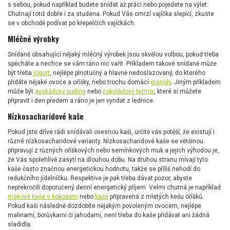
s sebou, pokud například budete snídat až práci nebo pojedete na výlet.
Chutnají totiž dobře i za studena. Pokud Vás omrzí vajíčka slepičí, zkuste
se v obchodě podívat po křepelčích vajíčkách.
Mléčné výrobky
Snídaně obsahující nějaký mléčný výrobek jsou skvělou volbou, pokud třeba
spěcháte a nechce se vám ráno nic vařit. Příkladem takové snídaně může
být třeba
jogurt
, nejlépe plnotučný a hlavně nedoslazovaný, do kterého
přidáte nějaké ovoce a oříšky, nebo trochu domácí
granoly
. Jiným příkladem
může být
avokádový puding
nebo
čokoládový termix
, které si můžete
připravit i den předem a ráno je jen vyndat z lednice.
Nízkosacharidové kaše
Pokud jste dříve rádi snídávali ovesnou kaši, určitě vás potěší, že existují i
různé nízkosacharidové varianty. Nízkosacharidové kaše se většinou
připravují z různých oříškových nebo semínkových muk a jejich výhodou je,
že Vás spolehlivě zasytí na dlouhou dobu. Na druhou stranu mívají tyto
kaše často značnou energetickou hodnotu, takže se příliš nehodí do
redukčního jídelníčku. Respektive je pak třeba dávat pozor, abyste
nepřekročili doporučený denní energetický příjem. Velmi chutná je například
maková kaše s kokosem
nebo
kaše
připravená z mletých kešu oříšků.
Pokud kaši následně dozdobíte nějakým povoleným ovocem, nejlépe
malinami, borůvkami či jahodami, není třeba do kaše přidávat ani žádná
sladidla.