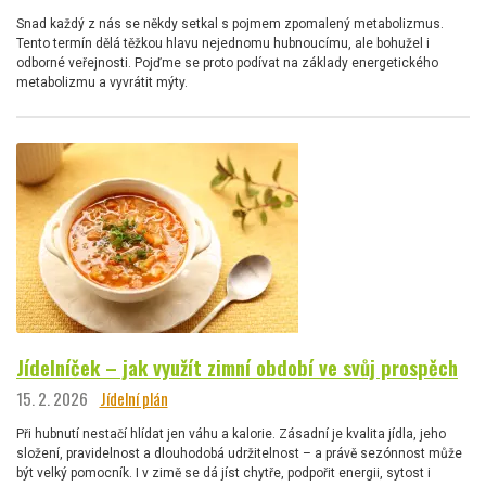
Snad každý z nás se někdy setkal s pojmem zpomalený metabolizmus.
Tento termín dělá těžkou hlavu nejednomu hubnoucímu, ale bohužel i
odborné veřejnosti. Pojďme se proto podívat na základy energetického
metabolizmu a vyvrátit mýty.
Jídelníček – jak využít zimní období ve svůj prospěch
15. 2. 2026
Jídelní plán
Při hubnutí nestačí hlídat jen váhu a kalorie. Zásadní je kvalita jídla, jeho
složení, pravidelnost a dlouhodobá udržitelnost – a právě sezónnost může
být velký pomocník. I v zimě se dá jíst chytře, podpořit energii, sytost i