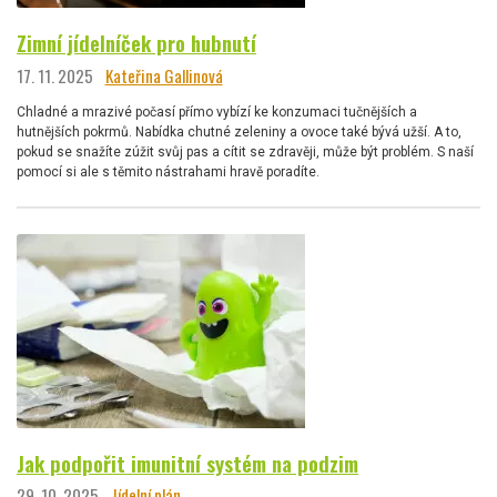
Zimní jídelníček pro hubnutí
17. 11. 2025
Kateřina Gallinová
Chladné a mrazivé počasí přímo vybízí ke konzumaci tučnějších a
hutnějších pokrmů. Nabídka chutné zeleniny a ovoce také bývá užší. A to,
pokud se snažíte zúžit svůj pas a cítit se zdravěji, může být problém. S naší
pomocí si ale s těmito nástrahami hravě poradíte.
Jak podpořit imunitní systém na podzim
29. 10. 2025
Jídelní plán