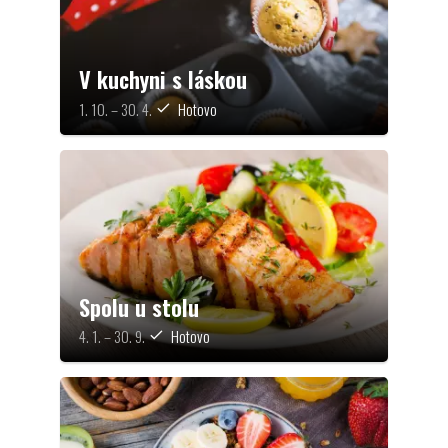
V kuchyni s láskou
1. 10. – 30. 4.
Hotovo
check
Spolu u stolu
4. 1. – 30. 9.
Hotovo
check