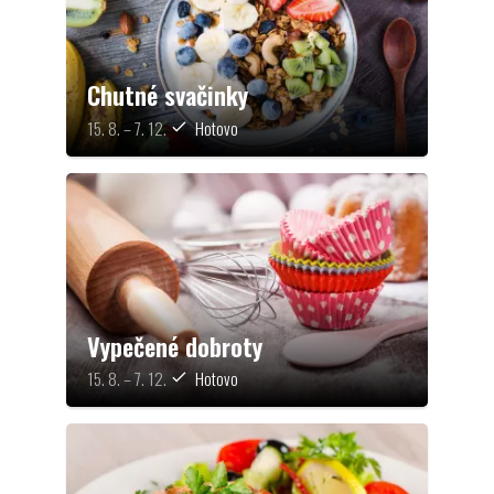
Chutné svačinky
15. 8. – 7. 12.
Hotovo
check
Vypečené dobroty
15. 8. – 7. 12.
Hotovo
check