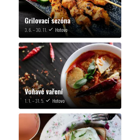
Grilovací sezóna
3. 6. – 30. 11.
Hotovo
check
Voňavé vaření
1. 1. – 31. 5.
Hotovo
check