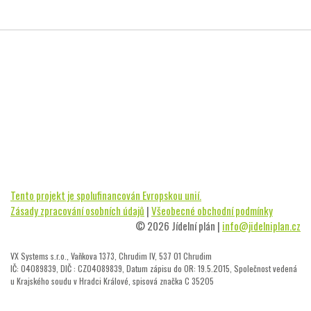
Tento projekt je spolufinancován Evropskou unií.
Zásady zpracování osobních údajů
|
Všeobecné obchodní podmínky
© 2026 Jídelní plán |
info@jidelniplan.cz
VX Systems s.r.o., Vaňkova 1373, Chrudim IV, 537 01 Chrudim
IČ: 04089839, DIČ : CZ04089839, Datum zápisu do OR: 19.5.2015, Společnost vedená
u Krajského soudu v Hradci Králové, spisová značka C 35205