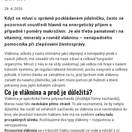
28. 4. 2026
Když se mluví o správně poskládaném jídelníčku, často se
pozornost soustředí hlavně na energetický příjem a
případně i poměry makroživin. Je ale třeba pamatovat i na
vitamíny, minerály a rovněž vlákninu – nenápadného
pomocníka při zlepšování životosprávy.
Vláknina, ačkoliv ji často vnímáme jako obyčejný a nenápadný prvek v
našich jídlech, má zásadní vliv na naše zdraví a celkové fungování
organizmu. Mnozí z nás si ne vždy uvědomují, jak velkou roli hraje v našem
trávicím systému, při regulaci tělesné hmotnosti, pocitu nasycení a celkové
pohodě. V tomto článku se zaměříme na to, proč bychom měli vlákninu
zařadit do našeho jídelníčku, jak nám může pomoci při hubnutí a které
potraviny jsou jejím bohatým zdrojem.
Co je vláknina a proč je důležitá?
Vláknina je specifická forma polysacharidů (složitější formy sacharidů),
kterou naše tělo
nedokáže přímo strávit
. To ale neznamená, že by nebyla
důležřitá. Na rozdíl od ostatních sacharidů se vláknina sice nevstřebává do
krve, ale prochází trávicím traktem, kde má na svědomí
celou řadu
prospěšných účinků
. Rozlišujeme dva typy vlákniny – rozpustnou a
nerozpustnou.
Rozpustná vláknina
se v trávicím traktu rozpouští ve vodě a vytváří s ní