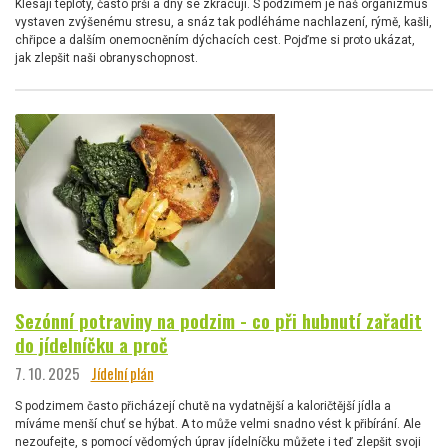
Klesají teploty, často prší a dny se zkracují. S podzimem je náš organizmus
vystaven zvýšenému stresu, a snáz tak podléháme nachlazení, rýmě, kašli,
chřipce a dalším onemocněním dýchacích cest. Pojďme si proto ukázat,
jak zlepšit naši obranyschopnost.
Sezónní potraviny na podzim - co při hubnutí zařadit
do jídelníčku a proč
7. 10. 2025
Jídelní plán
S podzimem často přicházejí chutě na vydatnější a kaloričtější jídla a
míváme menší chuť se hýbat. A to může velmi snadno vést k přibírání. Ale
nezoufejte, s pomocí vědomých úprav jídelníčku můžete i teď zlepšit svoji