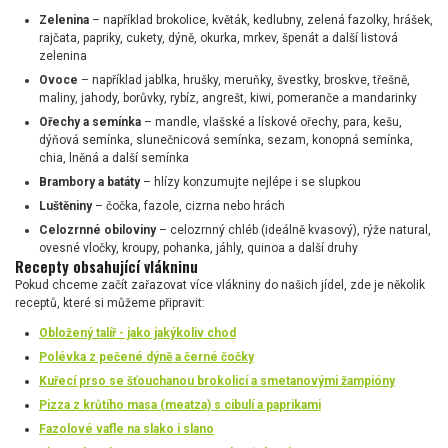
Zelenina
– například brokolice, květák, kedlubny, zelená fazolky, hrášek,
rajčata, papriky, cukety, dýně, okurka, mrkev, špenát a další listová
zelenina
Ovoce
– například jablka, hrušky, meruňky, švestky, broskve, třešně,
maliny, jahody, borůvky, rybíz, angrešt, kiwi, pomeranče a mandarinky
Ořechy a semínka
– mandle, vlašské a lískové ořechy, para, kešu,
dýňová semínka, slunečnicová semínka, sezam, konopná semínka,
chia, lněná a další semínka
Brambory a batáty
– hlízy konzumujte nejlépe i se slupkou
Luštěniny
– čočka, fazole, cizrna nebo hrách
Celozrnné obiloviny
– celozrnný chléb (ideálně kvasový), rýže natural,
ovesné vločky, kroupy, pohanka, jáhly, quinoa a další druhy
Recepty obsahující vlákninu
Pokud chceme začít zařazovat více vlákniny do našich jídel, zde je několik
receptů, které si můžeme připravit:
Obložený talíř - jako jakýkoliv chod
Polévka z pečené dýně a černé čočky
Kuřecí prso se šťouchanou brokolicí a smetanovými žampióny
Pizza z krůtího masa (meatza) s cibulí a paprikami
Fazolové vafle na slako i slano