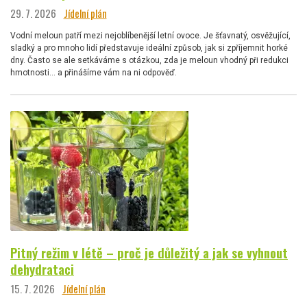
29. 7. 2026
Jídelní plán
Vodní meloun patří mezi nejoblíbenější letní ovoce. Je šťavnatý, osvěžující,
sladký a pro mnoho lidí představuje ideální způsob, jak si zpříjemnit horké
dny. Často se ale setkáváme s otázkou, zda je meloun vhodný při redukci
hmotnosti… a přinášíme vám na ni odpověď.
Pitný režim v létě – proč je důležitý a jak se vyhnout
dehydrataci
15. 7. 2026
Jídelní plán