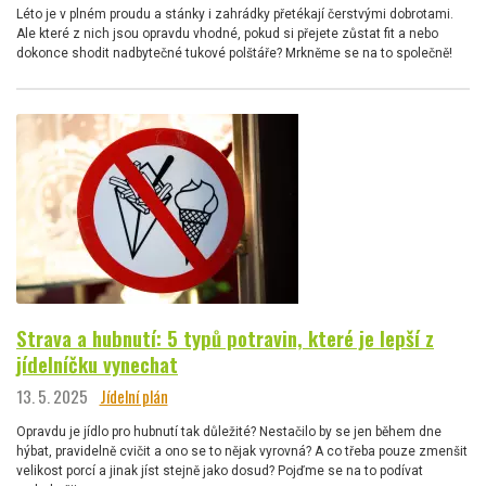
Léto je v plném proudu a stánky i zahrádky přetékají čerstvými dobrotami.
Ale které z nich jsou opravdu vhodné, pokud si přejete zůstat fit a nebo
dokonce shodit nadbytečné tukové polštáře? Mrkněme se na to společně!
Strava a hubnutí: 5 typů potravin, které je lepší z
jídelníčku vynechat
13. 5. 2025
Jídelní plán
Opravdu je jídlo pro hubnutí tak důležité? Nestačilo by se jen během dne
hýbat, pravidelně cvičit a ono se to nějak vyrovná? A co třeba pouze zmenšit
velikost porcí a jinak jíst stejně jako dosud? Pojďme se na to podívat