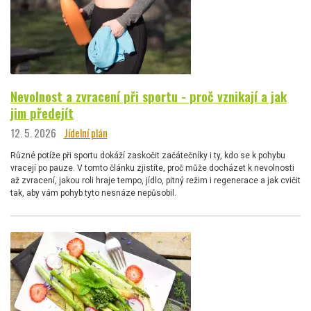
Nevolnost a zvracení při sportu - proč vznikají a jak
jim předejít
12. 5. 2026
Jídelní plán
Různé potíže při sportu dokáží zaskočit začátečníky i ty, kdo se k pohybu
vracejí po pauze. V tomto článku zjistíte, proč může docházet k nevolnosti
až zvracení, jakou roli hraje tempo, jídlo, pitný režim i regenerace a jak cvičit
tak, aby vám pohyb tyto nesnáze nepůsobil.