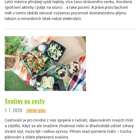
Letní měsíce přinášejí vyšší teploty, více času stráveného venku, dovolené,
sportovní aktivity i pobyt na slunci… a také pocení. A právě proto bychom
měli v tomto období věnovat zvýšenou pozornost dostatečnému příjmu
tekutin a minerálních látek neboli elektrolytů.
Svačiny na cesty
1. 7. 2026
Jídelní plán
Cestování je pro mnohé z nás spojené s radostí, objevováním nových míst
a zážitků. Když se ale snažíme zhubnout nebo si dlouhodobě udržet zdravý
životní styl, může být i velkou výzvou. Přitom stačí poměrně málo – trocha
plánování a dobře připravená svačina.