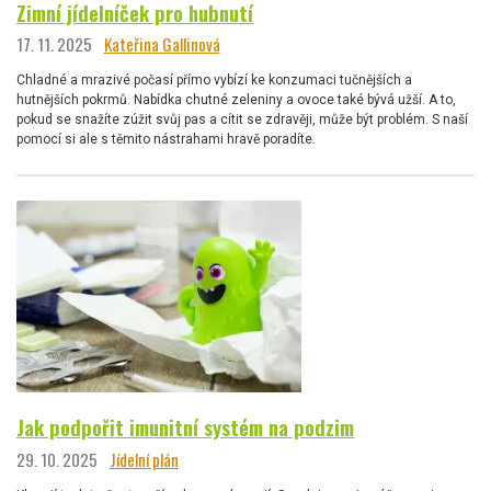
Zimní jídelníček pro hubnutí
17. 11. 2025
Kateřina Gallinová
Chladné a mrazivé počasí přímo vybízí ke konzumaci tučnějších a
hutnějších pokrmů. Nabídka chutné zeleniny a ovoce také bývá užší. A to,
pokud se snažíte zúžit svůj pas a cítit se zdravěji, může být problém. S naší
pomocí si ale s těmito nástrahami hravě poradíte.
Jak podpořit imunitní systém na podzim
29. 10. 2025
Jídelní plán