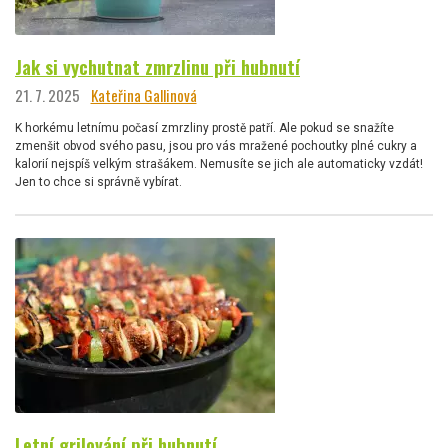
Jak si vychutnat zmrzlinu při hubnutí
21. 7. 2025
Kateřina Gallinová
K horkému letnímu počasí zmrzliny prostě patří. Ale pokud se snažíte
zmenšit obvod svého pasu, jsou pro vás mražené pochoutky plné cukry a
kalorií nejspíš velkým strašákem. Nemusíte se jich ale automaticky vzdát!
Jen to chce si správně vybírat.
Letní grilování při hubnutí