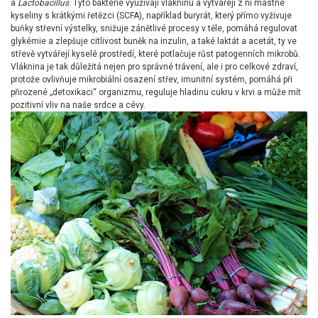
a
Lactobacillus
. Tyto baktérie využívají vlákninu a vytvářejí z ní mastné
kyseliny s krátkými řetězci (SCFA), například buryrát, který přímo vyživuje
buňky střevní výstelky, snižuje zánětlivé procesy v těle, pomáhá regulovat
glykémie a zlepšuje citlivost buněk na inzulin, a také laktát a acetát, ty ve
střevě vytvářejí kyselé prostředí, které potlačuje růst patogenních mikrobů.
Vláknina je tak důležitá nejen pro správné trávení, ale i pro celkové zdraví,
protože ovlivňuje mikrobiální osazení střev, imunitní systém, pomáhá při
přirozené „detoxikaci“ organizmu, reguluje hladinu cukru v krvi a může mít
pozitivní vliv na naše srdce a cévy.