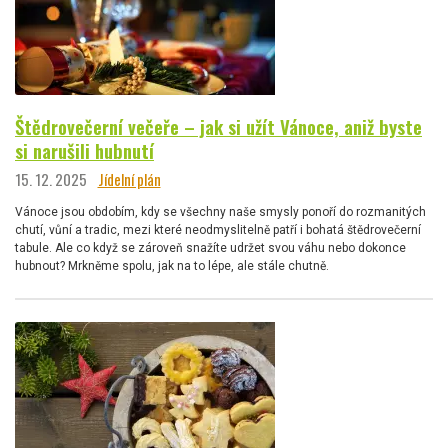
Štědrovečerní večeře – jak si užít Vánoce, aniž byste
si narušili hubnutí
15. 12. 2025
Jídelní plán
Vánoce jsou obdobím, kdy se všechny naše smysly ponoří do rozmanitých
chutí, vůní a tradic, mezi které neodmyslitelně patří i bohatá štědrovečerní
tabule. Ale co když se zároveň snažíte udržet svou váhu nebo dokonce
hubnout? Mrkněme spolu, jak na to lépe, ale stále chutně.