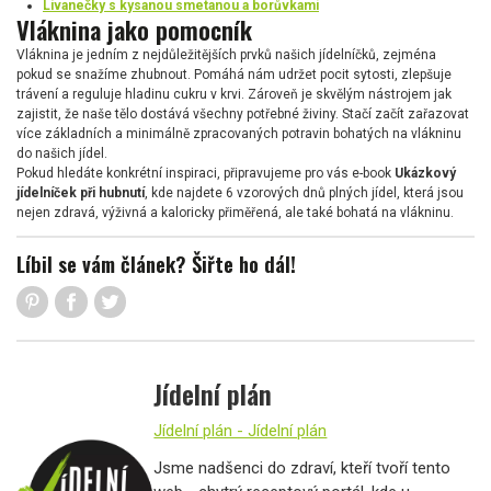
Lívanečky s kysanou smetanou a borůvkami
Vláknina jako pomocník
Vláknina je jedním z nejdůležitějších prvků našich jídelníčků, zejména
pokud se snažíme zhubnout. Pomáhá nám udržet pocit sytosti, zlepšuje
trávení a reguluje hladinu cukru v krvi. Zároveň je skvělým nástrojem jak
zajistit, že naše tělo dostává všechny potřebné živiny. Stačí začít zařazovat
více základních a minimálně zpracovaných potravin bohatých na vlákninu
do našich jídel.
Pokud hledáte konkrétní inspiraci, připravujeme pro vás e-book
Ukázkový
jídelníček při hubnutí
, kde najdete 6 vzorových dnů plných jídel, která jsou
nejen zdravá, výživná a kaloricky přiměřená, ale také bohatá na vlákninu.
Líbil se vám článek? Šiřte ho dál!
Jídelní plán
Jídelní plán - Jídelní plán
Jsme nadšenci do zdraví, kteří tvoří tento