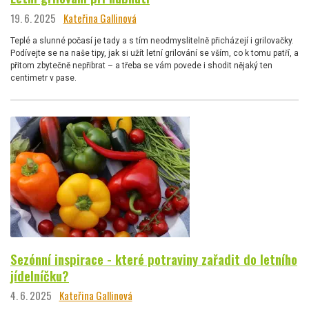
19. 6. 2025
Kateřina Gallinová
Teplé a slunné počasí je tady a s tím neodmyslitelně přicházejí i grilovačky.
Podívejte se na naše tipy, jak si užít letní grilování se vším, co k tomu patří, a
přitom zbytečně nepřibrat – a třeba se vám povede i shodit nějaký ten
centimetr v pase.
Sezónní inspirace - které potraviny zařadit do letního
jídelníčku?
4. 6. 2025
Kateřina Gallinová