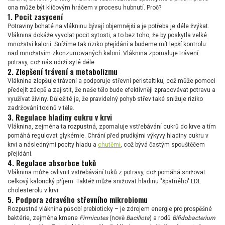
ona může být klíčovým hráčem v procesu hubnutí. Proč?
1. Pocit zasycení
Potraviny bohaté na vlákninu bývají objemnější a je potřeba je déle žvýkat.
Vláknina dokáže vyvolat pocit sytosti, a to bez toho, že by poskytla velké
množství kalorií. Snížíme tak riziko přejídání a budeme mít lepší kontrolu
nad množstvím zkonzumovaných kalorií. Vláknina zpomaluje trávení
potravy, což nás udrží syté déle.
2. Zlepšení trávení a metabolizmu
Vláknina zlepšuje trávení a podporuje střevní peristaltiku, což může pomoci
předejít zácpě a zajistit, že naše tělo bude efektivněji zpracovávat potravu a
využívat živiny. Důležité je, že pravidelný pohyb střev také snižuje riziko
zadržování toxinů v těle.
3. Regulace hladiny cukru v krvi
Vláknina, zejména ta rozpustná, zpomaluje vstřebávání cukrů do krve a tím
pomáhá regulovat glykémie. Chrání před prudkými výkyvy hladiny cukru v
krvi a následnými pocity hladu a
chutěmi
, což bývá častým spouštěčem
přejídání.
4. Regulace absorbce tuků
Vláknina může ovlivnit vstřebávání tuků z potravy, což pomáhá snižovat
celkový kalorický příjem. Taktéž může snižovat hladinu "špatného" LDL
cholesterolu v krvi.
5. Podpora zdravého střevního mikrobiomu
Rozpustná vláknina působí prebioticky –⁠⁠⁠⁠⁠⁠ je zdrojem energie pro prospěšné
baktérie, zejména kmene
Firmicutes
(nově
Bacillota
) a rodů
Bifidobacterium