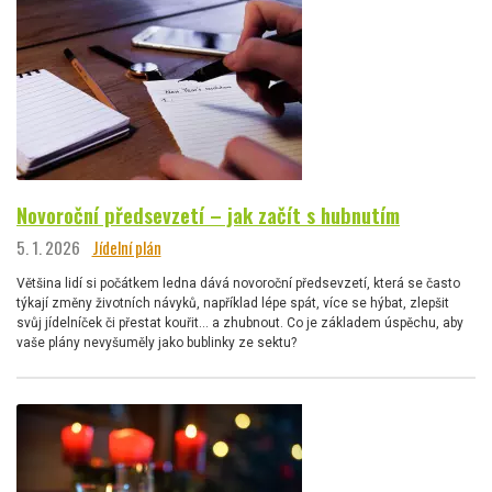
Novoroční předsevzetí – jak začít s hubnutím
5. 1. 2026
Jídelní plán
Většina lidí si počátkem ledna dává novoroční předsevzetí, která se často
týkají změny životních návyků, například lépe spát, více se hýbat, zlepšit
svůj jídelníček či přestat kouřit… a zhubnout. Co je základem úspěchu, aby
vaše plány nevyšuměly jako bublinky ze sektu?