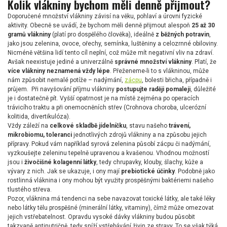
Kolik vlákniny bychom měli denně přijmout?
Doporučené množství vlákniny závisí na věku, pohlaví a úrovni fyzické
aktivity. Obecně se uvádí, že bychom měli denně přijmout alespoň
25 až 30
gramů vlákniny
(platí pro dospělého člověka), ideálně
z běžných potravin
,
jako jsou zelenina, ovoce, ořechy, semínka, luštěniny a celozrnné obiloviny.
Nicméně většina lidí tento cíl neplní, což může mít negativní vliv na zdraví.
Avšak neexistuje jediné a univerzálně
správné množství vlákniny
. Platí, že
více vlákniny neznamená vždy lépe
. Přeženeme-li to s vlákninou, může
nám způsobit nemalé potíže – nadýmání,
zácpu
, bolesti břicha, případně i
průjem. Při navyšování příjmu vlákniny
postupujte raději pomaleji
, důležité
je i dostatečně pít. Vyšší opatrnost je na místě zejména po operacích
trávicího traktu a při onemocněních střev (Crohnova choroba, ulcerózní
kolitida, divertikulóza).
Vždy záleží na
celkové skladbě jídelníčku
, stavu našeho
trávení,
mikrobiomu, toleranci
jednotlivých zdrojů vlákniny a na způsobu jejich
přípravy. Pokud vám například syrová zelenina působí zácpu či nadýmání,
vyzkoušejte zeleninu tepelně upravenou a kvašenou. Vhodnou možností
jsou i
živočišné kolagenní látky
, tedy chrupavky, klouby, šlachy, kůže a
vývary z nich. Jak se ukazuje, i ony mají
prebiotické účinky
. Podobně jako
rostlinná vláknina i ony mohou být využity prospěšnými baktériemi našeho
tlustého střeva.
Pozor, vláknina má tendenci na sebe navazovat toxické látky, ale také léky
nebo látky tělu prospěšné (minerální látky, vitaminy), čímž může omezovat
jejich vstřebatelnost. Opravdu vysoké dávky vlákniny budou působit
takzvaně antinutričně, tedy sníží vstřebávání živin ze stravy. To se však týká