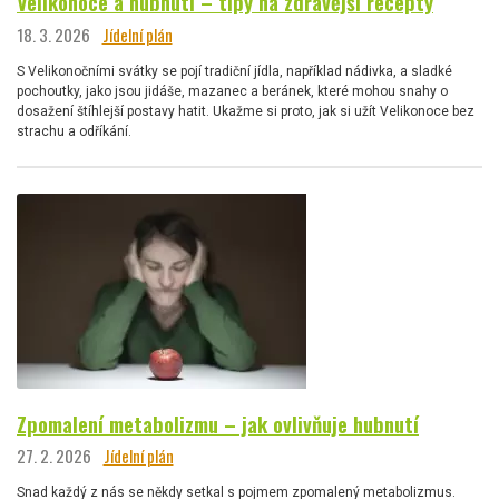
Velikonoce a hubnutí – tipy na zdravější recepty
18. 3. 2026
Jídelní plán
S Velikonočními svátky se pojí tradiční jídla, například nádivka, a sladké
pochoutky, jako jsou jidáše, mazanec a beránek, které mohou snahy o
dosažení štíhlejší postavy hatit. Ukažme si proto, jak si užít Velikonoce bez
strachu a odříkání.
Zpomalení metabolizmu – jak ovlivňuje hubnutí
27. 2. 2026
Jídelní plán
Snad každý z nás se někdy setkal s pojmem zpomalený metabolizmus.