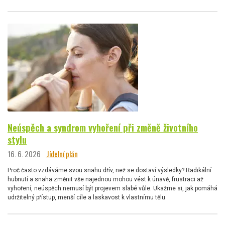
Neúspěch a syndrom vyhoření při změně životního
stylu
16. 6. 2026
Jídelní plán
Proč často vzdáváme svou snahu dřív, než se dostaví výsledky? Radikální
hubnutí a snaha změnit vše najednou mohou vést k únavě, frustraci až
vyhoření, neúspěch nemusí být projevem slabé vůle. Ukažme si, jak pomáhá
udržitelný přístup, menší cíle a laskavost k vlastnímu tělu.