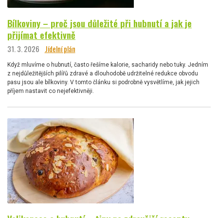
Bílkoviny – proč jsou důležité při hubnutí a jak je
přijímat efektivně
31. 3. 2026
Jídelní plán
Když mluvíme o hubnutí, často řešíme kalorie, sacharidy nebo tuky. Jedním
z nejdůležitějších pilířů zdravé a dlouhodobě udržitelné redukce obvodu
pasu jsou ale bílkoviny. V tomto článku si podrobně vysvětlíme, jak jejich
příjem nastavit co nejefektivněji.