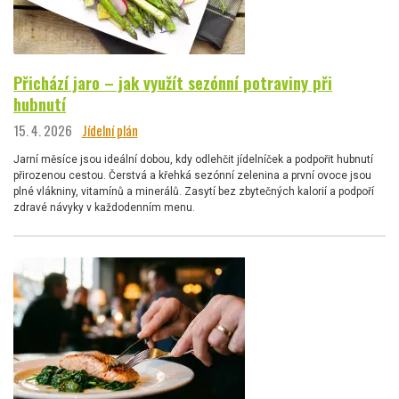
Přichází jaro – jak využít sezónní potraviny při
hubnutí
15. 4. 2026
Jídelní plán
Jarní měsíce jsou ideální dobou, kdy odlehčit jídelníček a podpořit hubnutí
přirozenou cestou. Čerstvá a křehká sezónní zelenina a první ovoce jsou
plné vlákniny, vitamínů a minerálů. Zasytí bez zbytečných kalorií a podpoří
zdravé návyky v každodenním menu.