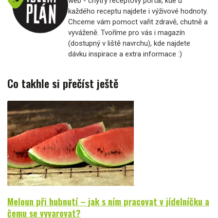
web - chytrý receptový portál, kde u
každého receptu najdete i výživové hodnoty.
Chceme vám pomoct vařit zdravě, chutně a
vyváženě. Tvoříme pro vás i magazín
(dostupný v liště navrchu), kde najdete
dávku inspirace a extra informace :)
Co takhle si přečíst ještě
Meloun při hubnutí – jak s ním pracovat v jídelníčku a
čemu se vyvarovat?