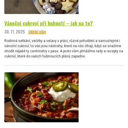
Vánoční cukroví při hubnutí – jak na to?
30. 11. 2025
Jídelní plán
Rodinná setkání, večírky a oslavy v práci, různé pohoštění a samozřejmě i
vánoční cukroví, to vše jsou nástrahy, které na nás číhají, když se snažíme
shodit nějaké ty centimetry v pase. A proto vám přinášíme rady a recepty na
cukroví, které do vašich hubnoucích plánů zapadne.