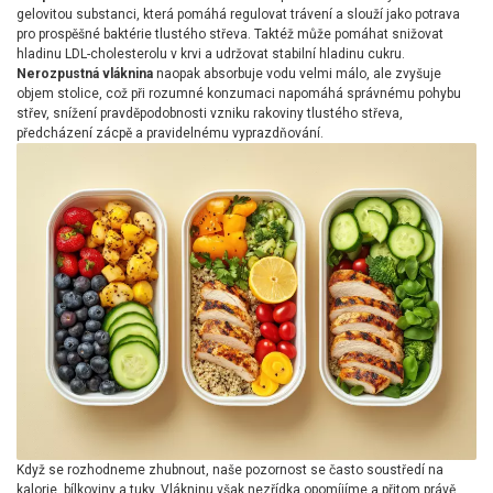
gelovitou substanci, která pomáhá regulovat trávení a slouží jako potrava
pro prospěšné baktérie tlustého střeva. Taktéž může pomáhat snižovat
hladinu LDL-cholesterolu v krvi a udržovat stabilní hladinu cukru.
Nerozpustná vláknina
naopak absorbuje vodu velmi málo, ale zvyšuje
objem stolice, což při rozumné konzumaci napomáhá správnému pohybu
střev, snížení pravděpodobnosti vzniku rakoviny tlustého střeva,
předcházení zácpě a pravidelnému vyprazdňování.
Když se rozhodneme zhubnout, naše pozornost se často soustředí na
kalorie, bílkoviny a tuky. Vlákninu však nezřídka opomíjíme a přitom právě