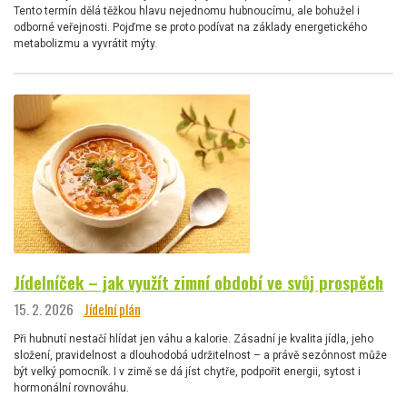
Tento termín dělá těžkou hlavu nejednomu hubnoucímu, ale bohužel i
odborné veřejnosti. Pojďme se proto podívat na základy energetického
metabolizmu a vyvrátit mýty.
Jídelníček – jak využít zimní období ve svůj prospěch
15. 2. 2026
Jídelní plán
Při hubnutí nestačí hlídat jen váhu a kalorie. Zásadní je kvalita jídla, jeho
složení, pravidelnost a dlouhodobá udržitelnost – a právě sezónnost může
být velký pomocník. I v zimě se dá jíst chytře, podpořit energii, sytost i
hormonální rovnováhu.