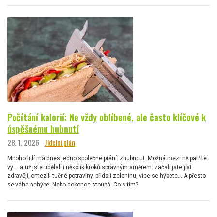
Počítání kalorií: Ne vždy oblíbené, ale často klíčové k
úspěšnému hubnutí
28. 1. 2026
Jídelní plán
Mnoho lidí má dnes jedno společné přání: zhubnout. Možná mezi ně patříte i
vy – a už jste udělali i několik kroků správným směrem: začali jste jíst
zdravěji, omezili tučné potraviny, přidali zeleninu, více se hýbete… A přesto
se váha nehýbe. Nebo dokonce stoupá. Co s tím?