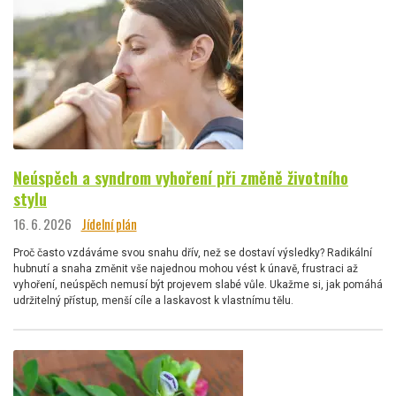
Neúspěch a syndrom vyhoření při změně životního
stylu
16. 6. 2026
Jídelní plán
Proč často vzdáváme svou snahu dřív, než se dostaví výsledky? Radikální
hubnutí a snaha změnit vše najednou mohou vést k únavě, frustraci až
vyhoření, neúspěch nemusí být projevem slabé vůle. Ukažme si, jak pomáhá
udržitelný přístup, menší cíle a laskavost k vlastnímu tělu.