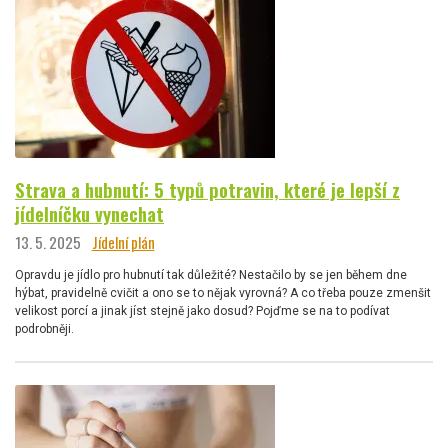
Strava a hubnutí: 5 typů potravin, které je lepší z
jídelníčku vynechat
13. 5. 2025
Jídelní plán
Opravdu je jídlo pro hubnutí tak důležité? Nestačilo by se jen během dne
hýbat, pravidelně cvičit a ono se to nějak vyrovná? A co třeba pouze zmenšit
velikost porcí a jinak jíst stejně jako dosud? Pojďme se na to podívat
podrobněji.