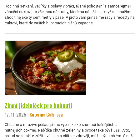
Rodinná setkání, večírky a oslavy v práci, různé pohoštění a samozřejmě i
vánoční cukroví, to vše jsou nástrahy, které na nás číhají, když se snažíme
shodit nějaké ty centimetry v pase. A proto vám přinášíme rady a recepty na
cukroví, které do vašich hubnoucích plánů zapadne.
Zimní jídelníček pro hubnutí
17. 11. 2025
Kateřina Gallinová
Chladné a mrazivé počasí přímo vybízí ke konzumaci tučnějších a
hutnějších pokrmů. Nabídka chutné zeleniny a ovoce také bývá užší. A to,
pokud se snažíte zúžit svůj pas a cítit se zdravěji, může být problém. S naší