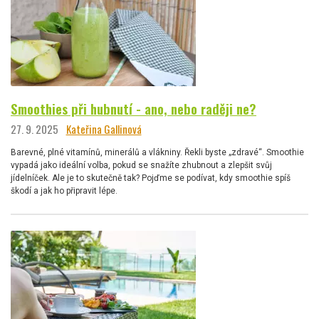
Smoothies při hubnutí - ano, nebo raději ne?
27. 9. 2025
Kateřina Gallinová
Barevné, plné vitamínů, minerálů a vlákniny. Řekli byste „zdravé“. Smoothie
vypadá jako ideální volba, pokud se snažíte zhubnout a zlepšit svůj
jídelníček. Ale je to skutečně tak? Pojďme se podívat, kdy smoothie spíš
škodí a jak ho připravit lépe.