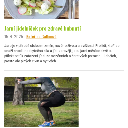
Jarní jídelníček pro zdravé hubnutí
15. 4. 2025
Kateřina Gallinová
Jaro je v přírodě obdobím změn, nového života a svěžesti. Pro lidi, kteří se
snaží shodit nadbytečná kila a jíst zdravěji, jsou jarní měsíce skvělou
příležitostí k zařazení jídel ze sezónních a čerstvých potravin – lehčích,
přesto ale plných živin a sytivých.