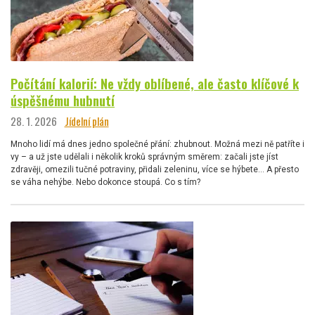
Počítání kalorií: Ne vždy oblíbené, ale často klíčové k
úspěšnému hubnutí
28. 1. 2026
Jídelní plán
Mnoho lidí má dnes jedno společné přání: zhubnout. Možná mezi ně patříte i
vy – a už jste udělali i několik kroků správným směrem: začali jste jíst
zdravěji, omezili tučné potraviny, přidali zeleninu, více se hýbete… A přesto
se váha nehýbe. Nebo dokonce stoupá. Co s tím?