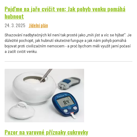
Pojďme na jaře cvičit ven: Jak pohyb venku pomáhá
hubnout
24. 3. 2025
Jídelní plán
Shazování nadbytečných kil není tak prosté jako „míň jíst a víc se hýbat”. Je
důležité pochopit, jak hubnutí skutečně funguje a jak nám pohyb pomáhá
bojovat proti civilizačním nemocem - a proč bychom měli využít jarní počasí
a začít cvičit venku.
Pozor na varovné příznaky cukrovky