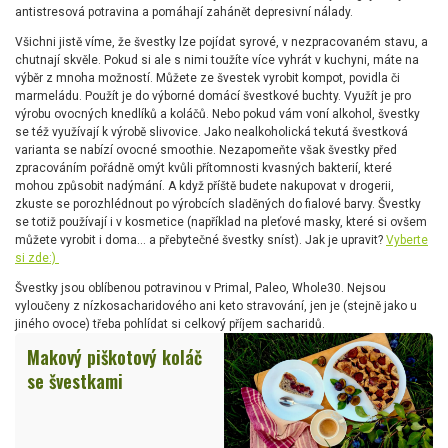
antistresová potravina a pomáhají zahánět depresivní nálady.
Všichni jistě víme, že švestky lze pojídat syrové, v nezpracovaném stavu, a
chutnají skvěle. Pokud si ale s nimi toužíte více vyhrát v kuchyni, máte na
výběr z mnoha možností. Můžete ze švestek vyrobit kompot, povidla či
marmeládu. Použít je do výborné domácí švestkové buchty. Využít je pro
výrobu ovocných knedlíků a koláčů. Nebo pokud vám voní alkohol, švestky
se též využívají k výrobě slivovice. Jako nealkoholická tekutá švestková
varianta se nabízí ovocné smoothie. Nezapomeňte však švestky před
zpracováním pořádně omýt kvůli přítomnosti kvasných bakterií, které
mohou způsobit nadýmání. A když příště budete nakupovat v drogerii,
zkuste se porozhlédnout po výrobcích sladěných do fialové barvy. Švestky
se totiž používají i v kosmetice (například na pleťové masky, které si ovšem
můžete vyrobit i doma… a přebytečné švestky sníst). Jak je upravit?
Vyberte
si zde:)
Švestky jsou oblíbenou potravinou v Primal, Paleo, Whole30. Nejsou
vyloučeny z nízkosacharidového ani keto stravování, jen je (stejně jako u
jiného ovoce) třeba pohlídat si celkový příjem sacharidů.
Makový piškotový koláč
se švestkami