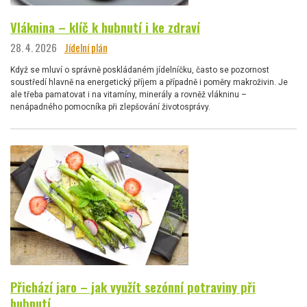
Vláknina – klíč k hubnutí i ke zdraví
28. 4. 2026
Jídelní plán
Když se mluví o správně poskládaném jídelníčku, často se pozornost
soustředí hlavně na energetický příjem a případně i poměry makroživin. Je
ale třeba pamatovat i na vitamíny, minerály a rovněž vlákninu –
nenápadného pomocníka při zlepšování životosprávy.
Přichází jaro – jak využít sezónní potraviny při
hubnutí