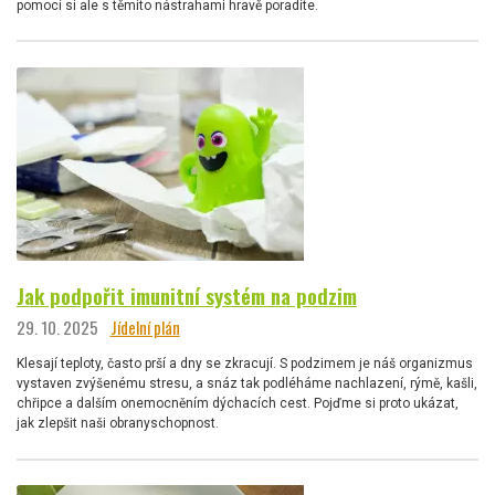
pomocí si ale s těmito nástrahami hravě poradíte.
Jak podpořit imunitní systém na podzim
29. 10. 2025
Jídelní plán
Klesají teploty, často prší a dny se zkracují. S podzimem je náš organizmus
vystaven zvýšenému stresu, a snáz tak podléháme nachlazení, rýmě, kašli,
chřipce a dalším onemocněním dýchacích cest. Pojďme si proto ukázat,
jak zlepšit naši obranyschopnost.