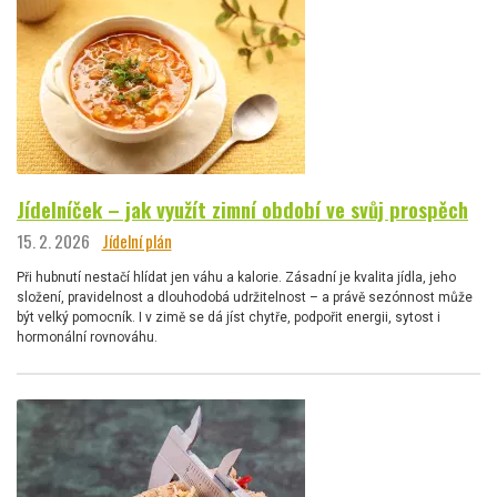
Jídelníček – jak využít zimní období ve svůj prospěch
15. 2. 2026
Jídelní plán
Při hubnutí nestačí hlídat jen váhu a kalorie. Zásadní je kvalita jídla, jeho
složení, pravidelnost a dlouhodobá udržitelnost – a právě sezónnost může
být velký pomocník. I v zimě se dá jíst chytře, podpořit energii, sytost i
hormonální rovnováhu.