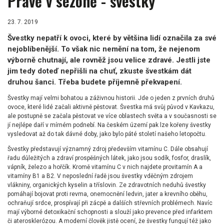
Právě v sezóně - švestky
23. 7. 2019
Švestky nepatří k ovoci, které by většina lidí označila za své
nejoblíbenější. To však nic nemění na tom, že nejenom
výborně chutnají, ale rovněž jsou velice zdravé. Jestli jste
jim tedy doteď nepřišli na chuť, zkuste švestkám dát
druhou šanci. Třeba budete příjemně překvapení.
Švestky mají velmi bohatou a záživnou historii. Jde o jeden z prvních druhů
ovoce, které lidé začali aktivně pěstovat. Švestka má svůj původ v Kavkazu,
ale postupně se začala pěstovat ve více oblastech světa a v současnosti se
jí nejlépe daří v mírném podnebí. Na českém území pak lze kořeny švestky
vysledovat až do tak dávné doby, jako bylo páté století našeho letopočtu.
Švestky představují významný zdroj především vitamínu C. Dále obsahují
řadu důležitých a zdraví prospěšných látek, jako jsou sodík, fosfor, draslík,
vápník, železo a hořčík. Kromě vitamínu C v nich najdete provitamín A a
vitamíny B1 a B2. V neposlední řadě jsou švestky vděčným zdrojem
vlákniny, organických kyselin a tříslovin. Ze zdravotních neduhů švestky
pomáhají bojovat proti revma, onemocnění ledvin, jater a krevního oběhu,
ochraňují srdce, prospívají při zácpě a dalších střevních problémech. Navíc
mají výborné detoxikační schopnosti a slouží jako prevence před infarktem
či aterosklerózou. A moderní člověk jistě ocení, že švestky fungují též jako