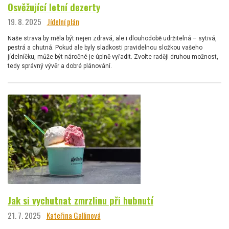
Osvěžující letní dezerty
19. 8. 2025
Jídelní plán
Naše strava by měla být nejen zdravá, ale i dlouhodobě udržitelná – sytivá,
pestrá a chutná. Pokud ale byly sladkosti pravidelnou složkou vašeho
jídelníčku, může být náročné je úplně vyřadit. Zvolte raději druhou možnost,
tedy správný vývěr a dobré plánování.
Jak si vychutnat zmrzlinu při hubnutí
21. 7. 2025
Kateřina Gallinová