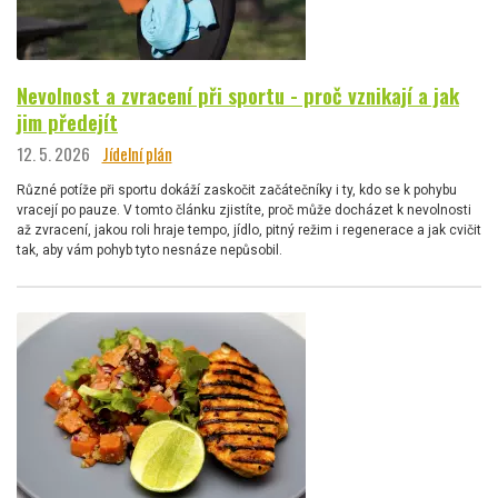
Nevolnost a zvracení při sportu - proč vznikají a jak
jim předejít
12. 5. 2026
Jídelní plán
Různé potíže při sportu dokáží zaskočit začátečníky i ty, kdo se k pohybu
vracejí po pauze. V tomto článku zjistíte, proč může docházet k nevolnosti
až zvracení, jakou roli hraje tempo, jídlo, pitný režim i regenerace a jak cvičit
tak, aby vám pohyb tyto nesnáze nepůsobil.