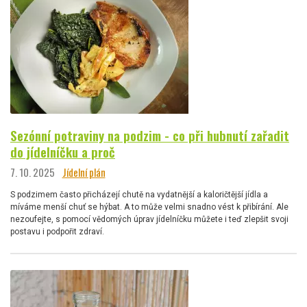
Sezónní potraviny na podzim - co při hubnutí zařadit
do jídelníčku a proč
7. 10. 2025
Jídelní plán
S podzimem často přicházejí chutě na vydatnější a kaloričtější jídla a
míváme menší chuť se hýbat. A to může velmi snadno vést k přibírání. Ale
nezoufejte, s pomocí vědomých úprav jídelníčku můžete i teď zlepšit svoji
postavu i podpořit zdraví.