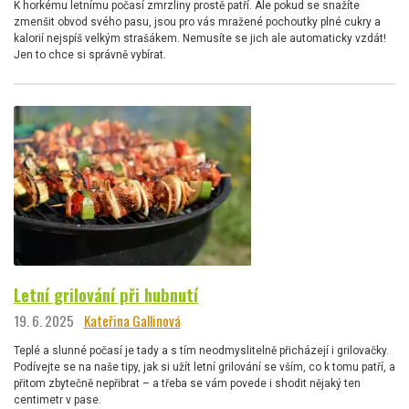
K horkému letnímu počasí zmrzliny prostě patří. Ale pokud se snažíte
zmenšit obvod svého pasu, jsou pro vás mražené pochoutky plné cukry a
kalorií nejspíš velkým strašákem. Nemusíte se jich ale automaticky vzdát!
Jen to chce si správně vybírat.
Letní grilování při hubnutí
19. 6. 2025
Kateřina Gallinová
Teplé a slunné počasí je tady a s tím neodmyslitelně přicházejí i grilovačky.
Podívejte se na naše tipy, jak si užít letní grilování se vším, co k tomu patří, a
přitom zbytečně nepřibrat – a třeba se vám povede i shodit nějaký ten
centimetr v pase.