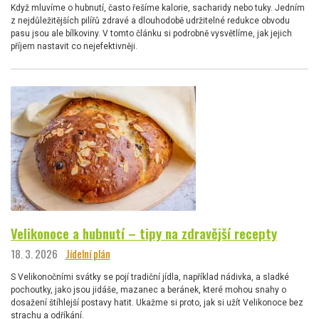
Když mluvíme o hubnutí, často řešíme kalorie, sacharidy nebo tuky. Jedním
z nejdůležitějších pilířů zdravé a dlouhodobě udržitelné redukce obvodu
pasu jsou ale bílkoviny. V tomto článku si podrobně vysvětlíme, jak jejich
příjem nastavit co nejefektivněji.
Velikonoce a hubnutí – tipy na zdravější recepty
18. 3. 2026
Jídelní plán
S Velikonočními svátky se pojí tradiční jídla, například nádivka, a sladké
pochoutky, jako jsou jidáše, mazanec a beránek, které mohou snahy o
dosažení štíhlejší postavy hatit. Ukažme si proto, jak si užít Velikonoce bez
strachu a odříkání.