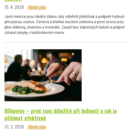
15. 4. 2026
Jídelní plán
Jarní měsíce jsou ideální dobou, kdy odlehčit jídelníček a podpořit hubnutí
přirozenou cestou. Čerstvá a křehká sezónní zelenina a první ovoce jsou
plné vlákniny, vitamínů a minerálů. Zasytí bez zbytečných kalorií a podpoří
zdravé návyky v každodenním menu.
Bílkoviny – proč jsou důležité při hubnutí a jak je
přijímat efektivně
31. 3. 2026
Jídelní plán