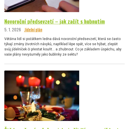
Novoroční předsevzetí – jak začít s hubnutím
5. 1. 2026
Jídelní plán
Většina lidí si počátkem ledna dává novoroční předsevzetí, která se často
týkají změny životních návyků, například lépe spát, více se hýbat, zlepšit
svůj jídelníček či přestat kouřit… a zhubnout. Co je základem úspěchu, aby
vaše plány nevyšuměly jako bublinky ze sektu?