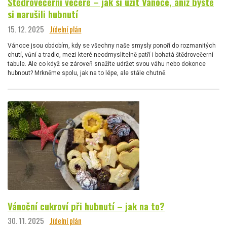
Štědrovečerní večeře – jak si užít Vánoce, aniž byste
si narušili hubnutí
15. 12. 2025
Jídelní plán
Vánoce jsou obdobím, kdy se všechny naše smysly ponoří do rozmanitých
chutí, vůní a tradic, mezi které neodmyslitelně patří i bohatá štědrovečerní
tabule. Ale co když se zároveň snažíte udržet svou váhu nebo dokonce
hubnout? Mrkněme spolu, jak na to lépe, ale stále chutně.
Vánoční cukroví při hubnutí – jak na to?
30. 11. 2025
Jídelní plán