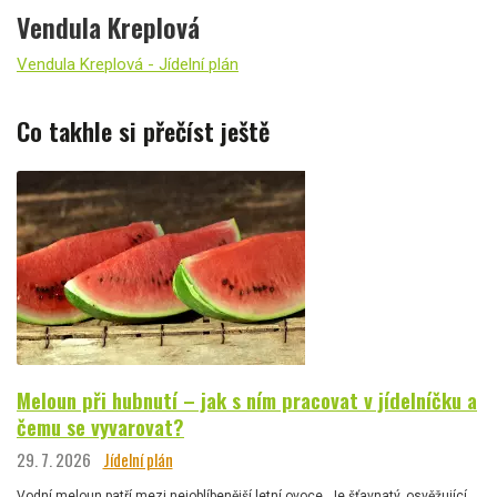
Vendula Kreplová
Vendula Kreplová - Jídelní plán
Co takhle si přečíst ještě
Meloun při hubnutí – jak s ním pracovat v jídelníčku a
čemu se vyvarovat?
29. 7. 2026
Jídelní plán
Vodní meloun patří mezi nejoblíbenější letní ovoce. Je šťavnatý, osvěžující,