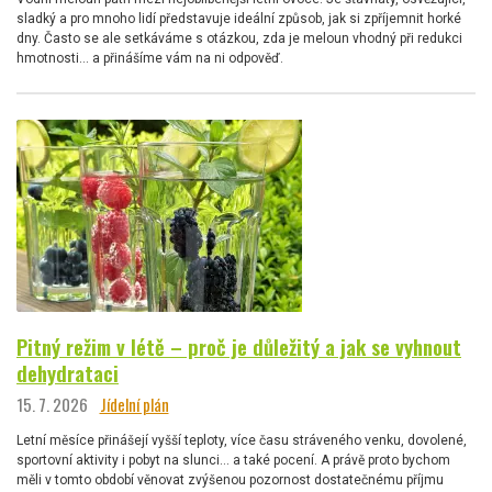
sladký a pro mnoho lidí představuje ideální způsob, jak si zpříjemnit horké
dny. Často se ale setkáváme s otázkou, zda je meloun vhodný při redukci
hmotnosti… a přinášíme vám na ni odpověď.
Pitný režim v létě – proč je důležitý a jak se vyhnout
dehydrataci
15. 7. 2026
Jídelní plán
Letní měsíce přinášejí vyšší teploty, více času stráveného venku, dovolené,
sportovní aktivity i pobyt na slunci… a také pocení. A právě proto bychom
měli v tomto období věnovat zvýšenou pozornost dostatečnému příjmu