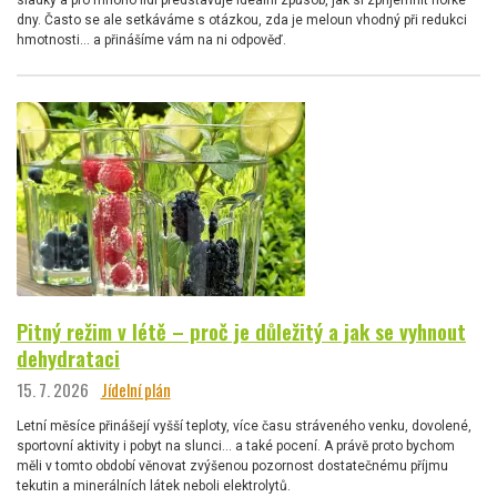
dny. Často se ale setkáváme s otázkou, zda je meloun vhodný při redukci
hmotnosti… a přinášíme vám na ni odpověď.
Pitný režim v létě – proč je důležitý a jak se vyhnout
dehydrataci
15. 7. 2026
Jídelní plán
Letní měsíce přinášejí vyšší teploty, více času stráveného venku, dovolené,
sportovní aktivity i pobyt na slunci… a také pocení. A právě proto bychom
měli v tomto období věnovat zvýšenou pozornost dostatečnému příjmu
tekutin a minerálních látek neboli elektrolytů.