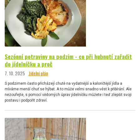
Sezónní potraviny na podzim - co při hubnutí zařadit
do jídelníčku a proč
7. 10. 2025
Jídelní plán
S podzimem často přicházejí chutě na vydatnější a kaloričtější jídla a
míváme menší chuť se hýbat. A to může velmi snadno vést k přibírání. Ale
nezoufejte, s pomocí vědomých úprav jídelníčku můžete i teď zlepšit svoji
postavu i podpořit zdraví.