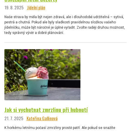
19. 8. 2025
Jídelní plán
Naše strava by měla být nejen zdravá, ale i dlouhodobě udržitelná – sytivá,
pestrá a chutná. Pokud ale byly sladkosti pravidelnou složkou vašeho
jídelníčku, může být náročné je úplně vyřadit. Zvolte raději druhou možnost,
tedy správný vývěr a dobré plánování.
Jak si vychutnat zmrzlinu při hubnutí
21. 7. 2025
Kateřina Gallinová
K horkému letnímu počasí zmrzliny prostě patří. Ale pokud se snažíte