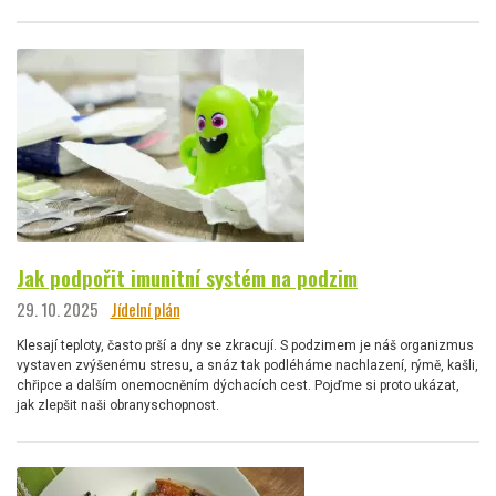
Jak podpořit imunitní systém na podzim
29. 10. 2025
Jídelní plán
Klesají teploty, často prší a dny se zkracují. S podzimem je náš organizmus
vystaven zvýšenému stresu, a snáz tak podléháme nachlazení, rýmě, kašli,
chřipce a dalším onemocněním dýchacích cest. Pojďme si proto ukázat,
jak zlepšit naši obranyschopnost.