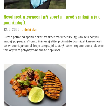
Nevolnost a zvracení při sportu - proč vznikají a jak
jim předejít
12. 5. 2026
Jídelní plán
Různé potíže při sportu dokáží zaskočit začátečníky i ty, kdo se k pohybu
vracejí po pauze. V tomto článku zjistíte, proč může docházet k nevolnosti
až zvracení, jakou roli hraje tempo, jídlo, pitný režim i regenerace a jak cvičit
tak, aby vám pohyb tyto nesnáze nepůsobil.