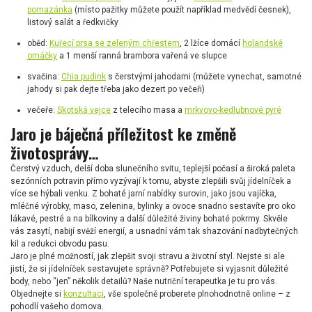
pomazánka
(místo pažitky můžete použít například medvědí česnek),
listový salát a ředkvičky
oběd:
Kuřecí prsa se zeleným chřestem
, 2 lžíce domácí
holandské
omáčky
a 1 menší ranná brambora vařená ve slupce
svačina:
Chia pudink
s čerstvými jahodami (můžete vynechat, samotné
jahody si pak dejte třeba jako dezert po večeři)
večeře:
Skotská vejce
z telecího masa a
mrkvovo-kedlubnové pyré
Jaro je báječná příležitost ke změně
životosprávy…
Čerstvý vzduch, delší doba slunečního svitu, teplejší počasí a široká paleta
sezónních potravin přímo vyzývají k tomu, abyste zlepšili svůj jídelníček a
více se hýbali venku. Z bohaté jarní nabídky surovin, jako jsou vajíčka,
mléčné výrobky, maso, zelenina, bylinky a ovoce snadno sestavíte pro oko
lákavé, pestré a na bílkoviny a další důležité živiny bohaté pokrmy. Skvěle
vás zasytí, nabijí svěží energií, a usnadní vám tak shazování nadbytečných
kil a redukci obvodu pasu.
Jaro je plné možností, jak zlepšit svoji stravu a životní styl. Nejste si ale
jistí, že si jídelníček sestavujete správně? Potřebujete si vyjasnit důležité
body, nebo “jen” několik detailů? Naše nutriční terapeutka je tu pro vás.
Objednejte si
konzultaci
, vše společně proberete plnohodnotně online – z
pohodlí vašeho domova.