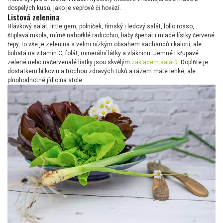
dospělých kusů, jako je vepřové či hovězí.
Listová zelenina
Hlávkový salát, little gem, polníček, římský i ledový salát, lollo rosso,
štiplavá rukola, mírně nahořklé radicchio, baby špenát i mladé lístky červené
řepy, to vše je zelenina s velmi nízkým obsahem sacharidů i kalorií, ale
bohatá na vitamín C, folát, minerální látky a vlákninu. Jemné i křupavé
zelené nebo načervenalé lístky jsou skvělým
základem salátů
. Doplňte je
dostatkem bílkovin a trochou zdravých tuků a rázem máte lehké, ale
plnohodnotné jídlo na stole.