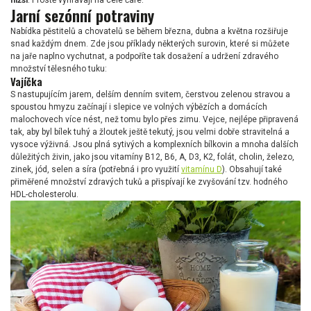
nižší
. Prostě vyhrávají na celé čáře.
Jarní sezónní potraviny
Nabídka pěstitelů a chovatelů se během března, dubna a května rozšiřuje
snad každým dnem. Zde jsou příklady některých surovin, které si můžete
na jaře naplno vychutnat, a podpoříte tak dosažení a udržení zdravého
množství tělesného tuku:
Vajíčka
S nastupujícím jarem, delším denním svitem, čerstvou zelenou stravou a
spoustou hmyzu začínají i slepice ve volných výbězích a domácích
malochovech více nést, než tomu bylo přes zimu. Vejce, nejlépe připravená
tak, aby byl bílek tuhý a žloutek ještě tekutý, jsou velmi dobře stravitelná a
vysoce výživná. Jsou plná sytivých a komplexních bílkovin a mnoha dalších
důležitých živin, jako jsou vitamíny B12, B6, A, D3, K2, folát, cholin, železo,
zinek, jód, selen a síra (potřebná i pro využití
vitamínu D
). Obsahují také
přiměřené množství zdravých tuků a přispívají ke zvyšování tzv. hodného
HDL-cholesterolu.