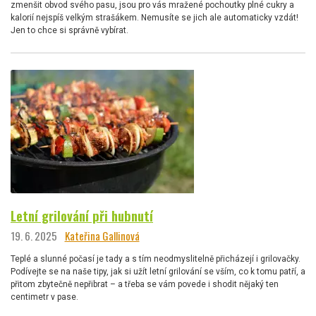
zmenšit obvod svého pasu, jsou pro vás mražené pochoutky plné cukry a
kalorií nejspíš velkým strašákem. Nemusíte se jich ale automaticky vzdát!
Jen to chce si správně vybírat.
Letní grilování při hubnutí
19. 6. 2025
Kateřina Gallinová
Teplé a slunné počasí je tady a s tím neodmyslitelně přicházejí i grilovačky.
Podívejte se na naše tipy, jak si užít letní grilování se vším, co k tomu patří, a
přitom zbytečně nepřibrat – a třeba se vám povede i shodit nějaký ten
centimetr v pase.