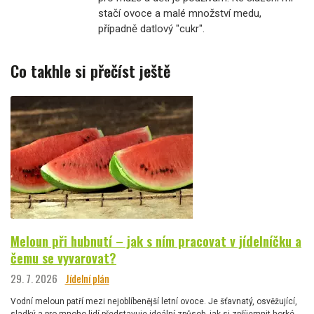
stačí ovoce a malé množství medu,
případně datlový "cukr".
Co takhle si přečíst ještě
Meloun při hubnutí – jak s ním pracovat v jídelníčku a
čemu se vyvarovat?
29. 7. 2026
Jídelní plán
Vodní meloun patří mezi nejoblíbenější letní ovoce. Je šťavnatý, osvěžující,
sladký a pro mnoho lidí představuje ideální způsob, jak si zpříjemnit horké