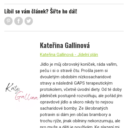
Líbil se vám článek? Šiřte ho dál!
Kateřina Gallinová
Kateřina Gallinová - Jídelní plán
Jídlo je můj obrovský koníček, ráda vařím,
peču i si o stravě čtu. Prošla jsem si
dvouletým obdobím nízkosacharidové
stravy a následně GAPS terapeutickým
protokolem, včetně úvodní diety. Od té doby
jídelníček postupně rozvolňuju, ale pořád jím
opravdové jídlo a skoro nikdy to nejsou
sacharidové bomby. Ze škrobnatých
potravin si dám jen občas brambory a
trochu rýže, jinak obilniny nekonzumuju, ale
pro muže a děti je používám. Ke slazení mi