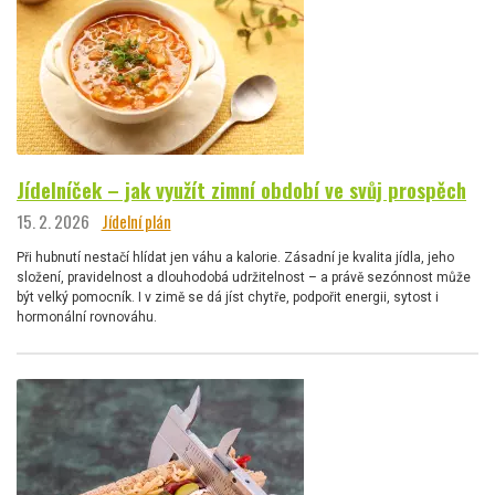
Jídelníček – jak využít zimní období ve svůj prospěch
15. 2. 2026
Jídelní plán
Při hubnutí nestačí hlídat jen váhu a kalorie. Zásadní je kvalita jídla, jeho
složení, pravidelnost a dlouhodobá udržitelnost – a právě sezónnost může
být velký pomocník. I v zimě se dá jíst chytře, podpořit energii, sytost i
hormonální rovnováhu.