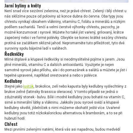
Jarní byliny a květy
Není snad více sezónní zelenina, než je právě chřest. Zelený i bílý chřest u
nás sklízíme pouze od poloviny až konce dubna do června. Oba typy jsou
chřestu vynikají obsahem vlákniny, vitamínu C, folátu a minerálů a nízkým
podílem sacharidů. Tenčí a velmi čerstvé výhonky chřestu, pazochy, je
možné konzumovat i syrové. Můžete ho také jíst vařený, grilovaný, krátce
zapečený nebo i ve formě polévky. Obvykle se konec krátké sezóny chřestu
protíná se začátkem sklizně jahod. Nepromarněte tuto příležitost, tyto dvě
suroviny spolu báječně ladí v salátech.
Ředkvičky
Mírně štiplavé a křupavé ředkvičky si neodmyslitelně pojíme s jarem. Jsou
plné minerálů, vitamínu C a dalších antioxidantů. Využijete je nejen
samotné syrové jako přílohu, ale i do pomazánek a salátů a můžete je jíst i
tepelně upravené, například orestované a nebo v polévce.
Kedlubny
Stejně jako
květák
, brokolice, zelí nebo kapusta byly kedlubny vyšlechtěny z
brukve zelné (latinsky Brassica oleracea). V tomto případě se jedná o
zdužnatělý stonek - bulvu. Bílé i modré kedlubny jsou bohaté na vitamín C,
sirné a minerální látky a vlákninu. Jakkoliv jsou syrové svěží a křupavé
kedlubny skvělé, jídelníček s nimi můžeme obohatit ještě více. Uvařené
kedlubny jsou totiž nízkokalorickou alternativou k bramborám, a to se při
hubnutí hodí.
Chřest
Mezi prvními zelenými natěmi, která vás asi napadnou, budou medvědí