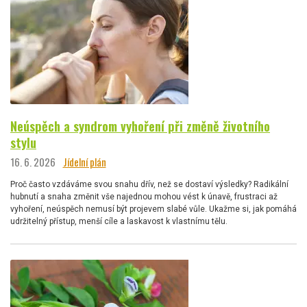
Neúspěch a syndrom vyhoření při změně životního
stylu
16. 6. 2026
Jídelní plán
Proč často vzdáváme svou snahu dřív, než se dostaví výsledky? Radikální
hubnutí a snaha změnit vše najednou mohou vést k únavě, frustraci až
vyhoření, neúspěch nemusí být projevem slabé vůle. Ukažme si, jak pomáhá
udržitelný přístup, menší cíle a laskavost k vlastnímu tělu.