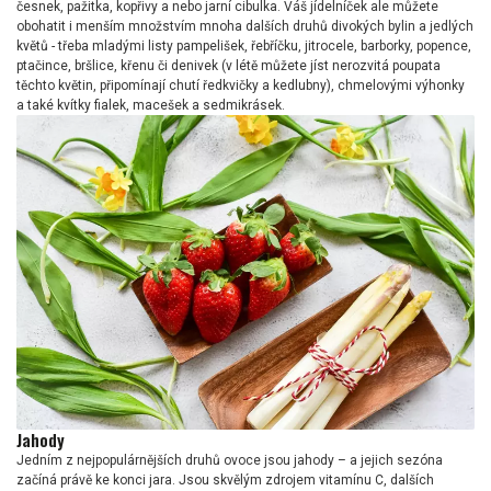
česnek, pažitka, kopřivy a nebo jarní cibulka. Váš jídelníček ale můžete
obohatit i menším množstvím mnoha dalších druhů divokých bylin a jedlých
květů - třeba mladými listy pampelišek, řebříčku, jitrocele, barborky, popence,
ptačince, bršlice, křenu či denivek (v létě můžete jíst nerozvitá poupata
těchto květin, připomínají chutí ředkvičky a kedlubny), chmelovými výhonky
a také kvítky fialek, macešek a sedmikrásek.
Jahody
Jedním z nejpopulárnějších druhů ovoce jsou jahody – a jejich sezóna
začíná právě ke konci jara. Jsou skvělým zdrojem vitamínu C, dalších