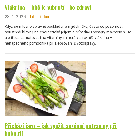
Vláknina – klíč k hubnutí i ke zdraví
28. 4. 2026
Jídelní plán
Když se mluví o správně poskládaném jídelníčku, často se pozornost
soustředí hlavně na energetický příjem a případně i poměry makroživin. Je
ale třeba pamatovat i na vitamíny, minerály a rovněž vlákninu –
nenápadného pomocníka při zlepšování životosprávy.
Přichází jaro – jak využít sezónní potraviny při
hubnutí