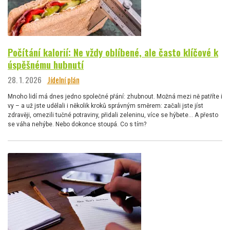
Počítání kalorií: Ne vždy oblíbené, ale často klíčové k
úspěšnému hubnutí
28. 1. 2026
Jídelní plán
Mnoho lidí má dnes jedno společné přání: zhubnout. Možná mezi ně patříte i
vy – a už jste udělali i několik kroků správným směrem: začali jste jíst
zdravěji, omezili tučné potraviny, přidali zeleninu, více se hýbete… A přesto
se váha nehýbe. Nebo dokonce stoupá. Co s tím?