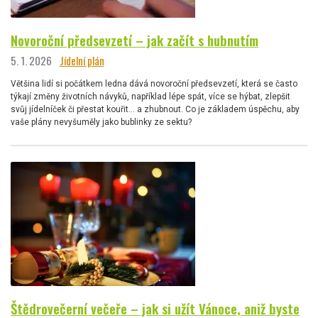
Novoroční předsevzetí – jak začít s hubnutím
5. 1. 2026
Jídelní plán
Většina lidí si počátkem ledna dává novoroční předsevzetí, která se často
týkají změny životních návyků, například lépe spát, více se hýbat, zlepšit
svůj jídelníček či přestat kouřit… a zhubnout. Co je základem úspěchu, aby
vaše plány nevyšuměly jako bublinky ze sektu?
Štědrovečerní večeře – jak si užít Vánoce, aniž byste