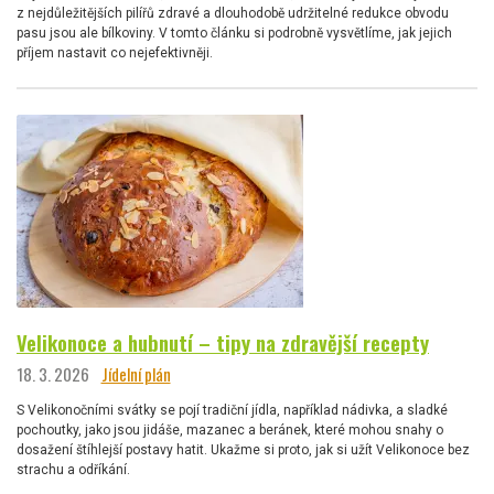
z nejdůležitějších pilířů zdravé a dlouhodobě udržitelné redukce obvodu
pasu jsou ale bílkoviny. V tomto článku si podrobně vysvětlíme, jak jejich
příjem nastavit co nejefektivněji.
Velikonoce a hubnutí – tipy na zdravější recepty
18. 3. 2026
Jídelní plán
S Velikonočními svátky se pojí tradiční jídla, například nádivka, a sladké
pochoutky, jako jsou jidáše, mazanec a beránek, které mohou snahy o
dosažení štíhlejší postavy hatit. Ukažme si proto, jak si užít Velikonoce bez
strachu a odříkání.