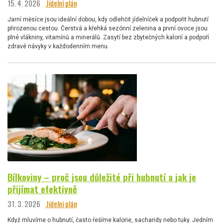
15. 4. 2026
Jídelní plán
Jarní měsíce jsou ideální dobou, kdy odlehčit jídelníček a podpořit hubnutí
přirozenou cestou. Čerstvá a křehká sezónní zelenina a první ovoce jsou
plné vlákniny, vitamínů a minerálů. Zasytí bez zbytečných kalorií a podpoří
zdravé návyky v každodenním menu.
Bílkoviny – proč jsou důležité při hubnutí a jak je
přijímat efektivně
31. 3. 2026
Jídelní plán
Když mluvíme o hubnutí, často řešíme kalorie, sacharidy nebo tuky. Jedním