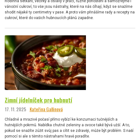
Rodinná setkání, večírky a oslavy v práci, různé pohoštění a samozřejmě i
vánoční cukroví, to vše jsou nástrahy, které na nás číhají, když se snažíme
shodit nějaké ty centimetry v pase. A proto vám přinášíme rady a recepty na
cukroví, které do vašich hubnoucích plánů zapadne.
Zimní jídelníček pro hubnutí
17. 11. 2025
Kateřina Gallinová
Chladné a mrazivé počasí přímo vybízí ke konzumaci tučnějších a
hutnějších pokrmů. Nabídka chutné zeleniny a ovoce také bývá užší. A to,
pokud se snažíte zúžit svůj pas a cítit se zdravěji, může být problém. S naší
pomocí si ale s těmito nástrahami hravě poradíte.