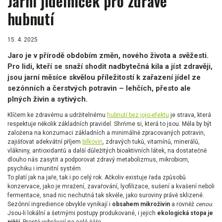
Jarní jídelníček pro zdravé
hubnutí
15. 4. 2025
Jaro je v přírodě obdobím změn, nového života a svěžesti.
Pro lidi, kteří se snaží shodit nadbytečná kila a jíst zdravěji,
jsou jarní měsíce skvělou příležitostí k zařazení jídel ze
sezónních a čerstvých potravin – lehčích, přesto ale
plných živin a sytivých.
Klíčem ke zdravému a udržitelnému
hubnutí bez jojo-efektu
je strava, která
respektuje několik základních pravidel. Shrňme si, která to jsou. Měla by být
založena na konzumaci základních a minimálně zpracovaných potravin,
zajišťovat adekvátní příjem
bílkovin
, zdravých tuků, vitamínů, minerálů,
vlákniny, antioxidantů a další důležitých bioaktivních látek, na dostatečně
dlouho nás zasytit a podporovat zdravý metabolizmus, mikrobiom,
psychiku i imunitní systém.
To platí jak na jaře, tak i po celý rok. Ačkoliv existuje řada způsobů
konzervace, jako je mražení, zavařování, lyofilizace, sušení a kvašení neboli
fermentace, snad nic nechutná tak skvěle, jako suroviny právě sklizené.
Sezónní ingredience obvykle vynikají i
obsahem mikroživin
a rovněž
cenou
.
Jsou-li lokální a šetrnými postupy produkované, i jejich
ekologická stopa je