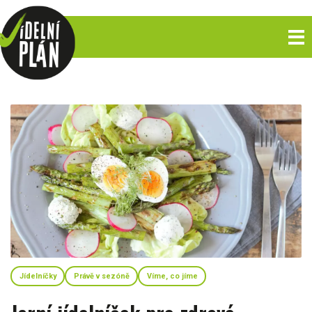
Jídelníčky
Právě v sezóně
Víme, co jíme