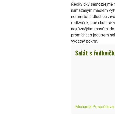
Ředkvičky samozřejmě můž
namazaným máslem vytváře
nemají totiž dlouhou živ
ředkviček, obě chuti se 
nejrůznějším masům, do 
promíchat s jogurtem ne
vydatný pokrm.
Salát s ředkvič
Michaela Pospíšilová