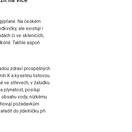
žít na více
í Egypťané. Na českém
kvičky, ale existují i
dách či ve sklenících,
alkóně. Takhle aspoň
řadou zdraví prospěšných
amín K a kyselinu listovou.
ně ve střevech, v žaludku
a plynatost, posilují
y obsahu vody, nízkému
 Vyhovují požadavkům
řadit do jídelníčku při