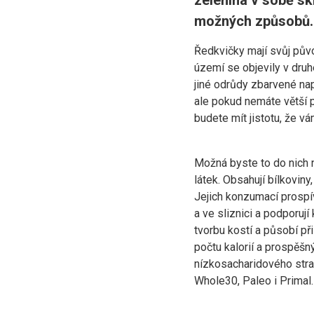
zelenina v sobě sk
možných způsobů. 
Ředkvičky mají svůj původ
území se objevily v druh
jiné odrůdy zbarvené např
ale pokud nemáte větší p
budete mít jistotu, že 
Možná byste to do nich n
látek. Obsahují bílkoviny,
Jejich konzumací prospív
a ve sliznici a podporují
tvorbu kostí a působí p
počtu kalorií a prospěšn
nízkosacharidového stravo
Whole30, Paleo i Primal.