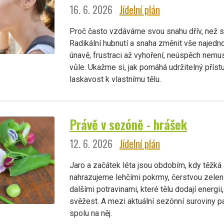
16. 6. 2026
Jídelní plán
Proč často vzdáváme svou snahu dřív, než 
Radikální hubnutí a snaha změnit vše najed
únavě, frustraci až vyhoření, neúspěch nemu
vůle. Ukažme si, jak pomáhá udržitelný přístu
laskavost k vlastnímu tělu.
Právě v sezóně - hrášek
12. 6. 2026
Jídelní plán
Jaro a začátek léta jsou obdobím, kdy těžká 
nahrazujeme lehčími pokrmy, čerstvou zeleni
dalšími potravinami, které tělu dodají energii
svěžest. A mezi aktuální sezónní suroviny p
spolu na něj.