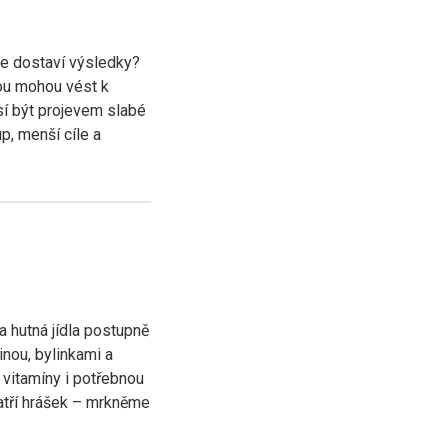
se dostaví výsledky?
nou mohou vést k
sí být projevem slabé
p, menší cíle a
a hutná jídla postupně
nou, bylinkami a
, vitamíny i potřebnou
atří hrášek – mrkněme