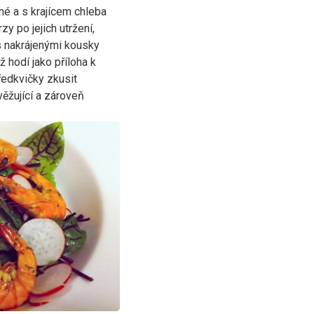
né a s krajícem chleba
y po jejich utržení,
 s nakrájenými kousky
 hodí jako příloha k
ředkvičky zkusit
ěžující a zároveň