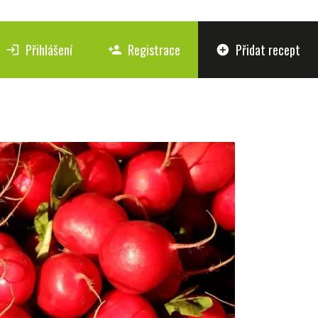
Přihlášení
Registrace
Přidat recept
login
person_add
add_circle