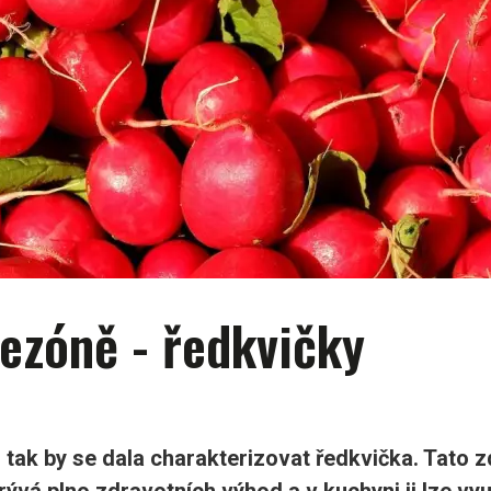
sezóně - ředkvičky
 I tak by se dala charakterizovat ředkvička. Tato