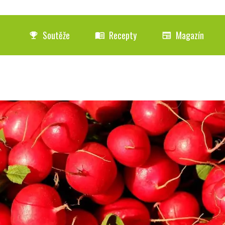
Soutěže
Recepty
Magazín
emoji_events
menu_book
newspaper