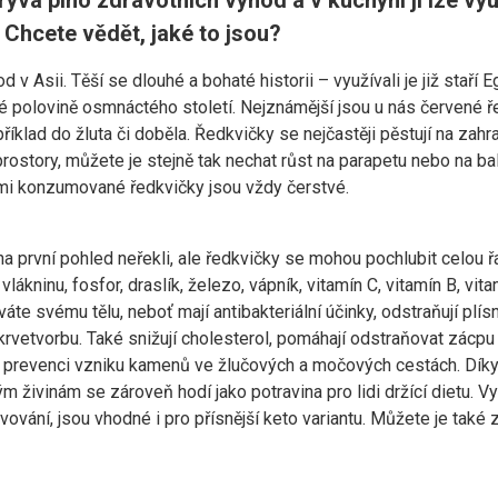
rývá plno zdravotních výhod a v kuchyni ji lze vyu
Chcete vědět, jaké to jsou?
 v Asii. Těší se dlouhé a bohaté historii – využívali je již stař
é polovině osmnáctého století. Nejznámější jsou u nás červené řed
íklad do žluta či doběla. Ředkvičky se nejčastěji pěstují na zahra
rostory, můžete je stejně tak nechat růst na parapetu nebo na b
vámi konzumované ředkvičky jsou vždy čerstvé.
a první pohled neřekli, ale ředkvičky se mohou pochlubit celou 
 vlákninu, fosfor, draslík, železo, vápník, vitamín C, vitamín B, vit
áte svému tělu, neboť mají antibakteriální účinky, odstraňují plís
 krvetvorbu. Také snižují cholesterol, pomáhají odstraňovat zácpu 
ři prevenci vzniku kamenů ve žlučových a močových cestách. Dík
ým živinám se zároveň hodí jako potravina pro lidi držící dietu.
vání, jsou vhodné i pro přísnější keto variantu. Můžete je také za