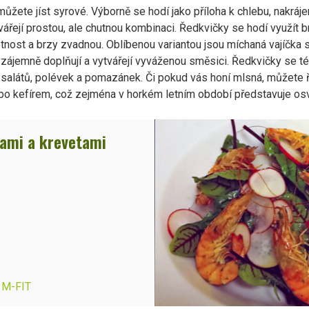
ete jíst syrové. Výborně se hodí jako příloha k chlebu, nakráje
jí prostou, ale chutnou kombinaci. Ředkvičky se hodí využít brz
otnost a brzy zvadnou. Oblíbenou variantou jsou míchaná vajíčka
vzájemně doplňují a vytvářejí vyváženou směsici. Ředkvičky se též
salátů, polévek a pomazánek. Či pokud vás honí mlsná, můžete 
bo kefírem, což zejména v horkém letním období představuje osv
kami a krevetami
, M-FIT