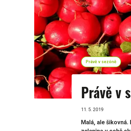
Právě v sezóně
Právě v 
11. 5. 2019
Malá, ale šikovná.