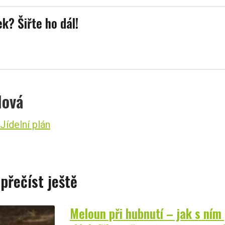
ek? Šiřte ho dál!
lová
Jídelní plán
 přečíst ještě
Meloun při hubnutí – jak s ním