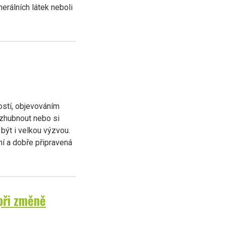
erálních látek neboli
ostí, objevováním
 zhubnout nebo si
být i velkou výzvou.
í a dobře připravená
při změně