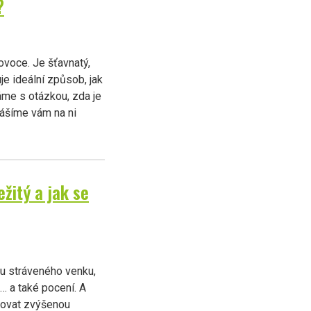
?
ovoce. Je šťavnatý,
je ideální způsob, jak
áme s otázkou, zda je
nášíme vám na ni
ežitý a jak se
asu stráveného venku,
i… a také pocení. A
novat zvýšenou