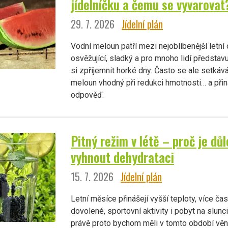
jídelníčku a čemu se vyvarovat
29. 7. 2026
Jídelní plán
Vodní meloun patří mezi nejoblíbenější letní 
osvěžující, sladký a pro mnoho lidí představu
si zpříjemnit horké dny. Často se ale setkáv
meloun vhodný při redukci hmotnosti… a při
odpověď.
Pitný režim v létě – proč je důl
vyhnout dehydrataci
15. 7. 2026
Jídelní plán
Letní měsíce přinášejí vyšší teploty, více č
dovolené, sportovní aktivity i pobyt na slunc
právě proto bychom měli v tomto období vě