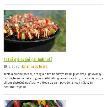
Letní grilování při hubnutí
19. 6. 2025
Kateřina Gallinová
Teplé a slunné počasí je tady a s tím neodmyslitelně přicházejí i grilovačky.
Podívejte se na naše tipy, jak si užít letní grilování se vším, co k tomu patří, a
přitom zbytečně nepřibrat – a třeba se vám povede i shodit nějaký ten
centimetr v pase.