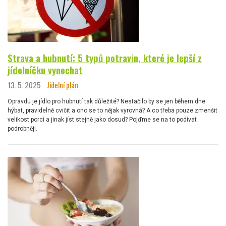
Strava a hubnutí: 5 typů potravin, které je lepší z
jídelníčku vynechat
13. 5. 2025
Jídelní plán
Opravdu je jídlo pro hubnutí tak důležité? Nestačilo by se jen během dne
hýbat, pravidelně cvičit a ono se to nějak vyrovná? A co třeba pouze zmenšit
velikost porcí a jinak jíst stejně jako dosud? Pojďme se na to podívat
podrobněji.