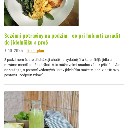
Sezónní potraviny na podzim - co při hubnutí zařadit
do jídelníčku a proč
7. 10. 2025
Jídelní plán
S podzimem často přicházejí chutě na vydatnější a kaloričtější jídla a
míváme menší chuť se hýbat. A to může velmi snadno vést k přibírání. Ale
nezoufejte, s pomocí vědomých úprav jídelníčku můžete i teď zlepšit svoji
postavu i podpořit zdraví.