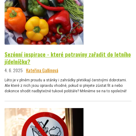
Sezónní inspirace - které potraviny zařadit do letního
jídelníčku?
4. 6. 2025
Kateřina Gallinová
Léto je v plném proudu a stánky i zahrádky přetékají čerstvými dobrotami.
Ale které z nich jsou opravdu vhodné, pokud si přejete zůstat fit a nebo
dokonce shodit nadbytečné tukové polštáře? Mrkněme se na to společně!