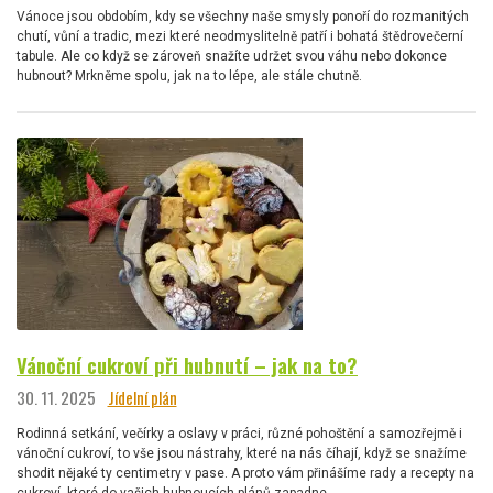
Vánoce jsou obdobím, kdy se všechny naše smysly ponoří do rozmanitých
chutí, vůní a tradic, mezi které neodmyslitelně patří i bohatá štědrovečerní
tabule. Ale co když se zároveň snažíte udržet svou váhu nebo dokonce
hubnout? Mrkněme spolu, jak na to lépe, ale stále chutně.
Vánoční cukroví při hubnutí – jak na to?
30. 11. 2025
Jídelní plán
Rodinná setkání, večírky a oslavy v práci, různé pohoštění a samozřejmě i
vánoční cukroví, to vše jsou nástrahy, které na nás číhají, když se snažíme
shodit nějaké ty centimetry v pase. A proto vám přinášíme rady a recepty na
cukroví, které do vašich hubnoucích plánů zapadne.