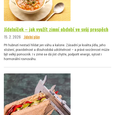
Jídelníček – jak využít zimní období ve svůj prospěch
15. 2. 2026
Jídelní plán
Při hubnutí nestačí hlídat jen váhu a kalorie. Zásadní je kvalita jídla, jeho
složení, pravidelnost a dlouhodobá udržitelnost – a právě sezónnost může
být velký pomocník. I v zimě se dá jíst chytře, podpořit energii, sytost i
hormonální rovnováhu.