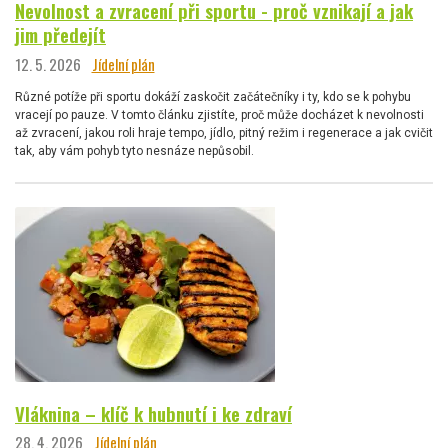
Nevolnost a zvracení při sportu - proč vznikají a jak
jim předejít
12. 5. 2026
Jídelní plán
Různé potíže při sportu dokáží zaskočit začátečníky i ty, kdo se k pohybu
vracejí po pauze. V tomto článku zjistíte, proč může docházet k nevolnosti
až zvracení, jakou roli hraje tempo, jídlo, pitný režim i regenerace a jak cvičit
tak, aby vám pohyb tyto nesnáze nepůsobil.
Vláknina – klíč k hubnutí i ke zdraví
28. 4. 2026
Jídelní plán