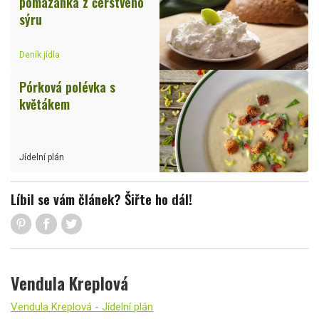
pomazánka z čerstvého
sýru
Deník jídla
Pórková polévka s
květákem
Jídelní plán
Líbil se vám článek? Šiřte ho dál!
Vendula Kreplová
Vendula Kreplová - Jídelní plán