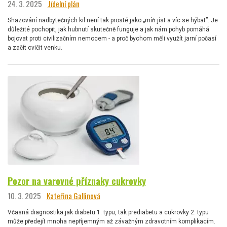
24. 3. 2025
Jídelní plán
Shazování nadbytečných kil není tak prosté jako „míň jíst a víc se hýbat”. Je
důležité pochopit, jak hubnutí skutečně funguje a jak nám pohyb pomáhá
bojovat proti civilizačním nemocem - a proč bychom měli využít jarní počasí
a začít cvičit venku.
Pozor na varovné příznaky cukrovky
10. 3. 2025
Kateřina Gallinová
Včasná diagnostika jak diabetu 1. typu, tak prediabetu a cukrovky 2. typu
může předejít mnoha nepříjemným až závažným zdravotním komplikacím.