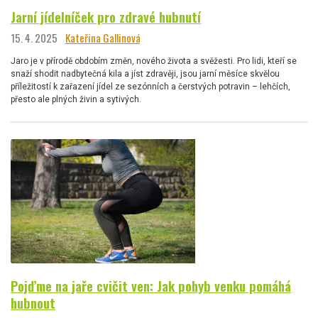
Jarní jídelníček pro zdravé hubnutí
15. 4. 2025
Kateřina Gallinová
Jaro je v přírodě obdobím změn, nového života a svěžesti. Pro lidi, kteří se
snaží shodit nadbytečná kila a jíst zdravěji, jsou jarní měsíce skvělou
příležitostí k zařazení jídel ze sezónních a čerstvých potravin – lehčích,
přesto ale plných živin a sytivých.
Pojďme na jaře cvičit ven: Jak pohyb venku pomáhá
hubnout