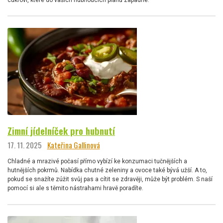
Zimní jídelníček pro hubnutí
17. 11. 2025
Kateřina Gallinová
Chladné a mrazivé počasí přímo vybízí ke konzumaci tučnějších a
hutnějších pokrmů. Nabídka chutné zeleniny a ovoce také bývá užší. A to,
pokud se snažíte zúžit svůj pas a cítit se zdravěji, může být problém. S naší
pomocí si ale s těmito nástrahami hravě poradíte.