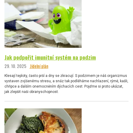
Jak podpořit imunitní systém na podzim
29. 10. 2025
Jídelní plán
Klesají teploty, často prší a dny se zkracují. S podzimem je náš organizmus
vystaven zvýšenému stresu, a snáz tak podléháme nachlazení, rýmě, kašli,
chřipce a dalším onemocněním dýchacích cest. Pojďme si proto ukázat,
jak zlepšit naši obranyschopnost.