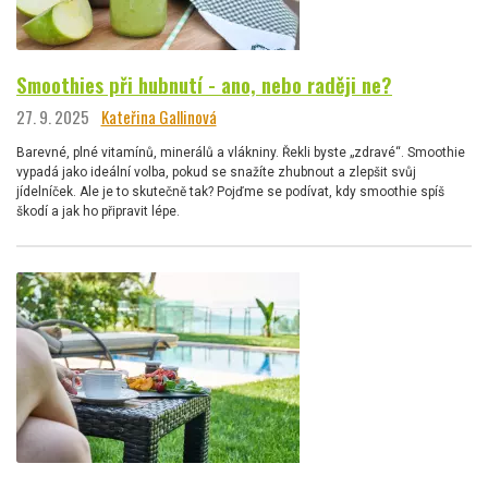
Smoothies při hubnutí - ano, nebo raději ne?
27. 9. 2025
Kateřina Gallinová
Barevné, plné vitamínů, minerálů a vlákniny. Řekli byste „zdravé“. Smoothie
vypadá jako ideální volba, pokud se snažíte zhubnout a zlepšit svůj
jídelníček. Ale je to skutečně tak? Pojďme se podívat, kdy smoothie spíš
škodí a jak ho připravit lépe.