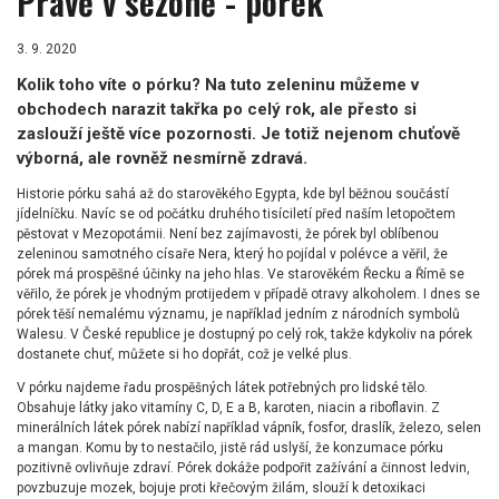
Právě v sezóně - pórek
3. 9. 2020
Kolik toho víte o pórku? Na tuto zeleninu můžeme v
obchodech narazit takřka po celý rok, ale přesto si
zaslouží ještě více pozornosti. Je totiž nejenom chuťově
výborná, ale rovněž nesmírně zdravá.
Historie pórku sahá až do starověkého Egypta, kde byl běžnou součástí
jídelníčku. Navíc se od počátku druhého tisíciletí před naším letopočtem
pěstovat v Mezopotámii. Není bez zajímavosti, že pórek byl oblíbenou
zeleninou samotného císaře Nera, který ho pojídal v polévce a věřil, že
pórek má prospěšné účinky na jeho hlas. Ve starověkém Řecku a Římě se
věřilo, že pórek je vhodným protijedem v případě otravy alkoholem. I dnes se
pórek těší nemalému významu, je například jedním z národních symbolů
Walesu. V České republice je dostupný po celý rok, takže kdykoliv na pórek
dostanete chuť, můžete si ho dopřát, což je velké plus.
V pórku najdeme řadu prospěšných látek potřebných pro lidské tělo.
Obsahuje látky jako vitamíny C, D, E a B, karoten, niacin a riboflavin. Z
minerálních látek pórek nabízí například vápník, fosfor, draslík, železo, selen
a mangan. Komu by to nestačilo, jistě rád uslyší, že konzumace pórku
pozitivně ovlivňuje zdraví. Pórek dokáže podpořit zažívání a činnost ledvin,
povzbuzuje mozek, bojuje proti křečovým žilám, slouží k detoxikaci