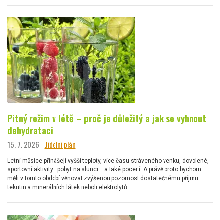
Pitný režim v létě – proč je důležitý a jak se vyhnout
dehydrataci
15. 7. 2026
Jídelní plán
Letní měsíce přinášejí vyšší teploty, více času stráveného venku, dovolené,
sportovní aktivity i pobyt na slunci… a také pocení. A právě proto bychom
měli v tomto období věnovat zvýšenou pozornost dostatečnému příjmu
tekutin a minerálních látek neboli elektrolytů.