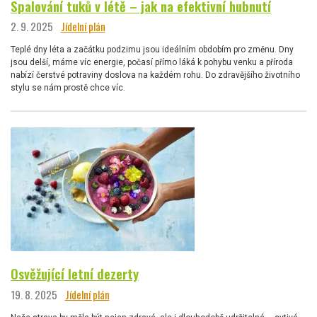
Spalování tuků v létě – jak na efektivní hubnutí
2. 9. 2025
Jídelní plán
Teplé dny léta a začátku podzimu jsou ideálním obdobím pro změnu. Dny
jsou delší, máme víc energie, počasí přímo láká k pohybu venku a příroda
nabízí čerstvé potraviny doslova na každém rohu. Do zdravějšího životního
stylu se nám prostě chce víc.
Osvěžující letní dezerty
19. 8. 2025
Jídelní plán