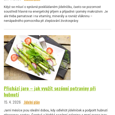
Když se mluví o správně poskládaném jídelníčku, často se pozornost
soustředí hlavně na energetický příjem a případně i poměry makroživin. Je
ale třeba pamatovat i na vitamíny, minerály a rovněž vlákninu –
nenápadného pomocníka při zlepšování životosprávy.
Přichází jaro – jak využít sezónní potraviny při
hubnutí
15. 4. 2026
Jídelní plán
Jarní měsíce jsou ideální dobou, kdy odlehčit jídelníček a podpořit hubnutí
přirozenou cestou. Čerstvá a křehká sezónní zelenina a první ovoce jsou