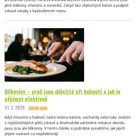
plné vlákniny, vitamínů a minerálů. Zasytí bez zbytečných kalorií a podpoří
zdravé návyky v každodenním menu.
Bílkoviny – proč jsou důležité při hubnutí a jak je
přijímat efektivně
31. 3. 2026
Jídelní plán
Když mluvíme o hubnutí, často řešíme kalorie, sacharidy nebo tuky. Jedním
z nejdůležitějších pilířů zdravé a dlouhodobě udržitelné redukce obvodu
pasu jsou ale bílkoviny. V tomto článku si podrobně vysvětlíme, jak jejich
příjem nastavit co nejefektivněji.