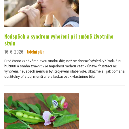
Neúspěch a syndrom vyhoření při změně životního
stylu
16. 6. 2026
Jídelní plán
Proč často vzdáváme svou snahu dřív, než se dostaví výsledky? Radikální
hubnutí a snaha změnit vše najednou mohou vést k únavě, frustraci až
vyhoření, neúspěch nemusí být projevem slabé vůle. Ukažme si, jak pomáhá
udržitelný přístup, menší cíle a laskavost k vlastnímu tělu.