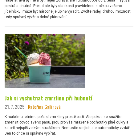
Naše strava by měla být nejen zdravá, ale i dlouhodobě udržitelná – sytivá,
pestrá a chutná. Pokud ale byly sladkosti pravidelnou složkou vašeho
jídelníčku, může být náročné je úplně vyřadit. Zvolte raději druhou možnost,
tedy správný vývěr a dobré plánování.
Jak si vychutnat zmrzlinu při hubnutí
21. 7. 2025
Kateřina Gallinová
K horkému letnímu počasí zmrzliny prostě patří. Ale pokud se snažíte
zmenšit obvod svého pasu, jsou pro vás mražené pochoutky plné cukry a
kalorií nejspíš velkým strašákem. Nemusíte se jich ale automaticky vzdát!
Jen to chce si správně vybírat.