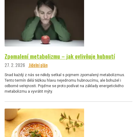
Zpomalení metabolizmu – jak ovlivňuje hubnutí
27. 2. 2026
Jídelní plán
Snad každý z nás se někdy setkal s pojmem zpomalený metabolizmus.
Tento termín dělá těžkou hlavu nejednomu hubnoucímu, ale bohužel i
odborné veřejnosti. Pojďme se proto podívat na základy energetického
metabolizmu a vyvrátit mýty.