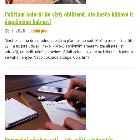
Počítání kalorií: Ne vždy oblíbené, ale často klíčové k
úspěšnému hubnutí
28. 1. 2026
Jídelní plán
Mnoho lidí má dnes jedno společné přání: zhubnout. Možná mezi ně patříte i
vy – a už jste udělali i několik kroků správným směrem: začali jste jíst
zdravěji, omezili tučné potraviny, přidali zeleninu, více se hýbete… A přesto
se váha nehýbe. Nebo dokonce stoupá. Co s tím?
Novoroční předsevzetí – jak začít s hubnutím