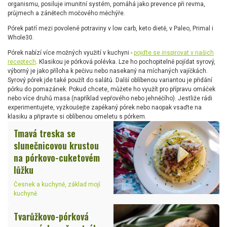
organismu, posiluje imunitní systém, pomáhá jako prevence při revma,
průjmech a zánětech močového měchýře.
Pórek patří mezi povolené potraviny v low carb, keto dietě, v Paleo, Primal i
Whole30.
Pórek nabízí více možných využití v kuchyni -
pojďte se inspirovat v našich
receptech
. Klasikou je pórková polévka. Lze ho pochopitelně pojídat syrový,
výborný je jako příloha k pečivu nebo nasekaný na míchaných vajíčkách.
Syrový pórek jde také použít do salátů. Další oblíbenou variantou je přidání
pórku do pomazánek. Pokud chcete, můžete ho využít pro přípravu omáček
nebo více druhů masa (například vepřového nebo jehněčího). Jestliže rádi
experimentujete, vyzkoušejte zapékaný pórek nebo naopak vsaďte na
klasiku a připravte si oblíbenou omeletu s pórkem.
Tmavá treska se
slunečnicovou krustou
na pórkovo-cuketovém
lůžku
Česnek a kuchyně, základ mojí
kuchyně
Tvarůžkovo-pórková