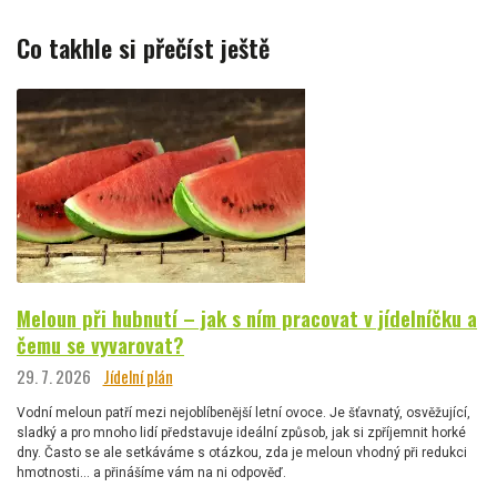
Co takhle si přečíst ještě
Meloun při hubnutí – jak s ním pracovat v jídelníčku a
čemu se vyvarovat?
29. 7. 2026
Jídelní plán
Vodní meloun patří mezi nejoblíbenější letní ovoce. Je šťavnatý, osvěžující,
sladký a pro mnoho lidí představuje ideální způsob, jak si zpříjemnit horké
dny. Často se ale setkáváme s otázkou, zda je meloun vhodný při redukci
hmotnosti… a přinášíme vám na ni odpověď.