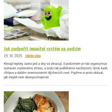
Jak podpořit imunitní systém na podzim
29. 10. 2025
Jídelní plán
Klesají teploty, často prší a dny se zkracují. S podzimem je náš organizmus
vystaven zvýšenému stresu, a snáz tak podléháme nachlazení, rýmě, kašli,
chřipce a dalším onemocněním dýchacích cest. Pojďme si proto ukázat,
jak zlepšit naši obranyschopnost.