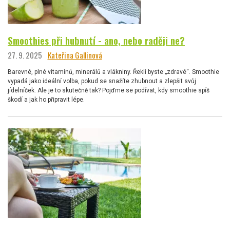
Smoothies při hubnutí - ano, nebo raději ne?
27. 9. 2025
Kateřina Gallinová
Barevné, plné vitamínů, minerálů a vlákniny. Řekli byste „zdravé“. Smoothie
vypadá jako ideální volba, pokud se snažíte zhubnout a zlepšit svůj
jídelníček. Ale je to skutečně tak? Pojďme se podívat, kdy smoothie spíš
škodí a jak ho připravit lépe.