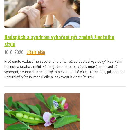
Neúspěch a syndrom vyhoření při změně životního
stylu
16. 6. 2026
Jídelní plán
Proč často vzdáváme svou snahu dřív, než se dostaví výsledky? Radikální
hubnutí a snaha změnit vše najednou mohou vést k únavě, frustraci až
vyhoření, neúspěch nemusí být projevem slabé vůle. Ukažme si, jak pomáhá
udržitelný přístup, menší cíle a laskavost k vlastnímu tělu.