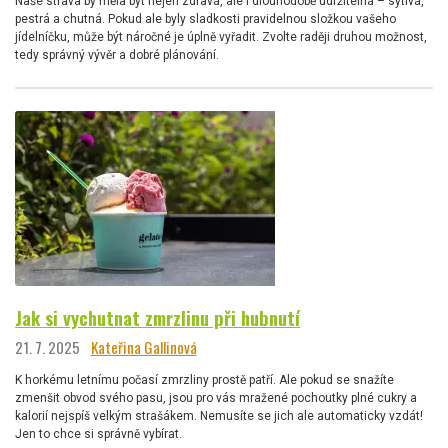
Naše strava by měla být nejen zdravá, ale i dlouhodobě udržitelná – sytivá,
pestrá a chutná. Pokud ale byly sladkosti pravidelnou složkou vašeho
jídelníčku, může být náročné je úplně vyřadit. Zvolte raději druhou možnost,
tedy správný vývěr a dobré plánování.
Jak si vychutnat zmrzlinu při hubnutí
21. 7. 2025
Kateřina Gallinová
K horkému letnímu počasí zmrzliny prostě patří. Ale pokud se snažíte
zmenšit obvod svého pasu, jsou pro vás mražené pochoutky plné cukry a
kalorií nejspíš velkým strašákem. Nemusíte se jich ale automaticky vzdát!
Jen to chce si správně vybírat.