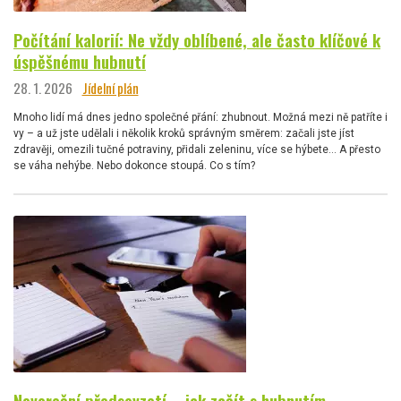
Počítání kalorií: Ne vždy oblíbené, ale často klíčové k
úspěšnému hubnutí
28. 1. 2026
Jídelní plán
Mnoho lidí má dnes jedno společné přání: zhubnout. Možná mezi ně patříte i
vy – a už jste udělali i několik kroků správným směrem: začali jste jíst
zdravěji, omezili tučné potraviny, přidali zeleninu, více se hýbete… A přesto
se váha nehýbe. Nebo dokonce stoupá. Co s tím?
Novoroční předsevzetí – jak začít s hubnutím