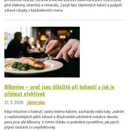
přirozenou cestou. Čerstvá a křehká sezónní zelenina a první ovoce jsou
plné vlákniny, vitamínů a minerálů. Zasytí bez zbytečných kalorií a podpoří
zdravé návyky v každodenním menu.
Bílkoviny – proč jsou důležité při hubnutí a jak je
přijímat efektivně
31. 3. 2026
Jídelní plán
Když mluvíme o hubnutí, často řešíme kalorie, sacharidy nebo tuky. Jedním
z nejdůležitějších pilířů zdravé a dlouhodobě udržitelné redukce obvodu
pasu jsou ale bílkoviny. V tomto článku si podrobně vysvětlíme, jak jejich
příjem nastavit co nejefektivněji.