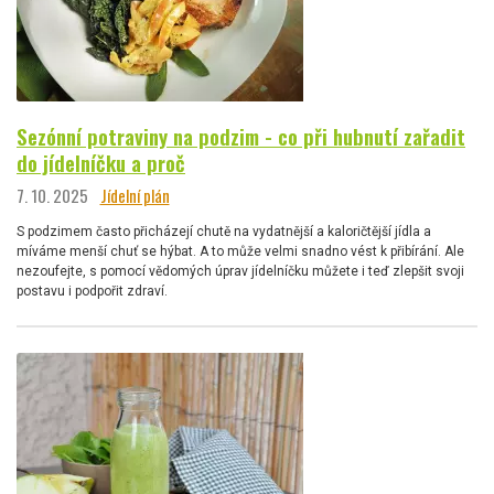
Sezónní potraviny na podzim - co při hubnutí zařadit
do jídelníčku a proč
7. 10. 2025
Jídelní plán
S podzimem často přicházejí chutě na vydatnější a kaloričtější jídla a
míváme menší chuť se hýbat. A to může velmi snadno vést k přibírání. Ale
nezoufejte, s pomocí vědomých úprav jídelníčku můžete i teď zlepšit svoji
postavu i podpořit zdraví.