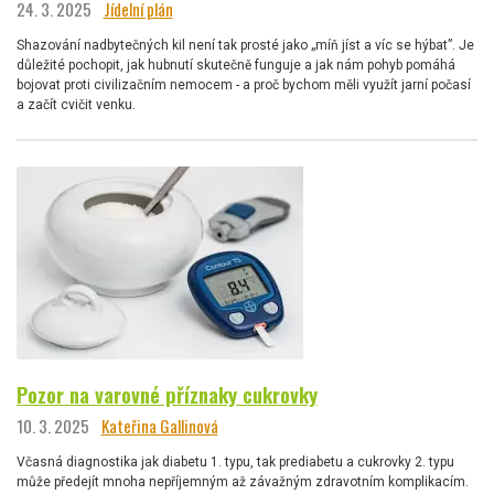
24. 3. 2025
Jídelní plán
Shazování nadbytečných kil není tak prosté jako „míň jíst a víc se hýbat”. Je
důležité pochopit, jak hubnutí skutečně funguje a jak nám pohyb pomáhá
bojovat proti civilizačním nemocem - a proč bychom měli využít jarní počasí
a začít cvičit venku.
Pozor na varovné příznaky cukrovky
10. 3. 2025
Kateřina Gallinová
Včasná diagnostika jak diabetu 1. typu, tak prediabetu a cukrovky 2. typu
může předejít mnoha nepříjemným až závažným zdravotním komplikacím.