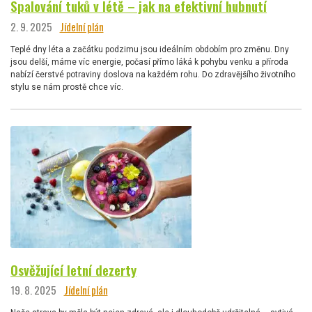
Spalování tuků v létě – jak na efektivní hubnutí
2. 9. 2025
Jídelní plán
Teplé dny léta a začátku podzimu jsou ideálním obdobím pro změnu. Dny
jsou delší, máme víc energie, počasí přímo láká k pohybu venku a příroda
nabízí čerstvé potraviny doslova na každém rohu. Do zdravějšího životního
stylu se nám prostě chce víc.
Osvěžující letní dezerty
19. 8. 2025
Jídelní plán