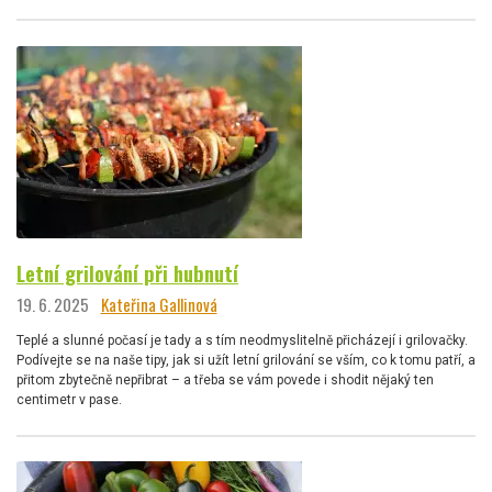
Letní grilování při hubnutí
19. 6. 2025
Kateřina Gallinová
Teplé a slunné počasí je tady a s tím neodmyslitelně přicházejí i grilovačky.
Podívejte se na naše tipy, jak si užít letní grilování se vším, co k tomu patří, a
přitom zbytečně nepřibrat – a třeba se vám povede i shodit nějaký ten
centimetr v pase.