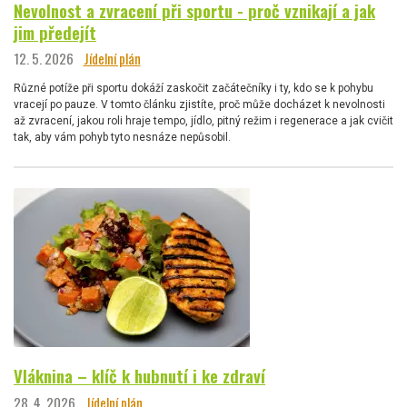
Nevolnost a zvracení při sportu - proč vznikají a jak
jim předejít
12. 5. 2026
Jídelní plán
Různé potíže při sportu dokáží zaskočit začátečníky i ty, kdo se k pohybu
vracejí po pauze. V tomto článku zjistíte, proč může docházet k nevolnosti
až zvracení, jakou roli hraje tempo, jídlo, pitný režim i regenerace a jak cvičit
tak, aby vám pohyb tyto nesnáze nepůsobil.
Vláknina – klíč k hubnutí i ke zdraví
28. 4. 2026
Jídelní plán