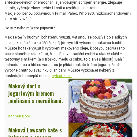
srdečně-cévních onemocnění a je vděčným zdrojem energie, zlepšuje
paměť, vyživuje vlasy, nehty i kosti a uvolňuje od stresu.
Mák je oblíbenou potravinou v Primal, Paleo, Whole30, nízkosacharidovém i
keto stravování.
Co si z něho můžete připravit?
Mák se těší v kuchyni bohatému využití. Většinou se používá do sladkých
jídel, jako náplň do koláčů či z něj jde vyrobit výbornou makovou buchtu.
Můžete ho také využít k vytvoření makového oleje, k posypu pečiva (a to
oboje slaného i sladkého), či si připravit tradiční rychlý a sladký oběd –
těstoviny s mákem (a s troškou medu či cukru, to dle vaší libosti). Další
jednoduchou a hbitou variantou je přidat mák do bílého jogurtu, čímž si
vyrobíte chutnou svačinku či snídani. Můžete vyzkoušet některý z
následujích receptů nebo si
vybrat zde.
Makový dort s
jogurtovým krémem
,malinami a meruňkami.
Kitchen Book
Maková Lowcarb kaše s