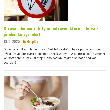
Strava a hubnutí: 5 typů potravin, které je lepší z
jídelníčku vynechat
13. 5. 2025
Jídelní plán
Opravdu je jídlo pro hubnutí tak důležité? Nestačilo by se jen během dne
hýbat, pravidelně cvičit a ono se to nějak vyrovná? A co třeba pouze zmenšit
velikost porcí a jinak jíst stejně jako dosud? Pojďme se na to podívat
podrobněji.