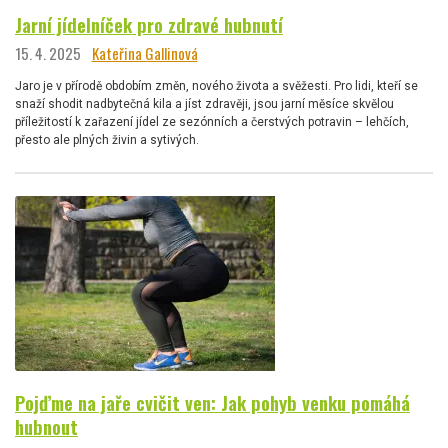
Jarní jídelníček pro zdravé hubnutí
15. 4. 2025
Kateřina Gallinová
Jaro je v přírodě obdobím změn, nového života a svěžesti. Pro lidi, kteří se
snaží shodit nadbytečná kila a jíst zdravěji, jsou jarní měsíce skvělou
příležitostí k zařazení jídel ze sezónních a čerstvých potravin – lehčích,
přesto ale plných živin a sytivých.
Pojďme na jaře cvičit ven: Jak pohyb venku pomáhá
hubnout