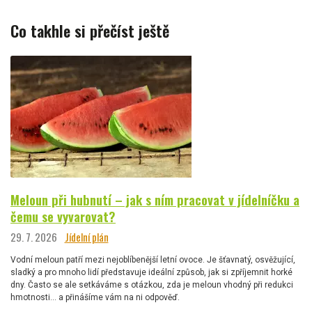
Co takhle si přečíst ještě
Meloun při hubnutí – jak s ním pracovat v jídelníčku a
čemu se vyvarovat?
29. 7. 2026
Jídelní plán
Vodní meloun patří mezi nejoblíbenější letní ovoce. Je šťavnatý, osvěžující,
sladký a pro mnoho lidí představuje ideální způsob, jak si zpříjemnit horké
dny. Často se ale setkáváme s otázkou, zda je meloun vhodný při redukci
hmotnosti… a přinášíme vám na ni odpověď.