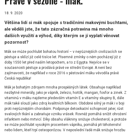
Právě v sezóně - mák.
18. 9. 2020
Většina lidí si mák spojuje s tradičními makovými buchtami,
ale věděli jste, že tato zázračná potravina má mnoho
dalších využití a výhod, díky kterým se jí vyplatí věnovat
pozornost?
Mák se může pochlubit bohatou historií – v nejrůznějších civilizacích se
pěstuje a sklízí již celé tisíce let. Písemné zmínky o něm pocházejí již z
doby 1550 let před naším letopočtem, a to z Egypta. Nejvíce se v
současnosti pěstuje a prodává právě ve střední Evropě. A není bez
zajímavosti, že například v roce 2016 v pěstování máku vévodila právě
Česká republika!
Mák je bohatým zdrojem mnoha prospěšných látek. Obsahuje například
nezbytné minerály, jako je vápník, železo, hořčík, mangan, fosfor a zinek. Z
vitaminů v máku najdeme především vitamín E a vitamíny skupiny B, dále
mák také slouží jako zdroj kvalitních bílkovin. Obdobně silný je mák i v boji
proti nejrůznějším chorobám. Podporuje detoxikační schopnost jater, růst
svalových tkání a zabraňuje vzniku vrásek. Rovněž pomáhá snížit ohrožení
infarktem nebo mrtvicí. Díky obsahu vlákniny snižuje cholesterol, a protože
se může pochlubit vysokým procentem vápníku, pomáhá při těhotenství
nebo lidem, kteří trpí osteoporózou. V neposlední řadě mák snižuje hrozbu