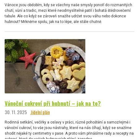
Vánoce jsou obdobím, kdy se všechny naše smysly ponoří do rozmanitých
chutí, vůní a tradic, mezi které neodmyslitelně patří i bohatá štědrovečerní
tabule. Ale co když se zároveň snažíte udržet svou váhu nebo dokonce
hubnout? Mrkněme spolu, jak na to lépe, ale stále chutně.
Vánoční cukroví při hubnutí – jak na to?
30. 11. 2025
Jídelní plán
Rodinná setkání, večírky a oslavy v práci, různé pohoštění a samozřejmě i
vánoční cukroví, to vše jsou nástrahy, které na nás číhají, když se snažíme
shodit nějaké ty centimetry v pase. A proto vám přinášíme rady a recepty na