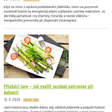
Když se mluví o správně poskládaném jídelníčku, často se pozornost
soustředí hlavně na energetický příjem a případně i poměry makroživin. Je
ale třeba pamatovat i na vitamíny, minerály a rovněž vlákninu –
nenápadného pomocníka při zlepšování životosprávy.
Přichází jaro – jak využít sezónní potraviny při
hubnutí
15. 4. 2026
Jídelní plán
Jarní měsíce jsou ideální dobou, kdy odlehčit jídelníček a podpořit hubnutí