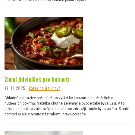
cukroví, které do vašich hubnoucích plánů zapadne.
Zimní jídelníček pro hubnutí
17. 11. 2025
Kateřina Gallinová
Chladné a mrazivé počasí přímo vybízí ke konzumaci tučnějších a
hutnějších pokrmů. Nabídka chutné zeleniny a ovoce také bývá užší. A to,
pokud se snažíte zúžit svůj pas a cítit se zdravěji, může být problém. S naší
pomocí si ale s těmito nástrahami hravě poradíte.