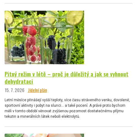
Pitný režim v létě – proč je důležitý a jak se vyhnout
dehydrataci
15. 7. 2026
Jídelní plán
Letní měsíce přinášejí vyšší teploty, více času stráveného venku, dovolené,
sportovní aktivity i pobyt na slunci… a také pocení. A právě proto bychom
měli v tomto období věnovat zvýšenou pozornost dostatečnému příjmu
tekutin a minerálních látek neboli elektrolytů.