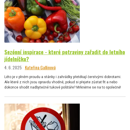
Sezónní inspirace - které potraviny zařadit do letního
jídelníčku?
4. 6. 2025
Kateřina Gallinová
Léto je v plném proudu a stánky i zahrádky přetékají čerstvými dobrotami.
Ale které z nich jsou opravdu vhodné, pokud si přejete zůstat fit a nebo
dokonce shodit nadbytečné tukové polštáře? Mrkněme se na to společně!